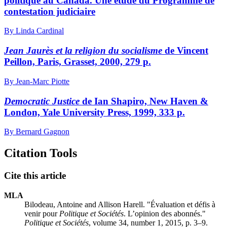
politique au Canada. Une étude du Programme de
contestation judiciaire
By Linda Cardinal
Jean Jaurès et la religion du socialisme
de Vincent
Peillon, Paris, Grasset, 2000, 279 p.
By Jean-Marc Piotte
Democratic Justice
de Ian Shapiro, New Haven &
London, Yale University Press, 1999, 333 p.
By Bernard Gagnon
Citation Tools
Cite this article
MLA
Bilodeau, Antoine and Allison Harell. "Évaluation et défis à
venir pour
Politique et Sociétés
. L’opinion des abonnés."
Politique et Sociétés
, volume 34, number 1, 2015, p. 3–9.