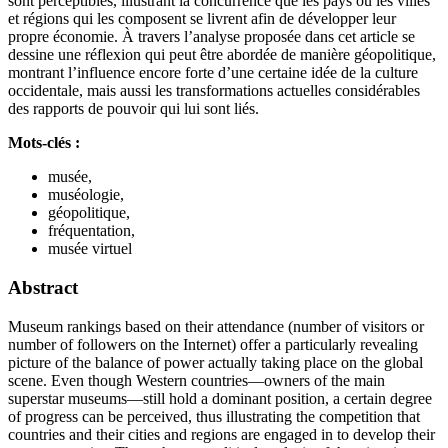
sont perceptibles, illustrant la concurrence que les pays ou les villes
et régions qui les composent se livrent afin de développer leur
propre économie. À travers l’analyse proposée dans cet article se
dessine une réflexion qui peut être abordée de manière géopolitique,
montrant l’influence encore forte d’une certaine idée de la culture
occidentale, mais aussi les transformations actuelles considérables
des rapports de pouvoir qui lui sont liés.
Mots-clés :
musée,
muséologie,
géopolitique,
fréquentation,
musée virtuel
Abstract
Museum rankings based on their attendance (number of visitors or
number of followers on the Internet) offer a particularly revealing
picture of the balance of power actually taking place on the global
scene. Even though Western countries—owners of the main
superstar museums—still hold a dominant position, a certain degree
of progress can be perceived, thus illustrating the competition that
countries and their cities and regions are engaged in to develop their