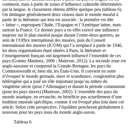
continent, mais à partir de zones d’influence culturelle déterminées
par la langue, le classement obtenu diffère quelque peu (tableau 6).
On distingue généralement deux visions dans le monde muséal à
partir de la littérature qui leur est associée : la première est dite
« latine », regroupant l’Italie, l’Espagne et l’Amérique latine, mais
surtout la France. Ce dernier pays a en effet exercé une influence
majeure sur le plan muséal jusque durant l’entre-deux-guerres, au
sein de l’Office international des musées, puis du Conseil
international des musées (ICOM) qui l’a remplacé à partir de 1946,
les deux organisations étant situées à Paris, la littérature et
l’enseignement français ont largement influencé l’ensemble de ces
pays (Gomez Martinez, 2006 ; Mairesse, 2012). La seconde zone est
anglo-saxonne et comprend la Grande-Bretagne, les pays du
Commonwealth et, bien sûr, les États-Unis. Il convient en outre
d’évoquer le monde germain, slave et scandinave, conglomérat plus
hétérogène qui a joué un rôle important jusqu’au milieu du
vingtième siècle (pour l’Allemagne) et durant la période communiste
(pour les pays slaves) (Mairesse, 2002). L’ensemble des pays du
monde asiatique, en revanche, ne bénéficie pas actuellement d’une
tradition muséale spécifique, comme il est évoqué plus loin dans cet
article. Selon cette perspective, l’équilibre pencherait globalement à
nouveau pour les pays issus du monde anglo-saxon.
Tableau 6