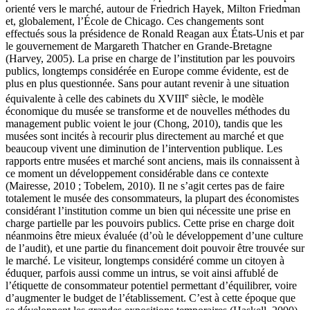
orienté vers le marché, autour de Friedrich Hayek, Milton Friedman
et, globalement, l’École de Chicago. Ces changements sont
effectués sous la présidence de Ronald Reagan aux États-Unis et par
le gouvernement de Margareth Thatcher en Grande-Bretagne
(Harvey, 2005). La prise en charge de l’institution par les pouvoirs
publics, longtemps considérée en Europe comme évidente, est de
plus en plus questionnée. Sans pour autant revenir à une situation
e
équivalente à celle des cabinets du XVIII
siècle, le modèle
économique du musée se transforme et de nouvelles méthodes du
management public voient le jour (Chong, 2010), tandis que les
musées sont incités à recourir plus directement au marché et que
beaucoup vivent une diminution de l’intervention publique. Les
rapports entre musées et marché sont anciens, mais ils connaissent à
ce moment un développement considérable dans ce contexte
(Mairesse, 2010 ; Tobelem, 2010). Il ne s’agit certes pas de faire
totalement le musée des consommateurs, la plupart des économistes
considérant l’institution comme un bien qui nécessite une prise en
charge partielle par les pouvoirs publics. Cette prise en charge doit
néanmoins être mieux évaluée (d’où le développement d’une culture
de l’audit), et une partie du financement doit pouvoir être trouvée sur
le marché. Le visiteur, longtemps considéré comme un citoyen à
éduquer, parfois aussi comme un intrus, se voit ainsi affublé de
l’étiquette de consommateur potentiel permettant d’équilibrer, voire
d’augmenter le budget de l’établissement. C’est à cette époque que