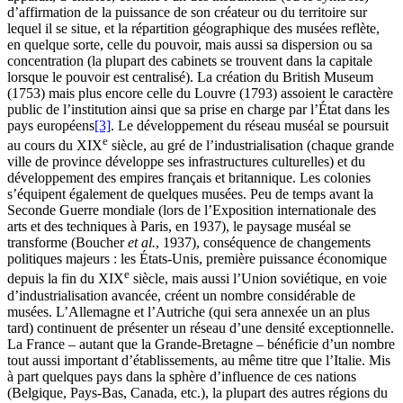
d’affirmation de la puissance de son créateur ou du territoire sur
lequel il se situe, et la répartition géographique des musées reflète,
en quelque sorte, celle du pouvoir, mais aussi sa dispersion ou sa
concentration (la plupart des cabinets se trouvent dans la capitale
lorsque le pouvoir est centralisé). La création du British Museum
(1753) mais plus encore celle du Louvre (1793) assoient le caractère
public de l’institution ainsi que sa prise en charge par l’État dans les
pays européens
[3]
. Le développement du réseau muséal se poursuit
e
au cours du XIX
siècle, au gré de l’industrialisation (chaque grande
ville de province développe ses infrastructures culturelles) et du
développement des empires français et britannique. Les colonies
s’équipent également de quelques musées. Peu de temps avant la
Seconde Guerre mondiale (lors de l’Exposition internationale des
arts et des techniques à Paris, en 1937), le paysage muséal se
transforme (Boucher
et al.
, 1937), conséquence de changements
politiques majeurs : les États-Unis, première puissance économique
e
depuis la fin du XIX
siècle, mais aussi l’Union soviétique, en voie
d’industrialisation avancée, créent un nombre considérable de
musées. L’Allemagne et l’Autriche (qui sera annexée un an plus
tard) continuent de présenter un réseau d’une densité exceptionnelle.
La France – autant que la Grande-Bretagne – bénéficie d’un nombre
tout aussi important d’établissements, au même titre que l’Italie. Mis
à part quelques pays dans la sphère d’influence de ces nations
(Belgique, Pays-Bas, Canada, etc.), la plupart des autres régions du