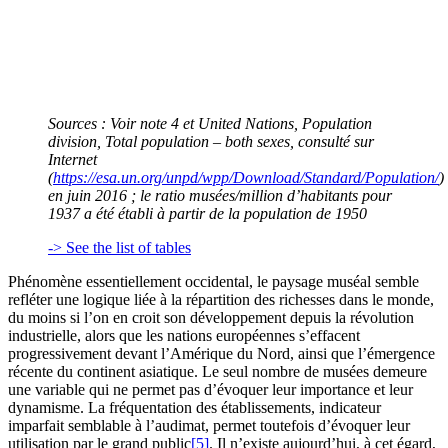
Sources : Voir note 4 et United Nations, Population
division,
Total population – both sexes
, consulté sur
Internet
(
https://esa.un.org/unpd/wpp/Download/Standard/Population/
)
en juin 2016 ; le ratio musées/million d’habitants pour
1937 a été établi à partir de la population de 1950
-> See the list of tables
Phénomène essentiellement occidental, le paysage muséal semble
refléter une logique liée à la répartition des richesses dans le monde,
du moins si l’on en croit son développement depuis la révolution
industrielle, alors que les nations européennes s’effacent
progressivement devant l’Amérique du Nord, ainsi que l’émergence
récente du continent asiatique. Le seul nombre de musées demeure
une variable qui ne permet pas d’évoquer leur importance et leur
dynamisme. La fréquentation des établissements, indicateur
imparfait semblable à l’audimat, permet toutefois d’évoquer leur
utilisation par le grand public
[5]
. Il n’existe aujourd’hui, à cet égard,