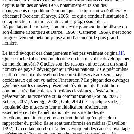
depuis la fin des années 1970, notamment en raison des
changements de politique économique – le tournant « néolibéral » –
affectant l’Occident (Harvey, 2005), ce qui a conduit l’institution à
se rapprocher du marché, induisant la progression de sa
fréquentation. Le musée, naguère décrié pour son immobilisme ou
son élitisme (Bourdieu et Darbel, 1966 ; Cameron, 1969), s’est donc
progressivement métamorphosé afin d’accueillir le plus grand
nombre
.
Le fait d’évoquer ces changements n’est pas vraiment original
[1]
.
Que se cache-t-il cependant derrière un tel constat de développement
du monde muséal ? Quelles sont les raisons qui poussent un grand
nombre de pays à développer leur réseau national ? Ce phénomène
est-il réellement universel ou demeure-t-il réservé aux seuls pays
occidentaux qui ont vu naître l’institution ? La plupart des ouvrages
généraux sur les musées présentent l’évolution de l’institution
comme la résultante de ses fonctions classiques, c’est-à-dire la
préservation, la recherche ou la communication (Poulot, 2005 ;
Schaer, 2007 ; Vieregg, 2008 ; Gob, 2014). En quelque sorte, la
popularité des musées et leur multiplication résulteraient
essentiellement de l’amélioration de leurs méthodes de
fonctionnement interne et notamment du fait qu’en plus de se
rapprocher du public, ils se sont transformés en médias (Davallon,
1992). Un certain nombre d’auteurs évoquent des causes davantage
extérieures à l’institution, comme le tournant postcolonial, les