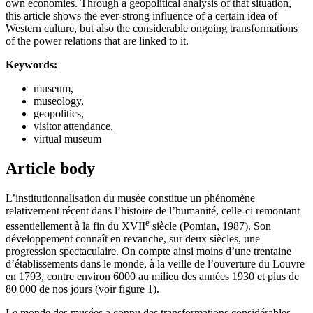
own economies. Through a geopolitical analysis of that situation,
this article shows the ever-strong influence of a certain idea of
Western culture, but also the considerable ongoing transformations
of the power relations that are linked to it.
Keywords:
museum,
museology,
geopolitics,
visitor attendance,
virtual museum
Article body
L’institutionnalisation du musée constitue un phénomène
relativement récent dans l’histoire de l’humanité, celle-ci remontant
e
essentiellement à la fin du XVII
siècle (Pomian, 1987). Son
développement connaît en revanche, sur deux siècles, une
progression spectaculaire. On compte ainsi moins d’une trentaine
d’établissements dans le monde, à la veille de l’ouverture du Louvre
en 1793, contre environ 6000 au milieu des années 1930 et plus de
80 000 de nos jours (voir figure 1).
Le monde des musées a connu des transformations considérables