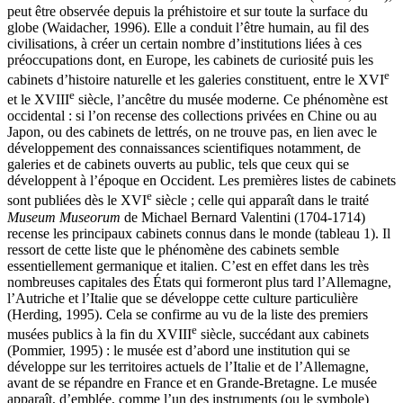
peut être observée depuis la préhistoire et sur toute la surface du
globe (Waidacher, 1996). Elle a conduit l’être humain, au fil des
civilisations, à créer un certain nombre d’institutions liées à ces
préoccupations dont, en Europe, les cabinets de curiosité puis les
e
cabinets d’histoire naturelle et les galeries constituent, entre le XVI
e
et le XVIII
siècle, l’ancêtre du musée moderne
.
Ce phénomène est
occidental : si l’on recense des collections privées en Chine ou au
Japon, ou des cabinets de lettrés, on ne trouve pas, en lien avec le
développement des connaissances scientifiques notamment, de
galeries et de cabinets ouverts au public, tels que ceux qui se
développent à l’époque en Occident. Les premières listes de cabinets
e
sont publiées dès le XVI
siècle ; celle qui apparaît dans le traité
Museum Museorum
de Michael Bernard Valentini (1704-1714)
recense les principaux cabinets connus dans le monde (tableau 1). Il
ressort de cette liste que le phénomène des cabinets semble
essentiellement germanique et italien. C’est en effet dans les très
nombreuses capitales des États qui formeront plus tard l’Allemagne,
l’Autriche et l’Italie que se développe cette culture particulière
(Herding, 1995). Cela se confirme au vu de la liste des premiers
e
musées publics à la fin du XVIII
siècle, succédant aux cabinets
(Pommier, 1995) : le musée est d’abord une institution qui se
développe sur les territoires actuels de l’Italie et de l’Allemagne,
avant de se répandre en France et en Grande-Bretagne. Le musée
apparaît, d’emblée, comme l’un des instruments (ou le symbole)