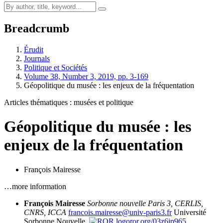
Breadcrumb
Érudit
Journals
Politique et Sociétés
Volume 38, Number 3, 2019, pp. 3-169
Géopolitique du musée : les enjeux de la fréquentation
Articles thématiques : musées et politique
Géopolitique du musée : les
enjeux de la fréquentation
François Mairesse
…more information
François Mairesse
Sorbonne nouvelle Paris 3, CERLIS,
CNRS, ICCA
francois.mairesse@univ-paris3.fr
Université
Sorbonne Nouvelle,
ror.org/03z6jp965