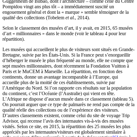
Guggenheim de Bilbao, dont l’architecture – comme celle du Centre
Pompidou vingt ans plus tôt – a immédiatement suscité un
engouement général et dont la « marque » semble témoigner de la
qualité des collections (Tobelem
et al.
, 2014).
Selon le classement des musées d’art, il y avait, en 2015, 65 musées
d’art « millionnaires » dans le monde (voir le tableau 4 pour leur
répartition).
Les musées qui accueillent le plus de visiteurs sont situés en Grande-
Bretagne, suivie par les États-Unis. Si la France peut s’enorgueillir
d’héberger le musée le plus fréquenté au monde, elle ne compte que
sept musées millionnaires, dont récemment la Fondation Vuitton à
Paris et le MuCEM à Marseille. La répartition, en fonction des
continents, donne un avantage incomparable à l’Europe, qui
accueille plus de la moitié de ces établissements, suivie par
l’Amérique du Nord. Si l’on rapporte ces résultats sur la population
du continent, c’est l’Océanie (l’Australie) qui vient en tête.
L’Afrique ne dispose d’aucun musée dans ce classement (tableau 5).
On pourrait arguer que ce type de palmarès ne rend pas compte de la
qualité réelle des collections ou de l’expérience des visiteurs.
D’autres classements existent, comme celui du site de voyage Trip
Advisor, qui recense l’avis des internautes vis-à-vis des musées
visités. Selon ce site, en 2015, la répartition des 25 musées les plus
appréciés par les internautes/visiteurs est globalement similaire à