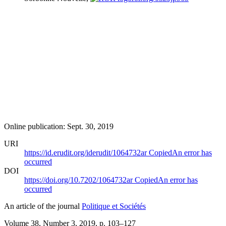
Online publication: Sept. 30, 2019
URI
https://id.erudit.org/iderudit/1064732ar
Copied
An error has
occurred
DOI
https://doi.org/10.7202/1064732ar
Copied
An error has
occurred
An article of the journal
Politique et Sociétés
Volume 38, Number 3, 2019
, p. 103–127