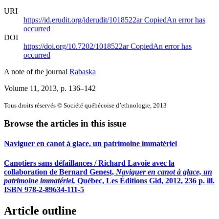
URI
https://id.erudit.org/iderudit/1018522ar
Copied
An error has
occurred
DOI
https://doi.org/10.7202/1018522ar
Copied
An error has
occurred
A note of the journal
Rabaska
Volume 11, 2013
, p. 136–142
Tous droits réservés © Société québécoise d’ethnologie, 2013
Browse the articles in this issue
Naviguer en canot à glace, un patrimoine immatériel
Canotiers sans défaillances / Richard Lavoie avec la
collaboration de Bernard Genest,
Naviguer en canot à glace,
un
patrimoine immatériel,
Québec, Les Éditions
Gid
, 2012, 236 p. ill.
ISBN 978-2-89634-111-5
Article outline