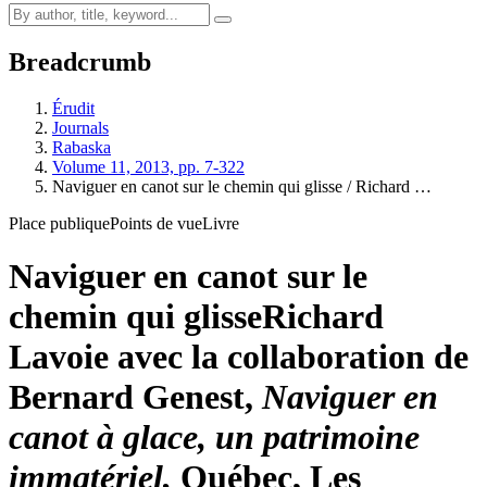
Breadcrumb
Érudit
Journals
Rabaska
Volume 11, 2013, pp. 7-322
Naviguer en canot sur le chemin qui glisse / Richard …
Place publique
Points de vue
Livre
Naviguer en canot sur le
chemin qui glisse
Richard
Lavoie avec la collaboration de
Bernard Genest,
Naviguer en
canot à glace,
un patrimoine
immatériel,
Québec, Les