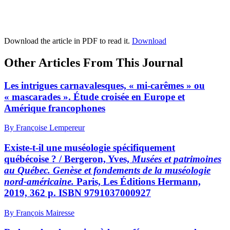
Download the article in PDF to read it.
Download
Other Articles From This Journal
Les intrigues carnavalesques, « mi-carêmes » ou
« mascarades ». Étude croisée en Europe et
Amérique francophones
By Françoise Lempereur
Existe-t-il une muséologie spécifiquement
québécoise ? / Bergeron, Yves,
Musées et patrimoines
au Québec. Genèse et fondements de la muséologie
nord-américaine.
Paris, Les Éditions Hermann,
2019, 362 p. ISBN 9791037000927
By François Mairesse