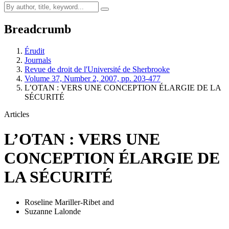
Breadcrumb
Érudit
Journals
Revue de droit de l'Université de Sherbrooke
Volume 37, Number 2, 2007, pp. 203-477
L’OTAN : VERS UNE CONCEPTION ÉLARGIE DE LA
SÉCURITÉ
Articles
L’OTAN : VERS UNE
CONCEPTION ÉLARGIE DE
LA SÉCURITÉ
Roseline Mariller-Ribet
and
Suzanne Lalonde