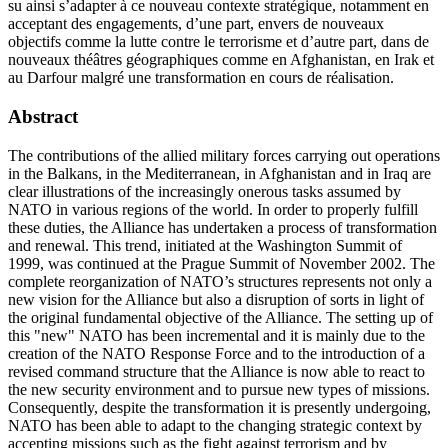
su ainsi s’adapter à ce nouveau contexte stratégique, notamment en
acceptant des engagements, d’une part, envers de nouveaux
objectifs comme la lutte contre le terrorisme et d’autre part, dans de
nouveaux théâtres géographiques comme en Afghanistan, en Irak et
au Darfour malgré une transformation en cours de réalisation.
Abstract
The contributions of the allied military forces carrying out operations
in the Balkans, in the Mediterranean, in Afghanistan and in Iraq are
clear illustrations of the increasingly onerous tasks assumed by
NATO in various regions of the world. In order to properly fulfill
these duties, the Alliance has undertaken a process of transformation
and renewal. This trend, initiated at the Washington Summit of
1999, was continued at the Prague Summit of November 2002. The
complete reorganization of NATO’s structures represents not only a
new vision for the Alliance but also a disruption of sorts in light of
the original fundamental objective of the Alliance. The setting up of
this "new" NATO has been incremental and it is mainly due to the
creation of the NATO Response Force and to the introduction of a
revised command structure that the Alliance is now able to react to
the new security environment and to pursue new types of missions.
Consequently, despite the transformation it is presently undergoing,
NATO has been able to adapt to the changing strategic context by
accepting missions such as the fight against terrorism and by