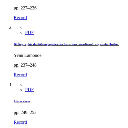
pp. 227–236
Record
PDF
Bibliographie des bibliographies des historiens canadiens-français du Québec
Yvan Lamonde
pp. 237–248
Record
PDF
Livres reçus
pp. 249–252
Record