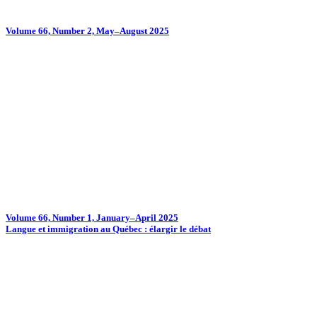
Volume 66, Number 2, May–August 2025
Volume 66, Number 1, January–April 2025
Langue et immigration au Québec : élargir le débat