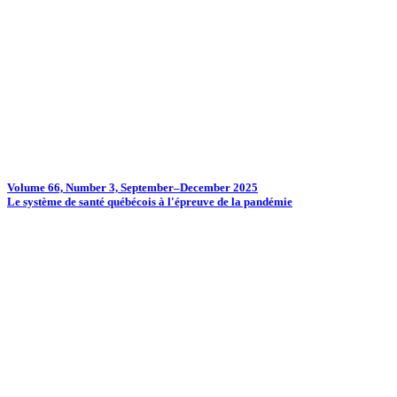
Volume 66, Number 3, September–December 2025
Le système de santé québécois à l'épreuve de la pandémie