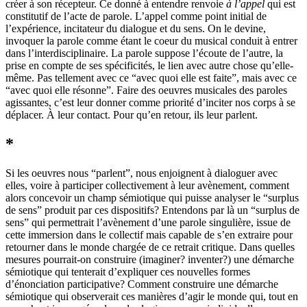
créer à son récepteur. Ce donné à entendre renvoie
à l’appel
qui est
constitutif de l’acte de parole. L’appel comme point initial de
l’expérience, incitateur du dialogue et du sens. On le devine,
invoquer la parole comme étant le coeur du musical conduit à entrer
dans l’interdisciplinaire. La parole suppose l’écoute de l’autre, la
prise en compte de ses spécificités, le lien avec autre chose qu’elle-
même. Pas tellement avec ce “avec quoi elle est faite”, mais avec ce
“avec quoi elle résonne”. Faire des oeuvres musicales des paroles
agissantes, c’est leur donner comme priorité d’inciter nos corps à se
déplacer. À leur contact. Pour qu’en retour, ils leur parlent.
*
Si les oeuvres nous “parlent”, nous enjoignent à dialoguer avec
elles, voire à participer collectivement à leur avènement, comment
alors concevoir un champ sémiotique qui puisse analyser le “surplus
de sens” produit par ces dispositifs? Entendons par là un “surplus de
sens” qui permettrait l’avènement d’une parole singulière, issue de
cette immersion dans le collectif mais capable de s’en extraire pour
retourner dans le monde chargée de ce retrait critique. Dans quelles
mesures pourrait-on construire (imaginer? inventer?) une démarche
sémiotique qui tenterait d’expliquer ces nouvelles formes
d’énonciation participative? Comment construire une démarche
sémiotique qui observerait ces manières d’agir le monde qui, tout en