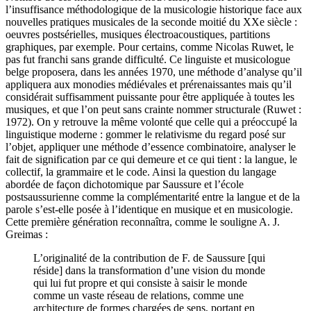
l’insuffisance méthodologique de la musicologie historique face aux
nouvelles pratiques musicales de la seconde moitié du XXe siècle :
oeuvres postsérielles, musiques électroacoustiques, partitions
graphiques, par exemple. Pour certains, comme Nicolas Ruwet, le
pas fut franchi sans grande difficulté. Ce linguiste et musicologue
belge proposera, dans les années 1970, une méthode d’analyse qu’il
appliquera aux monodies médiévales et prérenaissantes mais qu’il
considérait suffisamment puissante pour être appliquée à toutes les
musiques, et que l’on peut sans crainte nommer structurale (Ruwet :
1972). On y retrouve la même volonté que celle qui a préoccupé la
linguistique moderne : gommer le relativisme du regard posé sur
l’objet, appliquer une méthode d’essence combinatoire, analyser le
fait de signification par ce qui demeure et ce qui tient : la langue, le
collectif, la grammaire et le code. Ainsi la question du langage
abordée de façon dichotomique par Saussure et l’école
postsaussurienne comme la complémentarité entre la langue et de la
parole s’est-elle posée à l’identique en musique et en musicologie.
Cette première génération reconnaîtra, comme le souligne A. J.
Greimas :
L’originalité de la contribution de F. de Saussure [qui
réside] dans la transformation d’une vision du monde
qui lui fut propre et qui consiste à saisir le monde
comme un vaste réseau de relations, comme une
architecture de formes chargées de sens, portant en