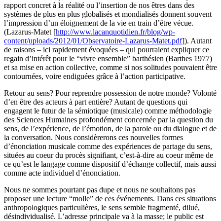
rapport concret à la réalité ou l’insertion de nos êtres dans des
systèmes de plus en plus globalisés et mondialisés donnent souvent
l’impression d’un éloignement de la vie en train d’être vécue.
(Lazarus-Matet [
http://www.lacanquotidien.fr/blog/wp-
content/uploads/2012/01/Observatoire-Lazarus-Matet.pdf
]). Autant
de raisons – ici rapidement évoquées – qui pourraient expliquer ce
regain d’intérêt pour le “vivre ensemble” barthésien (Barthes 1977)
et sa mise en action collective, comme si nos solitudes pouvaient être
contournées, voire endiguées grâce à l’action participative.
Retour au sens? Pour reprendre possession de notre monde? Volonté
d’en être des acteurs à part entière? Autant de questions qui
engagent le futur de la sémiotique (musicale) comme méthodologie
des Sciences Humaines profondément concernée par la question du
sens, de l’expérience, de l’émotion, de la parole ou du dialogue et de
la conversation. Nous considèrerons ces nouvelles formes
d’énonciation musicale comme des expériences de partage du sens,
situées au coeur du procès signifiant, c’est-à-dire au coeur même de
ce qu’est le langage comme dispositif d’échange collectif, mais aussi
comme acte individuel d’énonciation.
Nous ne sommes pourtant pas dupe et nous ne souhaitons pas
proposer une lecture “molle” de ces événements. Dans ces situations
anthropologiques particulières, le sens semble fragmenté, dilué,
désindividualisé. L’adresse principale va à la masse; le public est