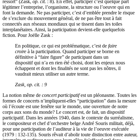
ressort” (Zask,
op. cit.
: 8). En effet, participer c’est quelque part
légitimer l’entreprise, l’organisme, la structure ou l’oeuvre qui en
font la demande. Ne pas participer, c’est d’emblée prendre le risque
de s’exclure du mouvement général, de ne pas être tout à fait
connectés aux réseaux mondiaux qui se tissent dans les toiles
interplanétaires. Ainsi, la participation devient-elle quelquefois
fiction. Pour Joëlle Zask :
En politique, ce qui est problématique, c’est de
faire
croire
à la participation. Quand participer se borne en
définitive à “faire figure” de participant dans un
dispositif qui n’a en rien été choisi, dont les enjeux nous
échappent et dont les finalités ne sont pas les nôtres, il
vaudrait mieux utiliser un autre terme.
Zask,
op. cit.
: 9
La notion même de
concert participatif
est un pléonasme. Toutes les
formes de concerts n’impliquent-elles “participation” dans la mesure
où l’écoute est une fenêtre sur le monde, une ouverture de notre
corps aux sons du monde? Le concert est, de fait, un dispositif
participatif. Dans les années 1940, dans le contexte du surréalisme,
le compositeur et chef d’orchestre belge André Souris militait, déjà,
pour une participation de l’auditeur à la vie de l’oeuvre exécutée
(1979 : 132-135). Souris rêvait d’abolir toute distinction entre auteur,