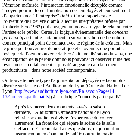
l’émotion maîtrisée, l’interaction émotionnelle décuplée comme
“moyen pour renforcer l’implication des employés et leur sentiment
d’appartenance à l’entreprise” (
ibid.
). On se rappellera de
l’ouverture de l’oeuvre d’art à la lecture interprétative prônée par
Umberto Eco (1962) qui engagera un nouveau type de relation entre
l’artiste et le public. Certes, la logique événementielle des
concerts
participatifs
est autre, notamment la survalorisation de l’émotion
comme principal point de contact avec le régime de la création. Mais
le principe d’ouverture, démocratique et citoyenne, que portait la
poétique de l’oeuvre ouverte de Eco était une libération du sens, une
émancipation de la parole dont nous pouvons ici observer l’une des
résonances – certainement la plus dérangeante car clairement
productiviste – dans notre société contemporaine.
On trouve le même type d’argumentation déployée de façon plus
discrète sur le site de l’Auditorium de Lyon (Orchestre National de
Lyon [
http://www.auditorium-lyon.com/En-savoir/Pages14-
15/Concerts-participatifs
]) à la rubrique “concerts participatifs” :
Après les merveilleux moments passés la saison
dernière, l’Auditorium-Orchestre national de Lyon
réinvite ses auditeurs à vivre l’expérience du concert
autrement! La frontière qui sépare la scène de la salle
s’effacera. En répondant à des questions, en jouant d’un
instrument ou en chantant, le public pourra interagir