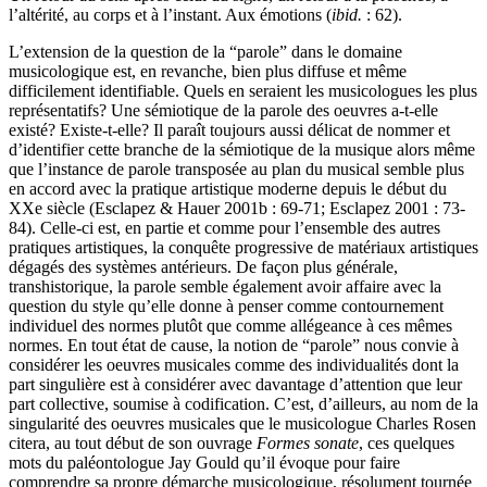
l’altérité, au corps et à l’instant. Aux émotions (
ibid.
: 62).
L’extension de la question de la “parole” dans le domaine
musicologique est, en revanche, bien plus diffuse et même
difficilement identifiable. Quels en seraient les musicologues les plus
représentatifs? Une sémiotique de la parole des oeuvres a-t-elle
existé? Existe-t-elle? Il paraît toujours aussi délicat de nommer et
d’identifier cette branche de la sémiotique de la musique alors même
que l’instance de parole transposée au plan du musical semble plus
en accord avec la pratique artistique moderne depuis le début du
XXe siècle (Esclapez & Hauer 2001b : 69-71; Esclapez 2001 : 73-
84). Celle-ci est, en partie et comme pour l’ensemble des autres
pratiques artistiques, la conquête progressive de matériaux artistiques
dégagés des systèmes antérieurs. De façon plus générale,
transhistorique, la parole semble également avoir affaire avec la
question du style qu’elle donne à penser comme contournement
individuel des normes plutôt que comme allégeance à ces mêmes
normes. En tout état de cause, la notion de “parole” nous convie à
considérer les oeuvres musicales comme des individualités dont la
part singulière est à considérer avec davantage d’attention que leur
part collective, soumise à codification. C’est, d’ailleurs, au nom de la
singularité des oeuvres musicales que le musicologue Charles Rosen
citera, au tout début de son ouvrage
Formes sonate
, ces quelques
mots du paléontologue Jay Gould qu’il évoque pour faire
comprendre sa propre démarche musicologique, résolument tournée