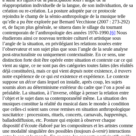
réappropriation individuelle de la langue, de son individuation, de sa
création ou re-création. La posture adoptée par ce protocole
rejoindra le champ de la sémio-anthropologie de la musique telle
qu’elle a pu être explorée par Bernard Vecchione (2007 : 273-292)
et, de façon plus générale, se situera dans le sillage du tournant
contemporain de l’anthropologie des années 1970-1990.
[6]
Nous
étudierons ainsi ce nouveau territoire culturel et artistique sous
l’angle de la situation, en privilégiant les relations nouées entre
l’observateur et son sujet plus que sous l’angle de la seule analyse
post-structuraliste ou uniquement contextualiste. En ce sens, une
distinction forte doit être opérée entre situation et contexte car ce qui
vient au signe, ce ne sont pas des catégories toutes faites (des réalités
déjà constituées), mais ce qui vient
depuis
notre existence,
à travers
notre expérience de ce qui
est
existence et expérience. Le contexte
suppose un
décor
dans lequel on installe, après coup, les sujets
soumis alors au déterminisme extérieur du cadre que l’on a posé au
préalable. La situation, à l’inverse, oblige à penser la relation entre
l’objet et le sujet dans sa contemporanéité même. La situation des
musiques constitue la réalité du musical dans le monde à condition
que celles-ci soient sans cesse remises en situation anthropologique
suscitatrice : processions, rituels, concerts, carnavals,
happenings
,
balladodiffusion, etc. Posture qui enjoint à observer chaque
dispositif d’écoute élaboré par les compositeurs et les artistes comme
une modalité singulière des possibles (toujours
à-venir
) interactions