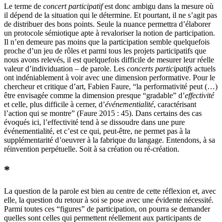
Le terme de
concert participatif
est donc ambigu dans la mesure où
il dépend de la situation qui le détermine. Et pourtant, il ne s’agit pas
de distribuer des bons points. Seule la nuance permettra d’élaborer
un protocole sémiotique apte à revaloriser la notion de participation.
Il n’en demeure pas moins que la participation semble quelquefois
proche d’un jeu de rôles et parmi tous les projets participatifs que
nous avons relevés, il est quelquefois difficile de mesurer leur réelle
valeur d’individuation – de parole. Les
concerts participatifs
actuels
ont indéniablement à voir avec une dimension performative. Pour le
chercheur et critique d’art, Fabien Faure, “la performativité peut (…)
être envisagée comme la dimension presque “gradable” d’
effectivité
et celle, plus difficile à cerner, d’
événementialité
, caractérisant
l’action qui se montre” (Faure 2015 : 45). Dans certains des cas
évoqués ici, l’effectivité tend à se dissoudre dans une pure
événementialité, et c’est ce qui, peut-être, ne permet pas à la
supplémentarité d’oeuvrer à la fabrique du langage. Entendons, à sa
réinvention perpétuelle. Soit à sa création ou ré-création.
*
La question de la parole est bien au centre de cette réflexion et, avec
elle, la question du retour à soi se pose avec une évidente nécessité.
Parmi toutes ces “figures” de participation, on pourra se demander
quelles sont celles qui permettent réellement aux participants de