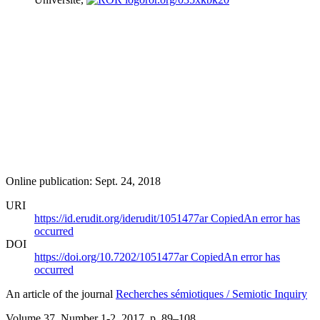
Online publication: Sept. 24, 2018
URI
https://id.erudit.org/iderudit/1051477ar
Copied
An error has
occurred
DOI
https://doi.org/10.7202/1051477ar
Copied
An error has
occurred
An article of the journal
Recherches sémiotiques / Semiotic Inquiry
Volume 37, Number 1-2, 2017
, p. 89–108