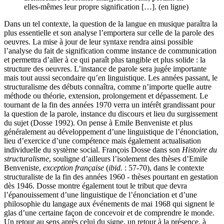
elles-mêmes leur propre signification […]. (en ligne)
Dans un tel contexte, la question de la langue en musique paraîtra la
plus essentielle et son analyse l’emportera sur celle de la parole des
oeuvres. La mise à jour de leur syntaxe rendra ainsi possible
l’analyse du fait de signification comme instance de communication
et permettra d’aller à ce qui paraît plus tangible et plus solide : la
structure des oeuvres. L’instance de parole sera jugée importante
mais tout aussi secondaire qu’en linguistique. Les années passant, le
structuralisme des débuts connaîtra, comme n’importe quelle autre
méthode ou théorie, extension, prolongement et dépassement. Le
tournant de la fin des années 1970 verra un intérêt grandissant pour
la question de la parole, instance du discours et lieu du surgissement
du sujet (Dosse 1992). On pense à Emile Benveniste et plus
généralement au développement d’une linguistique de l’énonciation,
lieu d’exercice d’une compétence mais également actualisation
individuelle du système social. François Dosse dans son
Histoire du
structuralisme
, souligne d’ailleurs l’isolement des thèses d’Emile
Benveniste,
exception française
(
ibid.
: 57-70), dans le contexte
structuraliste de la fin des années 1960 - thèses pourtant en gestation
dès 1946. Dosse montre également tout le tribut que devra
l’épanouissement d’une linguistique de l’énonciation et d’une
philosophie du langage aux événements de mai 1968 qui signent le
glas d’une certaine façon de concevoir et de comprendre le monde.
Un retour au sens après celui du signe, un retour à la présence, à