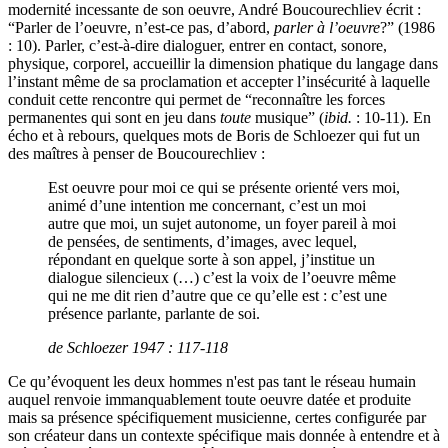
modernité incessante de son oeuvre, André Boucourechliev écrit :
“Parler de l’oeuvre, n’est-ce pas, d’abord,
parler à l’oeuvre
?” (1986
: 10). Parler, c’est-à-dire dialoguer, entrer en contact, sonore,
physique, corporel, accueillir la dimension phatique du langage dans
l’instant même de sa proclamation et accepter l’insécurité à laquelle
conduit cette rencontre qui permet de “reconnaître les forces
permanentes qui sont en jeu dans
toute
musique” (
ibid.
: 10-11). En
écho et à rebours, quelques mots de Boris de Schloezer qui fut un
des maîtres à penser de Boucourechliev :
Est oeuvre pour moi ce qui se présente orienté vers moi,
animé d’une intention me concernant, c’est un moi
autre que moi, un sujet autonome, un foyer pareil à moi
de pensées, de sentiments, d’images, avec lequel,
répondant en quelque sorte à son appel, j’institue un
dialogue silencieux (…) c’est la voix de l’oeuvre même
qui ne me dit rien d’autre que ce qu’elle est : c’est une
présence parlante, parlante de soi.
de Schloezer 1947 : 117-118
Ce qu’évoquent les deux hommes n'est pas tant le réseau humain
auquel renvoie immanquablement toute oeuvre datée et produite
mais sa présence spécifiquement musicienne, certes configurée par
son créateur dans un contexte spécifique mais donnée à entendre et à