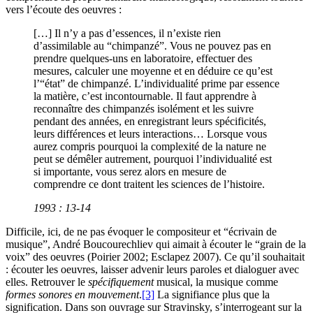
vers l’écoute des oeuvres :
[…] Il n’y a pas d’essences, il n’existe rien
d’assimilable au “chimpanzé”. Vous ne pouvez pas en
prendre quelques-uns en laboratoire, effectuer des
mesures, calculer une moyenne et en déduire ce qu’est
l’“état” de chimpanzé. L’individualité prime par essence
la matière, c’est incontournable. Il faut apprendre à
reconnaître des chimpanzés isolément et les suivre
pendant des années, en enregistrant leurs spécificités,
leurs différences et leurs interactions… Lorsque vous
aurez compris pourquoi la complexité de la nature ne
peut se démêler autrement, pourquoi l’individualité est
si importante, vous serez alors en mesure de
comprendre ce dont traitent les sciences de l’histoire.
1993 : 13-14
Difficile, ici, de ne pas évoquer le compositeur et “écrivain de
musique”, André Boucourechliev qui aimait à écouter le “grain de la
voix” des oeuvres (Poirier 2002; Esclapez 2007). Ce qu’il souhaitait
: écouter les oeuvres, laisser advenir leurs paroles et dialoguer avec
elles. Retrouver le
spécifiquement
musical, la musique comme
formes sonores en mouvement
.
[3]
La signifiance plus que la
signification. Dans son ouvrage sur Stravinsky, s’interrogeant sur la