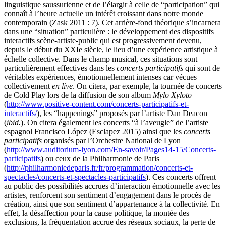
linguistique saussurienne et de l’élargir à celle de “participation” qui
connaît à l’heure actuelle un intérêt croissant dans notre monde
contemporain (Zask 2011 : 7). Cet arrière-fond théorique s’incarnera
dans une “situation” particulière : le développement des dispositifs
interactifs scène-artiste-public qui est progressivement devenu,
depuis le début du XXIe siècle, le lieu d’une expérience artistique à
échelle collective. Dans le champ musical, ces situations sont
particulièrement effectives dans les
concerts participatifs
qui sont de
véritables expériences, émotionnellement intenses car vécues
collectivement
en live
. On citera, par exemple, la tournée de concerts
de Cold Play lors de la diffusion de son album
Mylo Xyloto
(
http://www.positive-content.com/concerts-participatifs-et-
interactifs/
), les “happenings” proposés par l’artiste Dan Deacon
(
ibid.
). On citera également les concerts “à l’aveugle” de l’artiste
espagnol Francisco López (Esclapez 2015) ainsi que les
concerts
participatifs
organisés par l’Orchestre National de Lyon
(
http://www.auditorium-lyon.com/En-savoir/Pages14-15/Concerts-
participatifs
) ou ceux de la Philharmonie de Paris
(
http://philharmoniedeparis.fr/fr/programmation/concerts-et-
spectacles/concerts-et-spectacles-participatifs
). Ces concerts offrent
au public des possibilités accrues d’interaction émotionnelle avec les
artistes, renforcent son sentiment d’engagement dans le procès de
création, ainsi que son sentiment d’appartenance à la collectivité. En
effet, la désaffection pour la cause politique, la montée des
exclusions, la fréquentation accrue des réseaux sociaux, la perte de