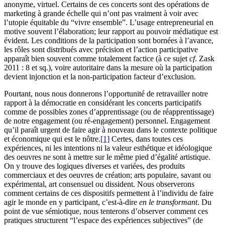
anonyme, virtuel. Certains de ces concerts sont des opérations de
marketing à grande échelle qui n’ont pas vraiment à voir avec
l’utopie équitable du “vivre ensemble”. L’usage entrepreneurial en
motive souvent l’élaboration; leur rapport au pouvoir médiatique est
évident. Les conditions de la participation sont bornées à l’avance,
les rôles sont distribués avec précision et l’action participative
apparaît bien souvent comme totalement factice (à ce sujet
cf
. Zask
2011 : 8 et sq.), voire autoritaire dans la mesure où la participation
devient injonction et la non-participation facteur d’exclusion.
Pourtant, nous nous donnerons l’opportunité de retravailler notre
rapport à la démocratie en considérant les concerts participatifs
comme de possibles zones d’apprentissage (ou de réapprentissage)
de notre engagement (ou ré-engagement) personnel. Engagement
qu’il paraît urgent de faire agir à nouveau dans le contexte politique
et économique qui est le nôtre.
[1]
Certes, dans toutes ces
expériences, ni les intentions ni la valeur esthétique et idéologique
des oeuvres ne sont à mettre sur le même pied d’égalité artistique.
On y trouve des logiques diverses et variées, des produits
commerciaux et des oeuvres de création; arts populaire, savant ou
expérimental, art consensuel ou dissident. Nous observerons
comment certains de ces dispositifs permettent à l’individu de faire
agir le monde en y participant, c’est-à-dire
en le transformant
. Du
point de vue sémiotique, nous tenterons d’observer comment ces
pratiques structurent “l’espace des expériences subjectives” (de