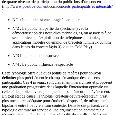
de quatre niveaux de participation du public lors d’un concert
(
http://www.positive-content.com/concerts-participatifs-et-interactifs/
):
N°1 : Le public est encouragé à participer
N°2 : Le public fait partie du spectacle (avec la
démocratisation des nouvelles technologies, on associera à ce
second niveau, l’exploitation des téléphones portables,
applications mobiles ou emploi de bracelets lumineux comme
dans le cas du concert
Mylo Xyloto
de Cold Play).
N°3 Le public monte sur scène
N°4 : Le public influence le spectacle
Cette typologie offre quelques points de repères pour pouvoir
délimiter plus précisément le champ sémantique des concerts
participatifs. Ces 4 niveaux sont clairement hiérarchisés et proposent
une graduation progressive dans laquelle l’interaction optimale est
celle où le public devient pratiquement co-créateur de l’événement.
En tout état de cause, la trilogie “créateur-oeuvre-récepteur” n’est
plus une entrée adéquate pour étudier le dispositif, de même que la
bipolarité entre l’oeuvre et son contexte. Dans le cas présent, cette
typologie est mise au service d’une argumentation commerciale
résumée en toute fin de texte. Les objectifs de ces dispositifs sont