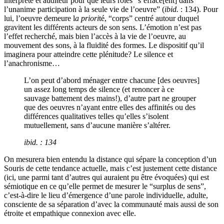
interprète et auditeur pour que leurs rôles “s’efface[ent] dans
l’unanime participation à la seule vie de l’oeuvre” (
ibid.
: 134). Pour
lui, l’oeuvre demeure l
a priori
té, “corps” centré autour duquel
gravitent les différents acteurs de son sens. L’émotion n’est pas
l’effet recherché, mais bien l’accès à la vie de l’oeuvre, au
mouvement des sons, à la fluidité des formes. Le dispositif qu’il
imaginera pour atteindre cette plénitude? Le silence et
l’anachronisme…
L’on peut d’abord ménager entre chacune [des oeuvres]
un assez long temps de silence (et renoncer à ce
sauvage battement des mains!), d’autre part ne grouper
que des oeuvres n’ayant entre elles des affinités ou des
différences qualitatives telles qu’elles s’isolent
mutuellement, sans d’aucune manière s’altérer.
ibid
. : 134
On mesurera bien entendu la distance qui sépare la conception d’un
Souris de cette tendance actuelle, mais c’est justement cette distance
(ici, une parmi tant d’autres qui auraient pu être évoquées) qui est
sémiotique en ce qu’elle permet de mesurer le “surplus de sens”,
c’est-à-dire le lieu d’émergence d’une parole individuelle, adulte,
consciente de sa séparation d’avec la communauté mais aussi de son
étroite et empathique connexion avec elle.