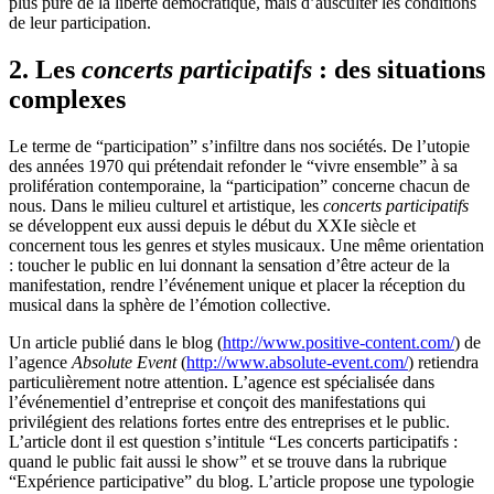
plus pure de la liberté démocratique, mais d’ausculter les conditions
de leur participation.
2. Les
concerts participatifs
: des situations
complexes
Le terme de “participation” s’infiltre dans nos sociétés. De l’utopie
des années 1970 qui prétendait refonder le “vivre ensemble” à sa
prolifération contemporaine, la “participation” concerne chacun de
nous. Dans le milieu culturel et artistique, les
concerts participatifs
se développent eux aussi depuis le début du XXIe siècle et
concernent tous les genres et styles musicaux. Une même orientation
: toucher le public en lui donnant la sensation d’être acteur de la
manifestation, rendre l’événement unique et placer la réception du
musical dans la sphère de l’émotion collective.
Un article publié dans le blog (
http://www.positive-content.com/
) de
l’agence
Absolute Event
(
http://www.absolute-event.com/
) retiendra
particulièrement notre attention. L’agence est spécialisée dans
l’événementiel d’entreprise et conçoit des manifestations qui
privilégient des relations fortes entre des entreprises et le public.
L’article dont il est question s’intitule “Les concerts participatifs :
quand le public fait aussi le show” et se trouve dans la rubrique
“Expérience participative” du blog. L’article propose une typologie