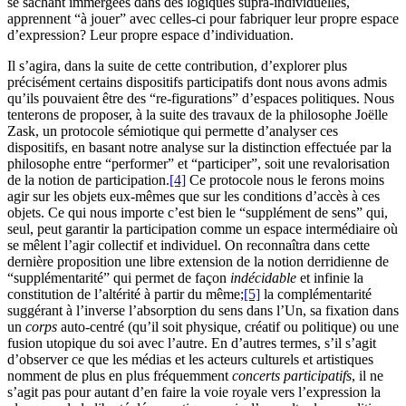
se sachant immergées dans des logiques supra-individuelles,
apprennent “à jouer” avec celles-ci pour fabriquer leur propre espace
d’expression? Leur propre espace d’individuation.
Il s’agira, dans la suite de cette contribution, d’explorer plus
précisément certains dispositifs participatifs dont nous avons admis
qu’ils pouvaient être des “re-figurations” d’espaces politiques. Nous
tenterons de proposer, à la suite des travaux de la philosophe Joëlle
Zask, un protocole sémiotique qui permette d’analyser ces
dispositifs, en basant notre analyse sur la distinction effectuée par la
philosophe entre “performer” et “participer”, soit une revalorisation
de la notion de participation.
[4]
Ce protocole nous le ferons moins
agir sur les objets eux-mêmes que sur les conditions d’accès à ces
objets. Ce qui nous importe c’est bien le “supplément de sens” qui,
seul, peut garantir la participation comme un espace intermédiaire où
se mêlent l’agir collectif et individuel. On reconnaîtra dans cette
dernière proposition une libre extension de la notion derridienne de
“supplémentarité” qui permet de façon
indécidable
et infinie la
constitution de l’altérité à partir du même;
[5]
la complémentarité
suggérant à l’inverse l’absorption du sens dans l’Un, sa fixation dans
un
corps
auto-centré (qu’il soit physique, créatif ou politique) ou une
fusion utopique du soi avec l’autre. En d’autres termes, s’il s’agit
d’observer ce que les médias et les acteurs culturels et artistiques
nomment de plus en plus fréquemment
concerts participatifs
, il ne
s’agit pas pour autant d’en faire la voie royale vers l’expression la