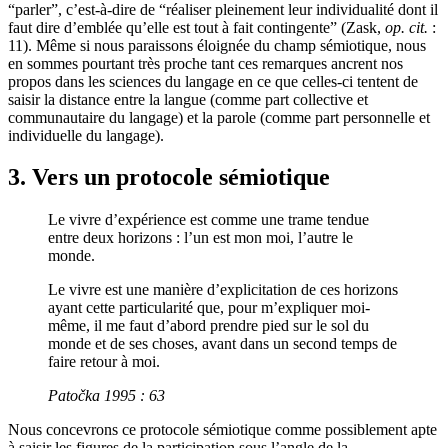
“parler”, c’est-à-dire de “réaliser pleinement leur individualité dont il
faut dire d’emblée qu’elle est tout à fait contingente” (Zask,
op. cit.
:
11). Même si nous paraissons éloignée du champ sémiotique, nous
en sommes pourtant très proche tant ces remarques ancrent nos
propos dans les sciences du langage en ce que celles-ci tentent de
saisir la distance entre la langue (comme part collective et
communautaire du langage) et la parole (comme part personnelle et
individuelle du langage).
3. Vers un protocole sémiotique
Le vivre d’expérience est comme une trame tendue
entre deux horizons : l’un est mon moi, l’autre le
monde.
Le vivre est une manière d’explicitation de ces horizons
ayant cette particularité que, pour m’expliquer moi-
même, il me faut d’abord prendre pied sur le sol du
monde et de ses choses, avant dans un second temps de
faire retour à moi.
Patočka 1995 : 63
Nous concevrons ce protocole sémiotique comme possiblement apte
à saisir les figures de la participation sous l’angle de la