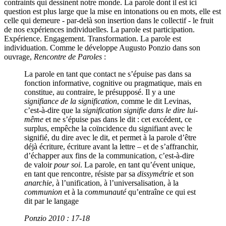
contraints qui dessinent notre monde. La parole dont il est ici
question est plus large que la mise en intonations ou en mots, elle est
celle qui demeure - par-delà son insertion dans le collectif - le fruit
de nos expériences individuelles. La parole est participation.
Expérience. Engagement. Transformation. La parole est
individuation. Comme le développe Augusto Ponzio dans son
ouvrage,
Rencontre de Paroles
:
La parole en tant que contact ne s’épuise pas dans sa
fonction informative, cognitive ou pragmatique, mais en
constitue, au contraire, le présupposé. Il y a une
signifiance de la signification
, comme le dit Levinas,
c’est-à-dire que la
signification signifie dans le dire lui-
même
et ne s’épuise pas dans le dit : cet excédent, ce
surplus, empêche la coïncidence du signifiant avec le
signifié, du dire avec le dit, et permet à la parole d’être
déjà écriture, écriture avant la lettre – et de s’affranchir,
d’échapper aux fins de la communication, c’est-à-dire
de valoir
pour soi
. La parole, en tant qu’évent unique,
en tant que rencontre, résiste par sa
dissymétrie
et son
anarchie
, à l’unification, à l’universalisation, à la
communion
et à la
communauté
qu’entraîne ce qui est
dit par le langage
Ponzio 2010 : 17-18