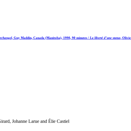
rchangel,
Guy Maddin, Canada (Manitoba), 1990, 90 minutes /
La liberté d’une statue
, Olivi
irard, Johanne Larue and Élie Castiel