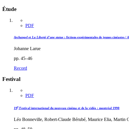
Étude
PDF
Archangel
et
La Liberté d’une statue
: fictions expérimentales de jeunes cinéastes /
A
Johanne Larue
pp. 45–46
Record
Festival
PDF
e
19
Festival international du nouveau cinéma et de la vidéo : montréal 1990
Léo Bonneville, Robert-Claude Bérubé, Maurice Elia, Martin G