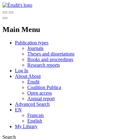
Main Menu
Publication types
Journals
Theses and dissertations
Books and proceedings
Research reports
Log In
About
About
Érudit
Coalition Publica
Open access
Annual report
Advanced Search
EN
Français
English
My Library
Search