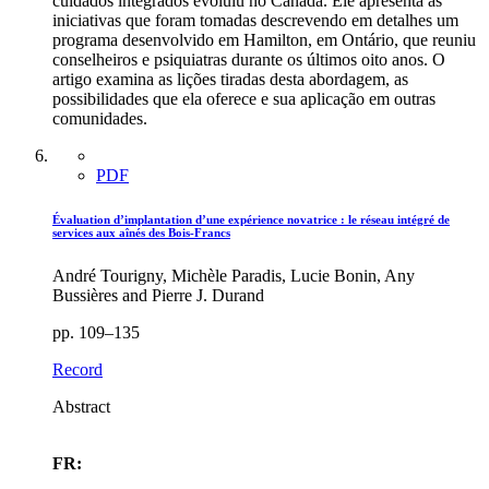
cuidados integrados evoluiu no Canadá. Ele apresenta as
iniciativas que foram tomadas descrevendo em detalhes um
programa desenvolvido em Hamilton, em Ontário, que reuniu
conselheiros e psiquiatras durante os últimos oito anos. O
artigo examina as lições tiradas desta abordagem, as
possibilidades que ela oferece e sua aplicação em outras
comunidades.
PDF
Évaluation d’implantation d’une expérience novatrice : le réseau intégré de
services aux aînés des Bois-Francs
André Tourigny, Michèle Paradis, Lucie Bonin, Any
Bussières and Pierre J. Durand
pp. 109–135
Record
Abstract
FR: