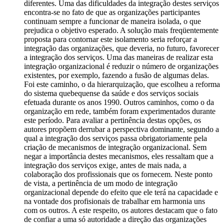
diferentes. Uma das dificuldades da integração destes serviços
encontra-se no fato de que as organizações participantes
continuam sempre a funcionar de maneira isolada, o que
prejudica o objetivo esperado. A solução mais freqüentemente
proposta para contornar este isolamento seria reforçar a
integração das organizações, que deveria, no futuro, favorecer
a integração dos serviços. Uma das maneiras de realizar esta
integração organizacional é reduzir o número de organizações
existentes, por exemplo, fazendo a fusão de algumas delas.
Foi este caminho, o da hierarquização, que escolheu a reforma
do sistema quebequense da saúde e dos serviços sociais
efetuada durante os anos 1990. Outros caminhos, como o da
organização em rede, também foram experimentados durante
este período. Para avaliar a pertinência destas opções, os
autores propõem derrubar a perspectiva dominante, segundo a
qual a integração dos serviços passa obrigatoriamente pela
criação de mecanismos de integração organizacional. Sem
negar a importância destes mecanismos, eles ressaltam que a
integração dos serviços exige, antes de mais nada, a
colaboração dos profissionais que os fornecem. Neste ponto
de vista, a pertinência de um modo de integração
organizacional depende do efeito que ele terá na capacidade e
na vontade dos profisionais de trabalhar em harmonia uns
com os outros. A este respeito, os autores destacam que o fato
de confiar a uma só autoridade a direção das organizações