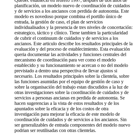
Québec estableció en febrero 1997, despues de dos años de
planificación, un modelo nuevo de coordinación de cuidados
y de servicios a los ancianos con perdida de autonomia. Este
modelo es novedoso porque combina el portillo único de
entrada, la gestión de caso, el plan de servicios
individualisados y la presencia de tres niveles de concertación:
estrategico, táctico y clínico. Tiene tambien la particularidad
de cubrir el continuum de cuidados y de servicios a los
ancianos. Este articulo describe los resultados principales de la
evaluación y del proceso de establecimiento. Esta evaluación
queria documentar las actividades y funciones centrales del
mecanismo de coordinación para ver como el modelo
establecido y su funcionamiento se acercan o no del modelo
previstado a dentro una perspectiva de llevar ajustos si
necesario. Los resultados principales sobre la clientela, sobre
las funciones asumidas por el equipo de gestión de caso y
sobre la organisación del trabajo estan discudidos a la luz de
otras investigaciones sobre la coordinación de cuidados y de
servicios a personas ancianas en perdida de autonomia. Se
hacen sugerencias a la vista de estos resultados y de los
apuntados sobre la eficacia y de los costos de otra
investigación para mejorar la eficacia de este modelo de
coordinación de cuidados y de servicios a los ancianos. Sin
ser generalizables de entrada componentes del modelo nuevo
podrian ser reutilisadas con otras clientelas.