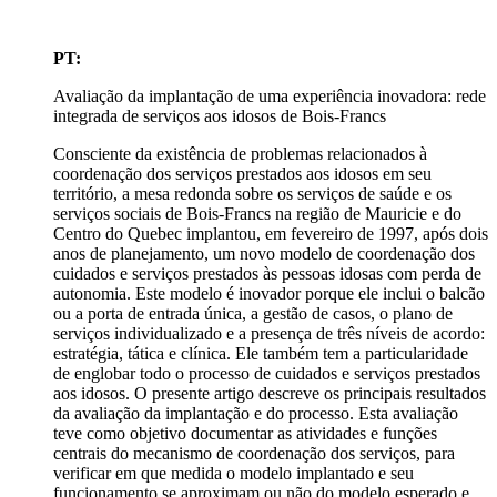
PT:
Avaliação da implantação de uma experiência inovadora: rede
integrada de serviços aos idosos de Bois-Francs
Consciente da existência de problemas relacionados à
coordenação dos serviços prestados aos idosos em seu
território, a mesa redonda sobre os serviços de saúde e os
serviços sociais de Bois-Francs na região de Mauricie e do
Centro do Quebec implantou, em fevereiro de 1997, após dois
anos de planejamento, um novo modelo de coordenação dos
cuidados e serviços prestados às pessoas idosas com perda de
autonomia. Este modelo é inovador porque ele inclui o balcão
ou a porta de entrada única, a gestão de casos, o plano de
serviços individualizado e a presença de três níveis de acordo:
estratégia, tática e clínica. Ele também tem a particularidade
de englobar todo o processo de cuidados e serviços prestados
aos idosos. O presente artigo descreve os principais resultados
da avaliação da implantação e do processo. Esta avaliação
teve como objetivo documentar as atividades e funções
centrais do mecanismo de coordenação dos serviços, para
verificar em que medida o modelo implantado e seu
funcionamento se aproximam ou não do modelo esperado e