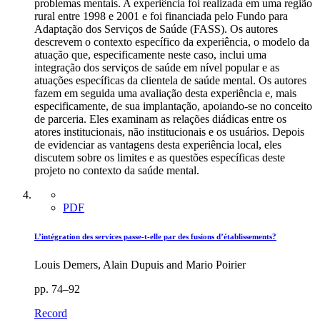
problemas mentais. A experiência foi realizada em uma região
rural entre 1998 e 2001 e foi financiada pelo Fundo para
Adaptação dos Serviços de Saúde (FASS). Os autores
descrevem o contexto específico da experiência, o modelo da
atuação que, especificamente neste caso, inclui uma
integração dos serviços de saúde em nível popular e as
atuações específicas da clientela de saúde mental. Os autores
fazem em seguida uma avaliação desta experiência e, mais
especificamente, de sua implantação, apoiando-se no conceito
de parceria. Eles examinam as relações diádicas entre os
atores institucionais, não institucionais e os usuários. Depois
de evidenciar as vantagens desta experiência local, eles
discutem sobre os limites e as questões específicas deste
projeto no contexto da saúde mental.
PDF
L’intégration des services passe‑t‑elle par des fusions d’établissements?
Louis Demers, Alain Dupuis and Mario Poirier
pp. 74–92
Record