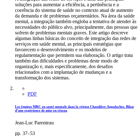
soluções para aumentar a eficiência, a pertinência e a
coerência do sistema de saúde no contexto atual de aumento
da demanda e de problemas orçamentários. Na área da saúde
mental, a integração também engloba a tentativa de atender às
necessidades do público alvo, principalmente, das pessoas que
sofrem de problemas mentais graves. Este artigo descreve
algumas linhas básicas do conceito de integração das redes de
serviços em saúde mental, as principais estratégias que
favorecem o desenvolvimento e os modelos de
regulamentação que permitem sua elaboração. O artigo trata
também das dificuldades e problemas deste modo de
organização e, mais especificamente, dos desafios
relacionados com a implantação de mudanças e a
transformação dos sistemas.
PDF
Les équipes MRC en santé mentale dans la région Chaudière-Appalaches. Bilan
d’une expérience de mise en réseau
Jean-Luc Parenteau
pp. 37–53