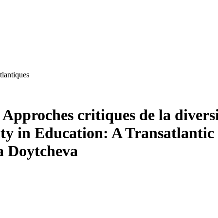
tlantiques
3
Approches critiques de la divers
ity in Education: A Transatlanti
a Doytcheva