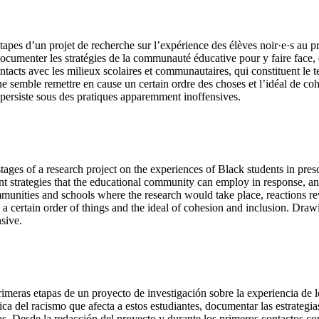
étapes d’un projet de recherche sur l’expérience des élèves noir·e·s au 
cumenter les stratégies de la communauté éducative pour y faire face, et
ontacts avec les milieux scolaires et communautaires, qui constituent le t
 semble remettre en cause un certain ordre des choses et l’idéal de cohés
e persiste sous des pratiques apparemment inoffensives.
y stages of a research project on the experiences of Black students in p
t strategies that the educational community can employ in response, an
ommunities and schools where the research would take place, reactions re
 a certain order of things and the ideal of cohesion and inclusion. Draw
nsive.
primeras etapas de un proyecto de investigación sobre la experiencia de l
mica del racismo que afecta a estos estudiantes, documentar las estrateg
icas. Desde la redacción del proyecto y durante los primeros contactos c