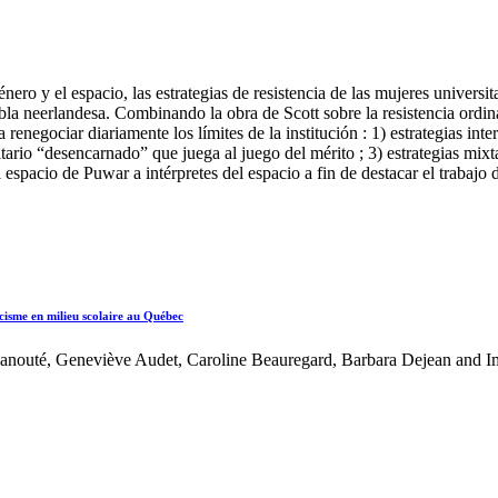
énero y el espacio, las estrategias de resistencia de las mujeres universi
la neerlandesa. Combinando la obra de Scott sobre la resistencia ordin
 a renegociar diariamente los límites de la institución : 1) estrategias i
itario “desencarnado” que juega al juego del mérito ; 3) estrategias mixt
spacio de Puwar a intérpretes del espacio a fin de destacar el trabajo d
acisme en milieu scolaire au Québec
Kanouté, Geneviève Audet, Caroline Beauregard, Barbara Dejean and 