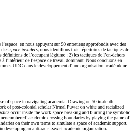
de l’espace, en nous appuyant sur 50 entretiens approfondis avec des
ur les
space invaders
, nous identifions trois répertoires de tactiques de
es définitions de l’occupant légitime ; 2) les tactiques de l’en-dehors
es à l’intérieur de l’espace de travail dominant. Nous concluons en
s femmes UDC dans le développement d’une organisation académique
e use of space in navigating academia. Drawing on 50 in-depth
rk of post-colonial scholar Nirmal Puwar on white and racialized
ctics
occur inside the work-space breaking and blurring the symbolic
unencumbered’ academic crossing boundaries by playing the game of
daries on their own terms to simulate a space of academic support.
 developing an anti-racist-sexist academic organization.