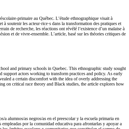
préscolaire-primaire au Québec. L’étude ethnographique visait à
 à soutenir les acteur·rice·s dans la transformation des pratiques et
errain de recherche, les réactions ont révélé l’existence d’un malaise à
ion et de vivre-ensemble. L’article, basé sur les théories critiques de
reschool and primary schools in Quebec. This ethnographic study sought
d support actors working to transform practices and policy. As early
vealed a certain discomfort with the idea of overly addressing the
ing on critical race theory and Black studies, the article explores how
os/a alumnos/as negros/as en el preescolar y la escuela primaria en
ias empleadas por la comunidad educativa para afrontarlas y apoyar a
on los ámbitos escolares y comunitarios que constituían el campo de