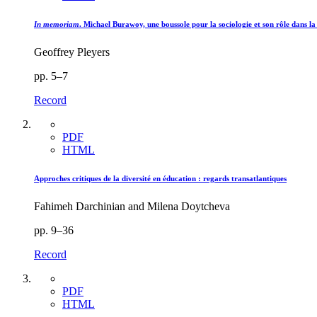
In memoriam
. Michael Burawoy, une boussole pour la sociologie et son rôle dans la 
Geoffrey Pleyers
pp. 5–7
Record
PDF
HTML
Approches critiques de la diversité en éducation : regards transatlantiques
Fahimeh Darchinian and Milena Doytcheva
pp. 9–36
Record
PDF
HTML