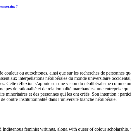
ntemporaine ?
 de couleur ou autochtones, ainsi que sur les recherches de personnes q
agissent aux interpellations néolibérales du monde universitaire occident
s. Cette réflexion s’appuie sur une vision du néolibéralisme comme un 
incipes de rationalité et de relationnalité marchandes, une entreprise qui
 minoritaires et des personnes qui les ont créés. Son intention : particip
 de contre-institutionnalité dans l’université blanche néolibérale.
Indigenous feminist writings, along with queer of colour scholarship, 