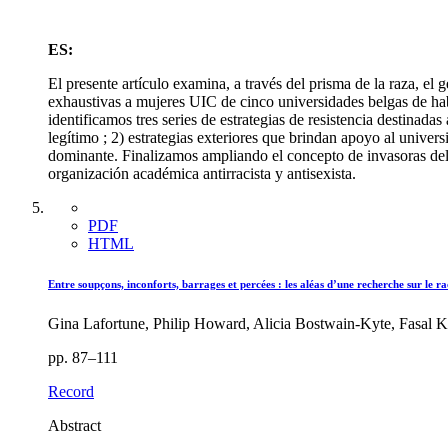
ES:
El presente artículo examina, a través del prisma de la raza, el g
exhaustivas a mujeres UIC de cinco universidades belgas de hab
identificamos tres series de estrategias de resistencia destinadas
legítimo ; 2) estrategias exteriores que brindan apoyo al univers
dominante. Finalizamos ampliando el concepto de invasoras del e
organización académica antirracista y antisexista.
PDF
HTML
Entre soupçons, inconforts, barrages et percées : les aléas d’une recherche sur le r
Gina Lafortune, Philip Howard, Alicia Bostwain-Kyte, Fasal 
pp. 87–111
Record
Abstract