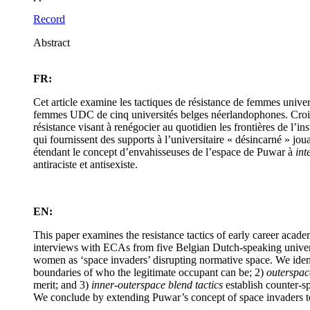
Record
Abstract
FR:
Cet article examine les tactiques de résistance de femmes unive
femmes UDC de cinq universités belges néerlandophones. Croisant
résistance visant à renégocier au quotidien les frontières de l’ins
qui fournissent des supports à l’universitaire « désincarné » jou
étendant le concept d’envahisseuses de l’espace de Puwar à
int
antiraciste et antisexiste.
EN:
This paper examines the resistance tactics of early career acad
interviews with ECAs from five Belgian Dutch-speaking univers
women as ‘space invaders’ disrupting normative space. We identi
boundaries of who the legitimate occupant can be; 2)
outerspac
merit; and 3)
inner-outerspace blend tactics
establish counter-s
We conclude by extending Puwar’s concept of space invaders to