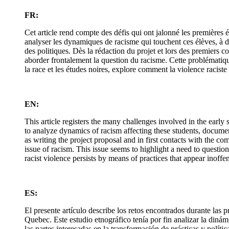
FR:
Cet article rend compte des défis qui ont jalonné les premières 
analyser les dynamiques de racisme qui touchent ces élèves, à do
des politiques. Dès la rédaction du projet et lors des premiers c
aborder frontalement la question du racisme. Cette problématique
la race et les études noires, explore comment la violence racist
EN:
This article registers the many challenges involved in the earl
to analyze dynamics of racism affecting these students, documen
as writing the project proposal and in first contacts with the c
issue of racism. This issue seems to highlight a need to question
racist violence persists by means of practices that appear inoffe
ES:
El presente artículo describe los retos encontrados durante las 
Quebec. Este estudio etnográfico tenía por fin analizar la diná
las partes interesadas en la transformación de prácticas y polít