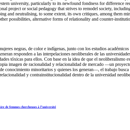
stern university, particularly to its newfound fondness for difference r
nal project or social pedagogy that strives to remodel society, including
rbing and neutralising, to some extent, its own critiques, among them m
her possibilities, alternative forms of relationality and counter-institutio
e mujeres negras, de color e indígenas, junto con los estudios académico
eran responden a las interpelaciones neoliberales de las universidades 
ades tóxicas para ellos. Con base en la idea de que el neoliberalismo 
 propia imagen de racionalidad y relacionalidad de mercado —un proyect
tos de conocimiento minoritarios y quienes los generan—, el trabajo busca
e relacionalidad y contrainstitucionalidad dentro de la universidad neolib
naire de femmes chercheuses à l’université