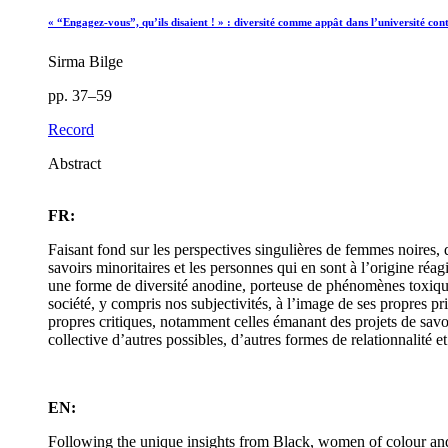
« “Engagez-vous”, qu’ils disaient ! » : diversité comme appât dans l’université co
Sirma Bilge
pp. 37–59
Record
Abstract
FR:
Faisant fond sur les perspectives singulières de femmes noires,
savoirs minoritaires et les personnes qui en sont à l’origine ré
une forme de diversité anodine, porteuse de phénomènes toxique
société, y compris nos subjectivités, à l’image de ses propres pr
propres critiques, notamment celles émanant des projets de savoirs
collective d’autres possibles, d’autres formes de relationnalité et
EN:
Following the unique insights from Black, women of colour and 