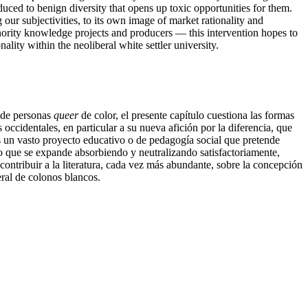
educed to benign diversity that opens up toxic opportunities for them.
 our subjectivities, to its own image of market rationality and
inority knowledge projects and producers — this intervention hopes to
nality within the neoliberal white settler university.
s de personas
queer
de color, el presente capítulo cuestiona las formas
occidentales, en particular a su nueva afición por la diferencia, que
es un vasto proyecto educativo o de pedagogía social que pretende
o que se expande absorbiendo y neutralizando satisfactoriamente,
 contribuir a la literatura, cada vez más abundante, sobre la concepción
eral de colonos blancos.