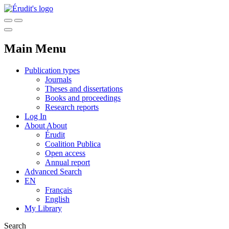
Main Menu
Publication types
Journals
Theses and dissertations
Books and proceedings
Research reports
Log In
About
About
Érudit
Coalition Publica
Open access
Annual report
Advanced Search
EN
Français
English
My Library
Search