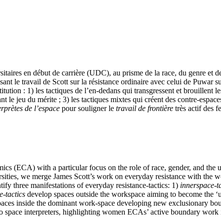
rsitaires en début de carrière (UDC), au prisme de la race, du genre et 
 le travail de Scott sur la résistance ordinaire avec celui de Puwar s
titution : 1) les tactiques de l’en-dedans qui transgressent et brouillent l
ant le jeu du mérite ; 3) les tactiques mixtes qui créent des contre-espac
erprètes de l’espace
pour souligner le
travail de frontière
très actif de
emics (ECA) with a particular focus on the role of race, gender, and th
ities, we merge James Scott’s work on everyday resistance with the wo
fy three manifestations of everyday resistance-tactics: 1)
innerspace-ta
e-tactics
develop spaces outside the workspace aiming to become the ‘
paces inside the dominant work-space developing new exclusionary boun
 space interpreters, highlighting women ECAs’ active boundary work in