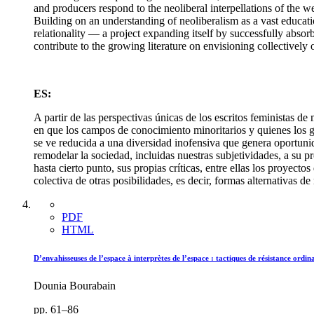
and producers respond to the neoliberal interpellations of the we
Building on an understanding of neoliberalism as a vast educatio
relationality — a project expanding itself by successfully abso
contribute to the growing literature on envisioning collectively ot
ES:
A partir de las perspectivas únicas de los escritos feministas d
en que los campos de conocimiento minoritarios y quienes los gen
se ve reducida a una diversidad inofensiva que genera oportunid
remodelar la sociedad, incluidas nuestras subjetividades, a su
hasta cierto punto, sus propias críticas, entre ellas los proyec
colectiva de otras posibilidades, es decir, formas alternativas d
PDF
HTML
D’envahisseuses de l’espace à interprètes de l’espace : tactiques de résistance ordi
Dounia Bourabain
pp. 61–86