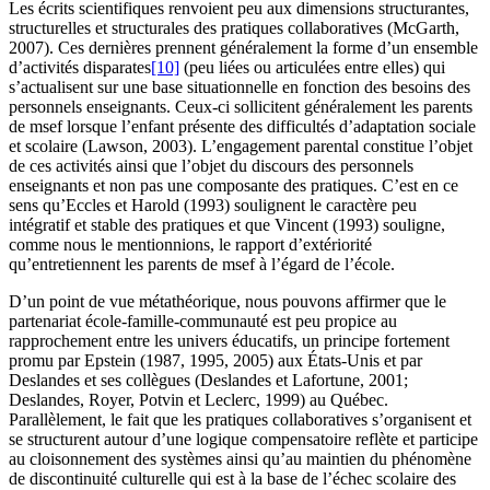
Les écrits scientifiques renvoient peu aux dimensions structurantes,
structurelles et structurales des pratiques collaboratives (McGarth,
2007). Ces dernières prennent généralement la forme d’un ensemble
d’activités disparates
[10]
(peu liées ou articulées entre elles) qui
s’actualisent sur une base situationnelle en fonction des besoins des
personnels enseignants. Ceux-ci sollicitent généralement les parents
de msef lorsque l’enfant présente des difficultés d’adaptation sociale
et scolaire (Lawson, 2003). L’engagement parental constitue l’objet
de ces activités ainsi que l’objet du discours des personnels
enseignants et non pas une composante des pratiques. C’est en ce
sens qu’Eccles et Harold (1993) soulignent le caractère peu
intégratif et stable des pratiques et que Vincent (1993) souligne,
comme nous le mentionnions, le rapport d’extériorité
qu’entretiennent les parents de msef à l’égard de l’école.
D’un point de vue métathéorique, nous pouvons affirmer que le
partenariat école-famille-communauté est peu propice au
rapprochement entre les univers éducatifs, un principe fortement
promu par Epstein (1987, 1995, 2005) aux États-Unis et par
Deslandes et ses collègues (Deslandes et Lafortune, 2001;
Deslandes, Royer, Potvin et Leclerc, 1999) au Québec.
Parallèlement, le fait que les pratiques collaboratives s’organisent et
se structurent autour d’une logique compensatoire reflète et participe
au cloisonnement des systèmes ainsi qu’au maintien du phénomène
de discontinuité culturelle qui est à la base de l’échec scolaire des