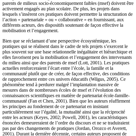
parents de milieux socio-économiquement faibles (msef) doivent être
activement engagés au plan scolaire. De plus, les projets dans
lesquels s’insèrent ces pratiques doivent permettre la structuration de
l’action « partenariale » ou « collaborative » en fournissant, aux
différents acteurs, des dispositifs soutenant de façon effective la
mobilisation et l’engagement.
Bien que se réclamant d’une perspective écosystémique, les
pratiques qui se réalisent dans le cadre de tels projets s’exercent le
plus souvent sur une base relationnelle inégalitaire et hiérarchique et
elles favorisent peu la mobilisation et l’engagement des intervenants
du milieu ainsi que des parents de msef (Lott, 2001). Les pratiques
actuelles renforceraient l’écart entre l’école, la famille et la
communauté plutôt que de créer, de façon effective, des conditions
de rapprochement entre ces univers éducatifs (Wilgus, 2005). Ce
phénomène tend à perdurer malgré l’implantation massive de
mesures dans de nombreuses écoles de msef et l’évolution des
connaissances scientifiques en matière de partenariat école-famille-
communauté (Fan et Chen, 2001). Bien que les auteurs réaffirment
les principes au fondement de ce partenariat en insistant
particulièrement sur l’égalité, la mutualité ainsi que la réciprocité
entre les acteurs (Keyes, 2002; Powell, 2001), les caractéristiques
énoncées demeureraient de l’ordre du discours et ne se traduiraient
pas par des changements de pratiques (Jordan, Orozco et Averett,
2001). Durant la dernière décennie, certains auteurs proposent de