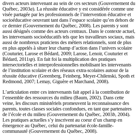
divers acteurs intervenant au sein de ces secteurs (Gouvernement du
Québec, 2003
a
). La réussite éducative y est considérée comme une
visée partagée par les professionnels de l’intervention éducative et
socioéducative oeuvrant tant dans l’espace scolaire qu’en dehors de
ce dernier (Gouvernement du Québec, 2008). Les parents y sont
aussi désignés comme des acteurs centraux. Dans le contexte actuel,
les intervenants socioéducatifs tels que les travailleurs sociaux, mais
aussi de nombreux praticiens des métiers relationnels, sont de plus
en plus appelés à situer leur champ d’action dans l’univers scolaire
(Couturier, Larose et Bédard, 2009; Larose, Lenoir, Couturier et
Bédard, 2011
sp
). En fait foi la multiplication des pratiques
intersectorielles et interprofessionnelles mobilisant les intervenants
de l’institution scolaire et des réseaux extra-scolaires autour de la
réussite éducative (Greenberg, Feinberg, Meyer-Chilenski, Spoth et
Redmond, 2007; Lemay, Giguère et Marchand, 2008).
L’articulation entre ces intervenants fait appel à la contribution de
l’ensemble des ressources du milieu (Baum, 2002). Dans cette
veine, les discours ministériels promeuvent la reconnaissance des
parents, toutes classes sociales confondues, en tant que partenaires
de l’école et du milieu (Gouvernement du Québec, 2003
b
, 2004).
Les pratiques actuelles s’y inscrivent au coeur d’un champ en
émergence au Québec, celui du partenariat école-famille-
communauté (Gouvernement du Québec, 2008).