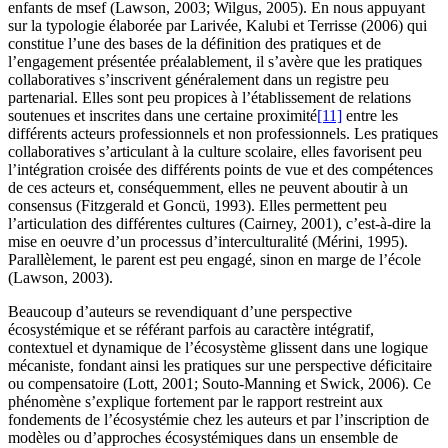
enfants de msef (Lawson, 2003; Wilgus, 2005). En nous appuyant
sur la typologie élaborée par Larivée, Kalubi et Terrisse (2006) qui
constitue l’une des bases de la définition des pratiques et de
l’engagement présentée préalablement, il s’avère que les pratiques
collaboratives s’inscrivent généralement dans un registre peu
partenarial. Elles sont peu propices à l’établissement de relations
soutenues et inscrites dans une certaine proximité
[11]
entre les
différents acteurs professionnels et non professionnels. Les pratiques
collaboratives s’articulant à la culture scolaire, elles favorisent peu
l’intégration croisée des différents points de vue et des compétences
de ces acteurs et, conséquemment, elles ne peuvent aboutir à un
consensus (Fitzgerald et Goncü, 1993). Elles permettent peu
l’articulation des différentes cultures (Cairney, 2001), c’est-à-dire la
mise en oeuvre d’un processus d’interculturalité (Mérini, 1995).
Parallèlement, le parent est peu engagé, sinon en marge de l’école
(Lawson, 2003).
Beaucoup d’auteurs se revendiquant d’une perspective
écosystémique et se référant parfois au caractère intégratif,
contextuel et dynamique de l’écosystème glissent dans une logique
mécaniste, fondant ainsi les pratiques sur une perspective déficitaire
ou compensatoire (Lott, 2001; Souto-Manning et Swick, 2006). Ce
phénomène s’explique fortement par le rapport restreint aux
fondements de l’écosystémie chez les auteurs et par l’inscription de
modèles ou d’approches écosystémiques dans un ensemble de