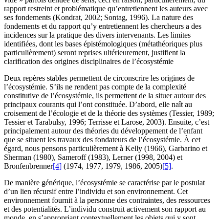
rapport restreint et problématique qu’entretiennent les auteurs avec
ses fondements (Kondrat, 2002; Sontag, 1996). La nature des
fondements et du rapport qu’y entretiennent les chercheurs a des
incidences sur la pratique des divers intervenants. Les limites
identifiées, dont les bases épistémologiques (métathéoriques plus
particulièrement) seront reprises ultérieurement, justifient la
clarification des origines disciplinaires de l’écosystémie
Deux repères stables permettent de circonscrire les origines de
l’écosystémie. S’ils ne rendent pas compte de la complexité
constitutive de l’écosystémie, ils permettent de la situer autour des
principaux courants qui l’ont constituée. D’abord, elle naît au
croisement de l’écologie et de la théorie des systèmes (Tessier, 1989;
Tessier et Tarabulsy, 1996; Terrisse et Larose, 2003). Ensuite, c’est
principalement autour des théories du développement de l’enfant
que se situent les travaux des fondateurs de l’écosystémie. À cet
égard, nous pensons particulièrement à Kelly (1966), Garbarino et
Sherman (1980), Sameroff (1983), Lerner (1998, 2004) et
Bronfenbrenner
[4]
(1974, 1977, 1979, 1986, 2005)
[5]
.
De manière générique, l’écosystémie se caractérise par le postulat
d’un lien récursif entre l’individu et son environnement. Cet
environnement fournit à la personne des contraintes, des ressources
et des potentialités. L’individu construit activement son rapport au
monde, en s’appropriant contextuellement les objets qui y sont