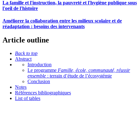
La famille et l'instruction, la pauvreté et l'hygiène publique sous
l'oeil de l'histoire
Améliorer la collaboration entre les milieux scolaire et de
réadaptation : besoins des intervenants
Article outline
Back to top
Abstract
Introduction
Le programme
Famille, école, communauté, réussir
ensemble
: terrain d’étude de l’écosystémie
Conclusion
Notes
Références bibliographiques
List of tables