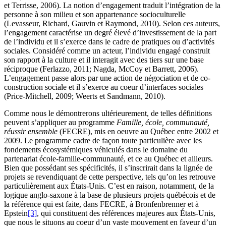
et Terrisse, 2006). La notion d’engagement traduit l’intégration de la
personne à son milieu et son appartenance socioculturelle
(Levasseur, Richard, Gauvin et Raymond, 2010). Selon ces auteurs,
l’engagement caractérise un degré élevé d’investissement de la part
de l’individu et il s’exerce dans le cadre de pratiques ou d’activités
sociales. Considéré comme un acteur, l’individu engagé construit
son rapport à la culture et il interagit avec des tiers sur une base
réciproque (Ferlazzo, 2011; Nagda, McCoy et Barrett, 2006).
L’engagement passe alors par une action de négociation et de co-
construction sociale et il s’exerce au coeur d’interfaces sociales
(Price-Mitchell, 2009; Weerts et Sandmann, 2010).
Comme nous le démontrerons ultérieurement, de telles définitions
peuvent s’appliquer au programme
Famille, école, communauté,
réussir ensemble
(FECRE), mis en oeuvre au Québec entre 2002 et
2009. Le programme cadre de façon toute particulière avec les
fondements écosystémiques véhiculés dans le domaine du
partenariat école-famille-communauté, et ce au Québec et ailleurs.
Bien que possédant ses spécificités, il s’inscrirait dans la lignée de
projets se revendiquant de cette perspective, tels qu’on les retrouve
particulièrement aux États-Unis. C’est en raison, notamment, de la
logique anglo-saxone à la base de plusieurs projets québécois et de
la référence qui est faite, dans FECRE, à Bronfenbrenner et à
Epstein
[3]
, qui constituent des références majeures aux États-Unis,
que nous le situons au coeur d’un vaste mouvement en faveur d’un