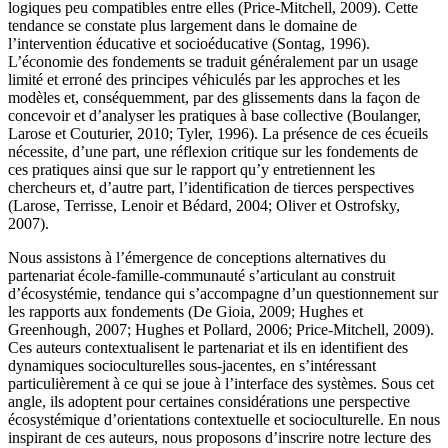
logiques peu compatibles entre elles (Price-Mitchell, 2009). Cette
tendance se constate plus largement dans le domaine de
l’intervention éducative et socioéducative (Sontag, 1996).
L’économie des fondements se traduit généralement par un usage
limité et erroné des principes véhiculés par les approches et les
modèles et, conséquemment, par des glissements dans la façon de
concevoir et d’analyser les pratiques à base collective (Boulanger,
Larose et Couturier, 2010; Tyler, 1996). La présence de ces écueils
nécessite, d’une part, une réflexion critique sur les fondements de
ces pratiques ainsi que sur le rapport qu’y entretiennent les
chercheurs et, d’autre part, l’identification de tierces perspectives
(Larose, Terrisse, Lenoir et Bédard, 2004; Oliver et Ostrofsky,
2007).
Nous assistons à l’émergence de conceptions alternatives du
partenariat école-famille-communauté s’articulant au construit
d’écosystémie, tendance qui s’accompagne d’un questionnement sur
les rapports aux fondements (De Gioia, 2009; Hughes et
Greenhough, 2007; Hughes et Pollard, 2006; Price-Mitchell, 2009).
Ces auteurs contextualisent le partenariat et ils en identifient des
dynamiques socioculturelles sous-jacentes, en s’intéressant
particulièrement à ce qui se joue à l’interface des systèmes. Sous cet
angle, ils adoptent pour certaines considérations une perspective
écosystémique d’orientations contextuelle et socioculturelle. En nous
inspirant de ces auteurs, nous proposons d’inscrire notre lecture des