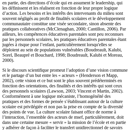
en partie, des directions d’école qui en assument le leadership, qui
les définissent et les réalisent en fonction de leur propre logique
d’action. Les besoins et les intérêts des intervenants du milieu sont
souvent négligés au profit de finalités scolaires et le développement
communautaire constitue une visée secondaire, sinon absente des
pratiques collaboratives (McClenaghan, 2000; Cantillon, 2006). Par
ailleurs, les compétences éducatives parentales sont peu reconnues
par les personnels scolaires, les pratiques éducatives parentales étant
jugées à risque pour l’enfant, particulièrement lorsqu'elles se
déploient au sein de populations vulnérables (Boudreault, Kalubi,
Sorel, Beaupré et Bouchard, 1998; Boudreault, Kalubi et Moreau,
2000).
Si le discours scientifique promeut l’adoption d’une vision commune
et le partage d’un but entre les « acteurs » (Henderson et Mapp,
2002), cette vision et ce but sont le plus souvent prédéterminés en
fonction des orientations, des finalités et des intérêts qui sont ceux
des personnels scolaires (Lawson, 2003; Vincent et Martin, 2002).
Conformément à une logique mécaniste, l’homogénéité des
pratiques et des formes de pensée s’établissant autour de la culture
scolaire est privilégiée et non pas la prise en compte de la diversité
des points de vue. La culture scolaire faisant office de norme à
l’interaction, l’ensemble des acteurs de msef, particulièrement, doit
dans une certaine mesure « servir » la mission de l’école et en partie
y adhérer de façon à faciliter le transfert unidirectionnel de savoirs