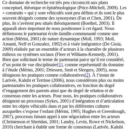
Ce domaine de recherche est très peu circonscrit aux plans
conceptuel, théorique et épistémologique (Price-Mitchell, 2009). Les
« construits » qui y sont véhiculés sont peu définis et ils sont le plus
souvent désignés comme des synonymes (Fan et Chen, 2001). De
plus, ils s’avèrent peu situés théoriquement (Boethel, 2003). Il
apparaît alors important de nous positionner à cet égard. Nous
définissons le partenariat école-famille-communauté comme une
action (Mérini, 2001) de nature dynamique (Moll, 1993; Moll,
Amanti, Neff et Gonzalez, 1992) et à visée intégratrice (De Gioia,
2009) réalisée par un ensemble d’acteurs à la charnière de plusieurs
milieux ou systèmes sociaux (Fleer et Williams-Kennedy, 2001).
Bien que sollicitant le terme de partenariat parce qu’il est considéré,
d’un point de vue disciplinaire
[1]
, comme représentatif du domaine
à l’étude (Mérini, 2001; Driessen, Smit et Sleegers, 2005), nous
désignons les pratiques comme collaboratives
[2]
. À l’instar de
Larivée, Kalubi et Terrisse (2006), nous considérons plus ou moins
partenariales les pratiques collaboratives, en fonction du degré
d’engagement des parents ainsi que du degré de relation et de
consensus entre les acteurs. Pour nous, les pratiques collaboratives
désignent un processus (Sykes, 2001) d’intégration et d’articulation
entre les objets véhiculés dans et par les différentes cultures
auxquelles s’expose l’enfant (Mérini, 1995; Hughes et Greenhough,
2007), processus faisant appel à une négociation entre les acteurs
(Christenson et Sheridan, 2001; Landry, Levin, Rowe et Nickelson,
2010) cherchant à établir une forme de consensus (Larivée, Kalubi