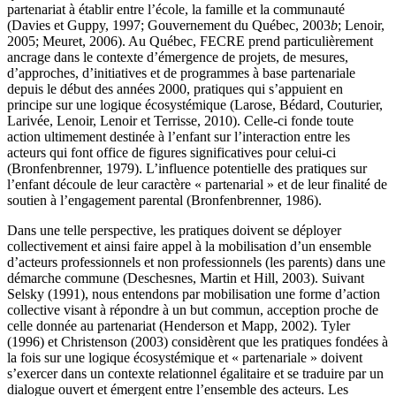
partenariat à établir entre l’école, la famille et la communauté
(Davies et Guppy, 1997; Gouvernement du Québec, 2003
b
; Lenoir,
2005; Meuret, 2006). Au Québec, FECRE prend particulièrement
ancrage dans le contexte d’émergence de projets, de mesures,
d’approches, d’initiatives et de programmes à base partenariale
depuis le début des années 2000, pratiques qui s’appuient en
principe sur une logique écosystémique (Larose, Bédard, Couturier,
Larivée, Lenoir, Lenoir et Terrisse, 2010). Celle-ci fonde toute
action ultimement destinée à l’enfant sur l’interaction entre les
acteurs qui font office de figures significatives pour celui-ci
(Bronfenbrenner, 1979). L’influence potentielle des pratiques sur
l’enfant découle de leur caractère « partenarial » et de leur finalité de
soutien à l’engagement parental (Bronfenbrenner, 1986).
Dans une telle perspective, les pratiques doivent se déployer
collectivement et ainsi faire appel à la mobilisation d’un ensemble
d’acteurs professionnels et non professionnels (les parents) dans une
démarche commune (Deschesnes, Martin et Hill, 2003). Suivant
Selsky (1991), nous entendons par mobilisation une forme d’action
collective visant à répondre à un but commun, acception proche de
celle donnée au partenariat (Henderson et Mapp, 2002). Tyler
(1996) et Christenson (2003) considèrent que les pratiques fondées à
la fois sur une logique écosystémique et « partenariale » doivent
s’exercer dans un contexte relationnel égalitaire et se traduire par un
dialogue ouvert et émergent entre l’ensemble des acteurs. Les