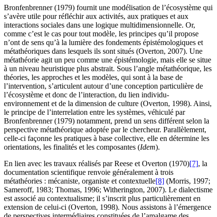
Bronfenbrenner (1979) fournit une modélisation de l’écosystème qui
s’avère utile pour réfléchir aux activités, aux pratiques et aux
interactions sociales dans une logique multidimensionnelle. Or,
comme c’est le cas pour tout modèle, les principes qu’il propose
n’ont de sens qu’à la lumière des fondements épistémologiques et
métathéoriques dans lesquels ils sont situés (Overton, 2007). Une
métathéorie agit un peu comme une épistémologie, mais elle se situe
à un niveau heuristique plus abstrait. Sous l’angle métathéorique, les
théories, les approches et les modèles, qui sont à la base de
l’intervention, s’articulent autour d’une conception particulière de
l’écosystème et donc de l’interaction, du lien individu-
environnement et de la dimension de culture (Overton, 1998). Ainsi,
le principe de l’interrelation entre les systèmes, véhiculé par
Bronfenbrenner (1979) notamment, prend un sens différent selon la
perspective métathéorique adoptée par le chercheur. Parallèlement,
celle-ci façonne les pratiques à base collective, elle en détermine les
orientations, les finalités et les composantes (
Idem
).
En lien avec les travaux réalisés par Reese et Overton (1970)
[7]
, la
documentation scientifique renvoie généralement à trois
métathéories : mécaniste, organiste et contextuelle
[8]
(Morris, 1997;
Sameroff, 1983; Thomas, 1996; Witherington, 2007). Le dialectisme
est associé au contextualisme; il s’inscrit plus particulièrement en
extension de celui-ci (Overton, 1998). Nous assistons à l’émergence
de perspectives intermédiaires constituées de l’amalgame des