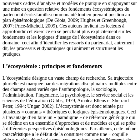
nouveaux cadres d’analyse et modèles de pratique en s’appuyant sur
une mise en question relative des fondements écosystémiques du
partenariat école-famille-communauté tout en prenant position au
plan épistémologique (De Gioia, 2009; Hughes et Greenhough,
2007; Price-Mitchell, 2009). Ces auteurs invitent les lecteurs à
approfondir cet exercice en se penchant plus explicitement sur les
fondements et les logiques d’usage de l’écosystémie dans ce
domaine, ceci afin d’identifier les ressorts du partenariat, autrement
dit, les processus et dynamiques qui animent et structurent les
pratiques.
L’écosystémie : principes et fondements
L’écosystémie désigne un vaste champ de recherche. Sa trajectoire
plurielle est marquée par des migrations disciplinaires multiples entre
des champs aussi variés que l’anthropologie, la sociologie,
l’administration, l’ingénierie, la psychologie, le service social et les
sciences de l’éducation (Gibbs, 1979; Amatea Ellens et Sherrard
Peter, 1994; Ungar, 2002). L’écosystémie est donc teintée par
plusieurs « courants » théoriques et logiques épistémologiques. Ceci
a l’avantage d’en faire un « paradigme » de référence générique qui
se décline en un ensemble d’approches et de modèles et qui se prête
à différentes perspectives épistémologiques. Par ailleurs, cette même
caractéristique a le défaut de la constituer comme une « coquille
vide » parfois dénuée de sens, ceci en raison, particulièrement, du