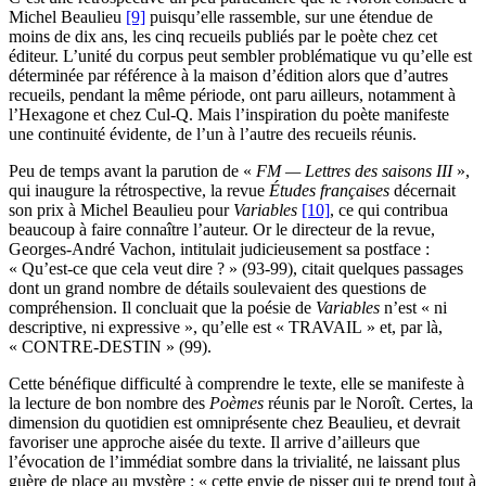
Michel Beaulieu
[9]
puisqu’elle rassemble, sur une étendue de
moins de dix ans, les cinq recueils publiés par le poète chez cet
éditeur. L’unité du corpus peut sembler problématique vu qu’elle est
déterminée par référence à la maison d’édition alors que d’autres
recueils, pendant la même période, ont paru ailleurs, notamment à
l’Hexagone et chez Cul-Q. Mais l’inspiration du poète manifeste
une continuité évidente, de l’un à l’autre des recueils réunis.
Peu de temps avant la parution de «
FM — Lettres des saisons III
»,
qui inaugure la rétrospective, la revue
Études françaises
décernait
son prix à Michel Beaulieu pour
Variables
[10]
, ce qui contribua
beaucoup à faire connaître l’auteur. Or le directeur de la revue,
Georges-André Vachon, intitulait judicieusement sa postface :
« Qu’est-ce que cela veut dire ? » (93-99), citait quelques passages
dont un grand nombre de détails soulevaient des questions de
compréhension. Il concluait que la poésie de
Variables
n’est « ni
descriptive, ni expressive », qu’elle est « TRAVAIL » et, par là,
« CONTRE-DESTIN » (99).
Cette bénéfique difficulté à comprendre le texte, elle se manifeste à
la lecture de bon nombre des
Poèmes
réunis par le Noroît. Certes, la
dimension du quotidien est omniprésente chez Beaulieu, et devrait
favoriser une approche aisée du texte. Il arrive d’ailleurs que
l’évocation de l’immédiat sombre dans la trivialité, ne laissant plus
guère de place au mystère : « cette envie de pisser qui te prend tout à