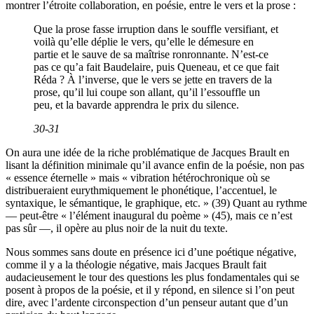
montrer l’étroite collaboration, en poésie, entre le vers et la prose :
Que la prose fasse irruption dans le souffle versifiant, et
voilà qu’elle déplie le vers, qu’elle le démesure en
partie et le sauve de sa maîtrise ronronnante. N’est-ce
pas ce qu’a fait Baudelaire, puis Queneau, et ce que fait
Réda ? À l’inverse, que le vers se jette en travers de la
prose, qu’il lui coupe son allant, qu’il l’essouffle un
peu, et la bavarde apprendra le prix du silence.
30-31
On aura une idée de la riche problématique de Jacques Brault en
lisant la définition minimale qu’il avance enfin de la poésie, non pas
« essence éternelle » mais « vibration hétérochronique où se
distribueraient eurythmiquement le phonétique, l’accentuel, le
syntaxique, le sémantique, le graphique, etc. » (39) Quant au rythme
— peut-être « l’élément inaugural du poème » (45), mais ce n’est
pas sûr —, il opère au plus noir de la nuit du texte.
Nous sommes sans doute en présence ici d’une poétique négative,
comme il y a la théologie négative, mais Jacques Brault fait
audacieusement le tour des questions les plus fondamentales qui se
posent à propos de la poésie, et il y répond, en silence si l’on peut
dire, avec l’ardente circonspection d’un penseur autant que d’un