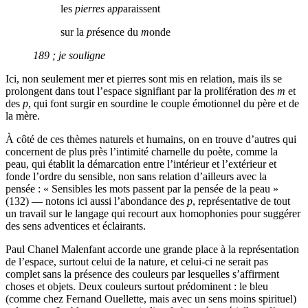
les
pierres
a
pp
araissent
sur la
p
résence du
m
onde
189 ; je souligne
Ici, non seulement mer et pierres sont mis en relation, mais ils se
prolongent dans tout l’espace signifiant par la prolifération des
m
et
des
p
, qui font surgir en sourdine le couple émotionnel du père et de
la mère.
À côté de ces thèmes naturels et humains, on en trouve d’autres qui
concernent de plus près l’intimité charnelle du poète, comme la
peau, qui établit la démarcation entre l’intérieur et l’extérieur et
fonde l’ordre du sensible, non sans relation d’ailleurs avec la
pensée : « Sensibles les mots passent par la pensée de la peau »
(132) — notons ici aussi l’abondance des
p
, représentative de tout
un travail sur le langage qui recourt aux homophonies pour suggérer
des sens adventices et éclairants.
Paul Chanel Malenfant accorde une grande place à la représentation
de l’espace, surtout celui de la nature, et celui-ci ne serait pas
complet sans la présence des couleurs par lesquelles s’affirment
choses et objets. Deux couleurs surtout prédominent : le bleu
(comme chez Fernand Ouellette, mais avec un sens moins spirituel)