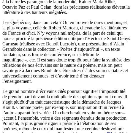
à la barre les parangons de la modernité, Rainer Maria Rilke,
Octavio Paz et Paul Celan, dont les précieuses réalisations élèvent la
littérature à des hauteurs inégalées.
Les Québécois, dans tout cela ? On en trouve de rares mentions, et
la plus voyante, celle de Robert Marteau, chevauche les littératures
de France et d’ici. N’y voyons nul mépris, de la part de celui qui
nous a procuré la précieuse édition critique d’Hector de Saint-Denys
Garneau (réalisée avec Benoît Lacroix), une présentation d’Alain
Grandbois dans la collection « Poètes d’aujourd’hui », un texte
fondateur, sous forme de conférence, sur « Miron le
magnifique », etc. Il est sans doute trop tôt pour faire la synthèse des
réflexions de nos écrivains sur la nature du poème, mais on peut
savoir gré à Jacques Brault de s’être adressé à des sources fiables et
universellement connues, et d’avoir tenté d’en dégager
l’enseignement.
Le grand nombre d’écrivains cités pourrait signifier l’impossibilité
de prendre parti devant la multiplicité des opinions qui ont cours. Il
s’agit plutôt d’un trait caractéristique de la démarche de Jacques
Brault. Comme poète, par exemple, son inspiration d’un recueil à
l’autre apparaît fort variée. On chercherait en vain un thème sous-
jacent à l’ensemble, voire à des segments étendus de sa production.
Pourtant, la plus grande rigueur préside à l’élaboration de ses
poèmes, même de ceux qui manifestent une certaine désinvolture