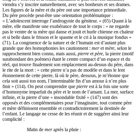
viendra s’y inscrire naturellement, avec ses bonheurs et ses drames.
Les figures de la mère et du père ont une importance primordiale.
Du père procède peut-être une orientation problématique :
« L’adolescent interroge l’androgynie du géniteur. » (65) Quant à la
mère, elle manifeste une exubérance de tout le corps : « ne regarde
pas le ventre de ta mère qui danse et jouit et hurle chienne en chaleur
et si belle dans le frisson et le spasme et le cri à la musique fondus »
(71). La congruence de la nature et de l’humain est d’autant plus
grande que des homophonies les cautionnent :
mer
et
mère
, selon le
rapprochement bien connu, mais aussi,
pierre
et
père
, la pierre (motif
surabondant des poèmes) étant le centre compact d’un espace et du
réel, qui trouve finalement son emplacement au-dessus du père, dans
le rite de la mort : « cette pierre n’a pas de modèle et dans le lent
étonnement de cette pierre, là où le père, dessous, je m’étonne que
cela soit aussi ton nom, l’interminable fin d’un amour à n’en plus
finir » (114). On peut comprendre que
pierre
est à la fois une sorte
d’homonyme imparfait du père et le nom de l’amant. La mer, surface
infinie, et la pierre d’une « insondable fixité » (147) sont des
opposés et des complémentaires pour l’imaginaire, tout comme père
et mère définissent ensemble et contradictoirement la destinée de
l’enfant. Le langage ne cesse de les réunir et de suggérer ainsi leur
complicité :
M
atin de
mer
a
p
rès la
p
luie :