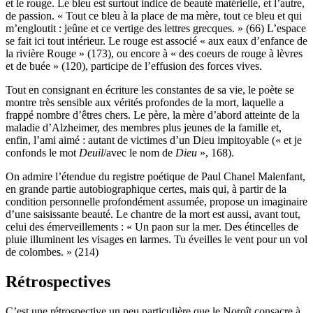
et le rouge. Le bleu est surtout indice de beauté matérielle, et l’autre,
de passion. « Tout ce bleu à la place de ma mère, tout ce bleu et qui
m’engloutit : jeûne et ce vertige des lettres grecques. » (66) L’espace
se fait ici tout intérieur. Le rouge est associé « aux eaux d’enfance de
la rivière Rouge » (173), ou encore à « des coeurs de rouge à lèvres
et de buée » (120), participe de l’effusion des forces vives.
Tout en consignant en écriture les constantes de sa vie, le poète se
montre très sensible aux vérités profondes de la mort, laquelle a
frappé nombre d’êtres chers. Le père, la mère d’abord atteinte de la
maladie d’Alzheimer, des membres plus jeunes de la famille et,
enfin, l’ami aimé : autant de victimes d’un Dieu impitoyable (« et je
confonds le mot
Deuil
/avec le nom de
Dieu
», 168).
On admire l’étendue du registre poétique de Paul Chanel Malenfant,
en grande partie autobiographique certes, mais qui, à partir de la
condition personnelle profondément assumée, propose un imaginaire
d’une saisissante beauté. Le chantre de la mort est aussi, avant tout,
celui des émerveillements : « Un paon sur la mer. Des étincelles de
pluie illuminent les visages en larmes. Tu éveilles le vent pour un vol
de colombes. » (214)
Rétrospectives
C’est une rétrospective un peu particulière que le Noroît consacre à