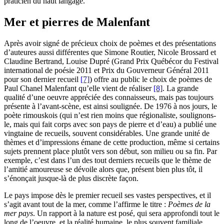
praticien du haut langage.
Mer et pierres de Malenfant
Après avoir signé de précieux choix de poèmes et des présentations
d’auteures aussi différentes que Simone Routier, Nicole Brossard et
Claudine Bertrand, Louise Dupré (Grand Prix Québécor du Festival
international de poésie 2011 et Prix du Gouverneur Général 2011
pour son dernier recueil
[7]
) offre au public le choix de poèmes de
Paul Chanel Malenfant qu’elle vient de réaliser
[8]
. La grande
qualité d’une oeuvre appréciée des connaisseurs, mais pas toujours
présente à l’avant-scène, est ainsi soulignée. De 1976 à nos jours, le
poète rimouskois (qui n’est rien moins que régionaliste, soulignons-
le, mais qui fait corps avec son pays de pierre et d’eau) a publié une
vingtaine de recueils, souvent considérables. Une grande unité de
thèmes et d’impressions émane de cette production, même si certains
sujets prennent place plutôt vers son début, son milieu ou sa fin. Par
exemple, c’est dans l’un des tout derniers recueils que le thème de
l’amitié amoureuse se dévoile alors que, présent bien plus tôt, il
s’énonçait jusque-là de plus discrète façon.
Le pays impose dès le premier recueil ses vastes perspectives, et il
s’agit avant tout de la mer, comme l’affirme le titre :
Poèmes de la
mer pays
. Un rapport à la nature est posé, qui sera approfondi tout le
long de l’oeuvre, et la réalité humaine, le plus souvent familiale,