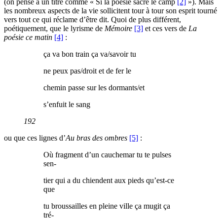
(on pense à un titre comme « Si la poésie sacre le camp
[2]
»). Mais
les nombreux aspects de la vie sollicitent tour à tour son esprit tourné
vers tout ce qui réclame d’être dit. Quoi de plus différent,
poétiquement, que le lyrisme de
Mémoire
[3]
et ces vers de
La
poésie ce matin
[4]
:
ça va bon train ça va/savoir tu
ne peux pas/droit et de fer le
chemin passe sur les dormants/et
s’enfuit le sang
192
ou que ces lignes d’
Au bras des ombres
[5]
:
Où fragment d’un cauchemar tu te pulses
sen-
tier qui a du chiendent aux pieds qu’est-ce
que
tu broussailles en pleine ville ça mugit ça
tré-