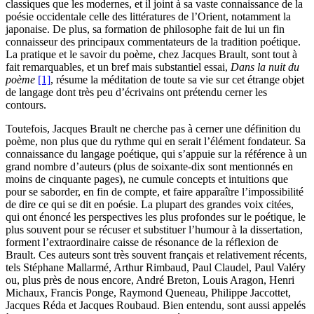
classiques que les modernes, et il joint à sa vaste connaissance de la
poésie occidentale celle des littératures de l’Orient, notamment la
japonaise. De plus, sa formation de philosophe fait de lui un fin
connaisseur des principaux commentateurs de la tradition poétique.
La pratique et le savoir du poème, chez Jacques Brault, sont tout à
fait remarquables, et un bref mais substantiel essai,
Dans la nuit du
poème
[1]
, résume la méditation de toute sa vie sur cet étrange objet
de langage dont très peu d’écrivains ont prétendu cerner les
contours.
Toutefois, Jacques Brault ne cherche pas à cerner une définition du
poème, non plus que du rythme qui en serait l’élément fondateur. Sa
connaissance du langage poétique, qui s’appuie sur la référence à un
grand nombre d’auteurs (plus de soixante-dix sont mentionnés en
moins de cinquante pages), ne cumule concepts et intuitions que
pour se saborder, en fin de compte, et faire apparaître l’impossibilité
de dire ce qui se dit en poésie. La plupart des grandes voix citées,
qui ont énoncé les perspectives les plus profondes sur le poétique, le
plus souvent pour se récuser et substituer l’humour à la dissertation,
forment l’extraordinaire caisse de résonance de la réflexion de
Brault. Ces auteurs sont très souvent français et relativement récents,
tels Stéphane Mallarmé, Arthur Rimbaud, Paul Claudel, Paul Valéry
ou, plus près de nous encore, André Breton, Louis Aragon, Henri
Michaux, Francis Ponge, Raymond Queneau, Philippe Jaccottet,
Jacques Réda et Jacques Roubaud. Bien entendu, sont aussi appelés