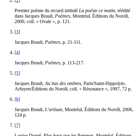
[2]
Premier poème du recueil intitulé
La poésie ce matin
, réédité
dans Jacques Brault,
Poèmes
, Montréal, Éditions du Noroît,
2000, coll. « Ovale », p. 121.
[3]
Jacques Brault,
Poèmes
, p. 21-111.
[4]
Jacques Brault,
Poèmes
, p. 113-217.
[5]
Jacques Brault,
Au bas des ombres
, Paris/Saint-Hippolyte,
Arfuyen/Éditions du Noroît, coll. « Résonance », 1997, 72 p.
[6]
Jacques Brault,
L’artisan
, Montréal, Éditions du Noroît, 2006,
124 p.
[7]
Louise Dupré,
Plus haut que les flammes
, Montréal, Éditions