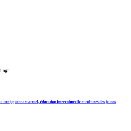
tingh
 conjuguent art actuel, éducation interculturelle et cultures des jeunes