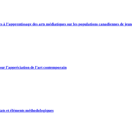
s à l’apprentissage des arts médiatiques sur les populations canadiennes de jeu
pour l’appréciation de l’art contemporain
ltats et éléments méthodologiques