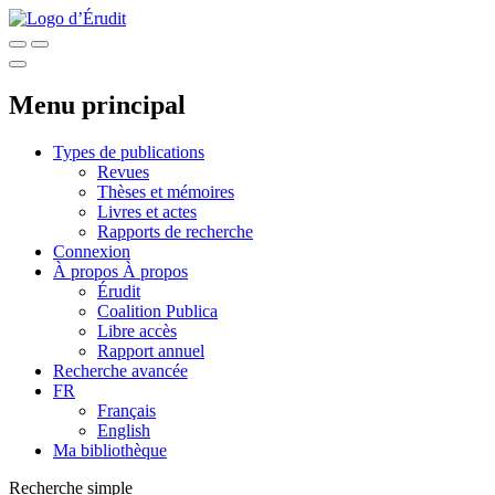
Menu principal
Types de publications
Revues
Thèses et mémoires
Livres et actes
Rapports de recherche
Connexion
À propos
À propos
Érudit
Coalition Publica
Libre accès
Rapport annuel
Recherche avancée
FR
Français
English
Ma bibliothèque
Recherche simple