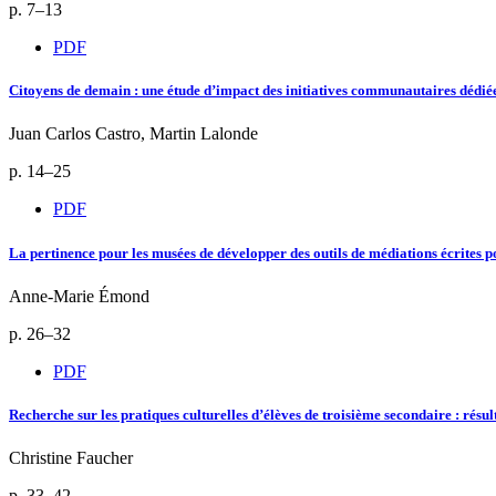
p. 7–13
PDF
Citoyens de demain : une étude d’impact des initiatives communautaires dédiée
Juan Carlos Castro, Martin Lalonde
p. 14–25
PDF
La pertinence pour les musées de développer des outils de médiations écrites 
Anne-Marie Émond
p. 26–32
PDF
Recherche sur les pratiques culturelles d’élèves de troisième secondaire : résu
Christine Faucher
p. 33–42