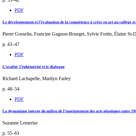
PDF
Le développement et l’évaluation de la compétence à créer en art au collège et 
Pierre Gosselin, Francine Gagnon-Bourget, Sylvie Fortin, Élaine St-
p. 43–47
PDF
L’oralité, l’éphémérité et le dialogue
Richard Lachapelle, Marilyn Farley
p. 48–54
PDF
La dynamique interne du milieu de l’enseignement des arts plastiques entre 19
Suzanne Lemerise
p. 55–61