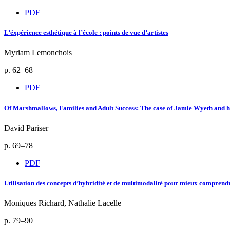
PDF
L’éxpérience esthétique à l’école : points de vue d’artistes
Myriam Lemonchois
p. 62–68
PDF
Of Marshmallows, Families and Adult Success: The case of Jamie Wyeth and h
David Pariser
p. 69–78
PDF
Utilisation des concepts d’hybridité et de multimodalité pour mieux comprendr
Moniques Richard, Nathalie Lacelle
p. 79–90