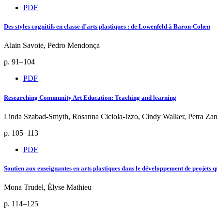
PDF
Des styles cognitifs en classe d’arts plastiques : de Lowenfeld à Baron-Cohen
Alain Savoie, Pedro Mendonça
p. 91–104
PDF
Researching Community Art Education: Teaching and learning
Linda Szabad-Smyth, Rosanna Ciciola-Izzo, Cindy Walker, Petra Zan
p. 105–113
PDF
Soutien aux enseignantes en arts plastiques dans le développement de projets qui
Mona Trudel, Élyse Mathieu
p. 114–125