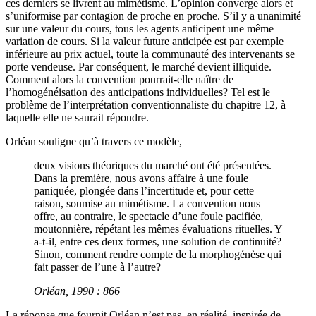
ces derniers se livrent au mimétisme. L’opinion converge alors et
s’uniformise par contagion de proche en proche. S’il y a unanimité
sur une valeur du cours, tous les agents anticipent une même
variation de cours. Si la valeur future anticipée est par exemple
inférieure au prix actuel, toute la communauté des intervenants se
porte vendeuse. Par conséquent, le marché devient illiquide.
Comment alors la convention pourrait-elle naître de
l’homogénéisation des anticipations individuelles? Tel est le
problème de l’interprétation conventionnaliste du chapitre 12, à
laquelle elle ne saurait répondre.
Orléan souligne qu’à travers ce modèle,
deux visions théoriques du marché ont été présentées.
Dans la première, nous avons affaire à une foule
paniquée, plongée dans l’incertitude et, pour cette
raison, soumise au mimétisme. La convention nous
offre, au contraire, le spectacle d’une foule pacifiée,
moutonnière, répétant les mêmes évaluations rituelles. Y
a-t-il, entre ces deux formes, une solution de continuité?
Sinon, comment rendre compte de la morphogénèse qui
fait passer de l’une à l’autre?
Orléan, 1990 : 866
La réponse que fournit Orléan n’est pas, en réalité, inspirée de