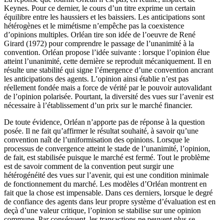
Keynes. Pour ce dernier, le cours d’un titre exprime un certain
équilibre entre les haussiers et les baissiers. Les anticipations sont
hétérogènes et le mimétisme n’empêche pas la coexistence
d’opinions multiples. Orléan tire son idée de l’oeuvre de René
Girard (1972) pour comprendre le passage de l’unanimité à la
convention. Orléan propose l’idée suivante : lorsque l’opinion élue
atteint l’unanimité, cette dernière se reproduit mécaniquement. Il en
résulte une stabilité qui signe l’émergence d’une convention ancrant
les anticipations des agents. L’opinion ainsi établie n’est pas
réellement fondée mais a force de vérité par le pouvoir autovalidant
de l’opinion polarisée. Pourtant, la diversité des vues sur l’avenir est
nécessaire à l’établissement d’un prix sur le marché financier.
De toute évidence, Orléan n’apporte pas de réponse à la question
posée. Il ne fait qu’affirmer le résultat souhaité, à savoir qu’une
convention naît de l’uniformisation des opinions. Lorsque le
processus de convergence atteint le stade de l’unanimité, l’opinion,
de fait, est stabilisée puisque le marché est fermé. Tout le problème
est de savoir comment de la convention peut surgir une
hétérogénéité des vues sur l’avenir, qui est une condition minimale
de fonctionnement du marché. Les modèles d’Orléan montrent en
fait que la chose est impensable. Dans ces derniers, lorsque le degré
de confiance des agents dans leur propre système d’évaluation est en
deçà d’une valeur critique, l’opinion se stabilise sur une opinion
commune. Par conséquent, les transactions ne peuvent plus se