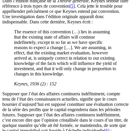
Dans l’édition française de la
Théorie générale
, Keynes semble faire
référence à trois types de convention
[5]
. Cela jette le trouble pour
appréhender précisément ce que Keynes entend par convention.
Une investigation dans l’édition originale apparaît donc
indispensable. Dans cette dernière, Keynes écrit :
The essence of this convention (…) lies in assuming
that the existing state of affairs will continue
indefinetely, except in so far as we have specific
reasons to expect a change […]. We are assuming, in
effect, that the existing market evaluation, however
arrived at, is uniquely correct in relation to our existing
knowledge of the facts which will influence the yield of
investment, and that it will only change in proportion to
changes in this knowledge.
Keynes, 1936 (2) : 152
Supposer que l’état des affaires continuera indéfiniment, compte
tenu de l’état des connaissances actuelles, signifie que le cours
boursier d’aujourd’hui est supposé constituer une évaluation correcte
de la série des profits que le capital engendrera dans les périodes
futures. Supposer que l’état des affaires continuera indéfiniment,
c’est encore dire que l’opinion cristallisée dans le cours d’un titre, de
quelque manière qu’elle ait été formée, se maintiendra, de sorte que
le capital immobilisé soit liquide à l’échelle individuelle
[6]
: