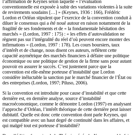
l’affirmation de Keynes selon laquelle « l’évaluation
conventionnelle est exposée à subir des variations violentes à la suite
de revirements soudains […] » (Keynes, 1936 : 166), Frédéric
Lordon et Orléan stipulent que l’exercice de la convention conduit à
diluer le consensus qui a été noué autour en raison notamment de la
fragilité de ses fondements et de « la fondamentale hésitation des
marchés » (Lordon, 1997 : 175) : « les effets d’autovalidation ne
règnent pas sur l’intégralité du réel d’où peuvent encore monter des
infirmations » (Lordon, 1997 : 178). Les cours boursiers, taux
d’intérêt et de change, nous disent ces auteurs, reflètent cette
capacité asymétrique des marchés financiers à défaire une politique
économique ou une politique de gestion de la firme sans pour autant
pouvoir en assurer le succès. C’est justement parce que la
convention est elle-même porteuse d’instabilité que Lordon
considère inéluctable la sanction par le marché financier de l’État ou
des entreprises (Lordon, 1997; Piluso, 2006).
Si la convention est introduite pour cause d’instabilité et que cette
dernière est, en dernière analyse, source d’instabilité
macroéconomique, comme le démontre Lordon (1997) en analysant
l’approche d’Orléan, l’intérêt théorique de cette dernière peut laisser
dubitatif. Quelle est donc cette convention dont parle Keynes, qui
est compatible avec un haut degré de continuité dans les affaires, et
qui malgré tout est porteuse d’instabilité?