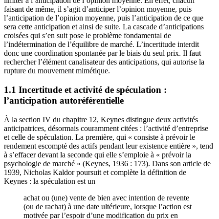
limiter à l’anticipation de l’opinion moyenne. En effet, chacun
faisant de même, il s’agit d’anticiper l’opinion moyenne, puis
l’anticipation de l’opinion moyenne, puis l’anticipation de ce que
sera cette anticipation et ainsi de suite. La cascade d’anticipations
croisées qui s’en suit pose le problème fondamental de
l’indétermination de l’équilibre de marché. L’incertitude interdit
donc une coordination spontanée par le biais du seul prix. Il faut
rechercher l’élément canalisateur des anticipations, qui autorise la
rupture du mouvement mimétique.
1.1 Incertitude et activité de spéculation :
l’anticipation autoréférentielle
À la section IV du chapitre 12, Keynes distingue deux activités
anticipatrices, désormais couramment citées : l’activité d’entreprise
et celle de spéculation. La première, qui « consiste à prévoir le
rendement escompté des actifs pendant leur existence entière », tend
à s’effacer devant la seconde qui elle s’emploie à « prévoir la
psychologie de marché » (Keynes, 1936 : 173). Dans son article de
1939, Nicholas Kaldor poursuit et complète la définition de
Keynes : la spéculation est un
achat ou (une) vente de bien avec intention de revente
(ou de rachat) à une date ultérieure, lorsque l’action est
motivée par l’espoir d’une modification du prix en