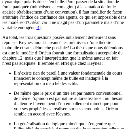
dynamique polarisatrice s’emballe. Pour passer de la situation de
foule paniquée (mimétisme et contagion) à la situation de foule
apaisée (établissement d’une convention), il faut modifier de façon
arbitraire l’indice de confiance des agents, ce qui est impossible dans
les modèles d’Orléan car il ne s’agit pas d’un paramètre mais d’une
variable endogène
[3]
.
Au total, les trois questions posées initialement demeurent sans
réponse. Keynes aurait-il avancé les prémisses d’une théorie
inaboutie et sans débouché possible? La thèse que nous défendons
est que le modèle d’Orléan fournit une formalisation acceptable du
chapitre 12, mais que l’interprétation que le même auteur en fait
n’est pas adéquate. Il semble en effet que chez Keynes :
Il n’existe rien de pareil à une valeur fondamentale du cours
financier; le concept même de bulle est inadapté à la
représentation du marché des actifs.
De même que le prix d’un titre est par nature conventionnel,
de même l’opinion est par nature autoréalisatrice : nul besoin
d’attendre l’avènement d’un emballement mimétique pour
voir ses prophéties se réaliser; sur ces deux points, Orléan
semble en accord avec Keynes.
La généralisation de logique mimétique n’engendre que
l’illiquidité du marché. Autrement dit, la convention telle que