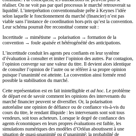
réaliser. On ne voit pas par quel processus le marché retrouverait sa
liquidité. L’interprétation conventionnaliste prête à Keynes l’idée
selon laquelle le fonctionnement du marché (financier) n’est pas
viable sans l’instance de coordination hors-prix qu’est la convention.
Leur schéma pourrait être reconstitué comme suit :
Incertitude → mimétisme → polarisation → formation de la
convention → foule apaisée et hétérogénéité des anticipations.
L’incertitude conduit les agents peu confiants en leur système
d’évaluation à consulter et imiter l’opinion des autres. Par contagion,
l’opinion converge sur une valeur du titre. Il devient alors identique
de consulter l’opinion de l’autre ou se référer à sa propre opinion
puisque l’unanimité est atteinte. La convention ainsi formée rend
possible la stabilisation du marché.
Cette représentation est en fait inintelligible et
ad hoc
. Le problème
de départ est de savoir comment les opinions des intervenants du
marché financier peuvent se diversifier. Or, la polarisation
autoréalise une opinion de défiance ou de confiance vis-à-vis du
cours du titre, le rendant illiquide : les intervenants sont soit tous
vendeurs, soit tous acheteurs. Lorsque le degré de confiance des
agents économiques en leurs propres évaluations est faible, les
simulations numériques des modèles d’Orléan aboutissent à une
situation de quasi-unanimité ou d’unanimité; la probabilité de