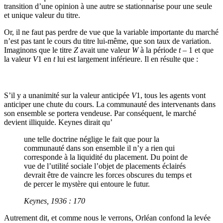
transition d’une opinion à une autre se stationnarise pour une seule
et unique valeur du titre.
Or, il ne faut pas perdre de vue que la variable importante du marché
n’est pas tant le cours du titre lui-même, que son taux de variation.
Imaginons que le titre
Z
avait une valeur
W
à la période
t
– 1 et que
la valeur
V
1 en
t
lui est largement inférieure. Il en résulte que :
S’il y a unanimité sur la valeur anticipée
V
1, tous les agents vont
anticiper une chute du cours. La communauté des intervenants dans
son ensemble se portera vendeuse. Par conséquent, le marché
devient illiquide. Keynes dirait qu’
une telle doctrine néglige le fait que pour la
communauté dans son ensemble il n’y a rien qui
corresponde à la liquidité du placement. Du point de
vue de l’utilité sociale l’objet de placements éclairés
devrait être de vaincre les forces obscures du temps et
de percer le mystère qui entoure le futur.
Keynes, 1936 : 170
Autrement dit, et comme nous le verrons, Orléan confond la levée