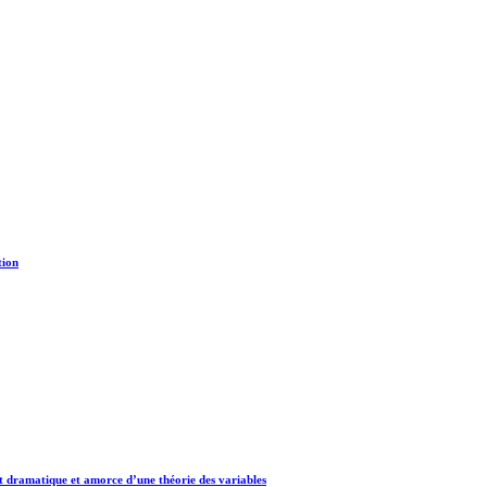
tion
t dramatique et amorce d’une théorie des variables