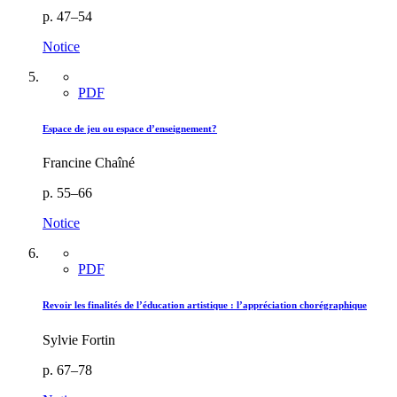
p. 47–54
Notice
PDF
Espace de jeu ou espace d’enseignement?
Francine Chaîné
p. 55–66
Notice
PDF
Revoir les finalités de l’éducation artistique : l’appréciation chorégraphique
Sylvie Fortin
p. 67–78