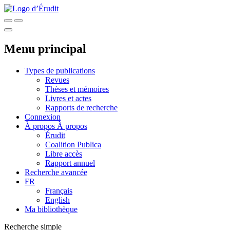
Menu principal
Types de publications
Revues
Thèses et mémoires
Livres et actes
Rapports de recherche
Connexion
À propos
À propos
Érudit
Coalition Publica
Libre accès
Rapport annuel
Recherche avancée
FR
Français
English
Ma bibliothèque
Recherche simple