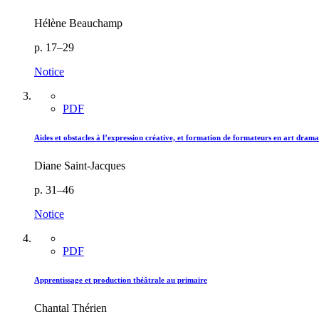
Hélène Beauchamp
p. 17–29
Notice
PDF
Aides et obstacles à l’expression créative, et formation de formateurs en art drama
Diane Saint-Jacques
p. 31–46
Notice
PDF
Apprentissage et production théâtrale au primaire
Chantal Thérien