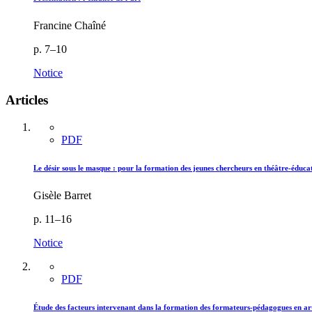
Francine Chaîné
p. 7–10
Notice
Articles
PDF
Le désir sous le masque : pour la formation des jeunes chercheurs en théâtre-éduca
Gisèle Barret
p. 11–16
Notice
PDF
Étude des facteurs intervenant dans la formation des formateurs-pédagogues en ar