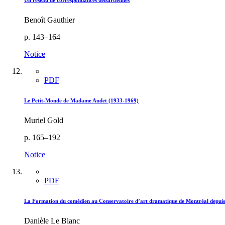
Un réseau de correspondances delsartiennes
Benoît Gauthier
p. 143–164
Notice
PDF
Le Petit-Monde de Madame Audet (1933-1969)
Muriel Gold
p. 165–192
Notice
PDF
La Formation du comédien au Conservatoire d’art dramatique de Montréal depuis s
Danièle Le Blanc