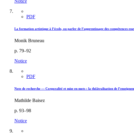
Notice
PDF
La formation artistique à l’école, ou parler de l’apprentissage des compétences esse
Monik Bruneau
p. 79–92
Notice
PDF
Note de recherche — Corporalité et mise en mots : la théâtralisation de l’enseigne
Mathilde Baisez
p. 93–98
Notice