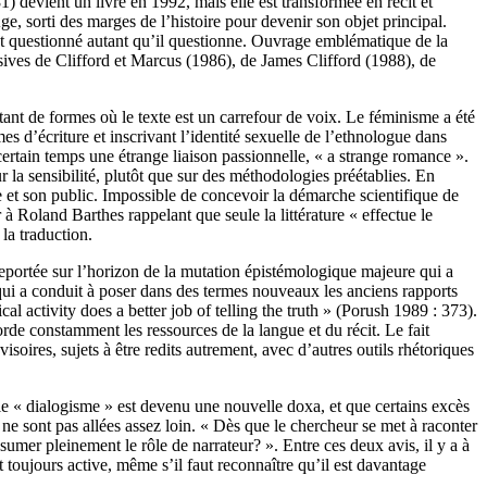
 devient un livre en 1992, mais elle est transformée en récit et
 sorti des marges de l’histoire pour devenir son objet principal.
est questionné autant qu’il questionne. Ouvrage emblématique de la
cisives de Clifford et Marcus (1986), de James Clifford (1988), de
utant de formes où le texte est un carrefour de voix. Le féminisme a été
 d’écriture et inscrivant l’identité sexuelle de l’ethnologue dans
 certain temps une étrange liaison passionnelle, « a strange romance ».
 sensibilité, plutôt que sur des méthodologies préétablies. En
et son public. Impossible de concevoir la démarche scientifique de
 à Roland Barthes rappelant que seule la littérature « effectue le
 la traduction.
reportée sur l’horizon de la mutation épistémologique majeure qui a
 qui a conduit à poser dans des termes nouveaux les anciens rapports
l activity does a better job of telling the truth » (Porush 1989 : 373).
orde constamment les ressources de la langue et du récit. Le fait
soires, sujets à être redits autrement, avec d’autres outils rhétoriques
le « dialogisme » est devenu une nouvelle doxa, et que certains excès
 ne sont pas allées assez loin. « Dès que le chercheur se met à raconter
sumer pleinement le rôle de narrateur? ». Entre ces deux avis, il y a à
t toujours active, même s’il faut reconnaître qu’il est davantage