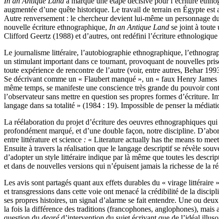
In an Antique Land
a marqué une étape décisive pour l’écriture ethnog
augmentée d’une quête historique. Le travail de terrain en Égypte est
Autre renversement : le chercheur devient lui-même un personnage du ré
nouvelle écriture ethnographique,
In an Antique Land
se joint à toute
Clifford Geertz (1988) et d’autres, ont redéfini l’écriture ethnologiqu
Le journalisme littéraire, l’autobiographie ethnographique, l’ethnograph
un stimulant important dans ce tournant, provoquant de nouvelles prise
toute expérience de rencontre de l’autre (voir, entre autres, Behar 1993
Se décrivant comme un « Flaubert manqué », un « faux Henry James » 
même temps, se manifeste une conscience très grande du pouvoir contr
l’observateur sans mettre en question ses propres formes d’écriture. Imp
langage dans sa totalité » (1984 : 19). Impossible de penser la médiation
La réélaboration du projet d’écriture des oeuvres ethnographiques qui
profondément marqué, et d’une double façon, notre discipline. D’abord 
entre littérature et science
:
« Literature actually has the means to meet
Ensuite à travers la réalisation que le langage descriptif se révèle sou
d’adopter un style littéraire indique par là même que toutes les descrip
et dans de nouvelles versions qui n’épuisent jamais la richesse de la réa
Les avis sont partagés quant aux effets durables du « virage littérai
et transgressions dans cette voie ont menacé la crédibilité de la disci
ses propres histoires, un signal d’alarme se fait entendre. Une ou deux 
la fois la différence des traditions (francophones, anglophones), mais a
question du
degré
d’intervention du sujet écrivant que de l’idéal illuso