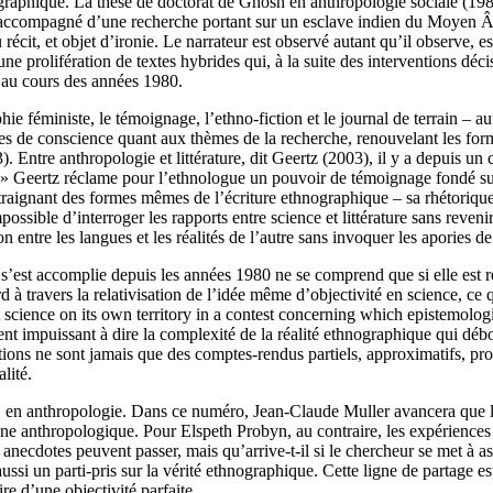
raphique. La thèse de doctorat de Ghosh en anthropologie sociale (1981)
 accompagné d’une recherche portant sur un esclave indien du Moyen Âge,
cit, et objet d’ironie. Le narrateur est observé autant qu’il observe, 
 une prolifération de textes hybrides qui, à la suite des interventions dé
e au cours des années 1980.
ie féministe, le témoignage, l’ethno-fiction et le journal de terrain – a
s de conscience quant aux thèmes de la recherche, renouvelant les formes
). Entre anthropologie et littérature, dit Geertz (2003), il y a depuis un
Geertz réclame pour l’ethnologue un pouvoir de témoignage fondé sur la
aignant des formes mêmes de l’écriture ethnographique – sa rhétorique 
ossible d’interroger les rapports entre science et littérature sans revenir
 entre les langues et les réalités de l’autre sans invoquer les apories de
 s’est accomplie depuis les années 1980 ne se comprend que si elle est 
à travers la relativisation de l’idée même d’objectivité en science, ce
 science on its own territory in a contest concerning which epistemologica
vent impuissant à dire la complexité de la réalité ethnographique qui déb
tions ne sont jamais que des comptes-rendus partiels, approximatifs, provi
lité.
re » en anthropologie. Dans ce numéro, Jean-Claude Muller avancera que 
pline anthropologique. Pour Elspeth Probyn, au contraire, les expériences
anecdotes peuvent passer, mais qu’arrive-t-il si le chercheur se met à as
ussi un parti-pris sur la vérité ethnographique. Cette ligne de partage es
ire d’une objectivité parfaite.