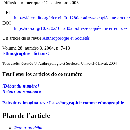
Diffusion numérique : 12 septembre 2005
URI
https://id.erudit.org/iderudit/011280ar
adresse copiée
une erreur 
DOI
https://doi.org/10.7202/011280ar
adresse copiée
une erreur s'est
Un article de la revue
Anthropologie et Sociétés
Volume 28, numéro 3, 2004
, p. 7–13
Ethnographie - fictions?
Tous droits réservés © Anthropologie et Sociétés, Université Laval, 2004
Feuilleter les articles de ce numéro
[Début du numéro]
Retour au sommaire
Palestines imaginaires : La scénographie comme ethnographie
Plan de l’article
Retour au début