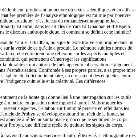
 dédoublent, produisant un oeuvre où textes scientifiques et créatifs se
la matière première de l’analyse ethnologique est fournie par l’oeuvre
pratique artistique : c’est le cas du romancier-ethnographe Jack
nald). Et enfin, dans les articles de Yara El-Ghadban et d’Elspeth
ans le discours anthropologique, et comment se définit cette intimité?
essai de Yara El-Ghadban, puisque le texte trouve son origine dans un
ge sur la vérité de ce qu’elle a produit. Le mémoire suit les normes de
e-à-faux, elle entreprend une réflexion sur les aspects multiples et
ontinuité, qui permettent d’interroger les significations
r la pluralité et qui autorise le mélange entre observation et jugement.
ans l’esthétisisation. Confrontée à ses propres paroles, à sa propre mise
a sphère de la fiction identitaire, au croisement des étiquettes, entre
 l’indigence culturelle et la créativité. Ces différences
ntiment de la honte qui donne lieu à une interrogation sur les outils
ge à remettre en question notre rapport à autrui. Mais traquer les
restent suspectes. Le tabou sur l’intimité persiste en effet dans les
L’article de Probyn se développe autour d’un récit de la honte, sa
est amenée à réfléchir sur la place qu’occupe le sentiment-le corps-
r Probyn, une difficulté réelle de traduire les signes du corps.
e à travers d’audacieux exercices d’auto-réflexivité. L’ethnographie des