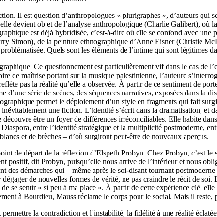
tion. Il est question d’anthropologues « plurigraphes », d’auteurs qui se
d elle devient objet de l’analyse anthropologique (Charlie Galibert), où 
ographique est déjà hybridisée, c’est-à-dire où elle se confond avec une 
ry Simon), de la peinture ethnographique d’Anne Eisner (Christie McDo
t problématisée. Quels sont les éléments de l’intime qui sont légitimes d
ographique. Ce questionnement est particulièrement vif dans le cas de l’
ire de maîtrise portant sur la musique palestinienne, l’auteure s’interro
reflète pas la réalité qu’elle a observée. À partir de ce sentiment de port
rme d’une série de scènes, des séquences narratives, exposées dans la disc
énographique permet le déploiement d’un style en fragments qui fait surgi
inévitablement une fiction. L’identité s’écrit dans la dramatisation, et d
 découvre être un foyer de différences irréconciliables. Elle habite dans l
aspora, entre l’identité stratégique et la multiplicité postmoderne, entre
e blancs et de brèches – d’où surgiront peut-être de nouveaux aperçus.
int de départ de la réflexion d’Elspeth Probyn. Chez Probyn, c’est le se
 positif, dit Probyn, puisqu’elle nous arrive de l’intérieur et nous obli
sont des démarches qui – même après le soi-disant tournant postmoderne – 
 dégager de nouvelles formes de vérité, ne pas craindre le récit de soi. 
 se sentir « si peu à ma place ». À partir de cette expérience clé, elle 
nt à Bourdieu, Mauss réclame le corps pour le social. Mais il reste, pou
ettre la contradiction et l’instabilité, la fidélité à une réalité éclaté