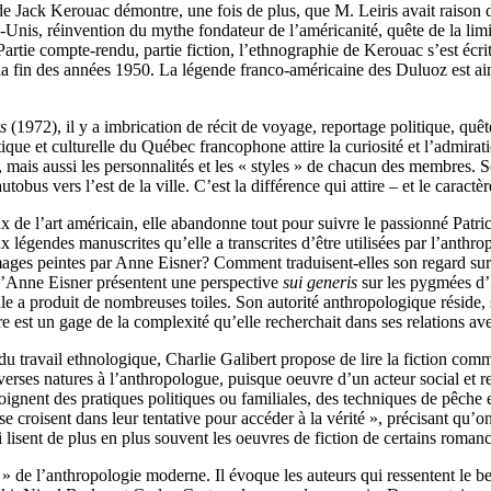
 Jack Kerouac démontre, une fois de plus, que M. Leiris avait raison 
s-Unis, réinvention du mythe fondateur de l’américanité, quête de la lim
artie compte-rendu, partie fiction, l’ethnographie de Kerouac s’est éc
 la fin des années 1950. La légende franco-américaine des Duluoz est ai
s
(1972), il y a imbrication de récit de voyage, reportage politique, quê
que et culturelle du Québec francophone attire la curiosité et l’admirati
s, mais aussi les personnalités et les « styles » de chacun des membres. Se
obus vers l’est de la ville. C’est la différence qui attire – et le caract
ux de l’art américain, elle abandonne tout pour suivre le passionné Pat
 légendes manuscrites qu’elle a transcrites d’être utilisées par l’anthro
s images peintes par Anne Eisner? Comment traduisent-elles son regard s
d’Anne Eisner présentent une perspective
sui generis
sur les pygmées d’E
Elle a produit de nombreuses toiles. Son autorité anthropologique réside
ure est un gage de la complexité qu’elle recherchait dans ses relations a
du travail ethnologique, Charlie Galibert propose de lire la fiction co
iverses natures à l’anthropologue, puisque oeuvre d’un acteur social et
ignent des pratiques politiques ou familiales, des techniques de pêche e
 se croisent dans leur tentative pour accéder à la vérité », précisant qu’o
i lisent de plus en plus souvent les oeuvres de fiction de certains roman
 de l’anthropologie moderne. Il évoque les auteurs qui ressentent le be