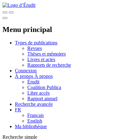
Menu principal
Types de publications
Revues
Thèses et mémoires
Livres et actes
Rapports de recherche
Connexion
À propos
À propos
Érudit
Coalition Publica
Libre accès
Rapport annuel
Recherche avancée
FR
Français
English
Ma bibliothèque
Recherche simple