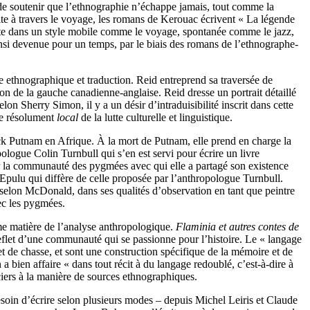
de soutenir que l’ethnographie n’échappe jamais, tout comme la
ite à travers le voyage, les romans de Kerouac écrivent « La légende
rite dans un style mobile comme le voyage, spontanée comme le jazz,
nsi devenue pour un temps, par le biais des romans de l’ethnographe-
te ethnographique et traduction. Reid entreprend sa traversée de
on de la gauche canadienne-anglaise. Reid dresse un portrait détaillé
lon Sherry Simon, il y a un désir d’intraduisibilité inscrit dans cette
ère résolument
local
de la lutte culturelle et linguistique.
rick Putnam en Afrique. À la mort de Putnam, elle prend en charge la
pologue Colin Turnbull qui s’en est servi pour écrire un livre
ur la communauté des pygmées avec qui elle a partagé son existence
pulu qui diffère de celle proposée par l’anthropologue Turnbull.
, selon McDonald, dans ses qualités d’observation en tant que peintre
vec les pygmées.
mme matière de l’analyse anthropologique.
Flaminia et autres contes de
 reflet d’une communauté qui se passionne pour l’histoire. Le « langage
t de chasse, et sont une construction spécifique de la mémoire et de
n a bien affaire « dans tout récit à du langage redoublé, c’est-à-dire à
ciers à la manière de sources ethnographiques.
soin d’écrire selon plusieurs modes – depuis Michel Leiris et Claude