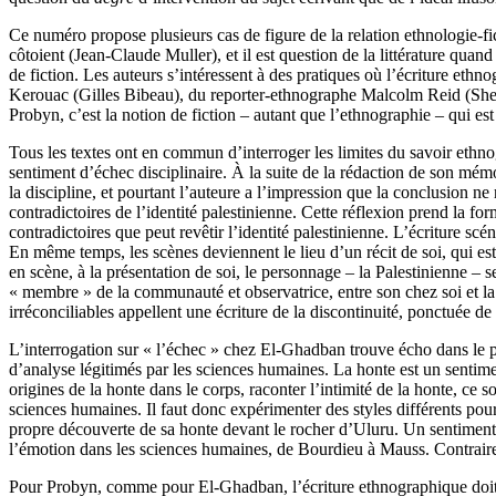
Ce numéro propose plusieurs cas de figure de la relation ethnologie-fic
côtoient (Jean-Claude Muller), et il est question de la littérature quan
de fiction. Les auteurs s’intéressent à des pratiques où l’écriture ethn
Kerouac (Gilles Bibeau), du reporter-ethnographe Malcolm Reid (Sher
Probyn, c’est la notion de fiction – autant que l’ethnographie – qui es
Tous les textes ont en commun d’interroger les limites du savoir ethn
sentiment d’échec disciplinaire. À la suite de la rédaction de son mémo
la discipline, et pourtant l’auteure a l’impression que la conclusion ne 
contradictoires de l’identité palestinienne. Cette réflexion prend la fo
contradictoires que peut revêtir l’identité palestinienne. L’écriture sc
En même temps, les scènes deviennent le lieu d’un récit de soi, qui est 
en scène, à la présentation de soi, le personnage – la Palestinienne – se
« membre » de la communauté et observatrice, entre son chez soi et la Di
irréconciliables appellent une écriture de la discontinuité, ponctuée d
L’interrogation sur « l’échec » chez El-Ghadban trouve écho dans le po
d’analyse légitimés par les sciences humaines. La honte est un sentiment
origines de la honte dans le corps, raconter l’intimité de la honte, ce 
sciences humaines. Il faut donc expérimenter des styles différents pour
propre découverte de sa honte devant le rocher d’Uluru. Un sentiment de
l’émotion dans les sciences humaines, de Bourdieu à Mauss. Contraireme
Pour Probyn, comme pour El-Ghadban, l’écriture ethnographique doit perm