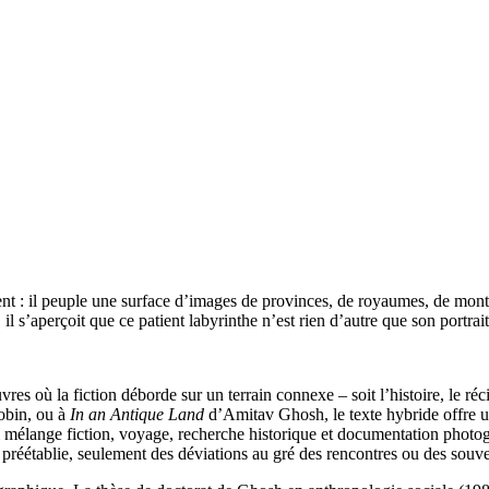
t : il peuple une surface d’images de provinces, de royaumes, de montag
l s’aperçoit que ce patient labyrinthe n’est rien d’autre que son portrait
uvres où la fiction déborde sur un terrain connexe – soit l’histoire, le 
bin, ou à
In an Antique Land
d’Amitav Ghosh, le texte hybride offre un
qui mélange fiction, voyage, recherche historique et documentation phot
me préétablie, seulement des déviations au gré des rencontres ou des souven