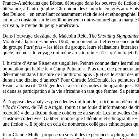
Franco-Américains que Bibeau débusque dans les oeuvres de fiction de
littérature, à l’auto-graphie. Chronique des Canucks émigrés aux État
des Duluoz » en emmêlant constamment récit de soi et ethnographie. P
en prise constante sur le bouillonnement contre-culturel qui a marqué
écrivain, le mythe du peuple américain.
Dans l’ouvrage classique de Malcolm Reid,
The Shouting Signpainter
Montréal à la fin des années 1960, au moment où l’effervescence politi
du groupe
Parti pris
– les idées du groupe, leurs réalisations littéraire
quête, même si le voyage qui mène au « terrain » n’est qu’un trajet d’aut
L’histoire d’Anne Eisner est singulière. Peintre connue dans les milie
population qui habite le « Camp Putnam ». Plus tard, elle permettra aux
déterminant dans l’histoire de l’anthropologie. Quel est le statut de
durant une dizaine d’années? Pour Christie McDonald, les peintures 
Eisner a transcrit 200 légendes et a écrit des notes ethnographiques. 
et dans sa participation à la vie africaine en tant que femme. Sa peint
À l’opposé des analyses précédentes qui font de la fiction un élément 
l’île de Corse
, de Félix Arrighi, fournit une foule d’informations de d
redoublé » de la fiction donne cohérence au savoir. Les nouvelles témo
l’histoire collectives. Galibert montre que littérature et ethnographie «
une fiction ». Il rejoint en cela de nombreux collègues ethnologues qu
Jean-Claude Muller propose un survol des expériences « plurigraphes »