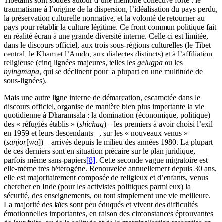
Tibétains sont soudés autour d’une mémoire collective forte : le
traumatisme à l’origine de la dispersion, l’idéalisation du pays perdu,
la préservation culturelle normative, et la volonté de retourner au
pays pour rétablir la culture légitime. Ce front commun politique fait
en réalité écran à une grande diversité interne. Celle-ci est limitée,
dans le discours officiel, aux trois sous-régions culturelles (le Tibet
central, le Kham et l’Amdo, aux dialectes distincts) et à l’affiliation
religieuse (cinq lignées majeures, telles les
gelugpa
ou les
nyingmapa
, qui se déclinent pour la plupart en une multitude de
sous-lignées).
Mais une autre ligne interne de démarcation, escamotée dans le
discours officiel, organise de manière bien plus importante la vie
quotidienne à Dharamsala : la domination (économique, politique)
des « réfugiés établis » (
shichag
) – les premiers à avoir choisi l’exil
en 1959 et leurs descendants –, sur les « nouveaux venus »
(
sanjor
[
wa
]) – arrivés depuis le milieu des années 1980. La plupart
de ces derniers sont en situation précaire sur le plan juridique,
parfois même sans-papiers
[8]
. Cette seconde vague migratoire est
elle-même très hétérogène. Renouvelée annuellement depuis 30 ans,
elle est majoritairement composée de religieux et d’enfants, venus
chercher en Inde (pour les activistes politiques parmi eux) la
sécurité, des enseignements, ou tout simplement une vie meilleure.
La majorité des laïcs sont peu éduqués et vivent des difficultés
émotionnelles importantes, en raison des circonstances éprouvantes