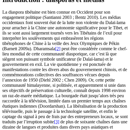
La diaspora tibétaine est bien connue en Occident pour son
engagement politique (Santianni 2003 ; Bentz 2010). Les médias
occidentaux font souvent état de la lutte non violente du Dalaï-lama
pour arracher à la Chine une autonomie significative pour le Tibet, et
ils se sont aussi largement tournés vers les Tibétains de l’exil pour
interpréter les soulèvements qui embrasèrent les régions
tibétophones de Chine à la veille des Jeux Olympiques de Pékin
(Barnett 2009a). Dharamsala
[2]
peut être considérée comme le chef-
lieu mondial de cette communauté diasporique, car c’est là que
siègent son puissant symbole unificateur (le Dalaï-lama) et le
gouvernement en exil. La vie quotidienne y est ponctuée de
manifestations contre les divers abus du gouvernement chinois, et de
commémorations collectives des souffrances vécues depuis
l’annexion de 1950 (Diehl 2002 ; Chen 2009). Or, cette petite
communauté himalayenne, si politisée, et apparemment si unie dans
ses objectifs de préservation culturelle, connaît depuis 1998 environ
un raz-de-marée médiatique. La bourgade était jusqu’alors très peu
raccordée à la télévision, limitée dans un premier temps aux chaînes
étatiques indiennes (Doordarshan). La libéralisation de la production
télévisuelle, puis le passage à la technologie satellite, et enfin le
captage du signal à peu de frais par des entrepreneurs locaux, se sont
traduits par l’irruption subite
[3]
de plus de soixante chaînes dans une
dizaine de langues et produites dans divers pays asiatiques et