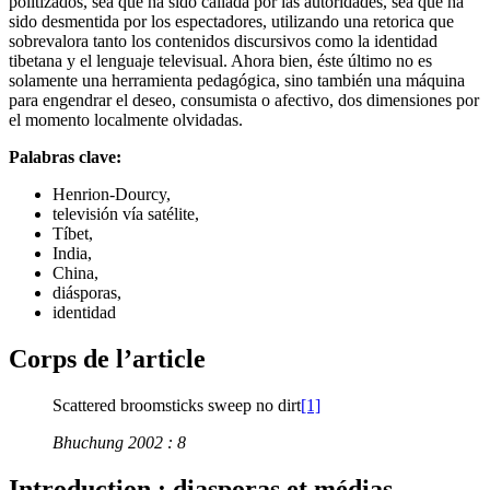
politizados, sea que ha sido callada por las autoridades, sea que ha
sido desmentida por los espectadores, utilizando una retorica que
sobrevalora tanto los contenidos discursivos como la identidad
tibetana y el lenguaje televisual. Ahora bien, éste último no es
solamente una herramienta pedagógica, sino también una máquina
para engendrar el deseo, consumista o afectivo, dos dimensiones por
el momento localmente olvidadas.
Palabras clave:
Henrion-Dourcy,
televisión vía satélite,
Tíbet,
India,
China,
diásporas,
identidad
Corps de l’article
Scattered broomsticks sweep no dirt
[1]
Bhuchung 2002 : 8
Introduction : diasporas et médias