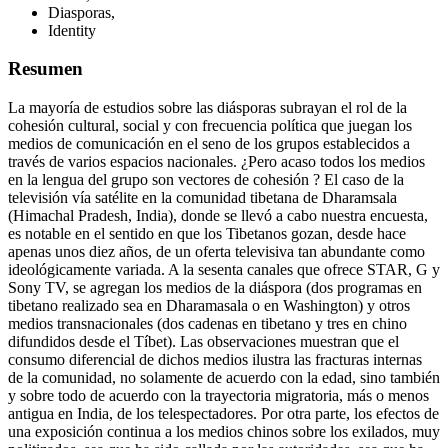
Diasporas,
Identity
Resumen
La mayoría de estudios sobre las diásporas subrayan el rol de la
cohesión cultural, social y con frecuencia política que juegan los
medios de comunicación en el seno de los grupos establecidos a
través de varios espacios nacionales. ¿Pero acaso todos los medios
en la lengua del grupo son vectores de cohesión ? El caso de la
televisión vía satélite en la comunidad tibetana de Dharamsala
(Himachal Pradesh, India), donde se llevó a cabo nuestra encuesta,
es notable en el sentido en que los Tibetanos gozan, desde hace
apenas unos diez años, de un oferta televisiva tan abundante como
ideológicamente variada. A la sesenta canales que ofrece STAR, G y
Sony TV, se agregan los medios de la diáspora (dos programas en
tibetano realizado sea en Dharamasala o en Washington) y otros
medios transnacionales (dos cadenas en tibetano y tres en chino
difundidos desde el Tíbet). Las observaciones muestran que el
consumo diferencial de dichos medios ilustra las fracturas internas
de la comunidad, no solamente de acuerdo con la edad, sino también
y sobre todo de acuerdo con la trayectoria migratoria, más o menos
antigua en India, de los telespectadores. Por otra parte, los efectos de
una exposición continua a los medios chinos sobre los exilados, muy