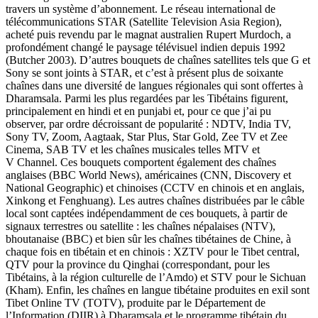
travers un système d’abonnement. Le réseau international de
télécommunications STAR (Satellite Television Asia Region),
acheté puis revendu par le magnat australien Rupert Murdoch, a
profondément changé le paysage télévisuel indien depuis 1992
(Butcher 2003). D’autres bouquets de chaînes satellites tels que G et
Sony se sont joints à STAR, et c’est à présent plus de soixante
chaînes dans une diversité de langues régionales qui sont offertes à
Dharamsala. Parmi les plus regardées par les Tibétains figurent,
principalement en hindi et en punjabi et, pour ce que j’ai pu
observer, par ordre décroissant de popularité : NDTV, India TV,
Sony TV, Zoom, Aagtaak, Star Plus, Star Gold, Zee TV et Zee
Cinema, SAB TV et les chaînes musicales telles MTV et
V Channel. Ces bouquets comportent également des chaînes
anglaises (BBC World News), américaines (CNN, Discovery et
National Geographic) et chinoises (CCTV en chinois et en anglais,
Xinkong et Fenghuang). Les autres chaînes distribuées par le câble
local sont captées indépendamment de ces bouquets, à partir de
signaux terrestres ou satellite : les chaînes népalaises (NTV),
bhoutanaise (BBC) et bien sûr les chaînes tibétaines de Chine, à
chaque fois en tibétain et en chinois : XZTV pour le Tibet central,
QTV pour la province du Qinghai (correspondant, pour les
Tibétains, à la région culturelle de l’Amdo) et STV pour le Sichuan
(Kham). Enfin, les chaînes en langue tibétaine produites en exil sont
Tibet Online TV (TOTV), produite par le Département de
l’Information (DIIR) à Dharamsala et le programme tibétain du