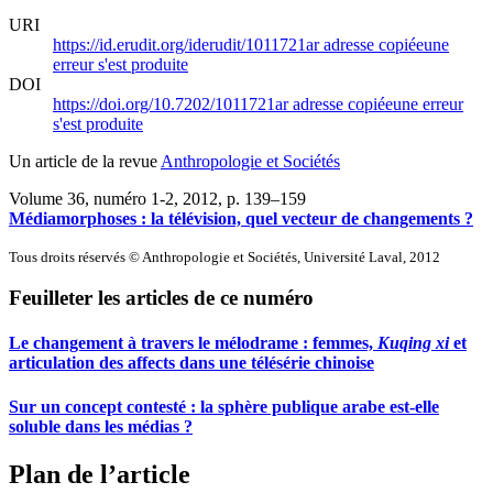
URI
https://id.erudit.org/iderudit/1011721ar
adresse copiée
une
erreur s'est produite
DOI
https://doi.org/10.7202/1011721ar
adresse copiée
une erreur
s'est produite
Un article de la revue
Anthropologie et Sociétés
Volume 36, numéro 1-2, 2012
, p. 139–159
Médiamorphoses : la télévision, quel vecteur de changements ?
Tous droits réservés © Anthropologie et Sociétés, Université Laval, 2012
Feuilleter les articles de ce numéro
Le changement à travers le mélodrame : femmes,
Kuqing xi
et
articulation des affects dans une télésérie chinoise
Sur un concept contesté : la sphère publique arabe est-elle
soluble dans les médias ?
Plan de l’article