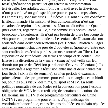
fossé générationnel particulier qui affecte la consommation
télévisuelle. Les adultes, qui n’ont pas grandi avec la télévision,
n’ont pas cultivé un goût spécifique pour ce passe-temps, alors que
les enfants s’y sont socialisés… à l’école. Ce sont eux qui contrôlent
la télécommande à la maison, et leur consommation n’est pas
encadrée de réprimandes parentales. L’on me dit même : « Quand
[mes enfants] regardent la TV, c’est comme s’ils accumulaient
beaucoup d’expériences. Ils n’ont pas besoin de vivre beaucoup de
vies pour comprendre le monde ». Les enfants de Dharamsala sont
scolarisés dans deux écoles-internats (les Tibetan Children Villages)
qui comprennent chacune près de 2 000 élèves (nombre d’entre eux
sont confiés à ces écoles par des parents retournés au Tibet). La
supervision de leur écoute, en termes de temps et de contenu, est
laissée à la discrétion de la « mère » (
ama-la
) qui veille sur leur
dortoir (un poste de télévision par dortoir d’environ 70 enfants). Ils
sont autorisés à regarder la télévision entre une et deux heures par
jour (trois à six la fin de semaine), sauf en période d’examens :
principalement des programmes pour enfants en anglais et en hindi
ou, pour les plus vieux, des films, du sport et MTV. La seule
politique normative de ces écoles est la convocation pour l’écoute
obligatoire de VOA le mercredi soir, de certaines allocutions du
Dalaï-lama sur TOTV et de programmes particuliers de Chine
(XZTV) : un programme pour enfants d’apprentissage du
vocabulaire honorifique, et des fictions doublées en tibétain réputées