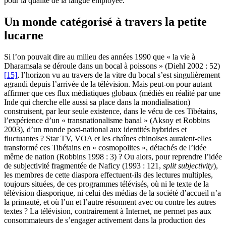
pour la qualité de la langue employée.
Un monde catégorisé à travers la petite
lucarne
Si l’on pouvait dire au milieu des années 1990 que « la vie à
Dharamsala se déroule dans un bocal à poissons » (Diehl 2002 : 52)
[15]
, l’horizon vu au travers de la vitre du bocal s’est singulièrement
agrandi depuis l’arrivée de la télévision. Mais peut-on pour autant
affirmer que ces flux médiatiques globaux (médiés en réalité par une
Inde qui cherche elle aussi sa place dans la mondialisation)
construisent, par leur seule existence, dans le vécu de ces Tibétains,
l’expérience d’un « transnationalisme banal » (Aksoy et Robbins
2003), d’un monde post-national aux identités hybrides et
fluctuantes ? Star TV, VOA et les chaînes chinoises auraient-elles
transformé ces Tibétains en « cosmopolites », détachés de l’idée
même de nation (Robbins 1998 : 3) ? Ou alors, pour reprendre l’idée
de subjectivité fragmentée de Naficy (1993 : 121,
split subjectivity
),
les membres de cette diaspora effectuent-ils des lectures multiples,
toujours situées, de ces programmes télévisés, où ni le texte de la
télévision diasporique, ni celui des médias de la société d’accueil n’a
la primauté, et où l’un et l’autre résonnent avec ou contre les autres
textes ? La télévision, contrairement à Internet, ne permet pas aux
consommateurs de s’engager activement dans la production des