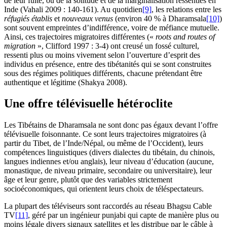
de leur fuite, ou de la solitude et de la marginalisation ressenties en
Inde (Vahali 2009 : 140-161). Au quotidien
[9]
, les relations entre les
réfugiés établis
et
nouveaux venus
(environ 40 % à Dharamsala
[10]
)
sont souvent empreintes d’indifférence, voire de méfiance mutuelle.
Ainsi, ces trajectoires migratoires différentes («
roots and routes of
migration
», Clifford 1997 : 3-4) ont creusé un fossé culturel,
ressenti plus ou moins vivement selon l’ouverture d’esprit des
individus en présence, entre des tibétanités qui se sont construites
sous des régimes politiques différents, chacune prétendant être
authentique et légitime (Shakya 2008).
Une offre télévisuelle hétéroclite
Les Tibétains de Dharamsala ne sont donc pas égaux devant l’offre
télévisuelle foisonnante. Ce sont leurs trajectoires migratoires (à
partir du Tibet, de l’Inde/Népal, ou même de l’Occident), leurs
compétences linguistiques (divers dialectes du tibétain, du chinois,
langues indiennes et/ou anglais), leur niveau d’éducation (aucune,
monastique, de niveau primaire, secondaire ou universitaire), leur
âge et leur genre, plutôt que des variables strictement
socioéconomiques, qui orientent leurs choix de téléspectateurs.
La plupart des téléviseurs sont raccordés au réseau Bhagsu Cable
TV
[11]
, géré par un ingénieur punjabi qui capte de manière plus ou
moins légale divers signaux satellites et les distribue par le câble à