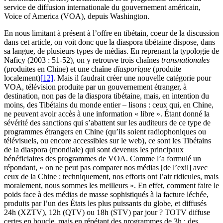
service de diffusion internationale du gouvernement américain,
Voice of America (VOA), depuis Washington.
En nous limitant à présent à l’offre en tibétain, coeur de la discussion
dans cet article, on voit donc que la diaspora tibétaine dispose, dans
sa langue, de plusieurs types de médias. En reprenant la typologie de
Naficy (2003 : 51-52), on y retrouve trois chaînes
transnationales
(produites en Chine) et une chaîne
diasporique
(produite
localement)
[12]
. Mais il faudrait créer une nouvelle catégorie pour
VOA, télévision produite par un gouvernement étranger, à
destination, non pas de la diaspora tibétaine, mais, en intention du
moins, des Tibétains du monde entier – lisons : ceux qui, en Chine,
ne peuvent avoir accès à une information « libre ». Étant donné la
sévérité des sanctions qui s’abattent sur les auditeurs de ce type de
programmes étrangers en Chine (qu’ils soient radiophoniques ou
télévisuels, ou encore accessibles sur le web), ce sont les Tibétains
de la diaspora (mondiale) qui sont devenus les principaux
bénéficiaires des programmes de VOA. Comme l’a formulé un
répondant, « on ne peut pas comparer nos médias [de l’exil] avec
ceux de la Chine : techniquement, nos efforts ont l’air ridicules, mais
moralement, nous sommes les meilleurs ». En effet, comment faire le
poids face à des médias de masse sophistiqués à la facture léchée,
produits par l’un des États les plus puissants du globe, et diffusés
24h (XZTV), 12h (QTV) ou 18h (STV) par jour ? TOTV diffuse
certes en boucle, mais en répétant des programmes de 3h : des