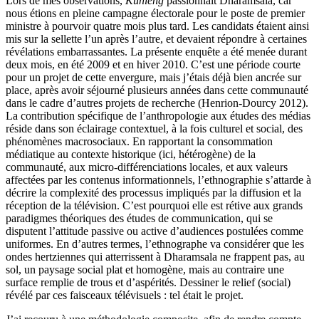
Lors de mes observations,
Kunleng
passionnait Dharamsala, car
nous étions en pleine campagne électorale pour le poste de premier
ministre à pourvoir quatre mois plus tard. Les candidats étaient ainsi
mis sur la sellette l’un après l’autre, et devaient répondre à certaines
révélations embarrassantes. La présente enquête a été menée durant
deux mois, en été 2009 et en hiver 2010. C’est une période courte
pour un projet de cette envergure, mais j’étais déjà bien ancrée sur
place, après avoir séjourné plusieurs années dans cette communauté
dans le cadre d’autres projets de recherche (Henrion-Dourcy 2012).
La contribution spécifique de l’anthropologie aux études des médias
réside dans son éclairage contextuel, à la fois culturel et social, des
phénomènes macrosociaux. En rapportant la consommation
médiatique au contexte historique (ici, hétérogène) de la
communauté, aux micro-différenciations locales, et aux valeurs
affectées par les contenus informationnels, l’ethnographie s’attarde à
décrire la complexité des processus impliqués par la diffusion et la
réception de la télévision. C’est pourquoi elle est rétive aux grands
paradigmes théoriques des études de communication, qui se
disputent l’attitude passive ou active d’audiences postulées comme
uniformes. En d’autres termes, l’ethnographe va considérer que les
ondes hertziennes qui atterrissent à Dharamsala ne frappent pas, au
sol, un paysage social plat et homogène, mais au contraire une
surface remplie de trous et d’aspérités. Dessiner le relief (social)
révélé par ces faisceaux télévisuels : tel était le projet.