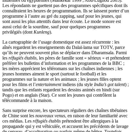
indiennes ou égyptiennes (Mankekar 1999 ; Abu-Lughod 2005).
Les répondants ne guettent pas des programmes spécifiques dont ils
connaîtraient les heures de programmation. Ils se laissent porter d’un
programme à l’autre au gré du zapping, sauf pour les jeunes, qui
sont aussi les plus attentifs dans leur écoute. Le mode sonore est
aussi celui de la sourdine, sauf pour quelques programmes
privilégiés (dont
Kunleng
).
La cartographie de l’usage domestique est assez récurrente : les
aînés regardent les enseignements du Dalaï-lama sur TOTV, parce
qu’ils ne peuvent souvent plus se déplacer dans Dharamsala. Parmi
les
réfugiés établis
, les pères de famille sont « sérieux » et prétendent
préférer les bulletins d’information et les programmes de la BBC ;
les mères apprécient les téléromans sur les chaînes indiennes ; les
jeunes hommes aiment le sport (surtout le football) et les
programmes sur la nature et les animaux ; les jeunes filles optent
pour les films et l’
entertainment
indiens (du style
India’s got talent
) ;
tandis que les enfants regardent les dessins animés en hindi (sur
Pogo) et en anglais (Star). Ce sont les jeunes qui contrôlent la
télécommande à la maison.
Sans surprise encore, les spectateurs réguliers des chaînes tibétaines
de Chine sont les
nouveaux venus
, en raison de leur familiarité avec
ces médias. Les
réfugiés établis
prétendent être allergiques à la
propagande qui y est véhiculée, et accusent les précédents de lavage
de cerveau, d’acculturation ou parfois même de bêtise. Toutefois,