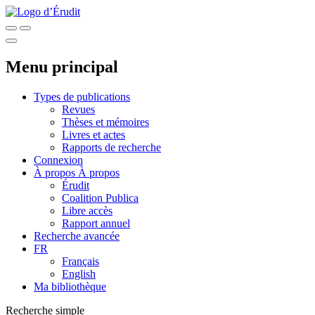
Menu principal
Types de publications
Revues
Thèses et mémoires
Livres et actes
Rapports de recherche
Connexion
À propos
À propos
Érudit
Coalition Publica
Libre accès
Rapport annuel
Recherche avancée
FR
Français
English
Ma bibliothèque
Recherche simple