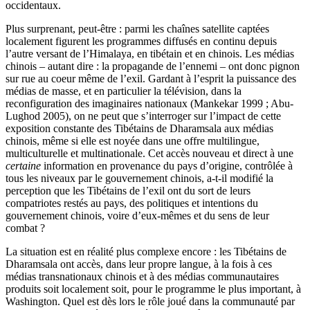
occidentaux.
Plus surprenant, peut-être : parmi les chaînes satellite captées
localement figurent les programmes diffusés en continu depuis
l’autre versant de l’Himalaya, en tibétain et en chinois. Les médias
chinois – autant dire : la propagande de l’ennemi – ont donc pignon
sur rue au coeur même de l’exil. Gardant à l’esprit la puissance des
médias de masse, et en particulier la télévision, dans la
reconfiguration des imaginaires nationaux (Mankekar 1999 ; Abu-
Lughod 2005), on ne peut que s’interroger sur l’impact de cette
exposition constante des Tibétains de Dharamsala aux médias
chinois, même si elle est noyée dans une offre multilingue,
multiculturelle et multinationale. Cet accès nouveau et direct à une
certaine
information en provenance du pays d’origine, contrôlée à
tous les niveaux par le gouvernement chinois, a-t-il modifié la
perception que les Tibétains de l’exil ont du sort de leurs
compatriotes restés au pays, des politiques et intentions du
gouvernement chinois, voire d’eux-mêmes et du sens de leur
combat ?
La situation est en réalité plus complexe encore : les Tibétains de
Dharamsala ont accès, dans leur propre langue, à la fois à ces
médias transnationaux chinois et à des médias communautaires
produits soit localement soit, pour le programme le plus important, à
Washington. Quel est dès lors le rôle joué dans la communauté par