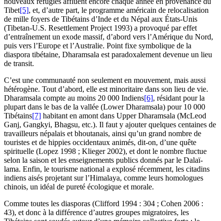
nouveaux réfugiés affluent encore chaque année en provenance du
Tibet
[5]
, et, d’autre part, le programme américain de relocalisation
de mille foyers de Tibétains d’Inde et du Népal aux États-Unis
(Tibetan-U.S. Resettlement Project 1993) a provoqué par effet
d’entraînement un exode massif, d’abord vers l’Amérique du Nord,
puis vers l’Europe et l’Australie. Point fixe symbolique de la
diaspora tibétaine, Dharamsala est paradoxalement devenue un lieu
de transit.
C’est une communauté non seulement en mouvement, mais aussi
hétérogène. Tout d’abord, elle est minoritaire dans son lieu de vie.
Dharamsala compte au moins 20 000 Indiens
[6]
, résidant pour la
plupart dans le bas de la vallée (Lower Dharamsala) pour 10 000
Tibétains
[7]
habitant en amont dans Upper Dharamsala (McLeod
Ganj, Gangkyi, Bhagsu, etc.). Il faut y ajouter quelques centaines de
travailleurs népalais et bhoutanais, ainsi qu’un grand nombre de
touristes et de hippies occidentaux animés, dit-on, d’une quête
spirituelle (Lopez 1998 ; Klieger 2002), et dont le nombre fluctue
selon la saison et les enseignements publics donnés par le Dalaï-
lama. Enfin, le tourisme national a explosé récemment, les citadins
indiens aisés projetant sur l’Himalaya, comme leurs homologues
chinois, un idéal de pureté écologique et morale.
Comme toutes les diasporas (Clifford 1994 : 304 ; Cohen 2006 :
43), et donc à la différence d’autres groupes migratoires, les