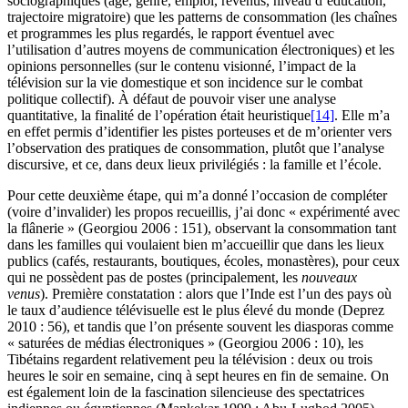
sociographiques (âge, genre, emploi, revenus, niveau d’éducation,
trajectoire migratoire) que les patterns de consommation (les chaînes
et programmes les plus regardés, le rapport éventuel avec
l’utilisation d’autres moyens de communication électroniques) et les
opinions personnelles (sur le contenu visionné, l’impact de la
télévision sur la vie domestique et son incidence sur le combat
politique collectif). À défaut de pouvoir viser une analyse
quantitative, la finalité de l’opération était heuristique
[14]
. Elle m’a
en effet permis d’identifier les pistes porteuses et de m’orienter vers
l’observation des pratiques de consommation, plutôt que l’analyse
discursive, et ce, dans deux lieux privilégiés : la famille et l’école.
Pour cette deuxième étape, qui m’a donné l’occasion de compléter
(voire d’invalider) les propos recueillis, j’ai donc « expérimenté avec
la flânerie » (Georgiou 2006 : 151), observant la consommation tant
dans les familles qui voulaient bien m’accueillir que dans les lieux
publics (cafés, restaurants, boutiques, écoles, monastères), pour ceux
qui ne possèdent pas de postes (principalement, les
nouveaux
venus
). Première constatation : alors que l’Inde est l’un des pays où
le taux d’audience télévisuelle est le plus élevé du monde (Deprez
2010 : 56), et tandis que l’on présente souvent les diasporas comme
« saturées de médias électroniques » (Georgiou 2006 : 10), les
Tibétains regardent relativement peu la télévision : deux ou trois
heures le soir en semaine, cinq à sept heures en fin de semaine. On
est également loin de la fascination silencieuse des spectatrices