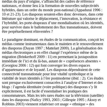
médias du pays d’origine, s’affranchit des cadres de référence
nationaux, et donne lieu à la formation de nouvelles subjectivités
hybrides, dans un ordre du monde post-national (Appadurai 1996 :
10 et 21-23). Les diasporas seraient-elles donc devenues, dans cette
littérature qui valorise le déplacement, l’innovation, la résistance et
l’hybridité, les porte-drapeaux d’une mondialisation où les identités,
pour survivre dans le ballottement des flux transnationaux, doivent
être perpétuellement réinventées ?
Le paradigme dominant, en études de la communication, conçoit les
médias comme instrumentaux dans le maintien et le renouvellement
des diasporas (Dayan 1997 ; Mattelart 2009). La généralisation des
médias électroniques a en effet changé l’expérience même de la
migration (Brinkerhoff 2009 : 11) en permettant la juxtaposition
immédiate de l’ici et du là-bas, autant de « coprésences absentes »
(Georgiou 2006 : 12) qui font converger les divers espaces
d’appartenance et de loyauté. Les diasporas dépendraient de cette
connectivité transnationale pour leur vitalité symbolique et la
viabilité de leurs identités à l’ère postmoderne (
ibid.
: 2). Ces études
sont presque exclusivement consacrées à l’analyse d’Internet et des
blogs : l’agenda identitaire (voire politique) des diasporas s’y lit
explicitement, il est facile d’essentialiser les pratiques des
consommateurs. Mais les très rares études sur la télévision (satellite)
dans les diasporas (Naficy 1993, 2003 ; Gillespie 1995 ; Aksoy et
Robbins 2003) viennent relativiser cet usage « ethnique » des