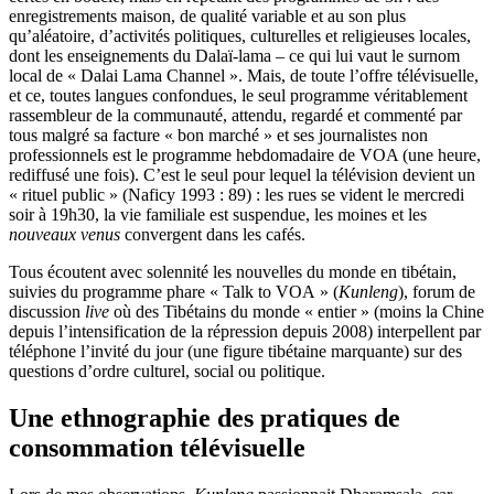
enregistrements maison, de qualité variable et au son plus
qu’aléatoire, d’activités politiques, culturelles et religieuses locales,
dont les enseignements du Dalaï-lama – ce qui lui vaut le surnom
local de « Dalai Lama Channel ». Mais, de toute l’offre télévisuelle,
et ce, toutes langues confondues, le seul programme véritablement
rassembleur de la communauté, attendu, regardé et commenté par
tous malgré sa facture « bon marché » et ses journalistes non
professionnels est le programme hebdomadaire de VOA (une heure,
rediffusé une fois). C’est le seul pour lequel la télévision devient un
« rituel public » (Naficy 1993 : 89) : les rues se vident le mercredi
soir à 19h30, la vie familiale est suspendue, les moines et les
nouveaux venus
convergent dans les cafés.
Tous écoutent avec solennité les nouvelles du monde en tibétain,
suivies du programme phare « Talk to VOA » (
Kunleng
), forum de
discussion
live
où des Tibétains du monde « entier » (moins la Chine
depuis l’intensification de la répression depuis 2008) interpellent par
téléphone l’invité du jour (une figure tibétaine marquante) sur des
questions d’ordre culturel, social ou politique.
Une ethnographie des pratiques de
consommation télévisuelle