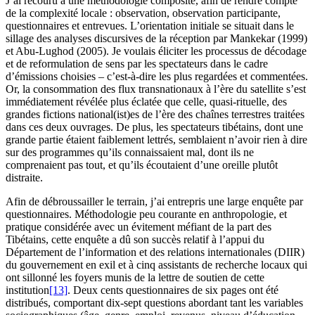
J’ai recouru à une méthodologie composite, afin de rendre compte
de la complexité locale : observation, observation participante,
questionnaires et entrevues. L’orientation initiale se situait dans le
sillage des analyses discursives de la réception par Mankekar (1999)
et Abu-Lughod (2005). Je voulais éliciter les processus de décodage
et de reformulation de sens par les spectateurs dans le cadre
d’émissions choisies – c’est-à-dire les plus regardées et commentées.
Or, la consommation des flux transnationaux à l’ère du satellite s’est
immédiatement révélée plus éclatée que celle, quasi-rituelle, des
grandes fictions national(ist)es de l’ère des chaînes terrestres traitées
dans ces deux ouvrages. De plus, les spectateurs tibétains, dont une
grande partie étaient faiblement lettrés, semblaient n’avoir rien à dire
sur des programmes qu’ils connaissaient mal, dont ils ne
comprenaient pas tout, et qu’ils écoutaient d’une oreille plutôt
distraite.
Afin de débroussailler le terrain, j’ai entrepris une large enquête par
questionnaires. Méthodologie peu courante en anthropologie, et
pratique considérée avec un évitement méfiant de la part des
Tibétains, cette enquête a dû son succès relatif à l’appui du
Département de l’information et des relations internationales (DIIR)
du gouvernement en exil et à cinq assistants de recherche locaux qui
ont sillonné les foyers munis de la lettre de soutien de cette
institution
[13]
. Deux cents questionnaires de six pages ont été
distribués, comportant dix-sept questions abordant tant les variables