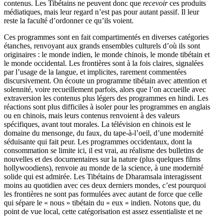
contenus. Les Tibétains ne peuvent donc que
recevoir
ces produits
médiatiques, mais leur regard n’est pas pour autant passif. Il leur
reste la faculté d’ordonner ce qu’ils voient.
Ces programmes sont en fait compartimentés en diverses catégories
étanches, renvoyant aux grands ensembles culturels d’où ils sont
originaires : le monde indien, le monde chinois, le monde tibétain et
le monde occidental. Les frontières sont à la fois claires, signalées
par l’usage de la langue, et implicites, rarement commentées
discursivement. On écoute un programme tibétain avec attention et
solennité, voire recueillement parfois, alors que l’on accueille avec
extraversion les contenus plus légers des programmes en hindi. Les
réactions sont plus difficiles à isoler pour les programmes en anglais
ou en chinois, mais leurs contenus renvoient à des valeurs
spécifiques, avant tout morales. La télévision en chinois est le
domaine du mensonge, du faux, du tape-à-l’oeil, d’une modernité
séduisante qui fait peur. Les programmes occidentaux, dont la
consommation se limite ici, il est vrai, au réalisme des bulletins de
nouvelles et des documentaires sur la nature (plus quelques films
hollywoodiens), renvoie au monde de la science, à une modernité
solide qui est admirée. Les Tibétains de Dharamsala interagissent
moins au quotidien avec ces deux derniers mondes, c’est pourquoi
les frontières ne sont pas formulées avec autant de force que celle
qui sépare le « nous » tibétain du « eux » indien. Notons que, du
point de vue local, cette catégorisation est assez essentialiste et ne