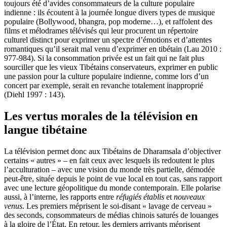
toujours été d’avides consommateurs de la culture populaire
indienne : ils écoutent à la journée longue divers types de musique
populaire (Bollywood, bhangra, pop moderne…), et raffolent des
films et mélodrames télévisés qui leur procurent un répertoire
culturel distinct pour exprimer un spectre d’émotions et d’attentes
romantiques qu’il serait mal venu d’exprimer en tibétain (Lau 2010 :
977-984). Si la consommation privée est un fait qui ne fait plus
sourciller que les vieux Tibétains conservateurs, exprimer en public
une passion pour la culture populaire indienne, comme lors d’un
concert par exemple, serait en revanche totalement inapproprié
(Diehl 1997 : 143).
Les vertus morales de la télévision en
langue tibétaine
La télévision permet donc aux Tibétains de Dharamsala d’objectiver
certains « autres » – en fait ceux avec lesquels ils redoutent le plus
l’acculturation – avec une vision du monde très partielle, démodée
peut-être, située depuis le point de vue local en tout cas, sans rapport
avec une lecture géopolitique du monde contemporain. Elle polarise
aussi, à l’interne, les rapports entre
réfugiés établis
et
nouveaux
venus
. Les premiers méprisent le soi-disant « lavage de cerveau »
des seconds, consommateurs de médias chinois saturés de louanges
à la gloire de l’État. En retour, les derniers arrivants méprisent