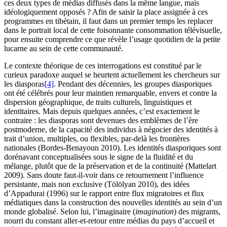
ces deux types de médias diffusés dans la même langue, mais
idéologiquement opposés ? Afin de saisir la place assignée à ces
programmes en tibétain, il faut dans un premier temps les replacer
dans le portrait local de cette foisonnante consommation télévisuelle,
pour ensuite comprendre ce que révèle l’usage quotidien de la petite
lucarne au sein de cette communauté.
Le contexte théorique de ces interrogations est constitué par le
curieux paradoxe auquel se heurtent actuellement les chercheurs sur
les diasporas
[4]
. Pendant des décennies, les groupes diasporiques
ont été célébrés pour leur maintien remarquable, envers et contre la
dispersion géographique, de traits culturels, linguistiques et
identitaires. Mais depuis quelques années, c’est exactement le
contraire : les diasporas sont devenues des emblèmes de l’ère
postmoderne, de la capacité des individus à négocier des identités à
trait d’union, multiples, ou flexibles, par-delà les frontières
nationales (Bordes-Benayoun 2010). Les identités diasporiques sont
dorénavant conceptualisées sous le signe de la fluidité et du
mélange, plutôt que de la préservation et de la continuité (Mattelart
2009). Sans doute faut-il-voir dans ce retournement l’influence
persistante, mais non exclusive (Tölölyan 2010), des idées
d’Appadurai (1996) sur le rapport entre flux migratoires et flux
médiatiques dans la construction des nouvelles identités au sein d’un
monde globalisé. Selon lui, l’imaginaire (
imagination
) des migrants,
nourri du constant aller-et-retour entre médias du pays d’accueil et