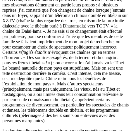
mes observations démentent en partie leurs propos : à plusieurs
reprises, j’ai constaté que l’on changeait de chaîne lorsque j’entrais
dans un foyer, zappant d’un téléroman chinois doublé en tibétain sur
XZTV (chaîne la plus regardée des trois, en raison de la proximité
dialectale avec le tibétain parlé à Dharamsala) vers TOTV, « la
chaîne du Dalaï-lama ». Je ne sais si ce changement était effectué
par politesse, pour se conformer à l’idée que les membres de cette
famille se faisaient implicitement de mon projet de recherche, ou
pour escamoter un choix de spectateur politiquement incorrect.
Certains
réfugiés établis
n’évoquent ces chaînes qu’en termes
d’horreur : « Des sourires exagérés, de la terreur et du chagrin :
pauvres frères tibétains ! ») ; ou encore « Je n’ai jamais vu le Tibet.
La beauté naturelle de mon pays est stupéfiante. Mais on sent une
telle destruction derrière la caméra. C’est intense, cela me blesse,
cela me dégoûte que la Chine retire tous les bénéfices de
l’exploitation de mon pays ». Mais d’autres spectateurs
(principalement, mais pas uniquement, les vieux, nés au Tibet et
nostalgiques, ou alors limités dans leur consommation télévisuelle
par leur seule connaissance du tibétain) apprécient certains
programmes de divertissement, en particulier les spectacles de chants
et danses, les téléromans doublés en tibétain, et les programmes
culturels (pèlerinages à des lieux saints ou entrevues avec des
personnes marquantes).
La dernière dimension mise au jour par cette enquête concerne le