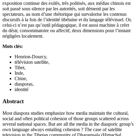
exposition continue des exilés, très politisés, aux médias chinois est
soit passé sous silence par les autorités, soit démenti par les
spectateurs, au nom d’une rhétorique qui survalorise les contenus
discursifs à la fois de l’identité tibétaine et du langage télévisuel. Or,
celui-ci n’est pas qu’outil pédagogique, il est aussi machine à créer
du désir, consommatoire ou affectif, deux dimensions pour l’instant
négligées localement.
Mots clés:
Henrion-Dourcy,
télévision satellite,
Tibet,
Inde,
Chine,
diasporas,
identité
Abstract
Most diaspora studies emphasize how media maintain the cultural,
social and often political cohesion of those groups scattered across
several national spaces. But are all the media in the diasporic group’s
own language always entailing cohesion ? The case of satellite
television in the Tibetan community of Dharamsala (Himachal