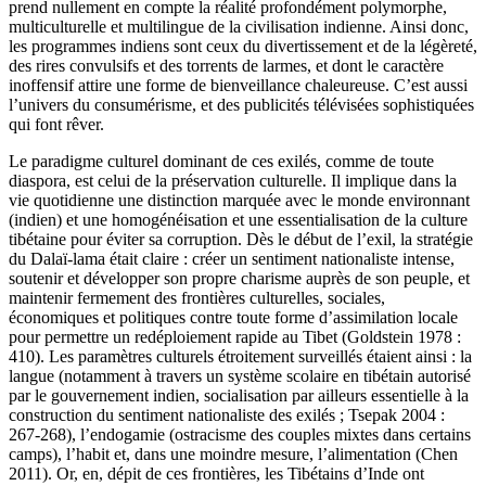
prend nullement en compte la réalité profondément polymorphe,
multiculturelle et multilingue de la civilisation indienne. Ainsi donc,
les programmes indiens sont ceux du divertissement et de la légèreté,
des rires convulsifs et des torrents de larmes, et dont le caractère
inoffensif attire une forme de bienveillance chaleureuse. C’est aussi
l’univers du consumérisme, et des publicités télévisées sophistiquées
qui font rêver.
Le paradigme culturel dominant de ces exilés, comme de toute
diaspora, est celui de la préservation culturelle. Il implique dans la
vie quotidienne une distinction marquée avec le monde environnant
(indien) et une homogénéisation et une essentialisation de la culture
tibétaine pour éviter sa corruption. Dès le début de l’exil, la stratégie
du Dalaï-lama était claire : créer un sentiment nationaliste intense,
soutenir et développer son propre charisme auprès de son peuple, et
maintenir fermement des frontières culturelles, sociales,
économiques et politiques contre toute forme d’assimilation locale
pour permettre un redéploiement rapide au Tibet (Goldstein 1978 :
410). Les paramètres culturels étroitement surveillés étaient ainsi : la
langue (notamment à travers un système scolaire en tibétain autorisé
par le gouvernement indien, socialisation par ailleurs essentielle à la
construction du sentiment nationaliste des exilés ; Tsepak 2004 :
267-268), l’endogamie (ostracisme des couples mixtes dans certains
camps), l’habit et, dans une moindre mesure, l’alimentation (Chen
2011). Or, en, dépit de ces frontières, les Tibétains d’Inde ont