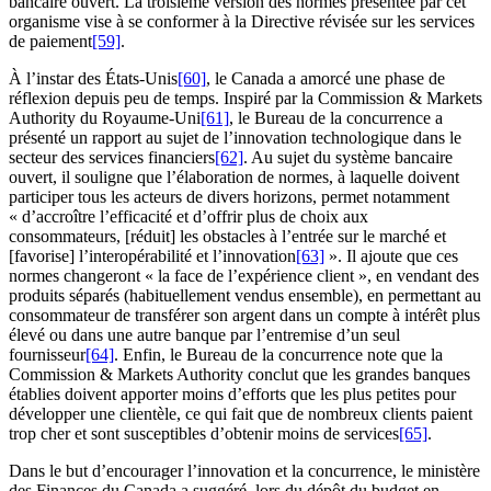
bancaire ouvert. La troisième version des normes présentée par cet
organisme vise à se conformer à la Directive révisée sur les services
de paiement
[59]
.
À l’instar des États-Unis
[60]
, le Canada a amorcé une phase de
réflexion depuis peu de temps. Inspiré par la Commission & Markets
Authority du Royaume-Uni
[61]
, le Bureau de la concurrence a
présenté un rapport au sujet de l’innovation technologique dans le
secteur des services financiers
[62]
. Au sujet du système bancaire
ouvert, il souligne que l’élaboration de normes, à laquelle doivent
participer tous les acteurs de divers horizons, permet notamment
« d’accroître l’efficacité et d’offrir plus de choix aux
consommateurs, [réduit] les obstacles à l’entrée sur le marché et
[favorise] l’interopérabilité et l’innovation
[63]
». Il ajoute que ces
normes changeront « la face de l’expérience client », en vendant des
produits séparés (habituellement vendus ensemble), en permettant au
consommateur de transférer son argent dans un compte à intérêt plus
élevé ou dans une autre banque par l’entremise d’un seul
fournisseur
[64]
. Enfin, le Bureau de la concurrence note que la
Commission & Markets Authority conclut que les grandes banques
établies doivent apporter moins d’efforts que les plus petites pour
développer une clientèle, ce qui fait que de nombreux clients paient
trop cher et sont susceptibles d’obtenir moins de services
[65]
.
Dans le but d’encourager l’innovation et la concurrence, le ministère
des Finances du Canada a suggéré, lors du dépôt du budget en