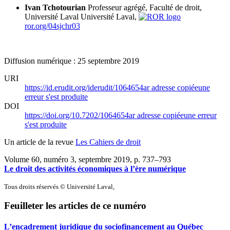
Ivan Tchotourian
Professeur agrégé, Faculté de droit,
Université Laval
Université Laval,
ror.org/04sjchr03
Diffusion numérique : 25 septembre 2019
URI
https://id.erudit.org/iderudit/1064654ar
adresse copiée
une
erreur s'est produite
DOI
https://doi.org/10.7202/1064654ar
adresse copiée
une erreur
s'est produite
Un article de la revue
Les Cahiers de droit
Volume 60, numéro 3, septembre 2019
, p. 737–793
Le droit des activités économiques à l’ère numérique
Tous droits réservés © Université Laval,
Feuilleter les articles de ce numéro
L’encadrement juridique du sociofinancement au Québec