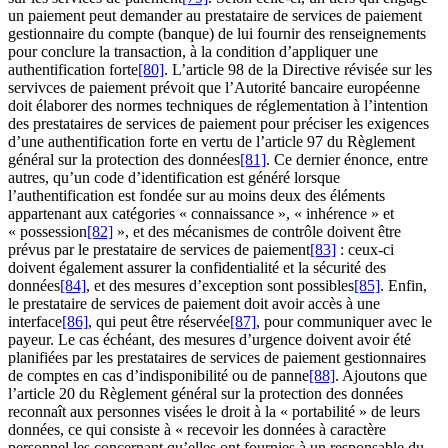
un paiement peut demander au prestataire de services de paiement
gestionnaire du compte (banque) de lui fournir des renseignements
pour conclure la transaction, à la condition d’appliquer une
authentification forte
[80]
. L’article 98 de la Directive révisée sur les
servivces de paiement prévoit que l’Autorité bancaire européenne
doit élaborer des normes techniques de réglementation à l’intention
des prestataires de services de paiement pour préciser les exigences
d’une authentification forte en vertu de l’article 97 du Règlement
général sur la protection des données
[81]
. Ce dernier énonce, entre
autres, qu’un code d’identification est généré lorsque
l’authentification est fondée sur au moins deux des éléments
appartenant aux catégories « connaissance », « inhérence » et
« possession
[82]
», et des mécanismes de contrôle doivent être
prévus par le prestataire de services de paiement
[83]
: ceux-ci
doivent également assurer la confidentialité et la sécurité des
données
[84]
, et des mesures d’exception sont possibles
[85]
. Enfin,
le prestataire de services de paiement doit avoir accès à une
interface
[86]
, qui peut être réservée
[87]
, pour communiquer avec le
payeur. Le cas échéant, des mesures d’urgence doivent avoir été
planifiées par les prestataires de services de paiement gestionnaires
de comptes en cas d’indisponibilité ou de panne
[88]
. Ajoutons que
l’article 20 du Règlement général sur la protection des données
reconnaît aux personnes visées le droit à la « portabilité » de leurs
données, ce qui consiste à « recevoir les données à caractère
personnel les concernant qu’elles ont fournies à un responsable du