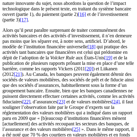
nature innovante du sujet, nous abordons la question de l’impact
technologique dans le présent texte, en traitant du système bancaire
ouvert (partie 1), du paiement (partie 2)
[16]
et de l’investissement
(partie 3)
[17]
.
Alors qu’il peut paraître surprenant de traiter communément des
activités bancaires et des activités d’investissement, il n’en demeure
pas moins que les séparer est, à notre sens, artificiel. D’abord, le
modèle de l’institution financière universelle
[18]
qui pratique des
activités tant bancaires que financières est celui qui prédomine en
dépit de l’adoption de la
Volcker Rule
aux États-Unis
[19]
et de la
publication de plusieurs rapports prônant la mise en place d’une telle
barrière, comme les rapports Vickers (2011
[20]
) et Liikanen
(2012
[21]
). Au Canada, les banques peuvent également détenir des
sociétés de valeurs mobilières, des sociétés de prêt et de fiducie ainsi
que des sociétés d’assurances, habituellement sous la forme d’un
groupement bancaire. Ensuite, bien que les banques canadiennes ne
puissent directement effectuer certaines activités, comme les activités
fiduciaires
[22]
, d’assurances
[23]
et de valeurs mobilières
[24]
, il faut
souligner l’observation faite par le Groupe d’experts sur la
réglementation des valeurs mobilières qui a indiqué dans un rapport
paru en 2009 que « [b]eaucoup d’institutions financières mènent
[actuellement] des activités recoupant les secteurs des banques, de
l’assurance et des valeurs mobilières
[25]
». Dans le même rapport, il
a été noté que 70 % des courtiers en valeurs mobilières et en fonds