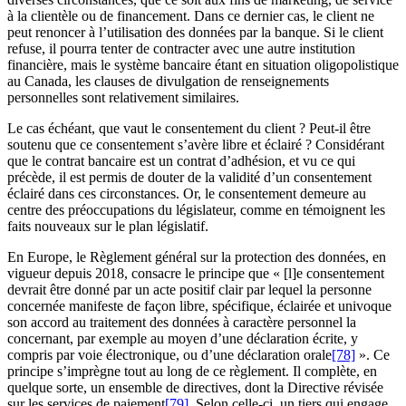
à la clientèle ou de financement. Dans ce dernier cas, le client ne
peut renoncer à l’utilisation des données par la banque. Si le client
refuse, il pourra tenter de contracter avec une autre institution
financière, mais le système bancaire étant en situation oligopolistique
au Canada, les clauses de divulgation de renseignements
personnelles sont relativement similaires.
Le cas échéant, que vaut le consentement du client ? Peut-il être
soutenu que ce consentement s’avère libre et éclairé ? Considérant
que le contrat bancaire est un contrat d’adhésion, et vu ce qui
précède, il est permis de douter de la validité d’un consentement
éclairé dans ces circonstances. Or, le consentement demeure au
centre des préoccupations du législateur, comme en témoignent les
faits nouveaux sur le plan législatif.
En Europe, le Règlement général sur la protection des données, en
vigueur depuis 2018, consacre le principe que « [l]e consentement
devrait être donné par un acte positif clair par lequel la personne
concernée manifeste de façon libre, spécifique, éclairée et univoque
son accord au traitement des données à caractère personnel la
concernant, par exemple au moyen d’une déclaration écrite, y
compris par voie électronique, ou d’une déclaration orale
[78]
». Ce
principe s’imprègne tout au long de ce règlement. Il complète, en
quelque sorte, un ensemble de directives, dont la Directive révisée
sur les services de paiement
[79]
. Selon celle-ci, un tiers qui engage