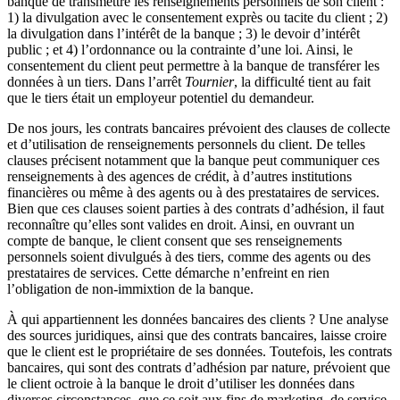
banque de transmettre les renseignements personnels de son client :
1) la divulgation avec le consentement exprès ou tacite du client ; 2)
la divulgation dans l’intérêt de la banque ; 3) le devoir d’intérêt
public ; et 4) l’ordonnance ou la contrainte d’une loi. Ainsi, le
consentement du client peut permettre à la banque de transférer les
données à un tiers. Dans l’arrêt
Tournier
, la difficulté tient au fait
que le tiers était un employeur potentiel du demandeur.
De nos jours, les contrats bancaires prévoient des clauses de collecte
et d’utilisation de renseignements personnels du client. De telles
clauses précisent notamment que la banque peut communiquer ces
renseignements à des agences de crédit, à d’autres institutions
financières ou même à des agents ou à des prestataires de services.
Bien que ces clauses soient parties à des contrats d’adhésion, il faut
reconnaître qu’elles sont valides en droit. Ainsi, en ouvrant un
compte de banque, le client consent que ses renseignements
personnels soient divulgués à des tiers, comme des agents ou des
prestataires de services. Cette démarche n’enfreint en rien
l’obligation de non-immixtion de la banque.
À qui appartiennent les données bancaires des clients ? Une analyse
des sources juridiques, ainsi que des contrats bancaires, laisse croire
que le client est le propriétaire de ses données. Toutefois, les contrats
bancaires, qui sont des contrats d’adhésion par nature, prévoient que
le client octroie à la banque le droit d’utiliser les données dans
diverses circonstances, que ce soit aux fins de marketing, de service