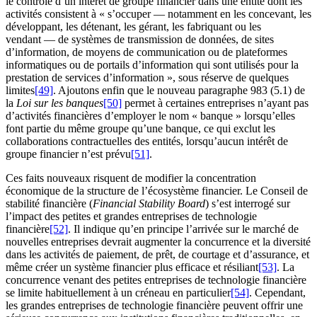
le contrôle d’un intérêt de groupe financier dans une entité dont les
activités consistent à « s’occuper — notamment en les concevant, les
développant, les détenant, les gérant, les fabriquant ou les
vendant — de systèmes de transmission de données, de sites
d’information, de moyens de communication ou de plateformes
informatiques ou de portails d’information qui sont utilisés pour la
prestation de services d’information », sous réserve de quelques
limites
[49]
. Ajoutons enfin que le nouveau paragraphe 983 (5.1) de
la
Loi sur les banques
[50]
permet à certaines entreprises n’ayant pas
d’activités financières d’employer le nom « banque » lorsqu’elles
font partie du même groupe qu’une banque, ce qui exclut les
collaborations contractuelles des entités, lorsqu’aucun intérêt de
groupe financier n’est prévu
[51]
.
Ces faits nouveaux risquent de modifier la concentration
économique de la structure de l’écosystème financier. Le Conseil de
stabilité financière (
Financial Stability Board
) s’est interrogé sur
l’impact des petites et grandes entreprises de technologie
financière
[52]
. Il indique qu’en principe l’arrivée sur le marché de
nouvelles entreprises devrait augmenter la concurrence et la diversité
dans les activités de paiement, de prêt, de courtage et d’assurance, et
même créer un système financier plus efficace et résiliant
[53]
. La
concurrence venant des petites entreprises de technologie financière
se limite habituellement à un créneau en particulier
[54]
. Cependant,
les grandes entreprises de technologie financière peuvent offrir une