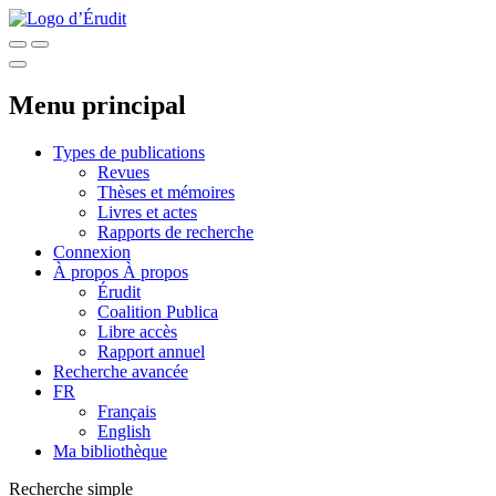
Menu principal
Types de publications
Revues
Thèses et mémoires
Livres et actes
Rapports de recherche
Connexion
À propos
À propos
Érudit
Coalition Publica
Libre accès
Rapport annuel
Recherche avancée
FR
Français
English
Ma bibliothèque
Recherche simple