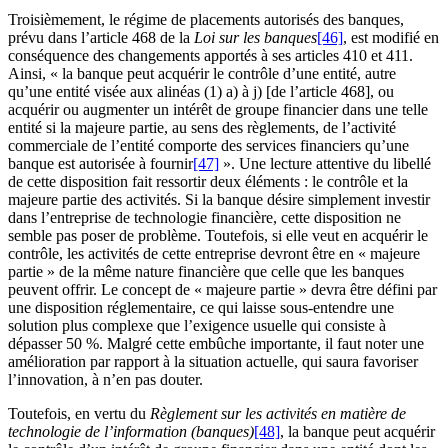
Troisièmement, le régime de placements autorisés des banques,
prévu dans l’article 468 de la
Loi sur les banques
[46]
, est modifié en
conséquence des changements apportés à ses articles 410 et 411.
Ainsi, « la banque peut acquérir le contrôle d’une entité, autre
qu’une entité visée aux alinéas (1) a) à j) [de l’article 468], ou
acquérir ou augmenter un intérêt de groupe financier dans une telle
entité si la majeure partie, au sens des règlements, de l’activité
commerciale de l’entité comporte des services financiers qu’une
banque est autorisée à fournir
[47]
». Une lecture attentive du libellé
de cette disposition fait ressortir deux éléments : le contrôle et la
majeure partie des activités. Si la banque désire simplement investir
dans l’entreprise de technologie financière, cette disposition ne
semble pas poser de problème. Toutefois, si elle veut en acquérir le
contrôle, les activités de cette entreprise devront être en « majeure
partie » de la même nature financière que celle que les banques
peuvent offrir. Le concept de « majeure partie » devra être défini par
une disposition réglementaire, ce qui laisse sous-entendre une
solution plus complexe que l’exigence usuelle qui consiste à
dépasser 50 %. Malgré cette embûche importante, il faut noter une
amélioration par rapport à la situation actuelle, qui saura favoriser
l’innovation, à n’en pas douter.
Toutefois, en vertu du
Règlement sur les activités en matière de
technologie de l’information (banques)
[48]
, la banque peut acquérir