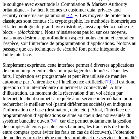
le souligne avec exactitude la Commission & Markets Authority
britannique, « [w]hen it comes to customer data, privacy and
security concerns are paramount
[72]
». Les moyens de protection
classiques sont connus : la cryptographie, les méthodes biométriques
et la technologie du grand livre distribué, aussi appelée « chaîne de
blocs » (
blockchain
). Nous n’insisterons pas ici sur ces moyens,
mais nous désirons approfondir un aspect moins connu et central en
l’espèce, soit l’interface de programmation d’applications. Notons au
passage que ces techniques de sécurité font partie intégrante de
ladite interface.
Simplement exprimée, cette interface permet à diverses applications
de communiquer entre elles pour partager des données. Dans les
faits, l’opération est programmée et peut être utilisée de manière
autonome par l’entremise de l’intelligence artificielle
[73]
. Il est donc
question d’un intermédiaire qui permet la connectivité. À titre
d’illustration, au moment de la réservation d’un vol aérien par
Internet, le client soumet sa requête à un service intermédiaire pour
rechercher le meilleur vol (parmi différentes sociétés) en indiquant
l’information de base (destination, date, etc.). Ainsi, l’interface de
programmation d’applications se situe au coeur des nouveautés du
système bancaire ouvert
[74]
, car elle permet notamment la gestion
de comptes détenus par plusieurs banques, les transferts de fonds
entre comptes (pour éviter les frais en cas de découvert), l’obtention
de meilleurs prix de même que des produits et des services de qualité