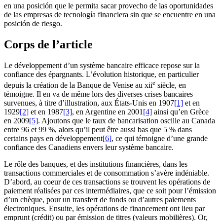
en una posición que le permita sacar provecho de las oportunidades
de las empresas de tecnología financiera sin que se encuentre en una
posición de riesgo.
Corps de l’article
Le développement d’un système bancaire efficace repose sur la
confiance des épargnants. L’évolution historique, en particulier
e
depuis la création de la Banque de Venise au
xii
siècle, en
témoigne. Il en va de même lors des diverses crises bancaires
survenues, à titre d’illustration, aux États-Unis en 1907
[1]
et en
1929
[2]
et en 1987
[3]
, en Argentine en 2001
[4]
ainsi qu’en Grèce
en 2009
[5]
. Ajoutons que le taux de bancarisation oscille au Canada
entre 96 et 99 %, alors qu’il peut être aussi bas que 5 % dans
certains pays en développement
[6]
, ce qui témoigne d’une grande
confiance des Canadiens envers leur système bancaire.
Le rôle des banques, et des institutions financières, dans les
transactions commerciales et de consommation s’avère indéniable.
D’abord, au coeur de ces transactions se trouvent les opérations de
paiement réalisées par ces intermédiaires, que ce soit pour l’émission
d’un chèque, pour un transfert de fonds ou d’autres paiements
électroniques. Ensuite, les opérations de financement ont lieu par
emprunt (crédit) ou par émission de titres (valeurs mobilières). Or,