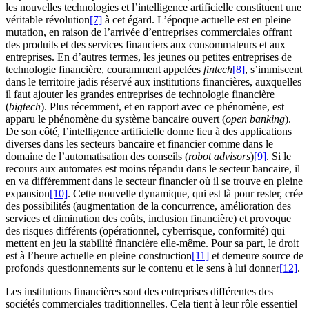
les nouvelles technologies et l’intelligence artificielle constituent une
véritable révolution
[7]
à cet égard. L’époque actuelle est en pleine
mutation, en raison de l’arrivée d’entreprises commerciales offrant
des produits et des services financiers aux consommateurs et aux
entreprises. En d’autres termes, les jeunes ou petites entreprises de
technologie financière, couramment appelées
fintech
[8]
, s’immiscent
dans le territoire jadis réservé aux institutions financières, auxquelles
il faut ajouter les grandes entreprises de technologie financière
(
bigtech
). Plus récemment, et en rapport avec ce phénomène, est
apparu le phénomène du système bancaire ouvert (
open banking
).
De son côté, l’intelligence artificielle donne lieu à des applications
diverses dans les secteurs bancaire et financier comme dans le
domaine de l’automatisation des conseils (
robot advisors
)
[9]
. Si le
recours aux automates est moins répandu dans le secteur bancaire, il
en va différemment dans le secteur financier où il se trouve en pleine
expansion
[10]
. Cette nouvelle dynamique, qui est là pour rester, crée
des possibilités (augmentation de la concurrence, amélioration des
services et diminution des coûts, inclusion financière) et provoque
des risques différents (opérationnel, cyberrisque, conformité) qui
mettent en jeu la stabilité financière elle-même. Pour sa part, le droit
est à l’heure actuelle en pleine construction
[11]
et demeure source de
profonds questionnements sur le contenu et le sens à lui donner
[12]
.
Les institutions financières sont des entreprises différentes des
sociétés commerciales traditionnelles. Cela tient à leur rôle essentiel