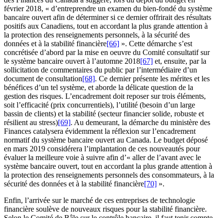
février 2018, « d’entreprendre un examen du bien-fondé du système
bancaire ouvert afin de déterminer si ce dernier offrirait des résultats
positifs aux Canadiens, tout en accordant la plus grande attention à
la protection des renseignements personnels, à la sécurité des
données et à la stabilité financière
[66]
». Cette démarche s’est
concrétisée d’abord par la mise en oeuvre du Comité consultatif sur
le système bancaire ouvert à l’automne 2018
[67]
et, ensuite, par la
sollicitation de commentaires du public par l’intermédiaire d’un
document de consultation
[68]
. Ce dernier présente les mérites et les
bénéfices d’un tel système, et aborde la délicate question de la
gestion des risques. L’encadrement doit reposer sur trois éléments,
soit l’efficacité (prix concurrentiels), l’utilité (besoin d’un large
bassin de clients) et la stabilité (secteur financier solide, robuste et
résilient au stress)
[69]
. Au demeurant, la démarche du ministère des
Finances catalysera évidemment la réflexion sur l’encadrement
normatif du système bancaire ouvert au Canada. Le budget déposé
en mars 2019 considérera l’implantation de ces nouveautés pour
évaluer la meilleure voie à suivre afin d’« aller de l’avant avec le
système bancaire ouvert, tout en accordant la plus grande attention à
la protection des renseignements personnels des consommateurs, à la
sécurité des données et à la stabilité financière
[70]
».
Enfin, l’arrivée sur le marché de ces entreprises de technologie
financière soulève de nouveaux risques pour la stabilité financière.
Selon le Comité de Bâle sur le contrôle bancaire, il faut tenir compte