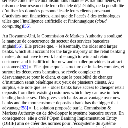
sérieuse concurrence aux institutions financières traditionnelles, en
raison de leur réseau et de leur clientèle déjà établis, de la possibilité
d’utiliser les données personnelles de leurs clients provenant
d’activités non financières, ainsi que de l’accès à des technologies
telles que l’intelligence artificielle et l’infonuagique (
cloud
computing
)
[55]
.
Au Royaume-Uni, la Commission & Markets Authority a souligné
le manque de concurrence du secteur des services bancaires
anglais
[56]
. Elle précise que, « [e]ssentially, the older and larger
banks, which still account for the large majority of the retail banking
market, do not have to work hard enough to win and retain
customers and it is difficult for new and smaller providers to attract
customers
[57]
». Elle ajoute que la structure de frais des comptes, et
surtout les découverts bancaires, se révèle complexe et
désavantageuse pour le client, et que la possibilité de changer
d’institution serait bénéfique aux yeux de plusieurs clients. Au
surplus, elle note que les « older banks have access to cheaper retail
deposits from their existing customers which they can use in their
lending businesses. This gives such banks an advantage over new
banks and the more customer deposits a bank has the bigger that
advantage
[58]
». La solution proposée par la Commission &
Markets Authority est de développer le système bancaire ouvert. En
conséquence, elle a créé l’Open Banking Implementation Entity
(OBIE) afin de créer des normes pour l’écosystème du système