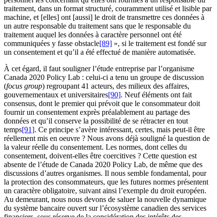
traitement, dans un format structuré, couramment utilisé et lisible par
machine, et [elles] ont [aussi] le droit de transmettre ces données à
un autre responsable du traitement sans que le responsable du
traitement auquel les données à caractère personnel ont été
communiquées y fasse obstacle
[89]
», si le traitement est fondé sur
un consentement et qu’il a été effectué de manière automatisée.
À cet égard, il faut souligner l’étude entreprise par l’organisme
Canada 2020 Policy Lab : celui-ci a tenu un groupe de discussion
(
focus group
) regroupant 41 acteurs, des milieux des affaires,
gouvernementaux et universitaires
[90]
. Neuf éléments ont fait
consensus, dont le premier qui prévoit que le consommateur doit
fournir un consentement exprès préalablement au partage des
données et qu’il conserve la possibilité de se rétracter en tout
temps
[91]
. Ce principe s’avère intéressant, certes, mais peut-il être
réellement mis en oeuvre ? Nous avons déjà souligné la question de
la valeur réelle du consentement. Les normes, dont celles du
consentement, doivent-elles être coercitives ? Cette question est
absente de l’étude de Canada 2020 Policy Lab, de même que des
discussions d’autres organismes. Il nous semble fondamental, pour
la protection des consommateurs, que les futures normes présentent
un caractère obligatoire, suivant ainsi l’exemple du droit européen.
Au demeurant, nous nous devons de saluer la nouvelle dynamique
du système bancaire ouvert sur l’écosystème canadien des services
financiers, sous réserve de la considération des intérêts des