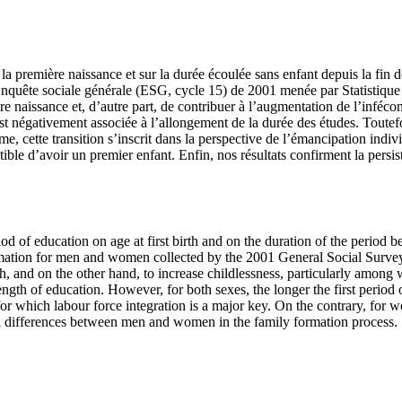
 à la première naissance et sur la durée écoulée sans enfant depuis la fi
Enquête sociale générale (ESG, cycle 15) de 2001 menée par Statistique C
ière naissance et, d’autre part, de contribuer à l’augmentation de l’infé
 est négativement associée à l’allongement de la durée des études. Toutef
 cette transition s’ins­crit dans la perspective de l’émancipation indivi
tible d’avoir un premier enfant. Enfin, nos résultats confirment la persi
iod of education on age at first birth and on the duration of the period be
rmation for men and women collected by the 2001 General Social Survey (
birth, and on the other hand, to increase childlessness, particularly amo
length of education. However, for both sexes, the longer the first period 
 for which labour force integration is a major key. On the contrary, for 
nal differences between men and women in the family formation process.