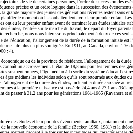
 trajectoires de vie de certaines personnes, l’ordre de succession des év
équence précise et un ordre logique dans la succession des événements con
, la grande majorité des jeunes des générations récentes restent sans enf
planifier le moment où ils souhaiteraient avoir leur premier enfant. Les
ont eu leur premier enfant avant de terminer leurs études initiales (ta
in des études, l’entrée sur le marché du travail, le départ du foyer paren
te recherche, nous nous intéressons principalement à deux de ces seuils, 
 de l’éducation, l’allongement de la durée de la formation initiale est l’u
pleur est de plus en plus soulignée. En 1911, au Canada, environ 1 % de
00 : 4).
économique ou de la province de résidence, l’allongement de la durée de
 connaît un accroissement. Il était de 18,8 ans pour les femmes des géné
es susmentionnées, l’âge médian à la sortie du système éducatif est rest
 des âges médians les individus selon qu’ils sont retournés aux études ou
e l’allongement de la durée des études, incluant la durée associée au r
emmes à la première naissance est passé de 24,4 ans à 27,1 ans (Bélan
nt de passer à 31,2 ans pour les générations 1961-1965 (Ravanera et al., 
a durée des études et le report des événements familiaux, notamment dans
 de la nouvelle économie de la famille (Becker, 1960, 1981) et la théori
entes mettant l’accent à la fois sur les incertitudes qui caractérisent le