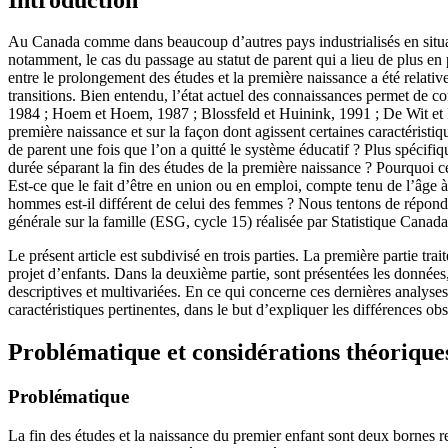
Au Canada comme dans beaucoup d’autres pays industrialisés en situatio
notamment, le cas du passage au statut de parent qui a lieu de plus en p
entre le prolongement des études et la première naissance a été relati
transitions. Bien entendu, l’état actuel des connaissances permet de co
1984 ; Hoem et Hoem, 1987 ; Blossfeld et Huinink, 1991 ; De Wit et Ra
première naissance et sur la façon dont agissent certaines caractéristiq
de parent une fois que l’on a quitté le système éducatif ? Plus spécifiq
durée séparant la fin des études de la première naissance ? Pourquoi ce
Est-ce que le fait d’être en union ou en emploi, compte tenu de l’âge 
hommes est-il différent de celui des femmes ? Nous tentons de répond
générale sur la famille (ESG, cycle 15) réalisée par Statistique Canad
Le présent article est subdivisé en trois parties. La première partie tr
projet d’enfants. Dans la deuxième partie, sont présentées les données,
descriptives et multivariées. En ce qui concerne ces dernières analyses, 
caractéristiques pertinentes, dans le but d’expliquer les différences o
Problématique et considérations théorique
Problématique
La fin des études et la naissance du premier enfant sont deux bornes r