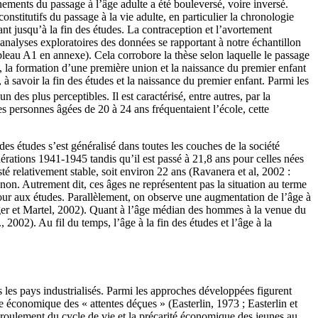
énements du passage à l’âge adulte a été bouleversé, voire inversé.
stitutifs du passage à la vie adulte, en particulier la chronologie
ant jusqu’à la fin des études. La contraception et l’avortement
 analyses exploratoires des données se rapportant à notre échantillon
bleau A1 en annexe). Cela corrobore la thèse selon laquelle le passage
tal, la formation d’une première union et la naissance du premier enfant
à savoir la fin des études et la naissance du premier enfant. Parmi les
n des plus perceptibles. Il est caractérisé, entre autres, par la
s personnes âgées de 20 à 24 ans fréquentaient l’école, cette
s études s’est généralisé dans toutes les couches de la société
rations 1941-1945 tandis qu’il est passé à 21,8 ans pour celles nées
é relativement stable, soit environ 22 ans (Ravanera et al, 2002 :
 non. Autrement dit, ces âges ne représentent pas la situation au terme
etour aux études. Parallèlement, on observe une augmentation de l’âge à
ger et Martel, 2002). Quant à l’âge médian des hommes à la venue du
2002). Au fil du temps, l’âge à la fin des études et l’âge à la
 les pays industrialisés. Parmi les approches développées figurent
e économique des « attentes déçues » (Easterlin, 1973 ; Easterlin et
 déroulement du cycle de vie et la précarité économique des jeunes au