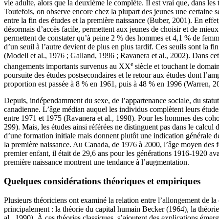
vie adulte, alors que la deuxième le complète. Il est vrai que, dans les
Toutefois, on observe encore chez la plupart des jeunes une certaine s
entre la fin des études et la première naissance (Buber, 2001). En effet
désormais d’accès facile, permettent aux jeunes de choisir et de mieux 
permettent de constater qu’à peine 2 % des hommes et 4,1 % de femmes 
d’un seuil à l’autre devient de plus en plus tardif. Ces seuils sont la f
(Modell et al., 1976 ; Galland, 1996 ; Ravanera et al., 2002). Dans cet
e
changements importants survenus au XX
siècle et touchant le domaine
poursuite des études postsecondaires et le retour aux études dont l’am
proportion est passée à 8 % en 1961, puis à 48 % en 1996 (Warren, 20
Depuis, indépendamment du sexe, de l’appartenance sociale, du statut 
canadienne. L’âge médian auquel les individus complètent leurs études
entre 1971 et 1975 (Ravanera et al., 1998). Pour les hommes des cohort
299). Mais, les études ainsi référées ne distinguent pas dans le calcul
d’une formation initiale mais donnent plutôt une indication générale d
la première naissance. Au Canada, de 1976 à 2000, l’âge moyen des f
premier enfant, il était de 29,6 ans pour les générations 1916-1920 ava
première naissance montrent une tendance à l’augmentation.
Quelques considérations théoriques et empiriques
Plusieurs théoriciens ont examiné la relation entre l’allongement de l
principalement : la théorie du capital humain Becker (1964), la théorie
al., 1990). À ces théories classiques, s’ajoutent des explications émerg