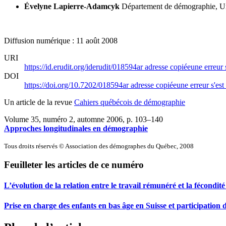
Évelyne Lapierre-Adamcyk
Département de démographie, Un
Diffusion numérique : 11 août 2008
URI
https://id.erudit.org/iderudit/018594ar
adresse copiée
une erreur 
DOI
https://doi.org/10.7202/018594ar
adresse copiée
une erreur s'est
Un article de la revue
Cahiers québécois de démographie
Volume 35, numéro 2, automne 2006
, p. 103–140
Approches longitudinales en démographie
Tous droits réservés © Association des démographes du Québec, 2008
Feuilleter les articles de ce numéro
L’évolution de la relation entre le travail rémunéré et la fécondi
Prise en charge des enfants en bas âge en Suisse et participation