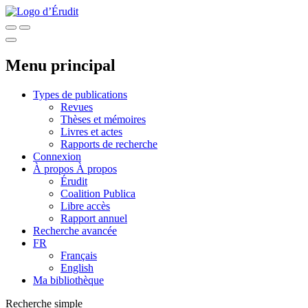
Menu principal
Types de publications
Revues
Thèses et mémoires
Livres et actes
Rapports de recherche
Connexion
À propos
À propos
Érudit
Coalition Publica
Libre accès
Rapport annuel
Recherche avancée
FR
Français
English
Ma bibliothèque
Recherche simple