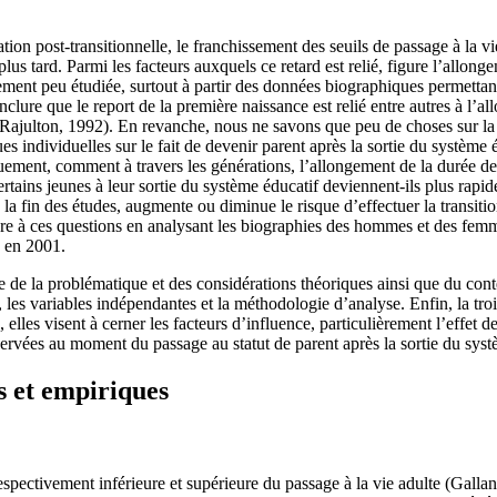
n post-transitionnelle, le franchissement des seuils de passage à la vie
lus tard. Parmi les facteurs auxquels ce retard est relié, figure l’allon
vement peu étudiée, surtout à partir des données biographiques permettan
nclure que le report de la première naissance est relié entre autres à l’
julton, 1992). En revanche, nous ne savons que peu de choses sur la var
ues individuelles sur le fait de devenir parent après la sortie du système
uement, comment à travers les générations, l’allongement de la durée des 
rtains jeunes à leur sortie du système éducatif deviennent-ils plus rapid
à la fin des études, augmente ou diminue le risque d’effectuer la transi
re à ces questions en analysant les biographies des hommes et des femme
a en 2001.
aite de la problématique et des considérations théoriques ainsi que du con
 les variables indépendantes et la méthodologie d’analyse. Enfin, la troi
elles visent à cerner les facteurs d’influence, particulièrement l’effet de
bservées au moment du passage au statut de parent après la sortie du syst
s et empiriques
espectivement inférieure et supérieure du passage à la vie adulte (Gall