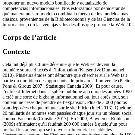
proponer un nuevo modelo bonificado y actualizado de
competencias informacionales. Nos esforzamos por demostrar de
qué manera nuestro modelo combina la fuerza de los modelos más
clásicos, provenientes de la Biblioteconomía y de las Ciencias de la
Información, con las ventajas y los desafíos que propone la Web 2.0.
Corps de l’article
Contexte
Cela fait déjà plus d’une décennie que le Web est devenu la
première source d’accès à l’information (Karsenti & Dumouchel
2010). Plusieurs études ont démontré que chercher sur le Web fait
partie du quotidien des apprenants, du primaire à l’université (Piette,
Pons & Giroux 2007 ; Statistique Canada 2009). Et pour cause,
l’entrée d’Internet dans la sphère publique au cours des années 1990
a créé une sorte de bigbang informationnel où, jour après jour, son
contenu ne cesse de prendre de l’expansion. Plus de 3 000 photos
sont déposées chaque minute sur le site Flickr (Intel 2013). Quelque
20 milliards de minutes sont passées chaque jour sur un réseau social
comme Facebook (Constine 2013). En 2009, Bawden et Robinson
(2009) affirmaient qu’il faudrait 200 000 années à quelqu’un pour
lire tout le contenu qui se trouve sur Internet. Les tablettes
électroniques comme les iPad peuvent contenir chacune plus de 150