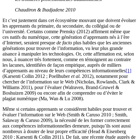
Chaudiron & Ihadjadene 2010
Et c’est justement dans cet écosystème mouvant que doivent évoluer
les apprenants du primaire, du secondaire, du collégial ou de
l’université. Certains comme Prensky (2012) affirment même que
ces natifs du numérique, cette génération d’apprenants nés à l’ère
d’Internet, seraient presque
de facto
plus habiles que les anciennes
générations pour trouver de l’information, vu leur plus grande
aisance à manipuler les technologies. Or, cette affirmation est, selon
nous, à nuancer très fortement, comme en témoignent au contraire
les lacunes, identifiées de façon empirique, auprès de milliers
d’apprenants au niveau de leurs compétences informationnelles
[1]
(Karsenti Collin 2012 ; Poellhuber
et al.
2012), notamment pour
chercher de l’information sur le Web (Nicholas, Rowlands, Clark &
Williams 2011), pour l’évaluer (Walraven, Brand-Gruwel &
Boshuizen 2009) ou encore afin de comprendre ou d’éviter le
plagiat numérique (Ma, Wan & Lu 2008).
Même si certains apprenants se considèrent habiles pour trouver et
évaluer l’information sur le Web (Smith & Caruso 2010 ; Smith,
Salaway & Caruso 2009), la nécessité de les former correctement
aux compétences informationnelles demeure, puisqu’ils sont aussi
nombreux à douter de leur propre efficacité (Head & Eisenberg
2010 ; Karsenti & Collin 2011). De fait, une récente étude auprès de