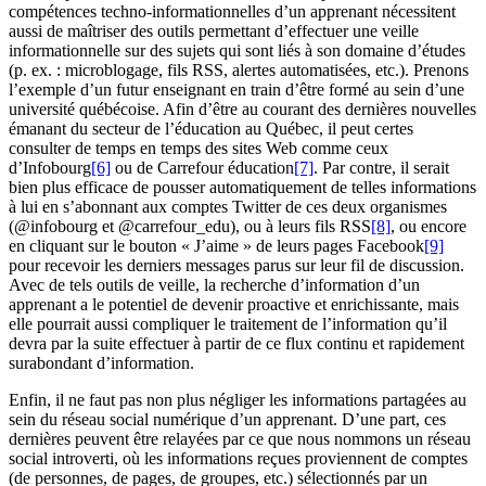
compétences techno-informationnelles d’un apprenant nécessitent
aussi de maîtriser des outils permettant d’effectuer une veille
informationnelle sur des sujets qui sont liés à son domaine d’études
(p. ex. : microblogage, fils RSS, alertes automatisées, etc.). Prenons
l’exemple d’un futur enseignant en train d’être formé au sein d’une
université québécoise. Afin d’être au courant des dernières nouvelles
émanant du secteur de l’éducation au Québec, il peut certes
consulter de temps en temps des sites Web comme ceux
d’Infobourg
[6]
ou de Carrefour éducation
[7]
. Par contre, il serait
bien plus efficace de pousser automatiquement de telles informations
à lui en s’abonnant aux comptes Twitter de ces deux organismes
(@infobourg et @carrefour_edu), ou à leurs fils RSS
[8]
, ou encore
en cliquant sur le bouton « J’aime » de leurs pages Facebook
[9]
pour recevoir les derniers messages parus sur leur fil de discussion.
Avec de tels outils de veille, la recherche d’information d’un
apprenant a le potentiel de devenir proactive et enrichissante, mais
elle pourrait aussi compliquer le traitement de l’information qu’il
devra par la suite effectuer à partir de ce flux continu et rapidement
surabondant d’information.
Enfin, il ne faut pas non plus négliger les informations partagées au
sein du réseau social numérique d’un apprenant. D’une part, ces
dernières peuvent être relayées par ce que nous nommons un réseau
social introverti, où les informations reçues proviennent de comptes
(de personnes, de pages, de groupes, etc.) sélectionnés par un