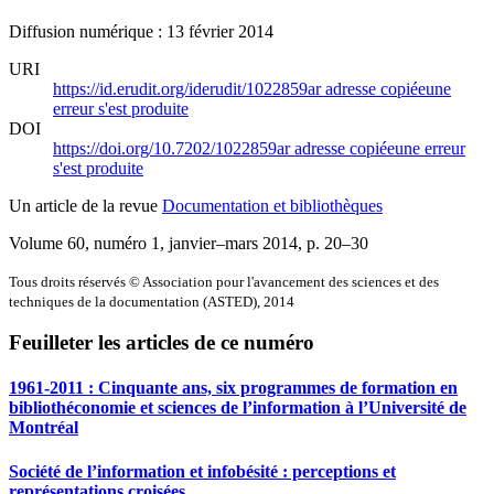
Diffusion numérique : 13 février 2014
URI
https://id.erudit.org/iderudit/1022859ar
adresse copiée
une
erreur s'est produite
DOI
https://doi.org/10.7202/1022859ar
adresse copiée
une erreur
s'est produite
Un article de la revue
Documentation et bibliothèques
Volume 60, numéro 1, janvier–mars 2014
, p. 20–30
Tous droits réservés © Association pour l'avancement des sciences et des
techniques de la documentation (ASTED), 2014
Feuilleter les articles de ce numéro
1961-2011 : Cinquante ans, six programmes de formation en
bibliothéconomie et sciences de l’information à l’Université de
Montréal
Société de l’information et infobésité : perceptions et
représentations croisées