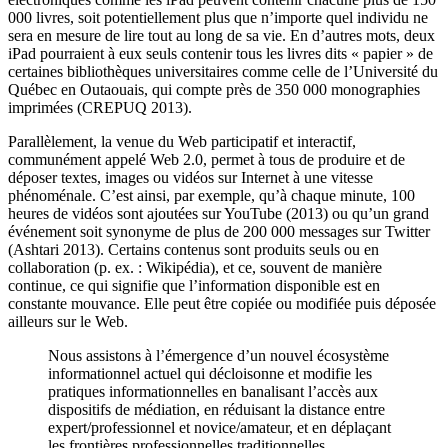
000 livres, soit potentiellement plus que n’importe quel individu ne
sera en mesure de lire tout au long de sa vie. En d’autres mots, deux
iPad pourraient à eux seuls contenir tous les livres dits « papier » de
certaines bibliothèques universitaires comme celle de l’Université du
Québec en Outaouais, qui compte près de 350 000 monographies
imprimées (CREPUQ 2013).
Parallèlement, la venue du Web participatif et interactif,
communément appelé Web 2.0, permet à tous de produire et de
déposer textes, images ou vidéos sur Internet à une vitesse
phénoménale. C’est ainsi, par exemple, qu’à chaque minute, 100
heures de vidéos sont ajoutées sur YouTube (2013) ou qu’un grand
événement soit synonyme de plus de 200 000 messages sur Twitter
(Ashtari 2013). Certains contenus sont produits seuls ou en
collaboration (p. ex. : Wikipédia), et ce, souvent de manière
continue, ce qui signifie que l’information disponible est en
constante mouvance. Elle peut être copiée ou modifiée puis déposée
ailleurs sur le Web.
Nous assistons à l’émergence d’un nouvel écosystème
informationnel actuel qui décloisonne et modifie les
pratiques informationnelles en banalisant l’accès aux
dispositifs de médiation, en réduisant la distance entre
expert/professionnel et novice/amateur, et en déplaçant
les frontières professionnelles traditionnelles.