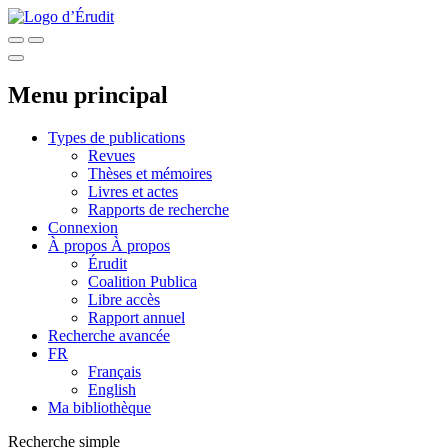
Menu principal
Types de publications
Revues
Thèses et mémoires
Livres et actes
Rapports de recherche
Connexion
À propos
À propos
Érudit
Coalition Publica
Libre accès
Rapport annuel
Recherche avancée
FR
Français
English
Ma bibliothèque
Recherche simple