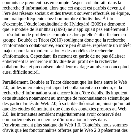
courants ne prennent pas en compte l’aspect collaboratif dans la
recherche d’information, alors que cet aspect est parfois devenu, à
l’ère des réseaux sociaux et des travaux souvent effectués en équipe,
une pratique fréquente chez bon nombre d’individus. À titre
d’exemple, l’étude longitudinale de Hyldegård (2009) a démontré
que le modèle de Kuhlthau (1993) ne s’appliquait pas entièrement à
la résolution de problèmes complexes lorsqu’elle était effectuée en
groupe. Boubée et Tricot (2010) soulignent donc que la recherche
d’information collaborative, encore peu étudiée, représente un intérêt
majeur pour la « modernisation » des modèles de recherche
d’information. Cependant, ils mettent en garde de ne pas délaisser
entièrement la recherche individuelle au profit de la recherche
collaborative, et préconisent ainsi leur mariage au niveau conceptuel,
aussi difficile soit-il.
Parallèlement, Boubée et Tricot dénotent que les liens entre le Web
2.0, où les internautes participent et collaborent au contenu, et la
recherche d’information sont encore loin d’être établis. Ils imputent
cette situation notamment au manque de reconnaissance scientifique
des particularités du Web 2.0, à sa faible théorisation, ainsi qu’au fait
que des études démontrent que dans des contextes propres au Web
2.0, les internautes semblent majoritairement avoir conservé des
comportements en recherche d’information relevés dans
l’environnement plus statique du Web 1.0. Toutefois, nous sommes
d’avis que les fonctionnalités offertes par le Web 2.0 présentent des