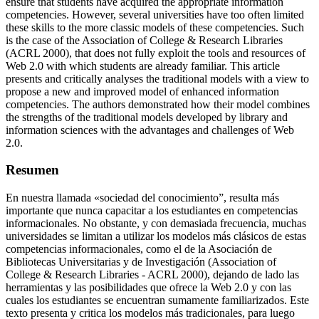
ensure that students have acquired the appropriate information
competencies. However, several universities have too often limited
these skills to the more classic models of these competencies. Such
is the case of the Association of College & Research Libraries
(ACRL 2000), that does not fully exploit the tools and resources of
Web 2.0 with which students are already familiar. This article
presents and critically analyses the traditional models with a view to
propose a new and improved model of enhanced information
competencies. The authors demonstrated how their model combines
the strengths of the traditional models developed by library and
information sciences with the advantages and challenges of Web
2.0.
Resumen
En nuestra llamada «sociedad del conocimiento”, resulta más
importante que nunca capacitar a los estudiantes en competencias
informacionales. No obstante, y con demasiada frecuencia, muchas
universidades se limitan a utilizar los modelos más clásicos de estas
competencias informacionales, como el de la Asociación de
Bibliotecas Universitarias y de Investigación (Association of
College & Research Libraries - ACRL 2000), dejando de lado las
herramientas y las posibilidades que ofrece la Web 2.0 y con las
cuales los estudiantes se encuentran sumamente familiarizados. Este
texto presenta y critica los modelos más tradicionales, para luego