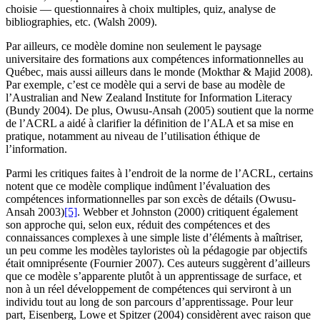
choisie — questionnaires à choix multiples, quiz, analyse de
bibliographies, etc. (Walsh 2009).
Par ailleurs, ce modèle domine non seulement le paysage
universitaire des formations aux compétences informationnelles au
Québec, mais aussi ailleurs dans le monde (Mokthar & Majid 2008).
Par exemple, c’est ce modèle qui a servi de base au modèle de
l’Australian and New Zealand Institute for Information Literacy
(Bundy 2004). De plus, Owusu-Ansah (2005) soutient que la norme
de l’ACRL a aidé à clarifier la définition de l’ALA et sa mise en
pratique, notamment au niveau de l’utilisation éthique de
l’information.
Parmi les critiques faites à l’endroit de la norme de l’ACRL, certains
notent que ce modèle complique indûment l’évaluation des
compétences informationnelles par son excès de détails (Owusu-
Ansah 2003)
[5]
. Webber et Johnston (2000) critiquent également
son approche qui, selon eux, réduit des compétences et des
connaissances complexes à une simple liste d’éléments à maîtriser,
un peu comme les modèles tayloristes où la pédagogie par objectifs
était omniprésente (Fournier 2007). Ces auteurs suggèrent d’ailleurs
que ce modèle s’apparente plutôt à un apprentissage de surface, et
non à un réel développement de compétences qui serviront à un
individu tout au long de son parcours d’apprentissage. Pour leur
part, Eisenberg, Lowe et Spitzer (2004) considèrent avec raison que