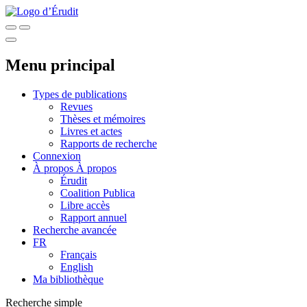
Menu principal
Types de publications
Revues
Thèses et mémoires
Livres et actes
Rapports de recherche
Connexion
À propos
À propos
Érudit
Coalition Publica
Libre accès
Rapport annuel
Recherche avancée
FR
Français
English
Ma bibliothèque
Recherche simple