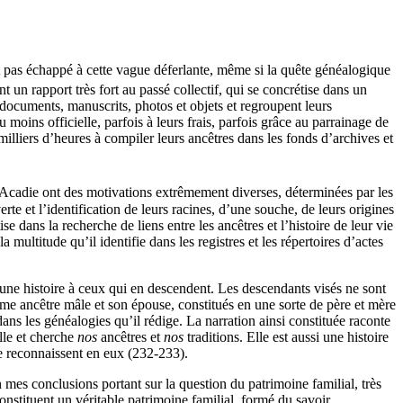
 pas échappé à cette vague déferlante, même si la quête généalogique
 un rapport très fort au passé collectif, qui se concrétise dans un
 documents, manuscrits, photos et objets et regroupent leurs
 moins officielle, parfois à leurs frais, parfois grâce au parrainage de
milliers d’heures à compiler leurs ancêtres dans les fonds d’archives et
Acadie ont des motivations extrêmement diverses, déterminées par les
te et l’identification de leurs racines, d’une souche, de leurs origines
e dans la recherche de liens entre les ancêtres et l’histoire de leur vie
 multitude qu’il identifie dans les registres et les répertoires d’actes
r une histoire à ceux qui en descendent. Les descendants visés ne sont
me ancêtre mâle et son épouse, constitués en une sorte de père et mère
 dans les généalogies qu’il rédige. La narration ainsi constituée raconte
lle et cherche
nos
ancêtres et
nos
traditions. Elle est aussi une histoire
se reconnaissent en eux (232-233).
 mes conclusions portant sur la question du patrimoine familial, très
onstituent un véritable patrimoine familial, formé du savoir