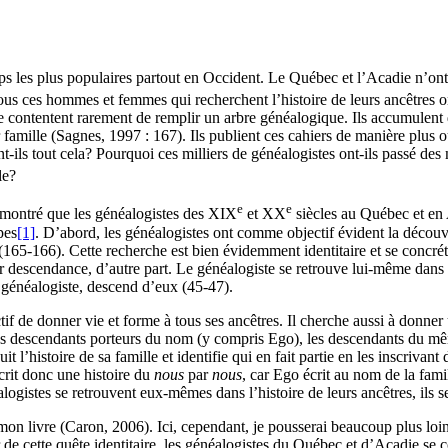
ps les plus populaires partout en Occident. Le Québec et l’Acadie n’ont
ous ces hommes et femmes qui recherchent l’histoire de leurs ancêtres ont
 se contentent rarement de remplir un arbre généalogique. Ils accumulent
r famille (Sagnes, 1997 : 167). Ils publient ces cahiers de manière plus ou
-ils tout cela? Pourquoi ces milliers de généalogistes ont-ils passé des 
le?
e
e
émontré que les généalogistes des XIX
et XX
siècles au Québec et en 
pes
[1]
. D’abord, les généalogistes ont comme objectif évident la découver
(165-166). Cette recherche est bien évidemment identitaire et se concrétis
eur descendance, d’autre part. Le généalogiste se retrouve lui-même dans la
e généalogiste, descend d’eux (45-47).
ctif de donner vie et forme à tous ses ancêtres. Il cherche aussi à donne
les descendants porteurs du nom (y compris Ego), les descendants du mê
l’histoire de sa famille et identifie qui en fait partie en les inscrivant
écrit donc une histoire du
nous
par
nous
, car Ego écrit au nom de la fami
alogistes se retrouvent eux-mêmes dans l’histoire de leurs ancêtres, ils 
mon livre (Caron, 2006). Ici, cependant, je pousserai beaucoup plus loin
de cette quête identitaire, les généalogistes du Québec et d’Acadie se c