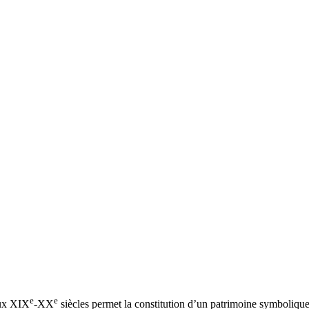
e
e
aux XIX
-XX
siècles permet la constitution d’un patrimoine symboliqu