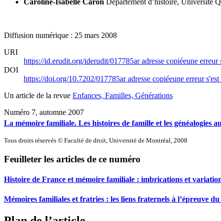
Caroline-Isabelle Caron
Département d’histoire, Université 
Diffusion numérique : 25 mars 2008
URI
https://id.erudit.org/iderudit/017785ar
adresse copiée
une erreur 
DOI
https://doi.org/10.7202/017785ar
adresse copiée
une erreur s'est
Un article de la revue
Enfances, Familles, Générations
Numéro 7, automne 2007
La mémoire familiale. Les histoires de famille et les généalogies 
Tous droits réservés © Faculté de droit, Université de Montréal, 2008
Feuilleter les articles de ce numéro
Histoire de France et mémoire familiale : imbrications et variatio
Mémoires familiales et fratries : les liens fraternels à l’épreuve d
Plan de l’article