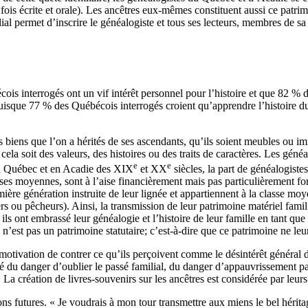
 la fois écrite et orale). Les ancêtres eux-mêmes constituent aussi ce pa
lial permet d’inscrire le généalogiste et tous ses lecteurs, membres de sa 
interrogés ont un vif intérêt personnel pour l’histoire et que 82 % d’en
s, puisque 77 % des Québécois interrogés croient qu’apprendre l’histoire
s biens que l’on a hérités de ses ascendants, qu’ils soient meubles ou im
cela soit des valeurs, des histoires ou des traits de caractères. Les gén
e
e
 au Québec et en Acadie des XIX
et XX
siècles, la part de généalogistes
asses moyennes, sont à l’aise financièrement mais pas particulièrement f
ière génération instruite de leur lignée et appartiennent à la classe mo
iers ou pêcheurs). Ainsi, la transmission de leur patrimoine matériel fam
ls ont embrassé leur généalogie et l’histoire de leur famille en tant que 
’est pas un patrimoine statutaire; c’est-à-dire que ce patrimoine ne leu
vation de contrer ce qu’ils perçoivent comme le désintérêt général des 
u danger d’oublier le passé familial, du danger d’appauvrissement par 
 La création de livres-souvenirs sur les ancêtres est considérée par le
ons futures. « Je voudrais à mon tour transmettre aux miens le bel héritage