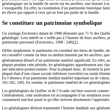
généalogique sur la famille (le savoir sur les ancêtres, une histoire à
s’enorgueillir. En effet, la constitution d’un patrimoine historique fami
les élever par rapport à ceux qui ne font pas partie de la famille.
Se constituer un patrimoine symbolique
Un sondage
Environics
datant de 1998 démontre que 71 % des Québécois 
généalogie. Leur intérêt ne s’arrête pas à l’histoire de leurs ancêtre
patrimoine personnel (Environics, 1998 : 248)
[2]
.
Défini simplement, le patrimoine est constitué des biens de famille, de
est
considéré
comme un bien ou attribut transmis par les ancêtres, que 
généralement dénués d’un patrimoine matériel significatif. En effet,
plupart pendant cette période, les généalogistes appartiennent aux cl
une éducation postsecondaire. Pour la plupart donc, ils forment la prem
plupart était d’une classe sociale inférieure (ouvrière) ou rurale (ferm
En l’absence d’un patrimoine familial matériel important ou de valeur, i
181-182, 240). En somme, le patrimoine matériel de ces généalogistes n
Les généalogistes du Québec et de l’Acadie ont bien souvent comme moti
Généralement, cette motivation est accompagnée d’un sentiment avoué d
connaissent mal leur passé et qu’elles doivent absolument l’apprendre.
Les généalogistes désirent transmettre l’histoire familiale aux générati