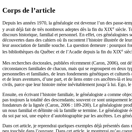
Corps de l’article
Depuis les années 1970, la généalogie est devenue l’un des passe-tem
e
y avait déjà fait de très nombreux adeptes dès la fin du XIX
siècle. T
discours historique, familial et personnel. En effet, ces généalogistes
découvertes dans des cahiers où ils racontent l’histoire illustrée de leu
leur association de famille souche. La question demeure : pourquoi font
e
les bibliothèques du Québec et de l’Acadie depuis la fin du XIX
sièc
Mes recherches doctorales, publiées récemment (Caron, 2006), ont d
circonstances familiales de chacun, mais qui se regroupent en deux ty
personnelles et familiales, de leurs fondements génétiques et culturels 
et de leurs aventures, d’une part, et de liens entre ces ancêtres-là et l
civils, parce que leur histoire mène inévitablement jusqu’à lui. Ego, l
Ensuite, en écrivant l’histoire familiale, le généalogiste a comme obje
pas toujours la totalité des descendants; souvent ce sont uniquement 
fondateurs de la lignée (Caron, 2006 : 189-200). Le généalogiste produit 
un
nous
familial et délimite où la famille se termine. Le généalogiste 
du soi par soi, une espèce d’autobiographie par les ancêtres. Les géné
Dans cet article, je reprendrai quelques exemples déjà présentés dans 
peu touchée dans l’ouvrage. Dans cet article, je montrerai qu’au coeur 