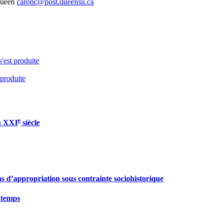
Queen
caronc@post.queensu.ca
s'est produite
 produite
e
au XXI
siècle
ns d’appropriation sous contrainte sociohistorique
u temps