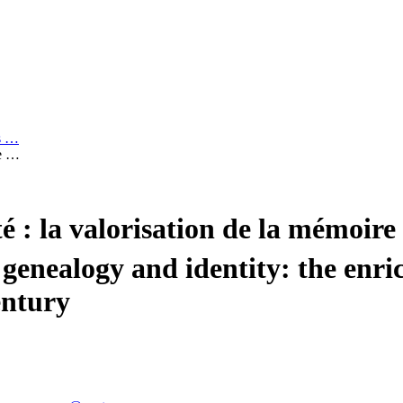
es …
re …
té : la valorisation de la mémoire
genealogy and identity: the enr
entury