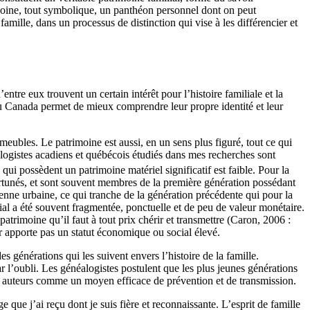
trimoine, tout symbolique, un panthéon personnel dont on peut
famille, dans un processus de distinction qui vise à les différencier et
tre eux trouvent un certain intérêt pour l’histoire familiale et la
 du Canada permet de mieux comprendre leur propre identité et leur
meubles. Le patrimoine est aussi, en un sens plus figuré, tout ce qui
éalogistes acadiens et québécois étudiés dans mes recherches sont
 qui possèdent un patrimoine matériel significatif est faible. Pour la
ortunés, et sont souvent membres de la première génération possédant
yenne urbaine, ce qui tranche de la génération précédente qui pour la
ilial a été souvent fragmentée, ponctuelle et de peu de valeur monétaire.
patrimoine qu’il faut à tout prix chérir et transmettre (Caron, 2006 :
r apporte pas un statut économique ou social élevé.
générations qui les suivent envers l’histoire de la famille.
l’oubli. Les généalogistes postulent que les plus jeunes générations
urs auteurs comme un moyen efficace de prévention et de transmission.
 que j’ai reçu dont je suis fière et reconnaissante. L’esprit de famille