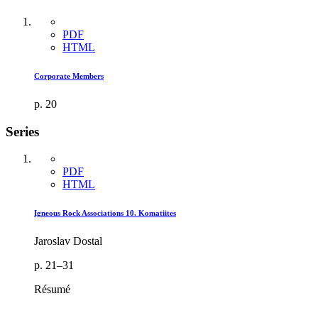
PDF
HTML
Corporate Members
p. 20
Series
PDF
HTML
Igneous Rock Associations 10. Komatiites
Jaroslav Dostal
p. 21–31
Résumé