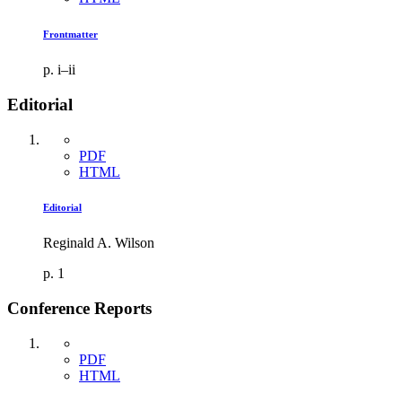
Frontmatter
p. i–ii
Editorial
PDF
HTML
Editorial
Reginald A. Wilson
p. 1
Conference Reports
PDF
HTML