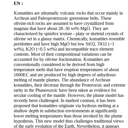
EN :
Komatiites are ultramafic volcanic rocks that occur mainly in
Archean and Paleoproterozoic greenstone belts. These
olivine-rich rocks are assumed to have crystallized from
magmas that have about 28–30 wt% MgO. They are
characterized by spinifex texture - platy or skeletal crystals of
olivine set in a glassy matrix. Chemically, komatiites resemble
peridotites and have high MgO but low SiO2, TiO2 (<1
wt%), K2O (<0.5 wt%) and incompatible trace element
contents. Most of their compositional variations can be
accounted for by olivine fractionation. Komatiites are
conventionally considered to be derived from high
temperature melts that have eruption temperatures of about
1600EC and are produced by high degrees of anhydrous
melting of mantle plumes. The abundance of Archean
komatiites, their decrease through the Proterozoic and extreme
rarity in the Phanerozoic have been taken as evidence for
secular cooling of the mantle. However, the plume model has
recently been challenged. In marked contrast, it has been
proposed that komatiites originate via hydrous melting at a
shallow depth in subduction environments at significantly
lower melting temperatures than those invoked by the plume
hypothesis. This new model thus challenges traditional views
of the early evolution of the Earth. Nevertheless, it appears