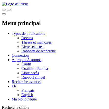
Menu principal
Types de publications
Revues
Thèses et mémoires
Livres et actes
Rapports de recherche
Connexion
À propos
À propos
Érudit
Coalition Publica
Libre accès
Rapport annuel
Recherche avancée
FR
Français
English
Ma bibliothèque
Recherche simple