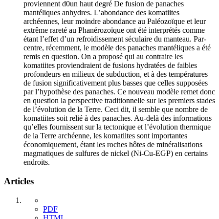
proviennent d0un haut degré De fusion de panaches
mantéliques anhydres. L’abondance des komatiites
archéennes, leur moindre abondance au Paléozoïque et leur
extrême rareté au Phanérozoïque ont été interprétés comme
étant l’effet d’un refroidissement séculaire du manteau. Par-
centre, récemment, le modèle des panaches mantéliques a été
remis en question. On a proposé qui au contraire les
komatiites proviendraient de fusions hydratées de faibles
profondeurs en milieux de subduction, et à des températures
de fusion significativement plus basses que celles supposées
par l’hypothèse des panaches. Ce nouveau modèle remet donc
en question la perspective traditionnelle sur les premiers stades
de l’évolution de la Terre. Ceci dit, il semble que nombre de
komatiites soit relié à des panaches. Au-delà des informations
qu’elles fournissent sur la tectonique et l’évolution thermique
de la Terre archéenne, les komatiites sont importantes
économiquement, étant les roches hôtes de minéralisations
magmatiques de sulfures de nickel (Ni-Cu-EGP) en certains
endroits.
Articles
PDF
HTML