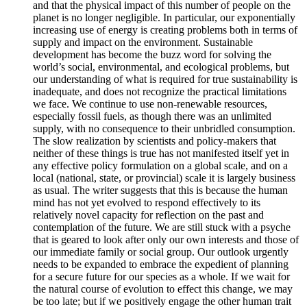
and that the physical impact of this number of people on the
planet is no longer negligible. In particular, our exponentially
increasing use of energy is creating problems both in terms of
supply and impact on the environment. Sustainable
development has become the buzz word for solving the
world’s social, environmental, and ecological problems, but
our understanding of what is required for true sustainability is
inadequate, and does not recognize the practical limitations
we face. We continue to use non-renewable resources,
especially fossil fuels, as though there was an unlimited
supply, with no consequence to their unbridled consumption.
The slow realization by scientists and policy-makers that
neither of these things is true has not manifested itself yet in
any effective policy formulation on a global scale, and on a
local (national, state, or provincial) scale it is largely business
as usual. The writer suggests that this is because the human
mind has not yet evolved to respond effectively to its
relatively novel capacity for reflection on the past and
contemplation of the future. We are still stuck with a psyche
that is geared to look after only our own interests and those of
our immediate family or social group. Our outlook urgently
needs to be expanded to embrace the expedient of planning
for a secure future for our species as a whole. If we wait for
the natural course of evolution to effect this change, we may
be too late; but if we positively engage the other human trait