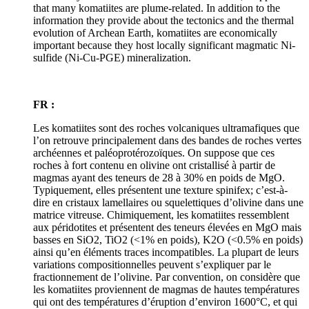
that many komatiites are plume-related. In addition to the
information they provide about the tectonics and the thermal
evolution of Archean Earth, komatiites are economically
important because they host locally significant magmatic Ni-
sulfide (Ni-Cu-PGE) mineralization.
FR :
Les komatiites sont des roches volcaniques ultramafiques que
l’on retrouve principalement dans des bandes de roches vertes
archéennes et paléoprotérozoïques. On suppose que ces
roches à fort contenu en olivine ont cristallisé à partir de
magmas ayant des teneurs de 28 à 30% en poids de MgO.
Typiquement, elles présentent une texture spinifex; c’est-à-
dire en cristaux lamellaires ou squelettiques d’olivine dans une
matrice vitreuse. Chimiquement, les komatiites ressemblent
aux péridotites et présentent des teneurs élevées en MgO mais
basses en SiO2, TiO2 (<1% en poids), K2O (<0.5% en poids)
ainsi qu’en éléments traces incompatibles. La plupart de leurs
variations compositionnelles peuvent s’expliquer par le
fractionnement de l’olivine. Par convention, on considère que
les komatiites proviennent de magmas de hautes températures
qui ont des températures d’éruption d’environ 1600°C, et qui