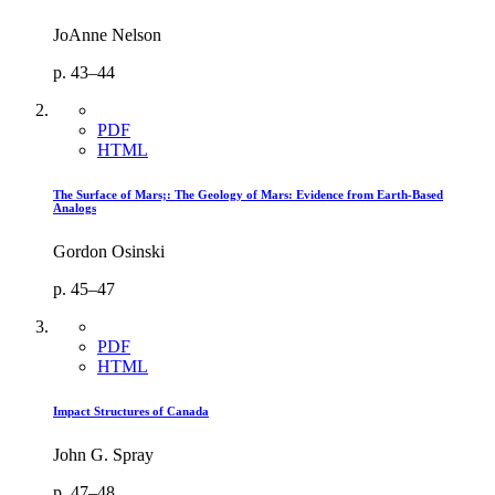
JoAnne Nelson
p. 43–44
PDF
HTML
The Surface of Mars;: The Geology of Mars: Evidence from Earth-Based
Analogs
Gordon Osinski
p. 45–47
PDF
HTML
Impact Structures of Canada
John G. Spray
p. 47–48