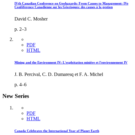
IVth Canadian Conference on Geohazards: From Causes to Management: IVe
Conféference Canadienne sur les Géorisques: des causes à la gestion
David C. Mosher
p. 2–3
PDF
HTML
Mining and the Environment IV: L'exploitation minière et l'environnement IV
J. B. Percival, C. D. Dumaresq et F. A. Michel
p. 4–6
New Series
PDF
HTML
Canada Celebrates the International Year of Planet Earth