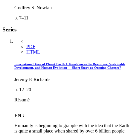
Godfrey S. Nowlan
p. 7–11
Series
PDF
HTML
International Year of Planet Earth 1. Non-Renewable Resources, Sustainable
Development, and Human Evolution — Short Story or Opening Chapter?
Jeremy P. Richards
p. 12–20
Résumé
EN :
Humanity is beginning to grapple with the idea that the Earth
is quite a small place when shared by over 6 billion people,