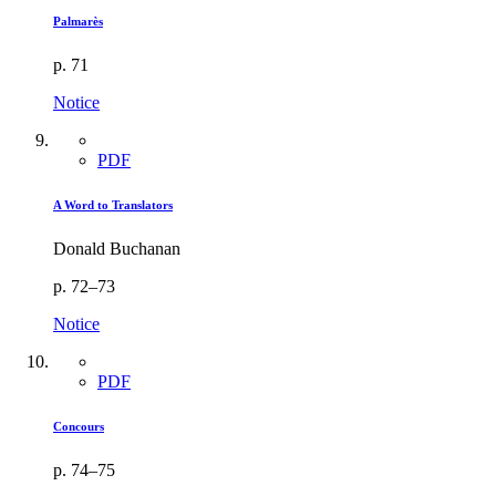
Palmarès
p. 71
Notice
PDF
A Word to Translators
Donald Buchanan
p. 72–73
Notice
PDF
Concours
p. 74–75