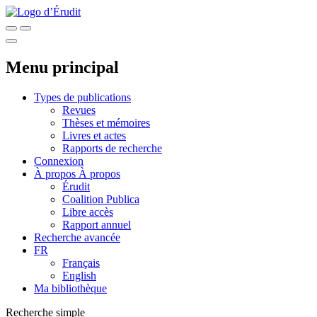
Menu principal
Types de publications
Revues
Thèses et mémoires
Livres et actes
Rapports de recherche
Connexion
À propos
À propos
Érudit
Coalition Publica
Libre accès
Rapport annuel
Recherche avancée
FR
Français
English
Ma bibliothèque
Recherche simple