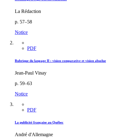
La Rédaction
p. 57–58
Notice
PDF
Rubrique du langage II : vision comparative et vision absolue
Jean-Paul Vinay
p. 59–63
Notice
PDF
La publicité française au Québec
André d'Allemagne