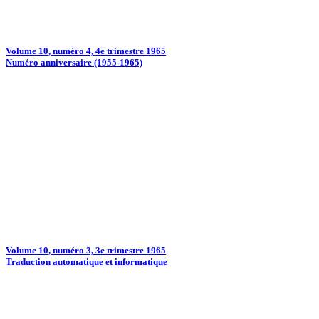
Volume 10, numéro 4, 4e trimestre 1965
Numéro anniversaire (1955-1965)
Volume 10, numéro 3, 3e trimestre 1965
Traduction automatique et informatique