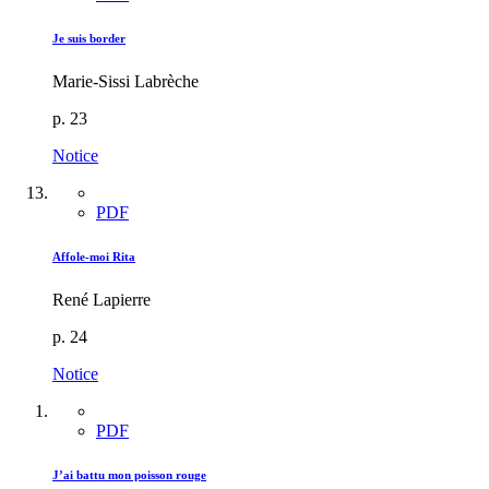
Je suis border
Marie-Sissi Labrèche
p. 23
Notice
PDF
Affole-moi Rita
René Lapierre
p. 24
Notice
PDF
J’ai battu mon poisson rouge