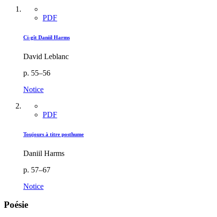
PDF
Ci-gît Daniil Harms
David Leblanc
p. 55–56
Notice
PDF
Toujours à titre posthume
Daniil Harms
p. 57–67
Notice
Poésie