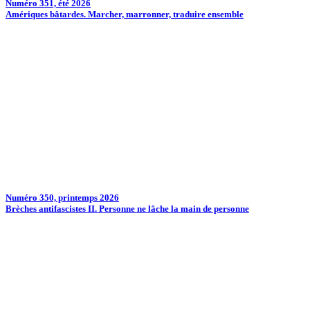
Numéro 351, été 2026
Amériques bâtardes. Marcher, marronner, traduire ensemble
Numéro 350, printemps 2026
Brèches antifascistes II. Personne ne lâche la main de personne