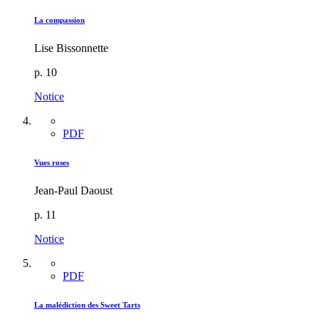
La compassion
Lise Bissonnette
p. 10
Notice
PDF
Vues roses
Jean-Paul Daoust
p. 11
Notice
PDF
La malédiction des Sweet Tarts