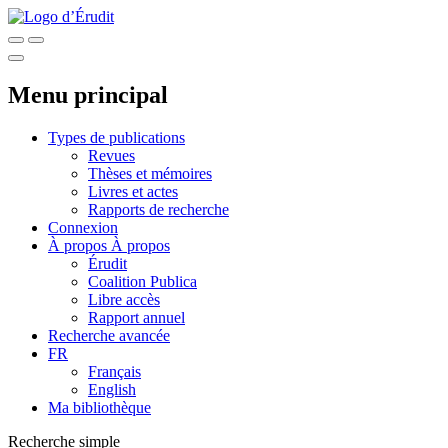
Menu principal
Types de publications
Revues
Thèses et mémoires
Livres et actes
Rapports de recherche
Connexion
À propos
À propos
Érudit
Coalition Publica
Libre accès
Rapport annuel
Recherche avancée
FR
Français
English
Ma bibliothèque
Recherche simple