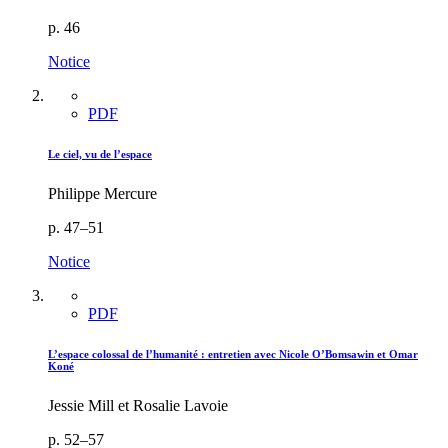
p. 46
Notice
PDF
Le ciel, vu de l’espace
Philippe Mercure
p. 47–51
Notice
PDF
L’espace colossal de l’humanité : entretien avec Nicole O’Bomsawin et Omar
Koné
Jessie Mill et Rosalie Lavoie
p. 52–57