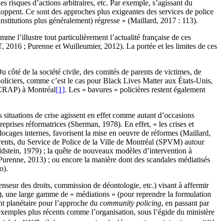
es risques d’actions arbitraires, etc. Par exemple, s’agissant du
eloppent. Ce sont des approches plus exigeantes des services de police
nstitutions plus généralement) régresse » (Maillard, 2017 : 113).
 l’illustre tout particulièrement l’actualité française de ces
AT, 2016 ; Purenne et Wuilleumier, 2012). La portée et les limites de ces
 côté de la société civile, des comités de parents de victimes, de
s policiers, comme c’est le cas pour Black Lives Matter aux États-Unis,
s (CRAP) à Montréal
[1]
. Les « bavures » policières restent également
s situations de crise agissent en effet comme autant d’occasions
reprises réformatrices (Sherman, 1978). En effet, « les crises et
 blocages internes, favorisent la mise en oeuvre de réformes (Maillard,
urrents, du Service de Police de la Ville de Montréal (SPVM) autour
ldstein, 1979) ; la quête de nouveaux modèles d’intervention à
(Purenne, 2013) ; ou encore la manière dont des scandales médiatisés
o).
seur des droits, commission de déontologie, etc.) visant à affermir
), une large gamme de « médiations » (pour reprendre la formulation
nt planétaire pour l’approche du
community policing
, en passant par
s exemples plus récents comme l’organisation, sous l’égide du ministère
e