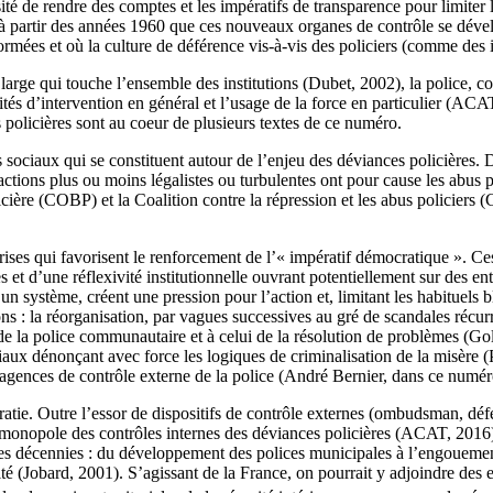
sité de rendre des comptes et les impératifs de transparence pour limiter l
st à partir des années 1960 que ces nouveaux organes de contrôle se dév
rmées et où la culture de déférence vis-à-vis des policiers (comme des i
 qui touche l’ensemble des institutions (Dubet, 2002), la police, comme
lités d’intervention en général et l’usage de la force en particulier (AC
 policières sont au coeur de plusieurs textes de ce numéro.
ociaux qui se constituent autour de l’enjeu des déviances policières. Du
rs actions plus ou moins légalistes ou turbulentes ont pour cause les abu
icière (COBP) et la Coalition contre la répression et les abus policier
rises qui favorisent le renforcement de l’« impératif démocratique ». Ce
 et d’une réflexivité institutionnelle ouvrant potentiellement sur des ent
 d’un système, créent une pression pour l’action et, limitant les habituels
ons : la réorganisation, par vagues successives au gré de scandales réc
de la police communautaire et à celui de la résolution de problèmes (Go
iaux dénonçant avec force les logiques de criminalisation de la misère 
gences de contrôle externe de la police (André Bernier, dans ce numér
ie. Outre l’essor de dispositifs de contrôle externes (ombudsman, défen
le monopole des contrôles internes des déviances policières (ACAT, 2016
res décennies : du développement des polices municipales à l’engoueme
rité (Jobard, 2001). S’agissant de la France, on pourrait y adjoindre de