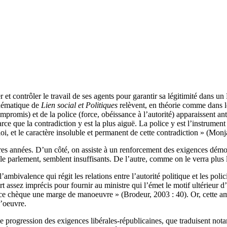
contrôler le travail de ses agents pour garantir sa légitimité dans un Éta
thématique de
Lien social et Politiques
relèvent, en théorie comme dans le
promis) et de la police (force, obéissance à l’autorité) apparaissent an
rce que la contradiction y est la plus aiguë. La police y est l’instrument 
loi, et le caractère insoluble et permanent de cette contradiction » (Monj
ères années. D’un côté, on assiste à un renforcement des exigences dém
e parlement, semblent insuffisants. De l’autre, comme on le verra plus l
ambivalence qui régit les relations entre l’autorité politique et les po
art assez imprécis pour fournir au ministre qui l’émet le motif ultérieur d
it ce chèque une marge de manoeuvre » (Brodeur, 2003 : 40). Or, cette a
l’oeuvre.
e progression des exigences libérales-républicaines, que traduisent nota