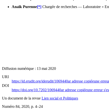
Anaïk Purenne
[*]
Chargée de recherches — Laboratoire « E
Diffusion numérique : 13 mai 2020
URI
https://id.erudit.org/iderudit/1069440ar
adresse copiée
une erreur
DOI
https://doi.org/10.7202/1069440ar
adresse copiée
une erreur s'es
Un document de la revue
Lien social et Politiques
Numéro 84, 2020
, p. 4–24