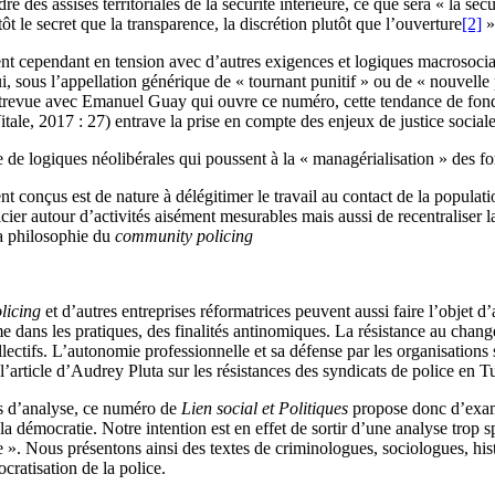
re des assises territoriales de la sécurité intérieure, ce que sera « la sé
utôt le secret que la transparence, la discrétion plutôt que l’ouverture
[2]
»
nt cependant en tension avec d’autres exigences et logiques macrosocial
, sous l’appellation générique de « tournant punitif » ou de « nouvelle p
’entrevue avec Emanuel Guay qui ouvre ce numéro, cette tendance de fo
 (Vitale, 2017 : 27) entrave la prise en compte des enjeux de justice soc
e logiques néolibérales qui poussent à la « managérialisation » des for
t conçus est de nature à délégitimer le travail au contact de la populatio
licier autour d’activités aisément mesurables mais aussi de recentraliser la
la philosophie du
community policing
licing
et d’autres entreprises réformatrices peuvent aussi faire l’objet d
mme dans les pratiques, des finalités antinomiques. La résistance au chang
ectifs. L’autonomie professionnelle et sa défense par les organisations sy
l’article d’Audrey Pluta sur les résistances des syndicats de police en T
es d’analyse, ce numéro de
Lien social et Politiques
propose donc d’exami
 la démocratie. Notre intention est en effet de sortir d’une analyse trop sp
 ». Nous présentons ainsi des textes de criminologues, sociologues, histo
cratisation de la police.