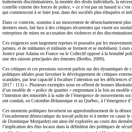
traitements discriminatoires, la montée des droits individuels, la néces
contrôle externe des forces de police, « ce n’est pas un hasard si c’e
qui commencent à se faire jour, dans des sociétés plus éduquées et info
Dans ce contexte, soumise à un mouvement de désenchantement plus large
derniers mois, fait face à des critiques récurrentes qui visent ses moda
entreprises de mises en accusation des violences et des discriminations
Ces exigences sont largement reprises et poussées par les mouvements s
juristes, et de militantes et militants se forment et se mobilisent. Leu
Justice pour Adama en France ou le Collectif opposé à la brutalité pol
une des raisons principales des émeutes (Bertho, 2009).
Ces critiques et ces pressions ouvrent parfois sur des dynamiques de c
politiques idéales pour favoriser le développement de critiques externes
scandales, par leur capacité à focaliser l’attention sur les déficiences
2017 : 113) ». Plusieurs exemples nous en offrent de bonnes illustrati
d’un modèle de « police de quartier » empruntant à la fois au modèle 
l’intention des minorités à la suite de l’émergence de mouvements soc
ont conduit, en Colombie-Britannique et au Québec, à l’émergence d’a
Ces moments politiques favorisent un approfondissement de la démocrat
l’encadrement démocratique du travail policier et à mettre en cause 
de Dominique Monjardet) ont ainsi été explorées au cours des derniè
l’implication des élus locaux dans la définition des politiques de sécu