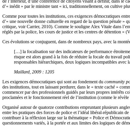
de l’Intérieur, d’une conférence de citoyens visant à définir, dans le cad
d’« inédit » par le ministre tant « ici, traditionnellement, on cultive pl
Comme pour toutes les institutions, ces exigences démocratiques entre
d’« une nouvelle donne culturelle en regard de la question pénale » qui
critique, voir Carrier, 2010). Comme le souligne Alex Vitale dans l
réglés par la police, les cours de justice et les centres de détention »
Ces évolutions se conjuguent, dans de nombreux pays, avec la montée d
[…] la focalisation sur des indicateurs de performance étroitemen
risque est alors grand à la fois de réduire la focale du travail po
responsables hiérarchiques, deux logiques incompatibles avec 
Maillard, 2009 : 1205
Les exigences démocratiques qui sont au fondement du
community po
des institutions, tout en laissant perdurer, dans le « texte caché » co
commencer par des professionnels guidés par leurs propres intérêts coll
proclamées et le fonctionnement réel de l’institution (comme le révèle 
Organisé autour de quatorze contributions empruntant plusieurs angl
entre les pratiques des forces de police et l’idéal libéral-républicain de
contribuer à la réflexion large sur la thématique « Police et Démocratie
questionnements variés, à la portée et aux limites des logiques de démo