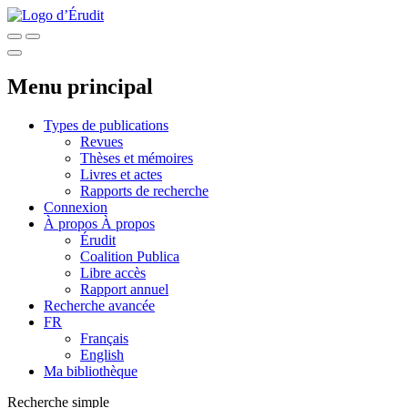
Menu principal
Types de publications
Revues
Thèses et mémoires
Livres et actes
Rapports de recherche
Connexion
À propos
À propos
Érudit
Coalition Publica
Libre accès
Rapport annuel
Recherche avancée
FR
Français
English
Ma bibliothèque
Recherche simple