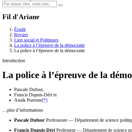
Fil d'Ariane
Érudit
Revues
Lien social et Politiques
La police à l’épreuve de la démocratie
La police à l’épreuve de la démocratie
Introduction
La police à l’épreuve de la démo
Pascale Dufour
,
Francis Dupuis-Déri
et
Anaïk Purenne
[*]
…plus d’informations
Pascale Dufour
Professeure — Département de science politiq
Francis Dupuis-Déri
Professeur — Département de science po