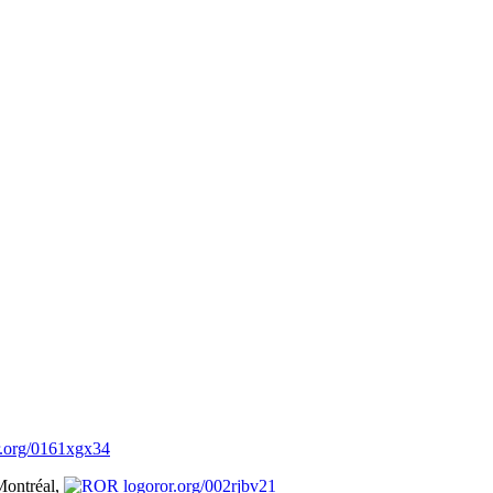
r.org/0161xgx34
Montréal,
ror.org/002rjbv21