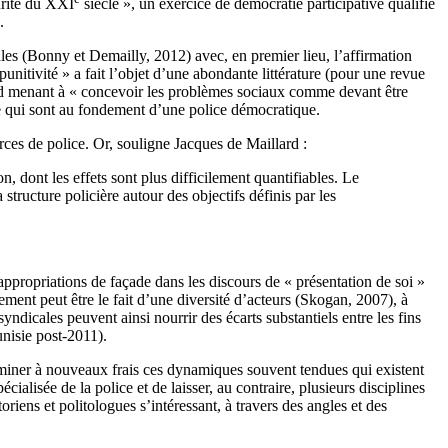
curité du XXI
siècle », un exercice de démocratie participative qualifié
.
es (Bonny et Demailly, 2012) avec, en premier lieu, l’affirmation
unitivité » a fait l’objet d’une abondante littérature (pour une revue
nd menant à « concevoir les problèmes sociaux comme devant être
iale qui sont au fondement d’une police démocratique.
ces de police. Or, souligne Jacques de Maillard :
n, dont les effets sont plus difficilement quantifiables. Le
 structure policière autour des objectifs définis par les
’appropriations de façade dans les discours de « présentation de soi »
ement peut être le fait d’une diversité d’acteurs (Skogan, 2007), à
ndicales peuvent ainsi nourrir des écarts substantiels entre les fins
unisie post-2011).
ner à nouveaux frais ces dynamiques souvent tendues qui existent
écialisée de la police et de laisser, au contraire, plusieurs disciplines
riens et politologues s’intéressant, à travers des angles et des