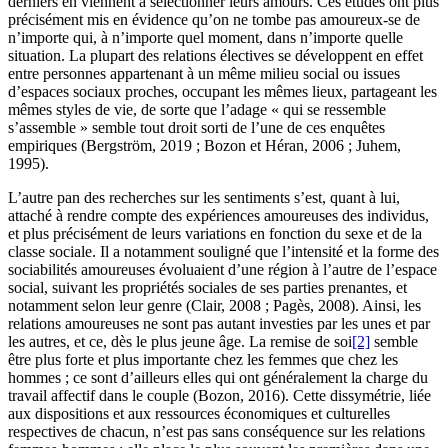
derniers en viennent à sélectionner leurs amours. Ces études ont plus
précisément mis en évidence qu’on ne tombe pas amoureux-se de
n’importe qui, à n’importe quel moment, dans n’importe quelle
situation. La plupart des relations électives se développent en effet
entre personnes appartenant à un même milieu social ou issues
d’espaces sociaux proches, occupant les mêmes lieux, partageant les
mêmes styles de vie, de sorte que l’adage « qui se ressemble
s’assemble » semble tout droit sorti de l’une de ces enquêtes
empiriques (Bergström, 2019 ; Bozon et Héran, 2006 ; Juhem,
1995).
L’autre pan des recherches sur les sentiments s’est, quant à lui,
attaché à rendre compte des expériences amoureuses des individus,
et plus précisément de leurs variations en fonction du sexe et de la
classe sociale. Il a notamment souligné que l’intensité et la forme des
sociabilités amoureuses évoluaient d’une région à l’autre de l’espace
social, suivant les propriétés sociales de ses parties prenantes, et
notamment selon leur genre (Clair, 2008 ; Pagès, 2008). Ainsi, les
relations amoureuses ne sont pas autant investies par les unes et par
les autres, et ce, dès le plus jeune âge. La remise de soi
[2]
semble
être plus forte et plus importante chez les femmes que chez les
hommes ; ce sont d’ailleurs elles qui ont généralement la charge du
travail affectif dans le couple (Bozon, 2016). Cette dissymétrie, liée
aux dispositions et aux ressources économiques et culturelles
respectives de chacun, n’est pas sans conséquence sur les relations