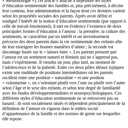
« Méthodologie »), cet article s’attache à dépeindre les styles
d’éducation sentimentale des familles et, plus précisément, à décrire
leur contenu, leur administration et la façon dont ces derniers varient
selon les propriétés sociales des parents. Après avoir défini et
souligné l’intérêt de la notion d’éducation sentimentale (par rapport à
celle de travail émotionnel), il met en évidence l’existence de deux
principales formes d’éducation à l’amour : la première, la culture des
sentiments, se caractérise par un intérêt et un investissement
précoces des deux parents dans la vie sentimentale des enfants afin
de leur enseigner les bonnes manières d’aimer ; la seconde est
davantage basée sur le « laisser-faire ». Les parents pensent que
l’amour est un sentiment naturel et féminin qui ne s’apprend pas,
mais s’expérimente. Il viendra un jour, plus tard, au moment de
l’adolescence et de la puberté. Entre ces deux pôles idéaux typiques
existe une multitude de positions intermédiaires où les parents
oscillent entre une position « naturaliste » et une position
« volontariste », en s’orientant plutôt vers l’une ou plutôt vers l’autre
selon l’âge et le sexe des enfants, et selon leur degré de familiarité
avec les études développementalistes et neuropsychologiques. Ces
différents styles d’éducation sentimentale ne se retrouvent pas au
hasard : ils sont socialement situés et dépendent principalement de la
définition de l’amour en vigueur dans le milieu social
d’appartenance de la famille et des normes de genre sur lesquelles
elle repose.