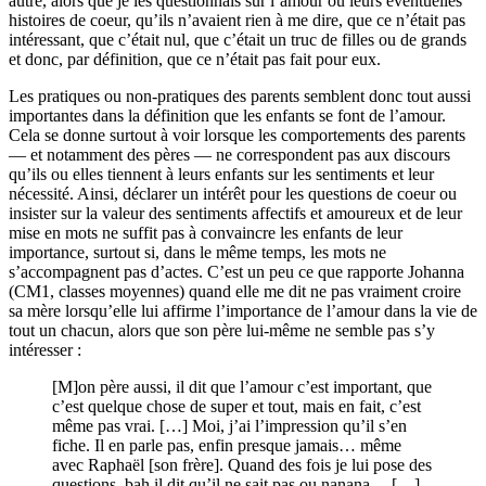
autre, alors que je les questionnais sur l’amour ou leurs éventuelles
histoires de coeur, qu’ils n’avaient rien à me dire, que ce n’était pas
intéressant, que c’était nul, que c’était un truc de filles ou de grands
et donc, par définition, que ce n’était pas fait pour eux.
Les pratiques ou non-pratiques des parents semblent donc tout aussi
importantes dans la définition que les enfants se font de l’amour.
Cela se donne surtout à voir lorsque les comportements des parents
— et notamment des pères — ne correspondent pas aux discours
qu’ils ou elles tiennent à leurs enfants sur les sentiments et leur
nécessité. Ainsi, déclarer un intérêt pour les questions de coeur ou
insister sur la valeur des sentiments affectifs et amoureux et de leur
mise en mots ne suffit pas à convaincre les enfants de leur
importance, surtout si, dans le même temps, les mots ne
s’accompagnent pas d’actes. C’est un peu ce que rapporte Johanna
(CM1, classes moyennes) quand elle me dit ne pas vraiment croire
sa mère lorsqu’elle lui affirme l’importance de l’amour dans la vie de
tout un chacun, alors que son père lui-même ne semble pas s’y
intéresser :
[M]on père aussi, il dit que l’amour c’est important, que
c’est quelque chose de super et tout, mais en fait, c’est
même pas vrai. […] Moi, j’ai l’impression qu’il s’en
fiche. Il en parle pas, enfin presque jamais… même
avec Raphaël [son frère]. Quand des fois je lui pose des
questions, bah il dit qu’il ne sait pas ou nanana… […]