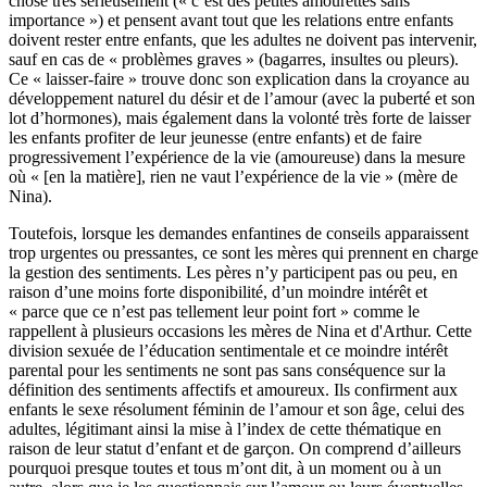
chose très sérieusement (« c’est des petites amourettes sans
importance ») et pensent avant tout que les relations entre enfants
doivent rester entre enfants, que les adultes ne doivent pas intervenir,
sauf en cas de « problèmes graves » (bagarres, insultes ou pleurs).
Ce « laisser-faire » trouve donc son explication dans la croyance au
développement naturel du désir et de l’amour (avec la puberté et son
lot d’hormones), mais également dans la volonté très forte de laisser
les enfants profiter de leur jeunesse (entre enfants) et de faire
progressivement l’expérience de la vie (amoureuse) dans la mesure
où « [en la matière], rien ne vaut l’expérience de la vie » (mère de
Nina).
Toutefois, lorsque les demandes enfantines de conseils apparaissent
trop urgentes ou pressantes, ce sont les mères qui prennent en charge
la gestion des sentiments. Les pères n’y participent pas ou peu, en
raison d’une moins forte disponibilité, d’un moindre intérêt et
« parce que ce n’est pas tellement leur point fort » comme le
rappellent à plusieurs occasions les mères de Nina et d'Arthur. Cette
division sexuée de l’éducation sentimentale et ce moindre intérêt
parental pour les sentiments ne sont pas sans conséquence sur la
définition des sentiments affectifs et amoureux. Ils confirment aux
enfants le sexe résolument féminin de l’amour et son âge, celui des
adultes, légitimant ainsi la mise à l’index de cette thématique en
raison de leur statut d’enfant et de garçon. On comprend d’ailleurs
pourquoi presque toutes et tous m’ont dit, à un moment ou à un