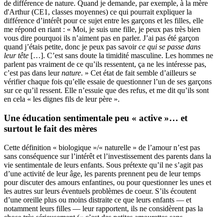
de différence de nature. Quand je demande, par exemple, à la mère
d'Arthur (CE1, classes moyennes) ce qui pourrait expliquer la
différence d’intérêt pour ce sujet entre les garçons et les filles, elle
me répond en riant : « Moi, je suis une fille, je peux pas très bien
vous dire pourquoi ils n’aiment pas en parler. J’ai pas été garçon
quand j’étais petite, donc je peux pas savoir
ce qui se passe dans
leur tête
[…]. C’est sans doute la timidité masculine. Les hommes ne
parlent pas vraiment de ce qu’ils ressentent, ça ne les intéresse pas,
c’est pas dans leur
nature
. » Cet état de fait semble d’ailleurs se
vérifier chaque fois qu’elle essaie de questionner l’un de ses garçons
sur ce qu’il ressent. Elle n’essuie que des refus, et me dit qu’ils sont
en cela « les dignes fils de leur père ».
Une éducation sentimentale peu « active »… et
surtout le fait des mères
Cette définition « biologique »/« naturelle » de l’amour n’est pas
sans conséquence sur l’intérêt et l’investissement des parents dans la
vie sentimentale de leurs enfants. Sous prétexte qu’il ne s’agit pas
d’une activité de leur âge, les parents prennent peu de leur temps
pour discuter des amours enfantines, ou pour questionner les unes et
les autres sur leurs éventuels problèmes de coeur. S’ils écoutent
d’une oreille plus ou moins distraite ce que leurs enfants — et
notamment leurs filles — leur rapportent, ils ne considèrent pas la