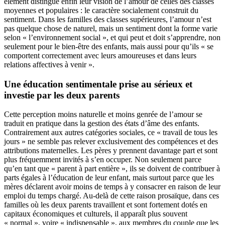
élément distingue enfin leur vision de l’amour de celles des classes
moyennes et populaires : le caractère socialement construit du
sentiment. Dans les familles des classes supérieures, l’amour n’est
pas quelque chose de naturel, mais un sentiment dont la forme varie
selon « l’environnement social », et qui peut et doit s’apprendre, non
seulement pour le bien-être des enfants, mais aussi pour qu’ils « se
comportent correctement avec leurs amoureuses et dans leurs
relations affectives à venir ».
Une éducation sentimentale prise au sérieux et
investie par les deux parents
Cette perception moins naturelle et moins genrée de l’amour se
traduit en pratique dans la gestion des états d’âme des enfants.
Contrairement aux autres catégories sociales, ce « travail de tous les
jours » ne semble pas relever exclusivement des compétences et des
attributions maternelles. Les pères y prennent davantage part et sont
plus fréquemment invités à s’en occuper. Non seulement parce
qu’en tant que « parent à part entière », ils se doivent de contribuer à
parts égales à l’éducation de leur enfant, mais surtout parce que les
mères déclarent avoir moins de temps à y consacrer en raison de leur
emploi du temps chargé. Au-delà de cette raison prosaïque, dans ces
familles où les deux parents travaillent et sont fortement dotés en
capitaux économiques et culturels, il apparaît plus souvent
« normal », voire « indispensable », aux membres du couple que les