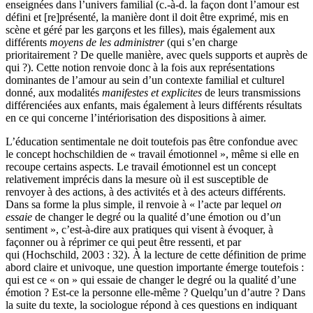
enseignées dans l’univers familial (c.-à-d. la façon dont l’amour est
défini et [re]présenté, la manière dont il doit être exprimé, mis en
scène et géré par les garçons et les filles), mais également aux
différents
moyens de les administrer
(qui s’en charge
prioritairement ? De quelle manière, avec quels supports et auprès de
qui ?). Cette notion renvoie donc à la fois aux représentations
dominantes de l’amour au sein d’un contexte familial et culturel
donné, aux modalités
manifestes et explicites
de leurs transmissions
différenciées aux enfants, mais également à leurs différents résultats
en ce qui concerne l’intériorisation des dispositions à aimer.
L’éducation sentimentale ne doit toutefois pas être confondue avec
le concept hochschildien de « travail émotionnel », même si elle en
recoupe certains aspects. Le travail émotionnel est un concept
relativement imprécis dans la mesure où il est susceptible de
renvoyer à des actions, à des activités et à des acteurs différents.
Dans sa forme la plus simple, il renvoie à « l’acte par lequel
on
essaie
de changer le degré ou la qualité d’une émotion ou d’un
sentiment », c’est-à-dire aux pratiques qui visent à évoquer, à
façonner ou à réprimer ce qui peut être ressenti, et par
qui (Hochschild, 2003 : 32). À la lecture de cette définition de prime
abord claire et univoque, une question importante émerge toutefois :
qui est ce « on » qui essaie de changer le degré ou la qualité d’une
émotion ? Est-ce la personne elle-même ? Quelqu’un d’autre ? Dans
la suite du texte, la sociologue répond à ces questions en indiquant