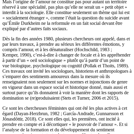
Mais l’origine de l’amour ne constitue pas pour autant un territoire
réservé à une spécialité, pas plus qu’elle ne serait un « petit objet »
interdit à la sociologie. Elle constitue seulement un thème qui lui est
« socialement étranger », comme l’était la question du suicide avant
qu’Émile Durkheim ne la reformule en un fait social devant être
expliqué par d’autres faits sociaux.
Dès la fin des années 1980, plusieurs chercheurs ont appelé, dans et
par leurs travaux, à prendre au sérieux les différentes émotions, y
compris l’amour, et à les dénaturaliser (Hochschild, 1983 ;
Kemper, 1990), c’est-à-dire à changer de focale et à les appréhender
à partir d’un « oeil sociologique » plutôt qu’à partir d’un point de
vue biologique, psychologique ou cognitif (Pollak et Thoits, 1989).
Ces travaux ont invité les sociologues, historiens et anthropologues à
s’emparer des sentiments amoureux dans la mesure où ils
renseignaient non seulement sur les normes et injonctions de genre
en vigueur dans un espace social et historique donné, mais aussi et
surtout parce qu’ils donnaient à voir la manière dont les rapports de
domination se (re)produisaient (Stets et Turner, 2006 et 2015).
Ce sont les chercheuses féministes qui ont été les plus actives à cet
égard (Dayan-Herzbrun, 1982 ; García-Andrade, Gunnarsson et
Jónasdóttir, 2018). Ce sont elles qui, les premières, ont incité à
prendre en compte et à décortiquer « le pouvoir de l’amour ». Et si
l’analyse de la formation et du développement du sentiment