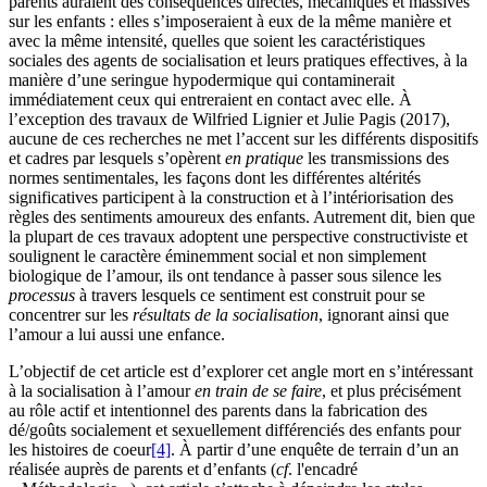
parents auraient des conséquences directes, mécaniques et massives
sur les enfants : elles s’imposeraient à eux de la même manière et
avec la même intensité, quelles que soient les caractéristiques
sociales des agents de socialisation et leurs pratiques effectives, à la
manière d’une seringue hypodermique qui contaminerait
immédiatement ceux qui entreraient en contact avec elle. À
l’exception des travaux de Wilfried Lignier et Julie Pagis (2017),
aucune de ces recherches ne met l’accent sur les différents dispositifs
et cadres par lesquels s’opèrent
en pratique
les transmissions des
normes sentimentales, les façons dont les différentes altérités
significatives participent à la construction et à l’intériorisation des
règles des sentiments amoureux des enfants. Autrement dit, bien que
la plupart de ces travaux adoptent une perspective constructiviste et
soulignent le caractère éminemment social et non simplement
biologique de l’amour, ils ont tendance à passer sous silence les
processus
à travers lesquels ce sentiment est construit pour se
concentrer sur les
résultats de la socialisation
, ignorant ainsi que
l’amour a lui aussi une enfance.
L’objectif de cet article est d’explorer cet angle mort en s’intéressant
à la socialisation à l’amour
en train de se faire
, et plus précisément
au rôle actif et intentionnel des parents dans la fabrication des
dé/goûts socialement et sexuellement différenciés des enfants pour
les histoires de coeur
[4]
. À partir d’une enquête de terrain d’un an
réalisée auprès de parents et d’enfants (
cf
. l'encadré