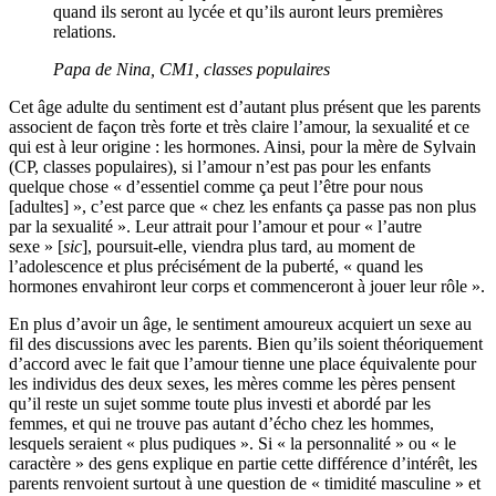
quand ils seront au lycée et qu’ils auront leurs premières
relations.
Papa de Nina, CM1, classes populaires
Cet âge adulte du sentiment est d’autant plus présent que les parents
associent de façon très forte et très claire l’amour, la sexualité et ce
qui est à leur origine : les hormones. Ainsi, pour la mère de Sylvain
(CP, classes populaires), si l’amour n’est pas pour les enfants
quelque chose « d’essentiel comme ça peut l’être pour nous
[adultes] », c’est parce que « chez les enfants ça passe pas non plus
par la sexualité ». Leur attrait pour l’amour et pour « l’autre
sexe » [
sic
], poursuit-elle, viendra plus tard, au moment de
l’adolescence et plus précisément de la puberté, « quand les
hormones envahiront leur corps et commenceront à jouer leur rôle ».
En plus d’avoir un âge, le sentiment amoureux acquiert un sexe au
fil des discussions avec les parents. Bien qu’ils soient théoriquement
d’accord avec le fait que l’amour tienne une place équivalente pour
les individus des deux sexes, les mères comme les pères pensent
qu’il reste un sujet somme toute plus investi et abordé par les
femmes, et qui ne trouve pas autant d’écho chez les hommes,
lesquels seraient « plus pudiques ». Si « la personnalité » ou « le
caractère » des gens explique en partie cette différence d’intérêt, les
parents renvoient surtout à une question de « timidité masculine » et