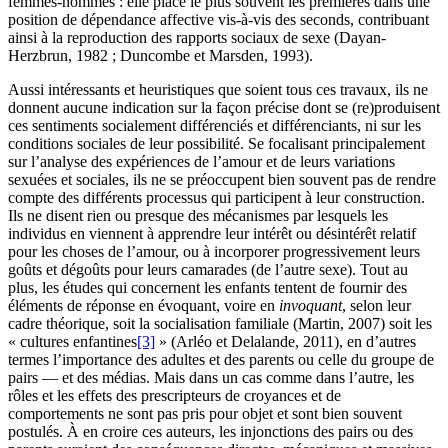
femmes-hommes : elle place le plus souvent les premières dans une
position de dépendance affective vis-à-vis des seconds, contribuant
ainsi à la reproduction des rapports sociaux de sexe (Dayan-
Herzbrun, 1982 ; Duncombe et Marsden, 1993).
Aussi intéressants et heuristiques que soient tous ces travaux, ils ne
donnent aucune indication sur la façon précise dont se (re)produisent
ces sentiments socialement différenciés et différenciants, ni sur les
conditions sociales de leur possibilité. Se focalisant principalement
sur l’analyse des expériences de l’amour et de leurs variations
sexuées et sociales, ils ne se préoccupent bien souvent pas de rendre
compte des différents processus qui participent à leur construction.
Ils ne disent rien ou presque des mécanismes par lesquels les
individus en viennent à apprendre leur intérêt ou désintérêt relatif
pour les choses de l’amour, ou à incorporer progressivement leurs
goûts et dégoûts pour leurs camarades (de l’autre sexe). Tout au
plus, les études qui concernent les enfants tentent de fournir des
éléments de réponse en évoquant, voire en
invoquant
, selon leur
cadre théorique, soit la socialisation familiale (Martin, 2007) soit les
« cultures enfantines
[3]
» (Arléo et Delalande, 2011), en d’autres
termes l’importance des adultes et des parents ou celle du groupe de
pairs — et des médias. Mais dans un cas comme dans l’autre, les
rôles et les effets des prescripteurs de croyances et de
comportements ne sont pas pris pour objet et sont bien souvent
postulés. À en croire ces auteurs, les injonctions des pairs ou des