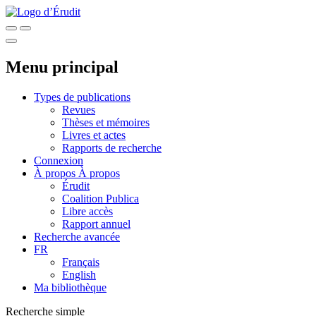
Menu principal
Types de publications
Revues
Thèses et mémoires
Livres et actes
Rapports de recherche
Connexion
À propos
À propos
Érudit
Coalition Publica
Libre accès
Rapport annuel
Recherche avancée
FR
Français
English
Ma bibliothèque
Recherche simple