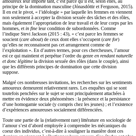
amoureux leur importe tant, c’est parce qu’il est, selon elles, au
principe de la domination masculine (Jónasdóttir et Ferguson, 2015).
Il en est le pivot, « l’idéologie » par laquelle les femmes en viennent
non seulement à accepter la division sexuée des tâches et des rôles,
mais également l’appropriation de leur travail et de leur corps par les
hommes, et
in fine
leur condition de subordonnées. Comme
l’indique Stevi Jackson (2015 : 43), « c’est parce les femmes se
soucient (
care about
) de ceux dont elles s’occupent (
care for
)
qu’elles ne reconnaissent pas cet arrangement comme de
l’exploitation ». En d’autres termes, pour ces chercheuses, l’amour
est ce qui maintient et perpétue l’ordre du genre
en rendant naturelle
et donc légitime
la division sexuée des rôles (dans le couple), ainsi
que les différents principes de domination que cette division
suppose.
Malgré ces nombreuses invitations, les recherches sur les sentiments
amoureux demeurent relativement rares. Les enquêtes qui se sont
toutefois penchées sur le sujet se sont principalement attachées à
mettre en évidence deux phénomènes : la présence et la persistance
d’une homogamie sociale (y compris chez les jeunes) ; et l’existence
d’expériences amoureuses socialement différenciées.
Toute une partie de la (relativement rare) littérature en sociologie de
l’amour s’est d’abord employée à comprendre les mécaniques du
coeur des individus, c’est-à-dire à souligner la manière dont ces