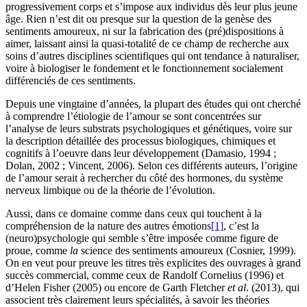
progressivement corps et s’impose aux individus dès leur plus jeune
âge. Rien n’est dit ou presque sur la question de la genèse des
sentiments amoureux, ni sur la fabrication des (pré)dispositions à
aimer, laissant ainsi la quasi-totalité de ce champ de recherche aux
soins d’autres disciplines scientifiques qui ont tendance à naturaliser,
voire à biologiser le fondement et le fonctionnement socialement
différenciés de ces sentiments.
Depuis une vingtaine d’années, la plupart des études qui ont cherché
à comprendre l’étiologie de l’amour se sont concentrées sur
l’analyse de leurs substrats psychologiques et génétiques, voire sur
la description détaillée des processus biologiques, chimiques et
cognitifs à l’oeuvre dans leur développement (Damasio, 1994 ;
Dolan, 2002 ; Vincent, 2006). Selon ces différents auteurs, l’origine
de l’amour serait à rechercher du côté des hormones, du système
nerveux limbique ou de la théorie de l’évolution.
Aussi, dans ce domaine comme dans ceux qui touchent à la
compréhension de la nature des autres émotions
[1]
, c’est la
(neuro)psychologie qui semble s’être imposée comme figure de
proue, comme
la
science des sentiments amoureux (Cosnier, 1999).
On en veut pour preuve les titres très explicites des ouvrages à grand
succès commercial, comme ceux de Randolf Cornelius (1996) et
d’Helen Fisher (2005) ou encore de Garth Fletcher
et al
. (2013), qui
associent très clairement leurs spécialités, à savoir les théories