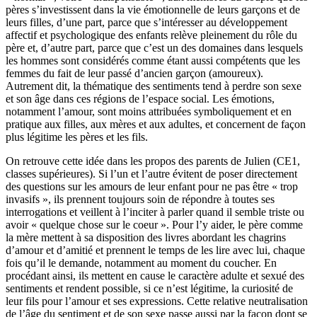
pères s’investissent dans la vie émotionnelle de leurs garçons et de
leurs filles, d’une part, parce que s’intéresser au développement
affectif et psychologique des enfants relève pleinement du rôle du
père et, d’autre part, parce que c’est un des domaines dans lesquels
les hommes sont considérés comme étant aussi compétents que les
femmes du fait de leur passé d’ancien garçon (amoureux).
Autrement dit, la thématique des sentiments tend à perdre son sexe
et son âge dans ces régions de l’espace social. Les émotions,
notamment l’amour, sont moins attribuées symboliquement et en
pratique aux filles, aux mères et aux adultes, et concernent de façon
plus légitime les pères et les fils.
On retrouve cette idée dans les propos des parents de Julien (CE1,
classes supérieures). Si l’un et l’autre évitent de poser directement
des questions sur les amours de leur enfant pour ne pas être « trop
invasifs », ils prennent toujours soin de répondre à toutes ses
interrogations et veillent à l’inciter à parler quand il semble triste ou
avoir « quelque chose sur le coeur ». Pour l’y aider, le père comme
la mère mettent à sa disposition des livres abordant les chagrins
d’amour et d’amitié et prennent le temps de les lire avec lui, chaque
fois qu’il le demande, notamment au moment du coucher. En
procédant ainsi, ils mettent en cause le caractère adulte et sexué des
sentiments et rendent possible, si ce n’est légitime, la curiosité de
leur fils pour l’amour et ses expressions. Cette relative neutralisation
de l’âge du sentiment et de son sexe passe aussi par la façon dont se