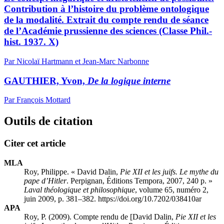
Contribution à l’histoire du problème ontologique
de la modalité. Extrait du compte rendu de séance
de l’Académie prussienne des sciences (Classe Phil.-
hist. 1937. X)
Par Nicolaï Hartmann et Jean-Marc Narbonne
GAUTHIER, Yvon,
De la logique interne
Par François Mottard
Outils de citation
Citer cet article
MLA
Roy, Philippe. « David
Dalin
,
Pie XII et les juifs. Le mythe du
pape d’Hitler
. Perpignan, Éditions Tempora, 2007, 240 p. »
Laval théologique et philosophique
, volume 65, numéro 2,
juin 2009, p. 381–382. https://doi.org/10.7202/038410ar
APA
Roy, P. (2009). Compte rendu de [David
Dalin
,
Pie XII et les