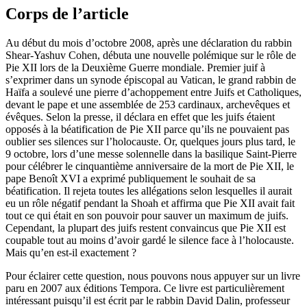
Corps de l’article
Au début du mois d’octobre 2008, après une déclaration du rabbin
Shear-Yashuv Cohen, débuta une nouvelle polémique sur le rôle de
Pie XII lors de la Deuxième Guerre mondiale. Premier juif à
s’exprimer dans un synode épiscopal au Vatican, le grand rabbin de
Haïfa a soulevé une pierre d’achoppement entre Juifs et Catholiques,
devant le pape et une assemblée de 253 cardinaux, archevêques et
évêques. Selon la presse, il déclara en effet que les juifs étaient
opposés à la béatification de Pie XII parce qu’ils ne pouvaient pas
oublier ses silences sur l’holocauste. Or, quelques jours plus tard, le
9 octobre, lors d’une messe solennelle dans la basilique Saint-Pierre
pour célébrer le cinquantième anniversaire de la mort de Pie XII, le
pape Benoît XVI a exprimé publiquement le souhait de sa
béatification. Il rejeta toutes les allégations selon lesquelles il aurait
eu un rôle négatif pendant la Shoah et affirma que Pie XII avait fait
tout ce qui était en son pouvoir pour sauver un maximum de juifs.
Cependant, la plupart des juifs restent convaincus que Pie XII est
coupable tout au moins d’avoir gardé le silence face à l’holocauste.
Mais qu’en est-il exactement ?
Pour éclairer cette question, nous pouvons nous appuyer sur un livre
paru en 2007 aux éditions Tempora. Ce livre est particulièrement
intéressant puisqu’il est écrit par le rabbin David Dalin, professeur