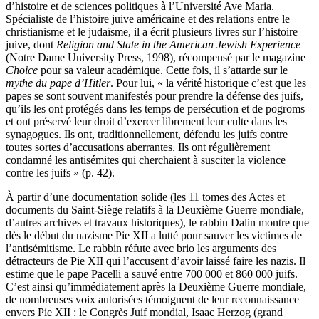
d’histoire et de sciences politiques à l’Université Ave Maria.
Spécialiste de l’histoire juive américaine et des relations entre le
christianisme et le judaïsme, il a écrit plusieurs livres sur l’histoire
juive, dont
Religion and State in the American Jewish Experience
(Notre Dame University Press, 1998), récompensé par le magazine
Choice
pour sa valeur académique. Cette fois, il s’attarde sur le
mythe du pape d’Hitler
. Pour lui, « la vérité historique c’est que les
papes se sont souvent manifestés pour prendre la défense des juifs,
qu’ils les ont protégés dans les temps de persécution et de pogroms
et ont préservé leur droit d’exercer librement leur culte dans les
synagogues. Ils ont, traditionnellement, défendu les juifs contre
toutes sortes d’accusations aberrantes. Ils ont régulièrement
condamné les antisémites qui cherchaient à susciter la violence
contre les juifs » (p. 42).
À partir d’une documentation solide (les 11 tomes des Actes et
documents du Saint-Siège relatifs à la Deuxième Guerre mondiale,
d’autres archives et travaux historiques), le rabbin Dalin montre que
dès le début du nazisme Pie XII a lutté pour sauver les victimes de
l’antisémitisme. Le rabbin réfute avec brio les arguments des
détracteurs de Pie XII qui l’accusent d’avoir laissé faire les nazis. Il
estime que le pape Pacelli a sauvé entre 700 000 et 860 000 juifs.
C’est ainsi qu’immédiatement après la Deuxième Guerre mondiale,
de nombreuses voix autorisées témoignent de leur reconnaissance
envers Pie XII : le Congrès Juif mondial, Isaac Herzog (grand