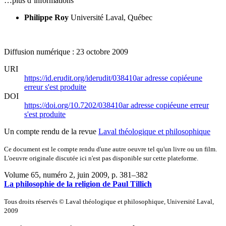
…plus d’informations
Philippe Roy
Université Laval, Québec
Diffusion numérique : 23 octobre 2009
URI
https://id.erudit.org/iderudit/038410ar
adresse copiée
une
erreur s'est produite
DOI
https://doi.org/10.7202/038410ar
adresse copiée
une erreur
s'est produite
Un compte rendu de la revue
Laval théologique et philosophique
Ce document est le compte rendu d'une autre oeuvre tel qu'un livre ou un film.
L'oeuvre originale discutée ici n'est pas disponible sur cette plateforme.
Volume 65, numéro 2, juin 2009
, p. 381–382
La philosophie de la religion de Paul Tillich
Tous droits réservés © Laval théologique et philosophique, Université Laval,
2009