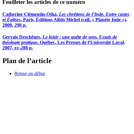
Feuilleter les articles de ce numéro
Catherine
Clémentin-Ojha
,
Les chrétiens de l’Inde. Entre castes
et Églises
. Paris, Éditions Albin Michel (coll. « Planète Inde »),
2008, 298 p.
Gervais
Deschênes
,
Le loisir : une quête de sens. Essais de
théologie pratique
. Québec, Les Presses de l’Université Laval,
2007,
xv
-288 p.
Plan de l’article
Retour au début