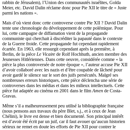
rabbin de Jérusalem), l’Union des communautés israélites, Golda
Meier, etc. David Dalin réclame donc pour Pie XII le titre de « Juste
parmi les nations ».
Mais d’où vient donc cette controverse contre Pie XII ? David Dalin
tente une chronologie du développement de cette polémique. Pour
lui, cette campagne de diffamation vient de la propagande
communiste qui cherchait à discréditer la papauté dans le contexte
de la Guerre froide. Cette propagande fut cependant rapidement
écartée. En 1963, elle ressurgit cependant après la première, à
Berlin, de la pièce
Le Vicaire
de Rolf Hochhuth, ancien membre des
Jeunesses Hitlériennes. Dans cette oeuvre, considérée comme « la
pièce la plus controversée de notre époque », l’auteur accuse Pie XII
d’avoir collaboré avec les nazis et d’être coupable de lâcheté pour
avoir gardé le silence sur le sort des juifs persécutés. Malgré ses
nombreuses erreurs historiques, cette pièce déclencha une série de
controverses dans les médias et dans les milieux intellectuels. Cette
pièce fut adaptée au cinéma en 2001 dans le film
Amen
de Costa-
Gravas.
Même s’il a malheureusement peu utilisé la bibliographie française
(nous pensons aux travaux du père Blet, s.j., et à ceux de Jean
Chélini), le livre est dense et bien documenté. Son principal intérêt
est d’avoir été écrit par un juif, car il faut avouer qu’aucun historien
sérieux ne remet en doute les efforts de Pie XII pour contrer le