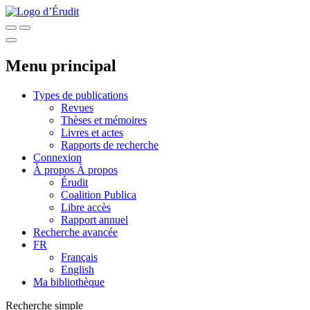
Menu principal
Types de publications
Revues
Thèses et mémoires
Livres et actes
Rapports de recherche
Connexion
À propos
À propos
Érudit
Coalition Publica
Libre accès
Rapport annuel
Recherche avancée
FR
Français
English
Ma bibliothèque
Recherche simple