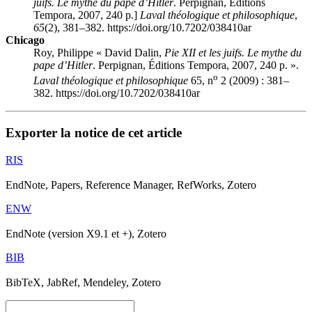
juifs. Le mythe du pape d’Hitler
. Perpignan, Éditions
Tempora, 2007, 240 p.]
Laval théologique et philosophique
,
65
(2), 381–382. https://doi.org/10.7202/038410ar
Chicago
Roy, Philippe « David
Dalin
,
Pie XII et les juifs. Le mythe du
pape d’Hitler
. Perpignan, Éditions Tempora, 2007, 240 p. ».
o
Laval théologique et philosophique
65, n
2 (2009) : 381–
382. https://doi.org/10.7202/038410ar
Exporter la notice de cet article
RIS
EndNote, Papers, Reference Manager, RefWorks, Zotero
ENW
EndNote (version X9.1 et +), Zotero
BIB
BibTeX, JabRef, Mendeley, Zotero