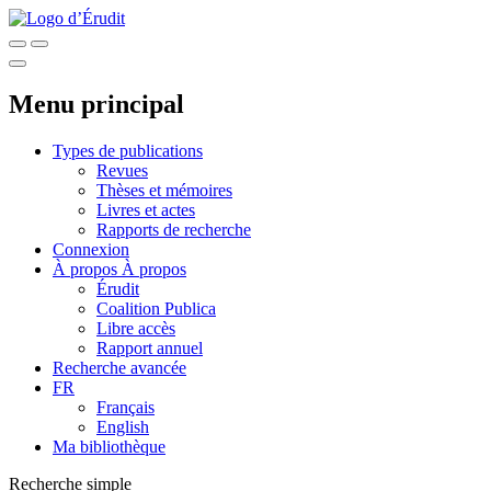
Menu principal
Types de publications
Revues
Thèses et mémoires
Livres et actes
Rapports de recherche
Connexion
À propos
À propos
Érudit
Coalition Publica
Libre accès
Rapport annuel
Recherche avancée
FR
Français
English
Ma bibliothèque
Recherche simple