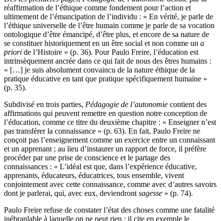
réaffirmation de l’éthique comme fondement pour l’action et
ultimement de l’émancipation de l’individu : « En vérité, je parle de
l’éthique universelle de l’être humain comme je parle de sa vocation
ontologique d’être émancipé, d’être plus, et encore de sa nature de
se constituer historiquement en un être social et non comme un
a
priori
de l’Histoire » (p. 36). Pour Paulo Freire, l’éducation est
intrinsèquement ancrée dans ce qui fait de nous des êtres humains :
« […] je suis absolument convaincu de la nature éthique de la
pratique éducative en tant que pratique spécifiquement humaine »
(p. 35).
Subdivisé en trois parties,
Pédagogie de l’autonomie
contient des
affirmations qui peuvent remettre en question notre conception de
l’éducation, comme ce titre du deuxième chapitre : « Enseigner n’est
pas transférer la connaissance » (p. 63). En fait, Paulo Freire ne
conçoit pas l’enseignement comme un exercice entre un connaissant
et un apprenant ; au lieu d’instaurer un rapport de force, il préfère
procéder par une prise de conscience et le partage des
connaissances : « L’idéal est que, dans l’expérience éducative,
apprenants, éducateurs, éducatrices, tous ensemble, vivent
conjointement avec cette connaissance, comme avec d’autres savoirs
dont je parlerai, qui, avec eux, deviendront
sagesse
» (p. 74).
Paulo Freire refuse de constater l’état des choses comme une fatalité
inébranlable à laquelle on ne peut rien ; il cite en exemple le