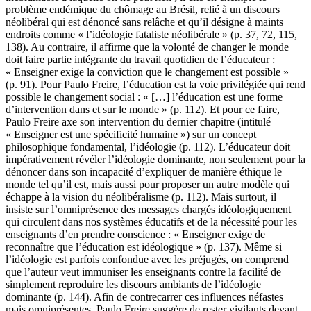
problème endémique du chômage au Brésil, relié à un discours
néolibéral qui est dénoncé sans relâche et qu’il désigne à maints
endroits comme « l’idéologie fataliste néolibérale » (p. 37, 72, 115,
138). Au contraire, il affirme que la volonté de changer le monde
doit faire partie intégrante du travail quotidien de l’éducateur :
« Enseigner exige la conviction que le changement est possible »
(p. 91). Pour Paulo Freire, l’éducation est la voie privilégiée qui rend
possible le changement social : « […] l’éducation est une forme
d’intervention dans et sur le monde » (p. 112). Et pour ce faire,
Paulo Freire axe son intervention du dernier chapitre (intitulé
« Enseigner est une spécificité humaine ») sur un concept
philosophique fondamental, l’idéologie (p. 112). L’éducateur doit
impérativement révéler l’idéologie dominante, non seulement pour la
dénoncer dans son incapacité d’expliquer de manière éthique le
monde tel qu’il est, mais aussi pour proposer un autre modèle qui
échappe à la vision du néolibéralisme (p. 112). Mais surtout, il
insiste sur l’omniprésence des messages chargés idéologiquement
qui circulent dans nos systèmes éducatifs et de la nécessité pour les
enseignants d’en prendre conscience : « Enseigner exige de
reconnaître que l’éducation est idéologique » (p. 137). Même si
l’idéologie est parfois confondue avec les préjugés, on comprend
que l’auteur veut immuniser les enseignants contre la facilité de
simplement reproduire les discours ambiants de l’idéologie
dominante (p. 144). Afin de contrecarrer ces influences néfastes
mais omniprésentes, Paulo Freire suggère de rester vigilants devant