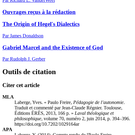
Par Richard L. VanderWeel
Ouvrages reçus à la rédaction
The Origin of Hegel's Dialectics
Par James Donaldson
Gabriel Marcel and the Existence of God
Par Rudolph J. Gerber
Outils de citation
Citer cet article
MLA
Laberge, Yves. « Paulo F
reire
,
Pédagogie de l’autonomie
.
Traduit et commenté par Jean-Claude Régnier. Toulouse,
Éditions ÉRÈS, 2013, 166 p. »
Laval théologique et
philosophique
, volume 70, numéro 2, juin 2014, p. 394–396.
https://doi.org/10.7202/1029164ar
APA
Laberge, Y. (2014). Compte rendu de [Paulo F
reire
,