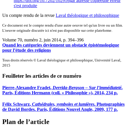
https://doi.org/10.7202/1029164ar
adresse copiée
une erreur
s'est produite
Un compte rendu de la revue
Laval théologique et philosophique
Ce document est le compte rendu d'une autre oeuvre tel qu'un livre ou un film.
L'oeuvre originale discutée ici n'est pas disponible sur cette plateforme.
Volume 70, numéro 2, juin 2014
, p. 394–396
Quand les catégories deviennent un obstacle épistémologique
pour l’étude des religions
Tous droits réservés © Laval théologique et philosophique, Université Laval,
2015
Feuilleter les articles de ce numéro
Pierre-Alexandre F
radet
,
Derrida-Bergson – Sur l’immédiateté
.
Paris, Éditions Hermann (coll. « Philosophie »), 2014, 234 p.
Félix S
chwarz
,
Cathédrales, symboles et lumières
. Photographies
de David Bordes. Paris, Éditions Nouvel Angle, 2009, 177 p.
Plan de l’article