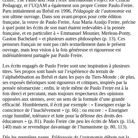
Pedagogy, et l’UQAM a également son propre Centre Paulo-Freire.
Paru initialement au Brésil en 1996,
Pédagogie de l’autonomie
est
son ultime ouvrage. Dans son avant-propos pour cette édition
française, la veuve de Paulo Freire, Ana Maria Araújo Freire, précise
à quel point les écrits de son mari étaient redevables à la pensée
française, et en particulier à « Emmanuel Mounier, Merleau-Ponty,
Gaston Bachelard » et plusieurs autres philosophes (p. 13). Ces
penseurs français ne sont pas cités textuellement dans le présent
ouvrage, mais leur vision à la fois généreuse et rigoureuse est
indéniablement partagée par Paulo Freire.
Les écrits engagés de Paulo Freire sont une inspiration à plusieurs
titres. Ses propos sont basés sur l’expérience du terrain de
l’alphabétisation au Brésil et dans les pays du Tiers-Monde ; de plus,
ses exposés théoriques sont rigoureux et critiques, inspirés par la
pensée néomarxiste ; enfin, le style même de Paulo Freire est à la
fois direct et percutant, mais toujours respectueux des opinions
opposées aux siennes, avec un sens de la formule d’une grande
efficacité. Humblement, il écrit par exemple : « Enseigner exige la
conscience de l’inachèvement » (p. 66) ; ou encore : « Enseigner
exige humilité, tolérance et lutte pour la défense des droits des
éducateurs » (p. 81). Paulo Freire cite peu les écrits de Marx (p. 114,
140) mais se revendique davantage de l’humanisme (p. 80, 113).
Dès les premières pages,
Pédagogie de l’autonomie
débute par la