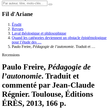
Fil d'Ariane
Érudit
Revues
Laval théologique et philosophique
Quand les catégories deviennent un obstacle épistémologique
pour l’étude des …
Paulo F
reire
,
Pédagogie de l’autonomie
. Traduit et …
Recensions
Paulo F
reire
,
Pédagogie de
l’autonomie
. Traduit et
commenté par Jean-Claude
Régnier. Toulouse, Éditions
ÉRÈS, 2013, 166 p.