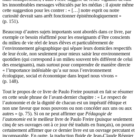
les innombrables messages véhiculés par les médias ; il ajoute même
cette suggestion pour les contrer : « […] notre esprit ou notre
curiosité devrait sans arrêt fonctionner épistémologiquement »
(p. 151).
Beaucoup d’autres sujets importants sont abordés dans ce livre, par
exemple ce besoin réaffirmé pour les enseignants d’être conscients
du milieu de vie réel de leurs élèves et particulièrement de
l’environnement géographique qui sépare leurs domiciles respectifs
de leur école, non seulement pour mieux saisir leur environnement
quotidien (qui correspond à un milieu souvent très différent de celui
des enseignants), mais surtout pour comprendre de manière directe
« l’importance indéniable qu’a sur nous l’environnement
écologique, social et économique dans lequel nous vivons »
(p. 148).
Tout le propos de ce livre de Paulo Freire pourrait en fait se résumer
en cette seule phrase de l’avant-dernier chapitre : « Le respect de
l’autonomie et de la dignité de chacun est un impératif éthique et
non une faveur que nous pouvons ou non concéder aux uns ou aux
autres » (p. 75). Si on ne peut affirmer que
Pédagogie de
l’autonomie
est le meilleur livre de Paulo Freire (puisque seulement
cinq de ses ouvrages ont à ce jour été traduits en français), on pourra
certainement affirmer que ce dernier livre est un ouvrage percutant et
incomparable. En outre, la traduction fluide de Jean-Claude Régnier