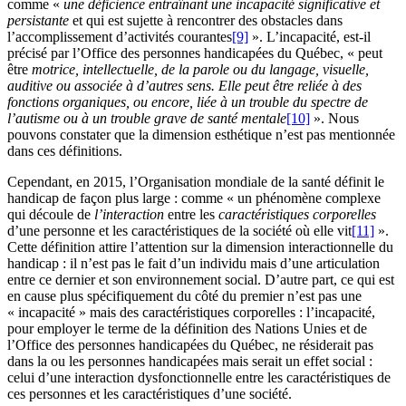
comme «
une déficience
entraînant une incapacité significative et
persistante
et qui est sujette à rencontrer des obstacles dans
l’accomplissement d’activités courantes
[9]
». L’incapacité, est-il
précisé par l’Office des personnes handicapées du Québec, « peut
être
motrice, intellectuelle, de la parole ou du langage, visuelle,
auditive ou associée à d’autres sens. Elle peut être reliée à des
fonctions organiques, ou encore, liée à un trouble du spectre de
l’autisme ou à un trouble grave de santé mentale
[10]
». Nous
pouvons constater que la dimension esthétique n’est pas mentionnée
dans ces définitions.
Cependant, en 2015, l’Organisation mondiale de la santé définit le
handicap de façon plus large : comme « un phénomène complexe
qui découle de
l’interaction
entre les
caractéristiques corporelles
d’une personne et les caractéristiques de la société où elle vit
[11]
».
Cette définition attire l’attention sur la dimension interactionnelle du
handicap : il n’est pas le fait d’un individu mais d’une articulation
entre ce dernier et son environnement social. D’autre part, ce qui est
en cause plus spécifiquement du côté du premier n’est pas une
« incapacité » mais des caractéristiques corporelles : l’incapacité,
pour employer le terme de la définition des Nations Unies et de
l’Office des personnes handicapées du Québec, ne résiderait pas
dans la ou les personnes handicapées mais serait un effet social :
celui d’une interaction dysfonctionnelle entre les caractéristiques de
ces personnes et les caractéristiques d’une société.