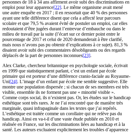
personnes de 18 à 34 ans affirment avoir subi des discriminations en
emploi pour leur apparence
[22]
. Le même organisme avait mené
une autre enquête en 2017 ; il en ressortait que 40 % des personnes
ayant une telle différence disent que cela a affecté leur parcours
scolaire et que 79,5 % avaient évité de postuler un emploi, car elles
redoutaient d’être jugées durant l’entrevue d’embauche ou dans le
milieu de travail par la suite (l’écart sur ce dernier point entre le
pourcentage de 2017 et celui de 2020 demanderait à être clarifié,
mais nous n’avons pas pu obtenir d’explications à ce sujet). 81,3 %
disaient avoir subi des commentaires désobligeants ou des regards
déplacés de la part de personnes inconnues
[23]
.
Alex Clarke, chercheur britannique en psychologie sociale, écrivait
en 1999 que statistiquement parlant, c’est un enfant par école
primaire qui est porteur d’une différence cranio-faciale au Royaume-
Uni
[24]
. L’image d’un enfant par école me semble suggestive. Elle
montre une population dispersée ; si chacun de ses membres est très
visible, ensemble ils ne forment pas une « minorité visible ».
Comme corps social, ils n’existent pas. Or, les études sur le handicap
esthétique sont très rares. Je ne l’ai rencontré que de manière très
marginale, quasi infrapaginale dans les textes que j’ai repérés.
L’esthétique est traitée comme un corollaire qui ne relève pas du
handicap. Ainsi en va-t-il d’une vaste étude publiée en 2010 et
réalisée en France, sur les discriminations liées au handicap et à la
santé. Les auteurs excluaient explicitement les troubles d’apparence