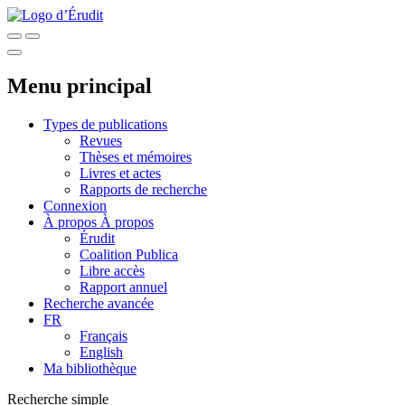
Menu principal
Types de publications
Revues
Thèses et mémoires
Livres et actes
Rapports de recherche
Connexion
À propos
À propos
Érudit
Coalition Publica
Libre accès
Rapport annuel
Recherche avancée
FR
Français
English
Ma bibliothèque
Recherche simple