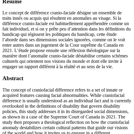
Résumé
Le concept de différence cranio-faciale désigne un ensemble de
traits innés ou acquis qui résultent en anomalies au visage. Si la
différence cranio-faciale est habituellement appréhendée comme un
fait individuel, et si on y prête peu d’attention dans les définitions du
handicap qui régissent les politiques du handicap, cette étude
l’aborde dans ses dimensions sociales ignorées, comme on le voit
entre autres dans un jugement de la Cour suprême du Canada en
2021. L’étude propose ensuite une réflexion théologique sur la
manière dont l’anomalie cranio-faciale déstabilise certains schèmes
culturels qui orientent nos visions du monde et dont elle invite à
engager un rapport différent à la réalité et au sens de la vie.
Abstract
The concept of craniofacial difference refers to a set of innate or
acquired features causing facial abnormalities. While craniofacial
difference is usually understood as an individual fact and is currently
overlooked in the definitions of disability that govern disability
policies, this study addresses it in its disregarded social dimensions,
as shown in a case of the Supreme Court of Canada in 2021. The
study then proposes a theological reflection on how the craniofacial
anomaly destabilizes certain cultural patterns that guide our visions
of the world and how it invites us to engage in a different