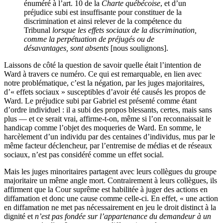
énuméré à l’art. 10 de la
Charte québécoise
, et d’un
préjudice subi est insuffisante pour constituer de la
discrimination et ainsi relever de la compétence du
Tribunal
lorsque les effets sociaux de la discrimination,
comme la perpétuation de préjugés ou de
désavantages, sont absents
[nous soulignons].
Laissons de côté la question de savoir quelle était l’intention de
Ward à travers ce numéro. Ce qui est remarquable, en lien avec
notre problématique, c’est la négation, par les juges majoritaires,
d’« effets sociaux » susceptibles d’avoir été causés les propos de
Ward. Le préjudice subi par Gabriel est présenté comme étant
d’ordre individuel : il a subi des propos blessants, certes, mais sans
plus — et ce serait vrai, affirme-t-on, même si l’on reconnaissait le
handicap comme l’objet des moqueries de Ward. En somme, le
harcèlement d’un individu par des centaines d’individus, mus par le
même facteur déclencheur, par l’entremise de médias et de réseaux
sociaux, n’est pas considéré comme un effet social.
Mais les juges minoritaires partagent avec leurs collègues du groupe
majoritaire un même angle mort. Contrairement à leurs collègues, ils
affirment que la Cour suprême est habilitée à juger des actions en
diffamation et donc une cause comme celle-ci. En effet, « une action
en diffamation ne met pas nécessairement en jeu le droit distinct à la
dignité et
n’est pas fondée sur l’appartenance du demandeur à un