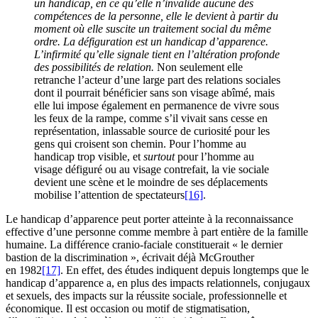
un handicap, en ce qu’elle n’invalide aucune des
compétences de la personne, elle le devient à partir du
moment où elle suscite un traitement social du même
ordre. La défiguration est un handicap d’apparence.
L’infirmité qu’elle signale tient en l’altération profonde
des possibilités de relation.
Non seulement elle
retranche l’acteur d’une large part des relations sociales
dont il pourrait bénéficier sans son visage abîmé, mais
elle lui impose également en permanence de vivre sous
les feux de la rampe, comme s’il vivait sans cesse en
représentation, inlassable source de curiosité pour les
gens qui croisent son chemin. Pour l’homme au
handicap trop visible, et
surtout
pour l’homme au
visage défiguré ou au visage contrefait, la vie sociale
devient une scène et le moindre de ses déplacements
mobilise l’attention de spectateurs
[16]
.
Le handicap d’apparence peut porter atteinte à la reconnaissance
effective d’une personne comme membre à part entière de la famille
humaine. La différence cranio-faciale constituerait « le dernier
bastion de la discrimination », écrivait déjà McGrouther
en 1982
[17]
. En effet, des études indiquent depuis longtemps que le
handicap d’apparence a, en plus des impacts relationnels, conjugaux
et sexuels, des impacts sur la réussite sociale, professionnelle et
économique. Il est occasion ou motif de stigmatisation,