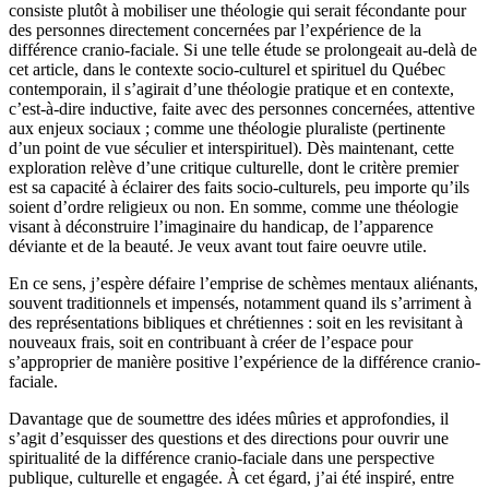
consiste plutôt à mobiliser une théologie qui serait fécondante pour
des personnes directement concernées par l’expérience de la
différence cranio-faciale. Si une telle étude se prolongeait au-delà de
cet article, dans le contexte socio-culturel et spirituel du Québec
contemporain, il s’agirait d’une théologie pratique et en contexte,
c’est-à-dire inductive, faite avec des personnes concernées, attentive
aux enjeux sociaux ; comme une théologie pluraliste (pertinente
d’un point de vue séculier et interspirituel). Dès maintenant, cette
exploration relève d’une critique culturelle, dont le critère premier
est sa capacité à éclairer des faits socio-culturels, peu importe qu’ils
soient d’ordre religieux ou non. En somme, comme une théologie
visant à déconstruire l’imaginaire du handicap, de l’apparence
déviante et de la beauté. Je veux avant tout faire oeuvre utile.
En ce sens, j’espère défaire l’emprise de schèmes mentaux aliénants,
souvent traditionnels et impensés, notamment quand ils s’arriment à
des représentations bibliques et chrétiennes : soit en les revisitant à
nouveaux frais, soit en contribuant à créer de l’espace pour
s’approprier de manière positive l’expérience de la différence cranio-
faciale.
Davantage que de soumettre des idées mûries et approfondies, il
s’agit d’esquisser des questions et des directions pour ouvrir une
spiritualité de la différence cranio-faciale dans une perspective
publique, culturelle et engagée. À cet égard, j’ai été inspiré, entre