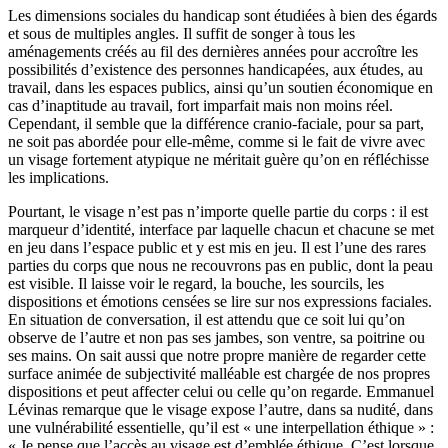
Les dimensions sociales du handicap sont étudiées à bien des égards
et sous de multiples angles. Il suffit de songer à tous les
aménagements créés au fil des dernières années pour accroître les
possibilités d’existence des personnes handicapées, aux études, au
travail, dans les espaces publics, ainsi qu’un soutien économique en
cas d’inaptitude au travail, fort imparfait mais non moins réel.
Cependant, il semble que la différence cranio-faciale, pour sa part,
ne soit pas abordée pour elle-même, comme si le fait de vivre avec
un visage fortement atypique ne méritait guère qu’on en réfléchisse
les implications.
Pourtant, le visage n’est pas n’importe quelle partie du corps : il est
marqueur d’identité, interface par laquelle chacun et chacune se met
en jeu dans l’espace public et y est mis en jeu. Il est l’une des rares
parties du corps que nous ne recouvrons pas en public, dont la peau
est visible. Il laisse voir le regard, la bouche, les sourcils, les
dispositions et émotions censées se lire sur nos expressions faciales.
En situation de conversation, il est attendu que ce soit lui qu’on
observe de l’autre et non pas ses jambes, son ventre, sa poitrine ou
ses mains. On sait aussi que notre propre manière de regarder cette
surface animée de subjectivité malléable est chargée de nos propres
dispositions et peut affecter celui ou celle qu’on regarde. Emmanuel
Lévinas remarque que le visage expose l’autre, dans sa nudité, dans
une vulnérabilité essentielle, qu’il est « une interpellation éthique » :
« Je pense que l’accès au visage est d’emblée éthique. C’est lorsque