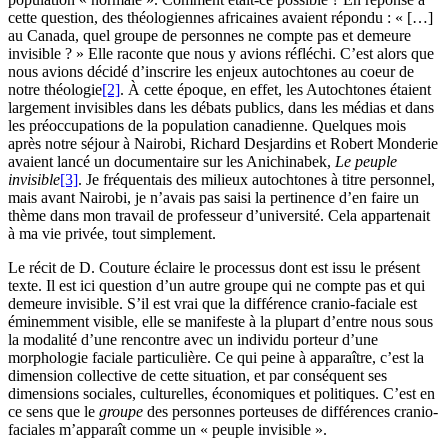
cette question, des théologiennes africaines avaient répondu : « […]
au Canada, quel groupe de personnes ne compte pas et demeure
invisible ? » Elle raconte que nous y avions réfléchi. C’est alors que
nous avions décidé d’inscrire les enjeux autochtones au coeur de
notre théologie
[2]
. À cette époque, en effet, les Autochtones étaient
largement invisibles dans les débats publics, dans les médias et dans
les préoccupations de la population canadienne. Quelques mois
après notre séjour à Nairobi, Richard Desjardins et Robert Monderie
avaient lancé un documentaire sur les Anichinabek,
Le peuple
invisible
[3]
. Je fréquentais des milieux autochtones à titre personnel,
mais avant Nairobi, je n’avais pas saisi la pertinence d’en faire un
thème dans mon travail de professeur d’université. Cela appartenait
à ma vie privée, tout simplement.
Le récit de D. Couture éclaire le processus dont est issu le présent
texte. Il est ici question d’un autre groupe qui ne compte pas et qui
demeure invisible. S’il est vrai que la différence cranio-faciale est
éminemment visible, elle se manifeste à la plupart d’entre nous sous
la modalité d’une rencontre avec un individu porteur d’une
morphologie faciale particulière. Ce qui peine à apparaître, c’est la
dimension collective de cette situation, et par conséquent ses
dimensions sociales, culturelles, économiques et politiques. C’est en
ce sens que le
groupe
des personnes porteuses de différences cranio-
faciales m’apparaît comme un « peuple invisible ».