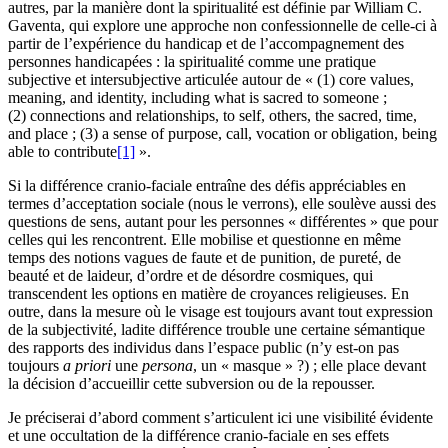
autres, par la manière dont la spiritualité est définie par William C.
Gaventa, qui explore une approche non confessionnelle de celle-ci à
partir de l’expérience du handicap et de l’accompagnement des
personnes handicapées : la spiritualité comme une pratique
subjective et intersubjective articulée autour de « (1) core values,
meaning, and identity, including what is sacred to someone ;
(2) connections and relationships, to self, others, the sacred, time,
and place ; (3) a sense of purpose, call, vocation or obligation, being
able to contribute
[1]
».
Si la différence cranio-faciale entraîne des défis appréciables en
termes d’acceptation sociale (nous le verrons), elle soulève aussi des
questions de sens, autant pour les personnes « différentes » que pour
celles qui les rencontrent. Elle mobilise et questionne en même
temps des notions vagues de faute et de punition, de pureté, de
beauté et de laideur, d’ordre et de désordre cosmiques, qui
transcendent les options en matière de croyances religieuses. En
outre, dans la mesure où le visage est toujours avant tout expression
de la subjectivité, ladite différence trouble une certaine sémantique
des rapports des individus dans l’espace public (n’y est-on pas
toujours
a priori
une
persona
, un « masque » ?) ; elle place devant
la décision d’accueillir cette subversion ou de la repousser.
Je préciserai d’abord comment s’articulent ici une visibilité évidente
et une occultation de la différence cranio-faciale en ses effets