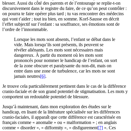
blesser. Aussi du côté des parents et de l’entourage se replie-t-on
discursivement dans le registre du faire, de ce qu’on peut contrôler :
on pourra te faire opérer plus tard ; tu vas rencontrer des médecins
qui vont t’aider ; tout ira bien, en somme. Korf-Sausse en décrit
l’effet subjectif sur l’enfant : sa souffrance, ses émotions sont de
l’ordre de l’innommable.
Lorsque les mots sont absents, l’enfant se débat dans le
vide. Mais lorsqu’ils sont présents, ils peuvent se
révéler aliénants. Les mots sont nécessaires mais
dangereux. À partir du moment où les mots sont
prononcés pour nommer le handicap de l’enfant, on sort
de la zone obscure et paralysante du non-dit, mais on
entre dans une zone de turbulence, car les mots ne sont
jamais neutres
[6]
.
Je trouve cela particulièrement pertinent dans le cas de la différence
cranio-faciale et de son grand potentiel de stigmatisation. Les mots y
comportent un redoutable potentiel de blessure.
Jusqu’à maintenant, dans mon exploration des études sur le
handicap, en lisant de la littérature spécialisée sur les différences
cranio-faciales, il apparaît que cette différence est caractérisée en
français comme « anomalie » ou « malformation » ; en anglais
comme « disorder », « difformity », « disfigurement
[7]
». Ces