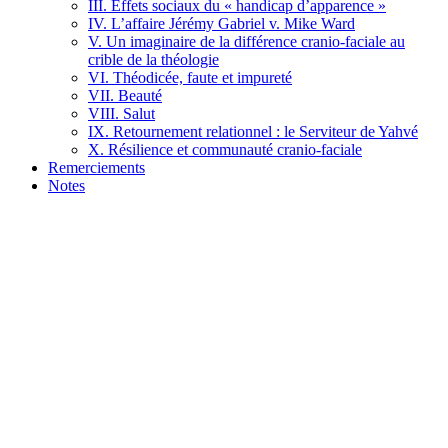
III. Effets sociaux du « handicap d’apparence »
IV. L’affaire Jérémy Gabriel v. Mike Ward
V. Un imaginaire de la différence cranio-faciale au
crible de la théologie
VI. Théodicée, faute et impureté
VII. Beauté
VIII. Salut
IX. Retournement relationnel : le Serviteur de Yahvé
X. Résilience et communauté cranio-faciale
Remerciements
Notes