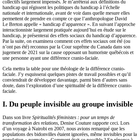
collectifs largement impensés. Je m’arrêterai aux définitions du
handicap qui régissent les politiques du handicap à l’échelle
nationale et internationale, avant de voir dans quelle mesure elles
permettent de prendre en compte ce que l’anthropologue David
Le Breton appelle « handicap d’apparence ». En suivant l’approche
interactionniste largement pratiquée aujourd’hui en étude sur le
handicap, je présenterai des effets sociaux du handicap d’apparence.
Par la suite, on examinera comment ces effets sociaux ont été (ou
n’ont pas été) reconnus par la Cour suprême du Canada dans son
jugement de 2021 sur la cause opposant un humoriste québécois et
une personne ayant une différence cranio-faciale.
Cela mettra la table pour une théologie de la différence cranio-
faciale. J’y esquisserai quelques pistes de travail possibles et qu’il
conviendrait de développer davantage, parmi bien d’autres sans
doute, dans l’exploration d’une spiritualité de la différence cranio-
faciale.
I. Du peuple invisible au groupe invisible
Dans son livre
Spiritualités féministes : pour un temps de
transformation des relations
, Denise Couture rapporte ceci. Lors
d’un voyage à Nairobi en 2007, nous avions remarqué que les
populations des bidonvilles étaient ignorées, même invisibles pour la
population « normale ». Comment était-ce possible ? En réponse à