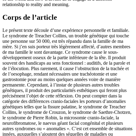
relationship to reality and meaning.
Corps de l’article
Le présent texte découle d’une expérience personnelle et familiale.
Le syndrome de Treacher Collins, un trouble génétique qui touche
une personne sur 50 000, est très répandu dans la famille de ma
mère. Si j’en suis porteur très légèrement affecté, d’autres membres
de ma famille le sont davantage. Ce syndrome cause le sous-
développement osseux de la partie inférieure de la tête. Il produit
souvent des handicaps au sens fonctionnel : auditifs, de la parole et
de l’élocution. Plus rarement, il cause l’obstruction de la trachée et
de l’oesophage, rendant nécessaires une trachéotomie et une
gastrostomie pour au moins quelques années voire de manière
permanente. Cependant, à l’instar de plusieurs autres troubles
génétiques, il produit des particularités esthétiques qui feront plus
précisément l’objet de cette réflexion. On peut compter dans la
catégorie des différences cranio-faciales les porteurs d’anomalies
génétiques telles que la fissure palatine, le syndrome de Treacher
Collins, le syndrome de Crouzon, le syndrome de Saethre-Chotzen,
le syndrome de Pierre Robin, la microsomie cranio-faciale, la
neurofibromatose, le naevus géant facial congénital et plusieurs
autres syndromes ou « anomalies ». C’est cet ensemble de situations
innées, auxquelles s’ajoutent des séquelles de maladies ou