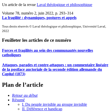
Un article de la revue
Laval théologique et philosophique
Volume 78, numéro 2, juin 2022
, p. 293–314
La fragilité : dynamiques, postures et appels
Tous droits réservés © Laval théologique et philosophique, Université Laval,
2022
Feuilleter les articles de ce numéro
Forces et fragilités au sein des communautés nouvelles
catholiques
Attaques, parades et contre-attaques : un commentaire linéaire
de la postface auctoriale de la seconde édition allemande du
Capital
(1873)
Plan de l’article
Retour au début
Résumé
I. Du peuple invisible au groupe invisible
II. Différence et handicap