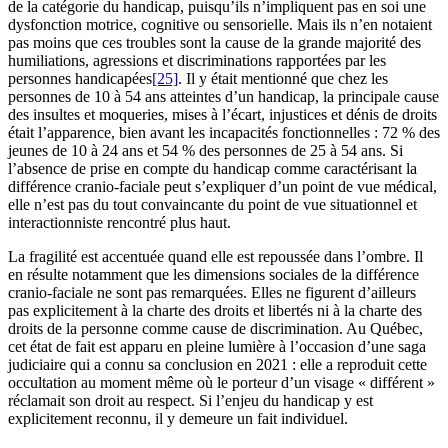
de la catégorie du handicap, puisqu’ils n’impliquent pas en soi une
dysfonction motrice, cognitive ou sensorielle. Mais ils n’en notaient
pas moins que ces troubles sont la cause de la grande majorité des
humiliations, agressions et discriminations rapportées par les
personnes handicapées
[25]
. Il y était mentionné que chez les
personnes de 10 à 54 ans atteintes d’un handicap, la principale cause
des insultes et moqueries, mises à l’écart, injustices et dénis de droits
était l’apparence, bien avant les incapacités fonctionnelles : 72 % des
jeunes de 10 à 24 ans et 54 % des personnes de 25 à 54 ans. Si
l’absence de prise en compte du handicap comme caractérisant la
différence cranio-faciale peut s’expliquer d’un point de vue médical,
elle n’est pas du tout convaincante du point de vue situationnel et
interactionniste rencontré plus haut.
La fragilité est accentuée quand elle est repoussée dans l’ombre. Il
en résulte notamment que les dimensions sociales de la différence
cranio-faciale ne sont pas remarquées. Elles ne figurent d’ailleurs
pas explicitement à la charte des droits et libertés ni à la charte des
droits de la personne comme cause de discrimination. Au Québec,
cet état de fait est apparu en pleine lumière à l’occasion d’une saga
judiciaire qui a connu sa conclusion en 2021 : elle a reproduit cette
occultation au moment même où le porteur d’un visage « différent »
réclamait son droit au respect. Si l’enjeu du handicap y est
explicitement reconnu, il y demeure un fait individuel.