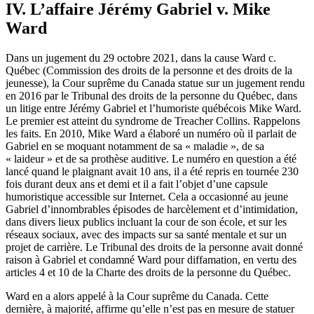
IV. L’affaire Jérémy Gabriel v. Mike
Ward
Dans un jugement du 29 octobre 2021, dans la cause Ward c.
Québec (Commission des droits de la personne et des droits de la
jeunesse), la Cour suprême du Canada statue sur un jugement rendu
en 2016 par le Tribunal des droits de la personne du Québec, dans
un litige entre Jérémy Gabriel et l’humoriste québécois Mike Ward.
Le premier est atteint du syndrome de Treacher Collins. Rappelons
les faits. En 2010, Mike Ward a élaboré un numéro où il parlait de
Gabriel en se moquant notamment de sa « maladie », de sa
« laideur » et de sa prothèse auditive. Le numéro en question a été
lancé quand le plaignant avait 10 ans, il a été repris en tournée 230
fois durant deux ans et demi et il a fait l’objet d’une capsule
humoristique accessible sur Internet. Cela a occasionné au jeune
Gabriel d’innombrables épisodes de harcèlement et d’intimidation,
dans divers lieux publics incluant la cour de son école, et sur les
réseaux sociaux, avec des impacts sur sa santé mentale et sur un
projet de carrière. Le Tribunal des droits de la personne avait donné
raison à Gabriel et condamné Ward pour diffamation, en vertu des
articles 4 et 10 de la Charte des droits de la personne du Québec.
Ward en a alors appelé à la Cour suprême du Canada. Cette
dernière, à majorité, affirme qu’elle n’est pas en mesure de statuer