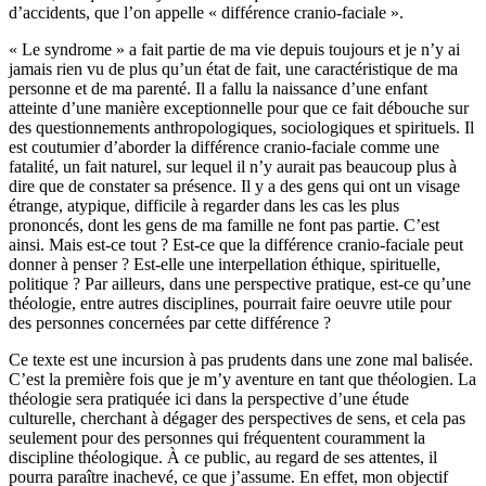
d’accidents, que l’on appelle « différence cranio-faciale ».
« Le syndrome » a fait partie de ma vie depuis toujours et je n’y ai
jamais rien vu de plus qu’un état de fait, une caractéristique de ma
personne et de ma parenté. Il a fallu la naissance d’une enfant
atteinte d’une manière exceptionnelle pour que ce fait débouche sur
des questionnements anthropologiques, sociologiques et spirituels. Il
est coutumier d’aborder la différence cranio-faciale comme une
fatalité, un fait naturel, sur lequel il n’y aurait pas beaucoup plus à
dire que de constater sa présence. Il y a des gens qui ont un visage
étrange, atypique, difficile à regarder dans les cas les plus
prononcés, dont les gens de ma famille ne font pas partie. C’est
ainsi. Mais est-ce tout ? Est-ce que la différence cranio-faciale peut
donner à penser ? Est-elle une interpellation éthique, spirituelle,
politique ? Par ailleurs, dans une perspective pratique, est-ce qu’une
théologie, entre autres disciplines, pourrait faire oeuvre utile pour
des personnes concernées par cette différence ?
Ce texte est une incursion à pas prudents dans une zone mal balisée.
C’est la première fois que je m’y aventure en tant que théologien. La
théologie sera pratiquée ici dans la perspective d’une étude
culturelle, cherchant à dégager des perspectives de sens, et cela pas
seulement pour des personnes qui fréquentent couramment la
discipline théologique. À ce public, au regard de ses attentes, il
pourra paraître inachevé, ce que j’assume. En effet, mon objectif