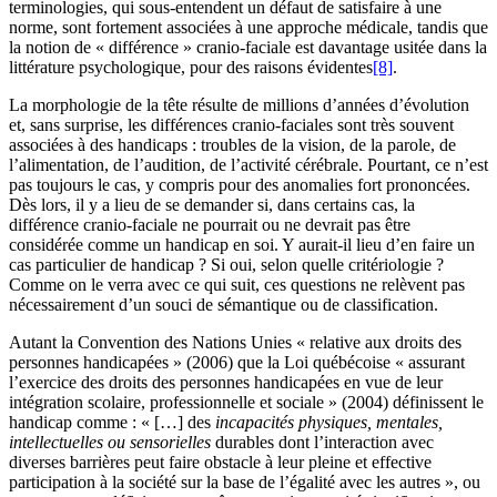
terminologies, qui sous-entendent un défaut de satisfaire à une
norme, sont fortement associées à une approche médicale, tandis que
la notion de « différence » cranio-faciale est davantage usitée dans la
littérature psychologique, pour des raisons évidentes
[8]
.
La morphologie de la tête résulte de millions d’années d’évolution
et, sans surprise, les différences cranio-faciales sont très souvent
associées à des handicaps : troubles de la vision, de la parole, de
l’alimentation, de l’audition, de l’activité cérébrale. Pourtant, ce n’est
pas toujours le cas, y compris pour des anomalies fort prononcées.
Dès lors, il y a lieu de se demander si, dans certains cas, la
différence cranio-faciale ne pourrait ou ne devrait pas être
considérée comme un handicap en soi. Y aurait-il lieu d’en faire un
cas particulier de handicap ? Si oui, selon quelle critériologie ?
Comme on le verra avec ce qui suit, ces questions ne relèvent pas
nécessairement d’un souci de sémantique ou de classification.
Autant la Convention des Nations Unies « relative aux droits des
personnes handicapées » (2006) que la Loi québécoise « assurant
l’exercice des droits des personnes handicapées en vue de leur
intégration scolaire, professionnelle et sociale » (2004) définissent le
handicap comme : « […] des
incapacités physiques, mentales,
intellectuelles ou sensorielles
durables dont l’interaction avec
diverses barrières peut faire obstacle à leur pleine et effective
participation à la société sur la base de l’égalité avec les autres », ou