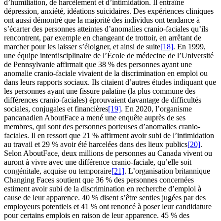
d’humiliation, de harcèlement et d’intimidation. Il entraîne
dépression, anxiété, idéations suicidaires. Des expériences cliniques
ont aussi démontré que la majorité des individus ont tendance à
s’écarter des personnes atteintes d’anomalies cranio-faciales qu’ils
rencontrent, par exemple en changeant de trottoir, en arrêtant de
marcher pour les laisser s’éloigner, et ainsi de suite
[18]
. En 1999,
une équipe interdisciplinaire de l’École de médecine de l’Université
de Pennsylvanie affirmait que 38 % des personnes ayant une
anomalie cranio-faciale vivaient de la discrimination en emploi ou
dans leurs rapports sociaux. Ils citaient d’autres études indiquant que
les personnes ayant une fissure palatine (la plus commune des
différences cranio-faciales) éprouvaient davantage de difficultés
sociales, conjugales et financières
[19]
. En 2020, l’organisme
pancanadien AboutFace a mené une enquête auprès de ses
membres, qui sont des personnes porteuses d’anomalies cranio-
faciales. Il en ressort que 21 % affirment avoir subi de l’intimidation
au travail et 29 % avoir été harcelées dans des lieux publics
[20]
.
Selon AboutFace, deux millions de personnes au Canada vivent ou
auront à vivre avec une différence cranio-faciale, qu’elle soit
congénitale, acquise ou temporaire
[21]
. L’organisation britannique
Changing Faces soutient que 36 % des personnes concernées
estiment avoir subi de la discrimination en recherche d’emploi à
cause de leur apparence. 40 % disent s’être senties jugées par des
employeurs potentiels et 41 % ont renoncé à poser leur candidature
pour certains emplois en raison de leur apparence. 45 % des