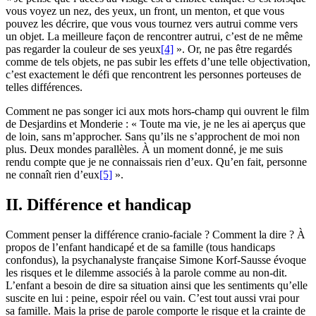
vous voyez un nez, des yeux, un front, un menton, et que vous
pouvez les décrire, que vous vous tournez vers autrui comme vers
un objet. La meilleure façon de rencontrer autrui, c’est de ne même
pas regarder la couleur de ses yeux
[4]
». Or, ne pas être regardés
comme de tels objets, ne pas subir les effets d’une telle objectivation,
c’est exactement le défi que rencontrent les personnes porteuses de
telles différences.
Comment ne pas songer ici aux mots hors-champ qui ouvrent le film
de Desjardins et Monderie : « Toute ma vie, je ne les ai aperçus que
de loin, sans m’approcher. Sans qu’ils ne s’approchent de moi non
plus. Deux mondes parallèles. À un moment donné, je me suis
rendu compte que je ne connaissais rien d’eux. Qu’en fait, personne
ne connaît rien d’eux
[5]
».
II. Différence et handicap
Comment penser la différence cranio-faciale ? Comment la dire ? À
propos de l’enfant handicapé et de sa famille (tous handicaps
confondus), la psychanalyste française Simone Korf-Sausse évoque
les risques et le dilemme associés à la parole comme au non-dit.
L’enfant a besoin de dire sa situation ainsi que les sentiments qu’elle
suscite en lui : peine, espoir réel ou vain. C’est tout aussi vrai pour
sa famille. Mais la prise de parole comporte le risque et la crainte de