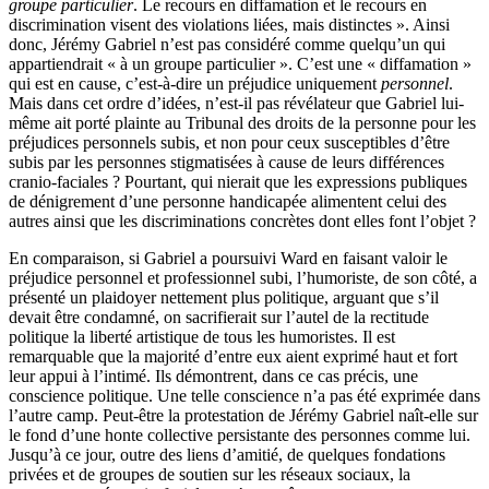
groupe particulier
. Le recours en diffamation et le recours en
discrimination visent des violations liées, mais distinctes ». Ainsi
donc, Jérémy Gabriel n’est pas considéré comme quelqu’un qui
appartiendrait « à un groupe particulier ». C’est une « diffamation »
qui est en cause, c’est-à-dire un préjudice uniquement
personnel
.
Mais dans cet ordre d’idées, n’est-il pas révélateur que Gabriel lui-
même ait porté plainte au Tribunal des droits de la personne pour les
préjudices personnels subis, et non pour ceux susceptibles d’être
subis par les personnes stigmatisées à cause de leurs différences
cranio-faciales ? Pourtant, qui nierait que les expressions publiques
de dénigrement d’une personne handicapée alimentent celui des
autres ainsi que les discriminations concrètes dont elles font l’objet ?
En comparaison, si Gabriel a poursuivi Ward en faisant valoir le
préjudice personnel et professionnel subi, l’humoriste, de son côté, a
présenté un plaidoyer nettement plus politique, arguant que s’il
devait être condamné, on sacrifierait sur l’autel de la rectitude
politique la liberté artistique de tous les humoristes. Il est
remarquable que la majorité d’entre eux aient exprimé haut et fort
leur appui à l’intimé. Ils démontrent, dans ce cas précis, une
conscience politique. Une telle conscience n’a pas été exprimée dans
l’autre camp. Peut-être la protestation de Jérémy Gabriel naît-elle sur
le fond d’une honte collective persistante des personnes comme lui.
Jusqu’à ce jour, outre des liens d’amitié, de quelques fondations
privées et de groupes de soutien sur les réseaux sociaux, la