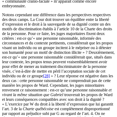
« communauté cranio-faciale » m’apparaît comme encore
embryonnaire.
Notons cependant une différence dans les perspectives respectives
des deux camps. La Cour doit trouver un équilibre entre la liberté
d’expression et le droit à la sauvegarde de sa dignité contre un des
motifs de discrimination établis à l’article 10 de la Charte des droits
de la personne. Pour ce faire, les juges majoritaires fixent deux
critères : est-ce qu’« une personne raisonnable, informée des
circonstances et du contexte pertinents, considérerait que les propos
visant un individu ou un groupe incitent à le mépriser ou à détester
son humanité pour un motif de distinction illicite » ? Deuxièmement,
est-ce qu’« une personne raisonnable considérerait que, situés dans
leur contexte, les propos tenus peuvent vraisemblablement avoir
pour effet de mener au traitement discriminatoire de la personne
visée, c’est-à-dire de mettre en péril l’acceptation sociale de cet
individu ou de ce groupe
[28]
» ? Leur réponse est négative dans les
deux cas : cette personne raisonnable ne comprendrait pas de cette
manière les propos de Ward. Cependant, les juges minoritaires
renversent ce raisonnement : est-ce qu’une personne raisonnable
et
vivant la même situation que Gabriel
trouverait les propos de Ward
et leurs conséquences compatibles avec son droit à la dignité ?
« L’exercice par W du droit à la liberté d’expression que lui garantit
l’art. 3 de la
Charte québécoise
est complètement disproportionné
par rapport au préjudice subi par G au regard de l’art. 4. On ne