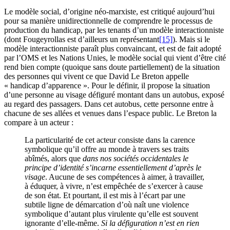
Le modèle social, d’origine néo-marxiste, est critiqué aujourd’hui
pour sa manière unidirectionnelle de comprendre le processus de
production du handicap, par les tenants d’un modèle interactionniste
(dont Fougeyrollas est d’ailleurs un représentant
[15]
). Mais si le
modèle interactionniste paraît plus convaincant, et est de fait adopté
par l’OMS et les Nations Unies, le modèle social qui vient d’être cité
rend bien compte (quoique sans doute partiellement) de la situation
des personnes qui vivent ce que David Le Breton appelle
« handicap d’apparence ». Pour le définir, il propose la situation
d’une personne au visage défiguré montant dans un autobus, exposé
au regard des passagers. Dans cet autobus, cette personne entre à
chacune de ses allées et venues dans l’espace public. Le Breton la
compare à un acteur :
La particularité de cet acteur consiste dans la carence
symbolique qu’il offre au monde à travers ses traits
abîmés, alors que
dans nos sociétés occidentales le
principe d’identité s’incarne essentiellement d’après le
visage
. Aucune de ses compétences à aimer, à travailler,
à éduquer, à vivre, n’est empêchée de s’exercer à cause
de son état. Et pourtant, il est mis à l’écart par une
subtile ligne de démarcation d’où naît une violence
symbolique d’autant plus virulente qu’elle est souvent
ignorante d’elle-même.
Si la défiguration n’est en rien