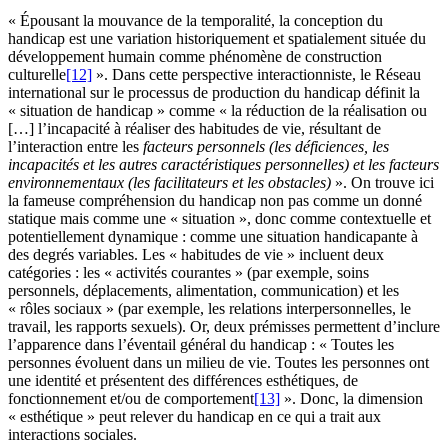
« Épousant la mouvance de la temporalité, la conception du
handicap est une variation historiquement et spatialement située du
développement humain comme phénomène de construction
culturelle
[12]
». Dans cette perspective interactionniste, le Réseau
international sur le processus de production du handicap définit la
« situation de handicap » comme « la réduction de la réalisation ou
[…] l’incapacité à réaliser des habitudes de vie, résultant de
l’interaction entre les
facteurs personnels (les déficiences, les
incapacités et les autres caractéristiques personnelles) et les facteurs
environnementaux (les facilitateurs et les obstacles)
». On trouve ici
la fameuse compréhension du handicap non pas comme un donné
statique mais comme une « situation », donc comme contextuelle et
potentiellement dynamique : comme une situation handicapante à
des degrés variables. Les « habitudes de vie » incluent deux
catégories : les « activités courantes » (par exemple, soins
personnels, déplacements, alimentation, communication) et les
« rôles sociaux » (par exemple, les relations interpersonnelles, le
travail, les rapports sexuels). Or, deux prémisses permettent d’inclure
l’apparence dans l’éventail général du handicap : « Toutes les
personnes évoluent dans un milieu de vie. Toutes les personnes ont
une identité et présentent des différences esthétiques, de
fonctionnement et/ou de comportement
[13]
». Donc, la dimension
« esthétique » peut relever du handicap en ce qui a trait aux
interactions sociales.