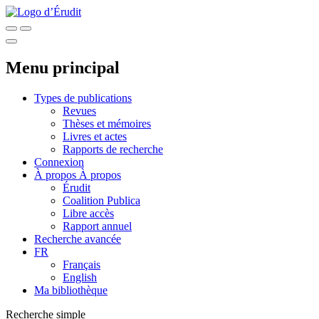
Menu principal
Types de publications
Revues
Thèses et mémoires
Livres et actes
Rapports de recherche
Connexion
À propos
À propos
Érudit
Coalition Publica
Libre accès
Rapport annuel
Recherche avancée
FR
Français
English
Ma bibliothèque
Recherche simple