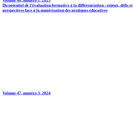
Volume 48, numéro 1, 2025
Du potentiel de l’évaluation formative à la différenciation : enjeux, défis et
perspectives face à la numérisation des pratiques éducatives
Volume 47, numéro 3, 2024