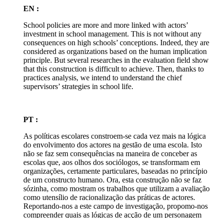
EN :
School policies are more and more linked with actors’
investment in school management. This is not without any
consequences on high schools’ conceptions. Indeed, they are
considered as organizations based on the human implication
principle. But several researches in the evaluation field show
that this construction is difficult to achieve. Then, thanks to
practices analysis, we intend to understand the chief
supervisors’ strategies in school life.
PT :
As políticas escolares constroem-se cada vez mais na lógica
do envolvimento dos actores na gestão de uma escola. Isto
não se faz sem consequências na maneira de conceber as
escolas que, aos olhos dos sociólogos, se transformam em
organizações, certamente particulares, baseadas no princípio
de um constructo humano. Ora, esta construção não se faz
sózinha, como mostram os trabalhos que utilizam a avaliação
como utensílio de racionalização das práticas de actores.
Reportando-nos a este campo de investigação, propomo-nos
compreender quais as lógicas de acção de um personagem