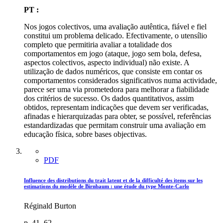
PT :
Nos jogos colectivos, uma avaliação autêntica, fiável e fiel
constitui um problema delicado. Efectivamente, o utensílio
completo que permitiria avaliar a totalidade dos
comportamentos em jogo (ataque, jogo sem bola, defesa,
aspectos colectivos, aspecto individual) não existe. A
utilização de dados numéricos, que consiste em contar os
comportamentos considerados significativos numa actividade,
parece ser uma via prometedora para melhorar a fiabilidade
dos critérios de sucesso. Os dados quantitativos, assim
obtidos, representam indicações que devem ser verificadas,
afinadas e hierarquizadas para obter, se possível, referências
estandardizadas que permitam construir uma avaliação em
educação física, sobre bases objectivas.
PDF
Influence des distributions du trait latent et de la difficulté des items sur les
estimations du modèle de Birnbaum : une étude du type Monte-Carlo
Réginald Burton
p. 41–62