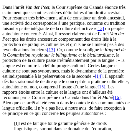
Dans l’arrêt
Van der Peet
, la Cour suprême du Canada énonce très
clairement quels sont les critères définitoires d’un droit ancestral.
Pour résumer très brièvement, afin de constituer un droit ancestral,
une activité doit correspondre à une pratique, coutume ou tradition
faisant « partie intégrante de la culture distinctive »
[12]
du peuple
autochtone concerné
.
Ainsi, il ressort clairement de l’arrêt
Van der
Peet
que les droits ancestraux comprennent des droits liés à la
protection de pratiques culturelles et qu’ils ne se limitent pas à des
revendications foncières
[13]
. Or, comme le souligne le
Rapport de
la Commission royale sur le bilinguisme et le biculturalisme
, la
protection de la culture passe irrémédiablement par la langue : « la
langue est en outre la clef du progrès culturel. Certes langue et
culture ne sont pas synonymes, mais le dynamisme de la première
est indispensable à la préservation de la seconde »
[14]
. Il apparaît
dès lors raisonnable de dire que le concept de « pratique culturelle »,
autochtone ou non, comprend l’usage d’une langue
[15]
. Les
rapports étroits entre la culture et la langue ont d’ailleurs été
reconnus par la Cour suprême du Canada dans l’arrêt
Mahé
[16]
.
Bien que cet arrêt ait été rendu dans le contexte des communautés de
langue officielle, il n’y a pas lieu, à notre avis, de faire exception à
ce principe en ce qui concerne les peuples autochtones :
[I]l est de fait que toute garantie générale de droits
linguistiques, surtout dans le domaine de l’éducation,