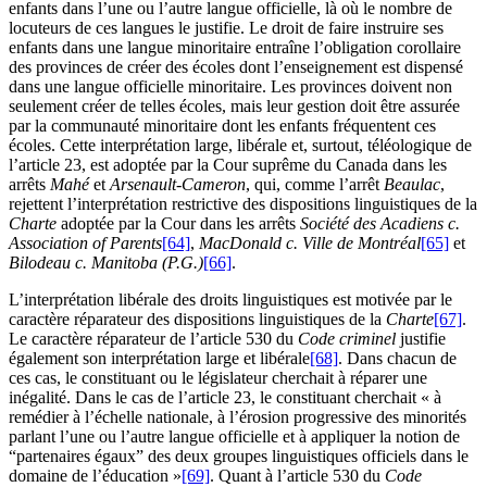
enfants dans l’une ou l’autre langue officielle, là où le nombre de
locuteurs de ces langues le justifie. Le droit de faire instruire ses
enfants dans une langue minoritaire entraîne l’obligation corollaire
des provinces de créer des écoles dont l’enseignement est dispensé
dans une langue officielle minoritaire. Les provinces doivent non
seulement créer de telles écoles, mais leur gestion doit être assurée
par la communauté minoritaire dont les enfants fréquentent ces
écoles. Cette interprétation large, libérale et, surtout, téléologique de
l’article 23, est adoptée par la Cour suprême du Canada dans les
arrêts
Mahé
et
Arsenault-Cameron
, qui, comme l’arrêt
Beaulac
,
rejettent l’interprétation restrictive des dispositions linguistiques de la
Charte
adoptée par la Cour dans les arrêts
Société des Acadiens c.
Association of Parents
[64]
,
MacDonald c. Ville de Montréal
[65]
et
Bilodeau c. Manitoba (P.G.)
[66]
.
L’interprétation libérale des droits linguistiques est motivée par le
caractère réparateur des dispositions linguistiques de la
Charte
[67]
.
Le caractère réparateur de l’article 530 du
Code criminel
justifie
également son interprétation large et libérale
[68]
. Dans chacun de
ces cas, le constituant ou le législateur cherchait à réparer une
inégalité. Dans le cas de l’article 23, le constituant cherchait « à
remédier à l’échelle nationale, à l’érosion progressive des minorités
parlant l’une ou l’autre langue officielle et à appliquer la notion de
“partenaires égaux” des deux groupes linguistiques officiels dans le
domaine de l’éducation »
[69]
. Quant à l’article 530 du
Code