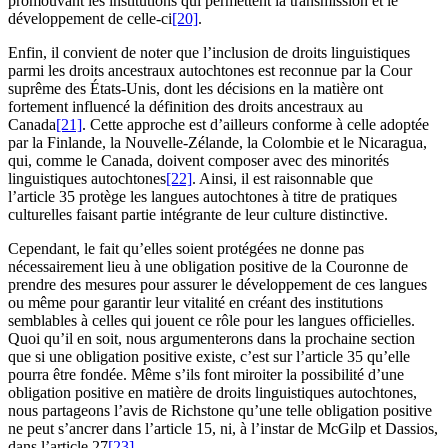
promouvant les institutions qui permettent la transmission et le
développement de celle-ci
[20]
.
Enfin, il convient de noter que l’inclusion de droits linguistiques
parmi les droits ancestraux autochtones est reconnue par la Cour
suprême des États-Unis, dont les décisions en la matière ont
fortement influencé la définition des droits ancestraux au
Canada
[21]
. Cette approche est d’ailleurs conforme à celle adoptée
par la Finlande, la Nouvelle-Zélande, la Colombie et le Nicaragua,
qui, comme le Canada, doivent composer avec des minorités
linguistiques autochtones
[22]
. Ainsi, il est raisonnable que
l’article 35 protège les langues autochtones à titre de pratiques
culturelles faisant partie intégrante de leur culture distinctive.
Cependant, le fait qu’elles soient protégées ne donne pas
nécessairement lieu à une obligation positive de la Couronne de
prendre des mesures pour assurer le développement de ces langues
ou même pour garantir leur vitalité en créant des institutions
semblables à celles qui jouent ce rôle pour les langues officielles.
Quoi qu’il en soit, nous argumenterons dans la prochaine section
que si une obligation positive existe, c’est sur l’article 35 qu’elle
pourra être fondée. Même s’ils font miroiter la possibilité d’une
obligation positive en matière de droits linguistiques autochtones,
nous partageons l’avis de Richstone qu’une telle obligation positive
ne peut s’ancrer dans l’article 15, ni, à l’instar de McGilp et Dassios,
dans l’article 27
[23]
.