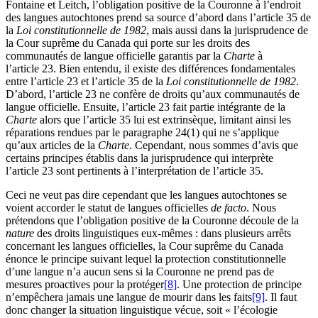
Fontaine et Leitch, l’obligation positive de la Couronne à l’endroit
des langues autochtones prend sa source d’abord dans l’article 35 de
la
Loi constitutionnelle de 1982
, mais aussi dans la jurisprudence de
la Cour suprême du Canada qui porte sur les droits des
communautés de langue officielle garantis par la
Charte
à
l’article 23. Bien entendu, il existe des différences fondamentales
entre l’article 23 et l’article 35 de la
Loi constitutionnelle de 1982
.
D’abord, l’article 23 ne confère de droits qu’aux communautés de
langue officielle. Ensuite, l’article 23 fait partie intégrante de la
Charte
alors que l’article 35 lui est extrinsèque, limitant ainsi les
réparations rendues par le paragraphe 24(1) qui ne s’applique
qu’aux articles de la
Charte
. Cependant, nous sommes d’avis que
certains principes établis dans la jurisprudence qui interprète
l’article 23 sont pertinents à l’interprétation de l’article 35.
Ceci ne veut pas dire cependant que les langues autochtones se
voient accorder le statut de langues officielles
de facto
. Nous
prétendons que l’obligation positive de la Couronne découle de la
nature
des droits linguistiques eux-mêmes : dans plusieurs arrêts
concernant les langues officielles, la Cour suprême du Canada
énonce le principe suivant lequel la protection constitutionnelle
d’une langue n’a aucun sens si la Couronne ne prend pas de
mesures proactives pour la protéger
[8]
. Une protection de principe
n’empêchera jamais une langue de mourir dans les faits
[9]
. Il faut
donc changer la situation linguistique vécue, soit « l’écologie