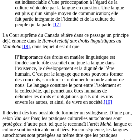
est indissociable d’une préoccupation à l’égard de la
culture véhiculée par la langue en question. Une langue
est plus qu’un simple moyen de communication; elle
fait partie intégrante de l’identité et de la culture du
peuple qui la parle.
[17]
La Cour suprême du Canada réitère dans ce passage un principe
déjà énoncé dans le
Renvoi relatif aux droits linguistiques au
Manitoba
[18]
, dans lequel il est dit que
[l’]importance des droits en matière linguistique est
fondée sur le rôle essentiel que joue la langue dans
l’existence, le développement et la dignité de l’être
humain. C’est par le langage que nous pouvons former
des concepts, structurer et ordonner le monde autour de
nous. Le langage constitue le pont entre l’isolement et
la collectivité, qui permet aux êtres humains de
délimiter les droits et obligations qu’ils ont les uns
envers les autres, et ainsi, de vivre en société.
[19]
Il devient dès lors possible de formuler un syllogisme. D’une part,
selon
Van der Peet
, les pratiques culturelles autochtones sont
protégées; d’autre part, tel que le reconnaît l’arrêt
Mahé
, langue et
culture sont inextricablement liées. En conséquence, les langues
autochtones sont protégées au même titre que les pratiques