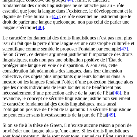
fondamental des droits linguistiques ne se rattache pas au « rôle
essentiel que joue la langue dans l’existence, le développement et la
dignité de l’être humain »
[45]
; ce rôle essentiel ne justifierait que le
droit de parler une langue quelconque, non pas celui de parler une
langue spécifique
[46]
.
Le caractère fondamental des droits linguistiques n’est pas non plus
issu du fait que la perte d’une langue est une catastrophe culturelle et
scientifique comme semble le proposer Fontaine par exemple
[47]
.
Selon Green, ce dernier argument justifierait l’importance des droits
linguistiques, mais non pas une obligation positive de l’État de
protéger une langue en voie de disparition. À son avis, cette
considération fait néanmoins des langues, dans leur dimension
collective, des objets plus importants que leurs locuteurs dans la
mesure où les langues feraient l’objet d’une protection étatique alors
que les droits individuels de leurs locuteurs ne bénéficient pas
nécessairement d’une protection active de la part de l’État
[48]
. En
revanche, le concept de sécurité linguistique justifie non seulement
le caractère fondamental des droits linguistiques, mais aussi
l’obligation positive de l’État de la garantir. La sécurité linguistique
ne peut exister sans investissements de la part de l’État
[49]
.
Si on se fie à la thèse de Green, il n’existe aucune raison a priori de
privilégier une langue plus qu’une autre. Si les droits linguistiques
sont fondamentaux, ils le sont pour tous, auquel cas l’État aurait une