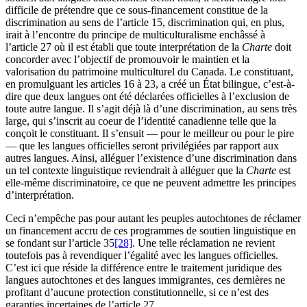
difficile de prétendre que ce sous-financement constitue de la
discrimination au sens de l’article 15, discrimination qui, en plus,
irait à l’encontre du principe de multiculturalisme enchâssé à
l’article 27 où il est établi que toute interprétation de la
Charte
doit
concorder avec l’objectif de promouvoir le maintien et la
valorisation du patrimoine multiculturel du Canada. Le constituant,
en promulguant les articles 16 à 23, a créé un État bilingue, c’est-à-
dire que deux langues ont été déclarées officielles à l’exclusion de
toute autre langue. Il s’agit déjà là d’une discrimination, au sens très
large, qui s’inscrit au coeur de l’identité canadienne telle que la
conçoit le constituant. Il s’ensuit — pour le meilleur ou pour le pire
— que les langues officielles seront privilégiées par rapport aux
autres langues. Ainsi, alléguer l’existence d’une discrimination dans
un tel contexte linguistique reviendrait à alléguer que la
Charte
est
elle-même discriminatoire, ce que ne peuvent admettre les principes
d’interprétation.
Ceci n’empêche pas pour autant les peuples autochtones de réclamer
un financement accru de ces programmes de soutien linguistique en
se fondant sur l’article 35
[28]
. Une telle réclamation ne revient
toutefois pas à revendiquer l’égalité avec les langues officielles.
C’est ici que réside la différence entre le traitement juridique des
langues autochtones et des langues immigrantes, ces dernières ne
profitant d’aucune protection constitutionnelle, si ce n’est des
garanties incertaines de l’article 27.