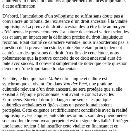
culturelles. Il nous faut toutefois apporter deux nuances importantes
à cette affirmation.
D’abord, l’articulation d’un syllogisme ne suffira sans doute pas à
convaincre un tribunal de l’existence d’un droit ancestral à la vitalité
linguistique. La preuve du droit ancestral devra être faite au moyen
d’éléments de preuve concrets. La nature de ceux-ci variera selon les
cas et aura un impact sur la définition précise du droit linguistique
reconnu. Étant donné ce caractère variable, nous n’aborderons pas la
question de la preuve ancestrale, notre étude étant principalement
centrée sur des questions de droit. Aux fins de cette étude, nous
présumerons que la preuve concrète de ce droit ancestral aura été
faite avec succès. Il convient simplement de noter que cette question
demeure d’une importance fondamentale.
Ensuite, le lien que trace
Mahé
entre langue et culture est
synchronique et vivant. Or, dans
Van der Peet
, une pratique
culturelle relevant d’un droit ancestral ne sera protégée que si elle
existait à l’époque précoloniale, soit avant le contact avec les
Européens. Survient donc le danger que seules les pratiques
culturelles archaïques et figées dans un passé lointain soient
protégées. Cette exigence est difficilement conciliable avec la réalité
linguistique : les langues, autochtones ou non, sont des phénomènes
sociaux dont le renouveau perpétuel est un signe de vitalité. Protéger
une langue revient à lui insuffler cette vitalité en finançant et en