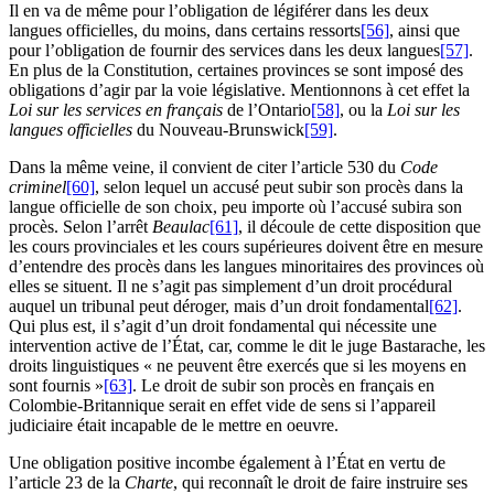
Il en va de même pour l’obligation de légiférer dans les deux
langues officielles, du moins, dans certains ressorts
[56]
, ainsi que
pour l’obligation de fournir des services dans les deux langues
[57]
.
En plus de la Constitution, certaines provinces se sont imposé des
obligations d’agir par la voie législative. Mentionnons à cet effet la
Loi sur les services en français
de l’Ontario
[58]
, ou la
Loi sur les
langues officielles
du Nouveau-Brunswick
[59]
.
Dans la même veine, il convient de citer l’article 530 du
Code
criminel
[60]
, selon lequel un accusé peut subir son procès dans la
langue officielle de son choix, peu importe où l’accusé subira son
procès. Selon l’arrêt
Beaulac
[61]
, il découle de cette disposition que
les cours provinciales et les cours supérieures doivent être en mesure
d’entendre des procès dans les langues minoritaires des provinces où
elles se situent. Il ne s’agit pas simplement d’un droit procédural
auquel un tribunal peut déroger, mais d’un droit fondamental
[62]
.
Qui plus est, il s’agit d’un droit fondamental qui nécessite une
intervention active de l’État, car, comme le dit le juge Bastarache, les
droits linguistiques « ne peuvent être exercés que si les moyens en
sont fournis »
[63]
. Le droit de subir son procès en français en
Colombie-Britannique serait en effet vide de sens si l’appareil
judiciaire était incapable de le mettre en oeuvre.
Une obligation positive incombe également à l’État en vertu de
l’article 23 de la
Charte
, qui reconnaît le droit de faire instruire ses