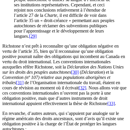
ses institutions représentatives. Cependant, et ceci
rejoint nos conclusions relativement à l’étendue de
l’article 27 de la
Charte
, il est difficile de voir dans
l’article 35 un « droit-créance » permettant aux peuples
autochtones de réclamer des subventions publiques
pour l’apprentissage et le développement de leurs
langues.
[29]
Richstone n’est prêt à reconnaître qu’une obligation négative en
vertu de l’article 35, bien qu’il reconnaisse qu’une obligation
positive pourrait naître des obligations qui incombent au Canada en
vertu du droit international. Les conventions internationales
auxquelles réfère Richstone, soit la
Déclaration des Nations Unies
sur les droits des peuples autochtones
[30]
(
Déclaration
) et la
Convention (nº 107) relative aux populations aborigènes et
tribales
[31]
de l’Organisation internationale du travail, étaient en
cours de révision au moment où il écrivait
[32]
. Nous allons voir que
ces conventions internationales n’ouvrent pas la porte à une
obligation positive, mais que d’autres instruments de droit
international appuient effectivement la thèse de Richstone
[33]
.
En revanche, d’autres auteurs, qui s’appuient par analogie sur le
régime américain des droits ancestraux, sont d’avis qu’il existe une
obligation positive à la charge de l’État de protéger les langues
autochtones :