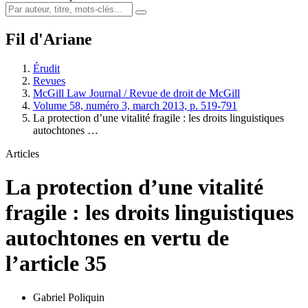
Fil d'Ariane
Érudit
Revues
McGill Law Journal / Revue de droit de McGill
Volume 58, numéro 3, march 2013, p. 519-791
La protection d’une vitalité fragile : les droits linguistiques
autochtones …
Articles
La protection d’une vitalité
fragile : les droits linguistiques
autochtones en vertu de
l’article 35
Gabriel Poliquin