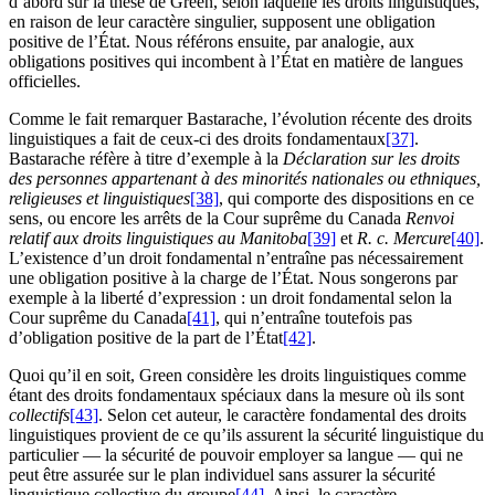
d’abord sur la thèse de Green, selon laquelle les droits linguistiques,
en raison de leur caractère singulier, supposent une obligation
positive de l’État. Nous référons ensuite, par analogie, aux
obligations positives qui incombent à l’État en matière de langues
officielles.
Comme le fait remarquer Bastarache, l’évolution récente des droits
linguistiques a fait de ceux-ci des droits fondamentaux
[37]
.
Bastarache réfère à titre d’exemple à la
Déclaration sur les droits
des personnes appartenant à des minorités nationales ou ethniques,
religieuses et linguistiques
[38]
, qui comporte des dispositions en ce
sens, ou encore les arrêts de la Cour suprême du Canada
Renvoi
relatif aux droits linguistiques au Manitoba
[39]
et
R. c. Mercure
[40]
.
L’existence d’un droit fondamental n’entraîne pas nécessairement
une obligation positive à la charge de l’État. Nous songerons par
exemple à la liberté d’expression : un droit fondamental selon la
Cour suprême du Canada
[41]
, qui n’entraîne toutefois pas
d’obligation positive de la part de l’État
[42]
.
Quoi qu’il en soit, Green considère les droits linguistiques comme
étant des droits fondamentaux spéciaux dans la mesure où ils sont
collectifs
[43]
. Selon cet auteur, le caractère fondamental des droits
linguistiques provient de ce qu’ils assurent la sécurité linguistique du
particulier — la sécurité de pouvoir employer sa langue — qui ne
peut être assurée sur le plan individuel sans assurer la sécurité
linguistique collective du groupe
[44]
. Ainsi, le caractère