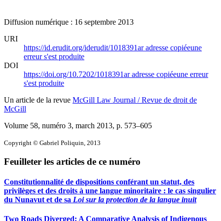
Diffusion numérique : 16 septembre 2013
URI
https://id.erudit.org/iderudit/1018391ar
adresse copiée
une
erreur s'est produite
DOI
https://doi.org/10.7202/1018391ar
adresse copiée
une erreur
s'est produite
Un article de la revue
McGill Law Journal / Revue de droit de
McGill
Volume 58, numéro 3, march 2013
, p. 573–605
Copyright © Gabriel Poliquin, 2013
Feuilleter les articles de ce numéro
Constitutionnalité de dispositions conférant un statut, des
privilèges et des droits à une langue minoritaire : le cas singulier
du Nunavut et de sa
Loi sur la protection de la langue inuit
Two Roads Diverged: A Comparative Analysis of Indigenous