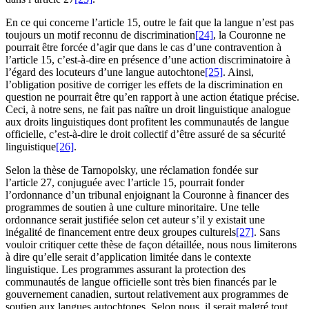
En ce qui concerne l’article 15, outre le fait que la langue n’est pas
toujours un motif reconnu de discrimination
[24]
, la Couronne ne
pourrait être forcée d’agir que dans le cas d’une contravention à
l’article 15, c’est-à-dire en présence d’une action discriminatoire à
l’égard des locuteurs d’une langue autochtone
[25]
. Ainsi,
l’obligation positive de corriger les effets de la discrimination en
question ne pourrait être qu’en rapport à une action étatique précise.
Ceci, à notre sens, ne fait pas naître un droit linguistique analogue
aux droits linguistiques dont profitent les communautés de langue
officielle, c’est-à-dire le droit collectif d’être assuré de sa sécurité
linguistique
[26]
.
Selon la thèse de Tarnopolsky, une réclamation fondée sur
l’article 27, conjuguée avec l’article 15, pourrait fonder
l’ordonnance d’un tribunal enjoignant la Couronne à financer des
programmes de soutien à une culture minoritaire. Une telle
ordonnance serait justifiée selon cet auteur s’il y existait une
inégalité de financement entre deux groupes culturels
[27]
. Sans
vouloir critiquer cette thèse de façon détaillée, nous nous limiterons
à dire qu’elle serait d’application limitée dans le contexte
linguistique. Les programmes assurant la protection des
communautés de langue officielle sont très bien financés par le
gouvernement canadien, surtout relativement aux programmes de
soutien aux langues autochtones. Selon nous, il serait malgré tout