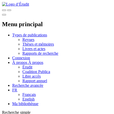
Menu principal
Types de publications
Revues
Thèses et mémoires
Livres et actes
Rapports de recherche
Connexion
À propos
À propos
Érudit
Coalition Publica
Libre accès
Rapport annuel
Recherche avancée
FR
Français
English
Ma bibliothèque
Recherche simple