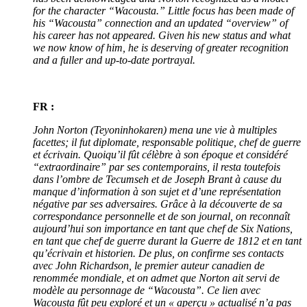
for the character “Wacousta.” Little focus has been made of
his “Wacousta” connection and an updated “overview” of
his career has not appeared. Given his new status and what
we now know of him, he is deserving of greater recognition
and a fuller and up-to-date portrayal.
FR :
John Norton (Teyoninhokaren) mena une vie à multiples
facettes; il fut diplomate, responsable politique, chef de guerre
et écrivain. Quoiqu’il fût célèbre à son époque et considéré
“extraordinaire” par ses contemporains, il resta toutefois
dans l’ombre de Tecumseh et de Joseph Brant à cause du
manque d’information à son sujet et d’une représentation
négative par ses adversaires. Grâce à la découverte de sa
correspondance personnelle et de son journal, on reconnaît
aujourd’hui son importance en tant que chef de Six Nations,
en tant que chef de guerre durant la Guerre de 1812 et en tant
qu’écrivain et historien. De plus, on confirme ses contacts
avec John Richardson, le premier auteur canadien de
renommée mondiale, et on admet que Norton ait servi de
modèle au personnage de “Wacousta”. Ce lien avec
Wacousta fût peu exploré et un « aperçu » actualisé n’a pas