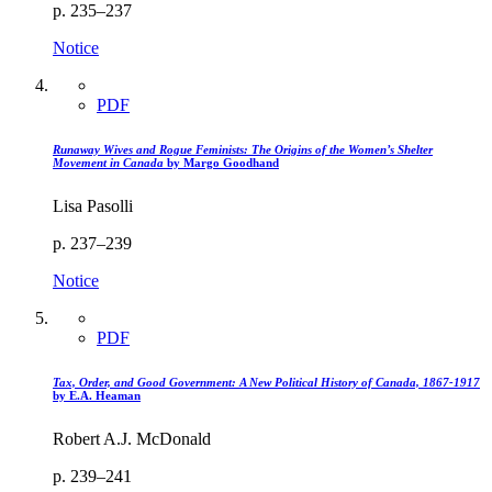
p. 235–237
Notice
PDF
Runaway Wives and Rogue Feminists: The Origins of the Women’s Shelter
Movement in Canada
by Margo Goodhand
Lisa Pasolli
p. 237–239
Notice
PDF
Tax, Order, and Good Government: A New Political History of Canada, 1867-1917
by E.A. Heaman
Robert A.J. McDonald
p. 239–241