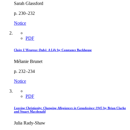
Sarah Glassford
p. 230–232
Notice
PDF
Claire L’Heureux-Dubé: A Life
by Constance Backhouse
Mélanie Brunet
p. 232–234
Notice
PDF
Leaving Christianity: Changing Allegiances in Canada
since 1945
by Brian Clarke
and Stuart Macdonald
Julia Rady-Shaw