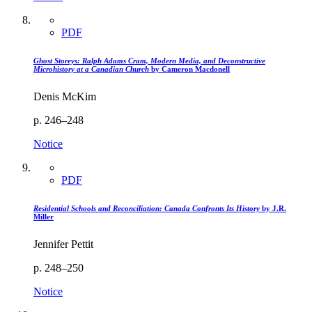
PDF
Ghost Storeys: Ralph Adams Cram, Modern Media, and Deconstructive
Microhistory at a Canadian Church
by Cameron Macdonell
Denis McKim
p. 246–248
Notice
PDF
Residential Schools and Reconciliation: Canada Confronts Its History
by J.R.
Miller
Jennifer Pettit
p. 248–250
Notice