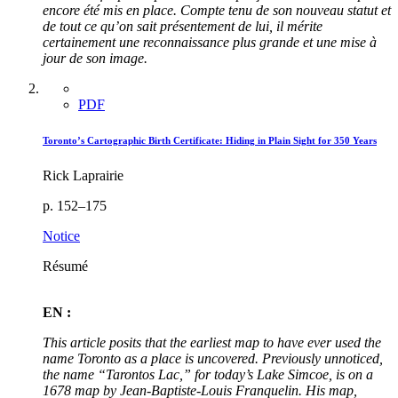
encore été mis en place. Compte tenu de son nouveau statut et
de tout ce qu’on sait présentement de lui, il mérite
certainement une reconnaissance plus grande et une mise à
jour de son image.
PDF
Toronto’s Cartographic Birth Certificate: Hiding in Plain Sight for 350 Years
Rick Laprairie
p. 152–175
Notice
Résumé
EN :
This article posits that the earliest map to have ever used the
name Toronto as a place is uncovered. Previously unnoticed,
the name “Tarontos Lac,” for today’s Lake Simcoe, is on a
1678 map by Jean-Baptiste-Louis Franquelin. His map,