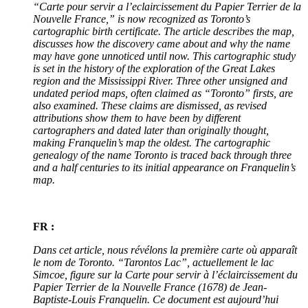
“Carte pour servir a l’eclaircissement du Papier Terrier de la
Nouvelle France,” is now recognized as Toronto’s
cartographic birth certificate. The article describes the map,
discusses how the discovery came about and why the name
may have gone unnoticed until now. This cartographic study
is set in the history of the exploration of the Great Lakes
region and the Mississippi River. Three other unsigned and
undated period maps, often claimed as “Toronto” firsts, are
also examined. These claims are dismissed, as revised
attributions show them to have been by different
cartographers and dated later than originally thought,
making Franquelin’s map the oldest. The cartographic
genealogy of the name Toronto is traced back through three
and a half centuries to its initial appearance on Franquelin’s
map.
FR :
Dans cet article, nous révélons la première carte où apparaît
le nom de Toronto. “Tarontos Lac”, actuellement le lac
Simcoe, figure sur la Carte pour servir à l’éclaircissement du
Papier Terrier de la Nouvelle France (1678) de Jean-
Baptiste-Louis Franquelin. Ce document est aujourd’hui