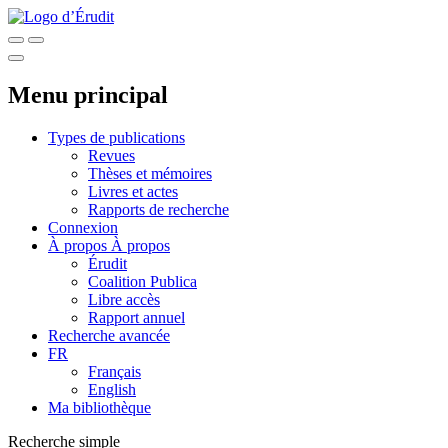
Menu principal
Types de publications
Revues
Thèses et mémoires
Livres et actes
Rapports de recherche
Connexion
À propos
À propos
Érudit
Coalition Publica
Libre accès
Rapport annuel
Recherche avancée
FR
Français
English
Ma bibliothèque
Recherche simple