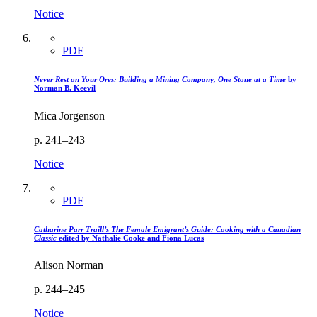
Notice
PDF
Never Rest on Your Ores: Building a Mining Company, One Stone at a Time
by
Norman B. Keevil
Mica Jorgenson
p. 241–243
Notice
PDF
Catharine Parr Traill’s The Female Emigrant’s Guide: Cooking with a Canadian
Classic
edited by Nathalie Cooke and Fiona Lucas
Alison Norman
p. 244–245
Notice