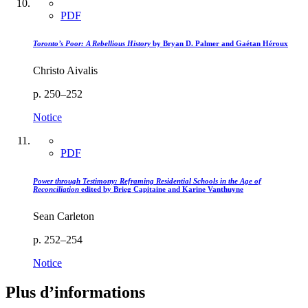
PDF
Toronto’s Poor: A Rebellious History
by Bryan D. Palmer and Gaétan Héroux
Christo Aivalis
p. 250–252
Notice
PDF
Power through Testimony: Reframing Residential Schools in the Age of
Reconciliation
edited by Brieg Capitaine and Karine Vanthuyne
Sean Carleton
p. 252–254
Notice
Plus d’informations