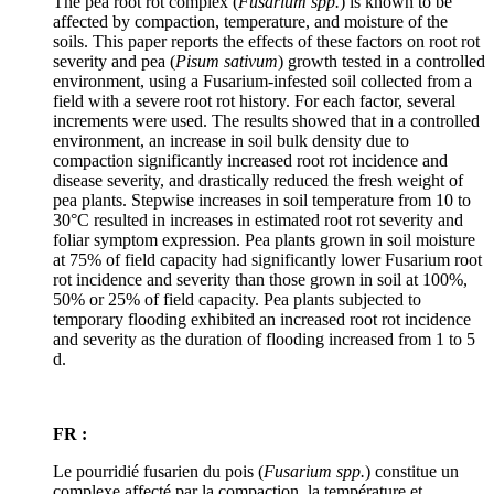
The pea root rot complex (
Fusarium spp.
) is known to be
affected by compaction, temperature, and moisture of the
soils. This paper reports the effects of these factors on root rot
severity and pea (
Pisum sativum
) growth tested in a controlled
environment, using a Fusarium-infested soil collected from a
field with a severe root rot history. For each factor, several
increments were used. The results showed that in a controlled
environment, an increase in soil bulk density due to
compaction significantly increased root rot incidence and
disease severity, and drastically reduced the fresh weight of
pea plants. Stepwise increases in soil temperature from 10 to
30°C resulted in increases in estimated root rot severity and
foliar symptom expression. Pea plants grown in soil moisture
at 75% of field capacity had significantly lower Fusarium root
rot incidence and severity than those grown in soil at 100%,
50% or 25% of field capacity. Pea plants subjected to
temporary flooding exhibited an increased root rot incidence
and severity as the duration of flooding increased from 1 to 5
d.
FR :
Le pourridié fusarien du pois (
Fusarium spp.
) constitue un
complexe affecté par la compaction, la température et