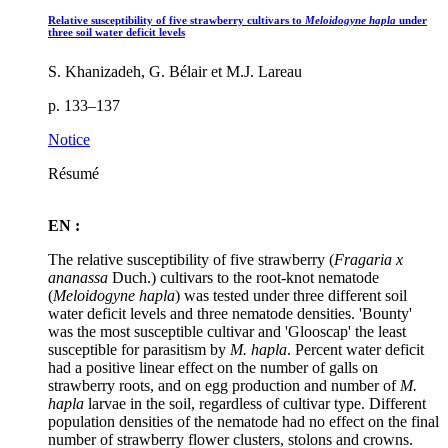
Relative susceptibility of five strawberry cultivars to
Meloidogyne hapla
under
three soil water deficit levels
S. Khanizadeh, G. Bélair et M.J. Lareau
p. 133–137
Notice
Résumé
EN :
The relative susceptibility of five strawberry (
Fragaria x
ananassa
Duch.) cultivars to the root-knot nematode
(
Meloidogyne hapla
) was tested under three different soil
water deficit levels and three nematode densities. 'Bounty'
was the most susceptible cultivar and 'Glooscap' the least
susceptible for parasitism by
M. hapla
. Percent water deficit
had a positive linear effect on the number of galls on
strawberry roots, and on egg production and number of
M.
hapla
larvae in the soil, regardless of cultivar type. Different
population densities of the nematode had no effect on the final
number of strawberry flower clusters, stolons and crowns.