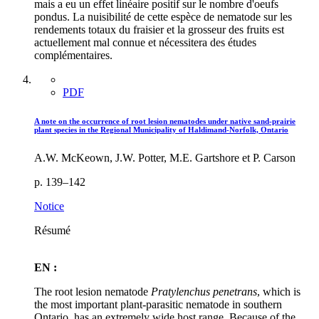
mais a eu un effet linéaire positif sur le nombre d'oeufs
pondus. La nuisibilité de cette espèce de nematode sur les
rendements totaux du fraisier et la grosseur des fruits est
actuellement mal connue et nécessitera des études
complémentaires.
PDF
A note on the occurrence of root lesion nematodes under native sand-prairie
plant species in the Regional Municipality of Haldimand-Norfolk, Ontario
A.W. McKeown, J.W. Potter, M.E. Gartshore et P. Carson
p. 139–142
Notice
Résumé
EN :
The root lesion nematode
Pratylenchus penetrans
, which is
the most important plant-parasitic nematode in southern
Ontario, has an extremely wide host range. Because of the