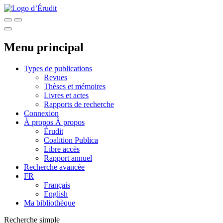
Menu principal
Types de publications
Revues
Thèses et mémoires
Livres et actes
Rapports de recherche
Connexion
À propos
À propos
Érudit
Coalition Publica
Libre accès
Rapport annuel
Recherche avancée
FR
Français
English
Ma bibliothèque
Recherche simple