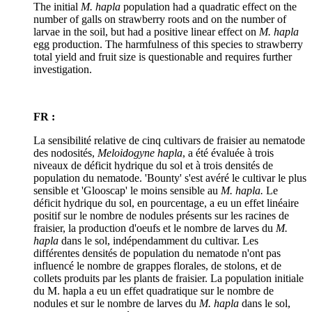
The initial
M. hapla
population had a quadratic effect on the
number of galls on strawberry roots and on the number of
larvae in the soil, but had a positive linear effect on
M. hapla
egg production. The harmfulness of this species to strawberry
total yield and fruit size is questionable and requires further
investigation.
FR :
La sensibilité relative de cinq cultivars de fraisier au nematode
des nodosités,
Meloidogyne hapla
, a été évaluée à trois
niveaux de déficit hydrique du sol et à trois densités de
population du nematode. 'Bounty' s'est avéré le cultivar le plus
sensible et 'Glooscap' le moins sensible au
M. hapla.
Le
déficit hydrique du sol, en pourcentage, a eu un effet linéaire
positif sur le nombre de nodules présents sur les racines de
fraisier, la production d'oeufs et le nombre de larves du
M.
hapla
dans le sol, indépendamment du cultivar. Les
différentes densités de population du nematode n'ont pas
influencé le nombre de grappes florales, de stolons, et de
collets produits par les plants de fraisier. La population initiale
du M. hapla a eu un effet quadratique sur le nombre de
nodules et sur le nombre de larves du
M. hapla
dans le sol,