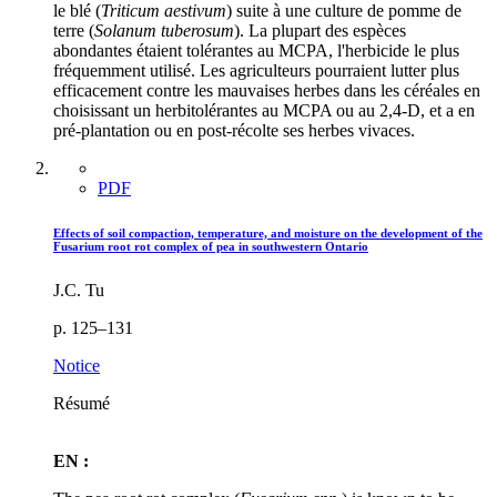
le blé (
Triticum aestivum
) suite à une culture de pomme de
terre (
Solanum tuberosum
). La plupart des espèces
abondantes étaient tolérantes au MCPA, l'herbicide le plus
fréquemment utilisé. Les agriculteurs pourraient lutter plus
efficacement contre les mauvaises herbes dans les céréales en
choisissant un herbitolérantes au MCPA ou au 2,4-D, et a en
pré-plantation ou en post-récolte ses herbes vivaces.
PDF
Effects of soil compaction, temperature, and moisture on the development of the
Fusarium root rot complex of pea in southwestern Ontario
J.C. Tu
p. 125–131
Notice
Résumé
EN :