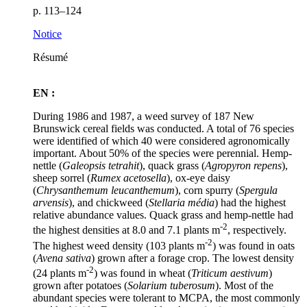
p. 113–124
Notice
Résumé
EN :
During 1986 and 1987, a weed survey of 187 New
Brunswick cereal fields was conducted. A total of 76 species
were identified of which 40 were considered agronomically
important. About 50% of the species were perennial. Hemp-
nettle (
Galeopsis tetrahit
), quack grass (
Agropyron repens
),
sheep sorrel (
Rumex acetosella
), ox-eye daisy
(
Chrysanthemum leucanthemum
), corn spurry (
Spergula
arvensis
), and chickweed (
Stellaria média
) had the highest
relative abundance values. Quack grass and hemp-nettle had
-2
the highest densities at 8.0 and 7.1 plants m
, respectively.
-2
The highest weed density (103 plants m
) was found in oats
(
Avena sativa
) grown after a forage crop. The lowest density
-2
(24 plants m
) was found in wheat (
Triticum aestivum
)
grown after potatoes (
Solarium tuberosum
). Most of the
abundant species were tolerant to MCPA, the most commonly