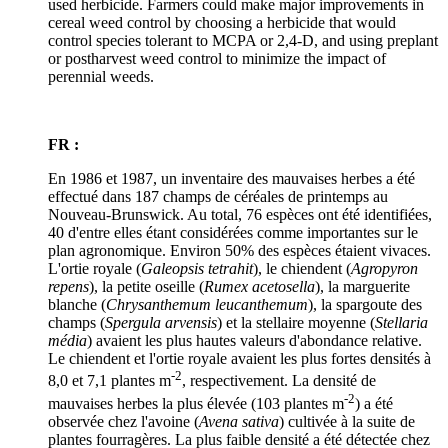
used herbicide. Farmers could make major improvements in
cereal weed control by choosing a herbicide that would
control species tolerant to MCPA or 2,4-D, and using preplant
or postharvest weed control to minimize the impact of
perennial weeds.
FR :
En 1986 et 1987, un inventaire des mauvaises herbes a été
effectué dans 187 champs de céréales de printemps au
Nouveau-Brunswick. Au total, 76 espèces ont été identifiées,
40 d'entre elles étant considérées comme importantes sur le
plan agronomique. Environ 50% des espèces étaient vivaces.
L'ortie royale (
Galeopsis tetrahit
), le chiendent (
Agropyron
repens
), la petite oseille (
Rumex acetosella
), la marguerite
blanche (
Chrysanthemum leucanthemum
), la spargoute des
champs (
Spergula arvensis
) et la stellaire moyenne (
Stellaria
média
) avaient les plus hautes valeurs d'abondance relative.
Le chiendent et l'ortie royale avaient les plus fortes densités à
-2
8,0 et 7,1 plantes m
, respectivement. La densité de
-2
mauvaises herbes la plus élevée (103 plantes m
) a été
observée chez l'avoine (
Avena sativa
) cultivée à la suite de
plantes fourragères. La plus faible densité a été détectée chez