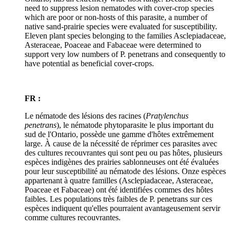
need to suppress lesion nematodes with cover-crop species
which are poor or non-hosts of this parasite, a number of
native sand-prairie species were evaluated for susceptibility.
Eleven plant species belonging to the families Asclepiadaceae,
Asteraceae, Poaceae and Fabaceae were determined to
support very low numbers of P. penetrans and consequently to
have potential as beneficial cover-crops.
FR :
Le nématode des lésions des racines (
Pratylenchus
penetrans
), le nématode phytoparasite le plus important du
sud de l'Ontario, possède une gamme d'hôtes extrêmement
large. À cause de la nécessité de réprimer ces parasites avec
des cultures recouvrantes qui sont peu ou pas hôtes, plusieurs
espèces indigènes des prairies sablonneuses ont été évaluées
pour leur susceptibilité au nématode des lésions. Onze espèces
appartenant à quatre familles (Asclepiadaceae, Asteraceae,
Poaceae et Fabaceae) ont été identifiées commes des hôtes
faibles. Les populations très faibles de P. penetrans sur ces
espèces indiquent qu'elles pourraient avantageusement servir
comme cultures recouvrantes.