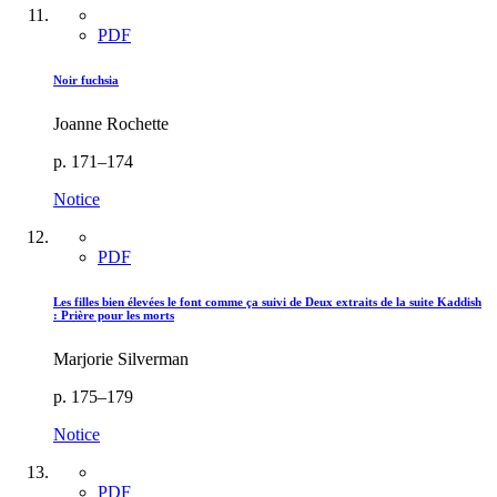
PDF
Noir fuchsia
Joanne Rochette
p. 171–174
Notice
PDF
Les filles bien élevées le font comme ça suivi de Deux extraits de la suite Kaddish
: Prière pour les morts
Marjorie Silverman
p. 175–179
Notice
PDF