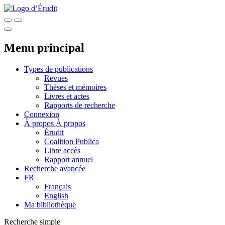
Menu principal
Types de publications
Revues
Thèses et mémoires
Livres et actes
Rapports de recherche
Connexion
À propos
À propos
Érudit
Coalition Publica
Libre accès
Rapport annuel
Recherche avancée
FR
Français
English
Ma bibliothèque
Recherche simple