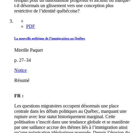
rempart pour un nationalisme progressif et inclusif ou marque-
t-il désormais un glissement vers une conception plus
restrictive de l’identité québécoise?
PDF
La nouvelle politique de l’immigration au Québec
Mireille Paquet
p. 27–34
Notice
Résumé
FR :
Les questions migratoires occupent désormais une place
centrale dans les débats politiques au Québec, marquant une
rupture avec leur statut historiquement marginal. Cette
politisation s’inscrit dans une tendance globale et se manifeste
par une saillance accrue des thèmes liés à l’immigration ainsi
qu’une polarisation idéologique marquée. Depuis l’érosion du