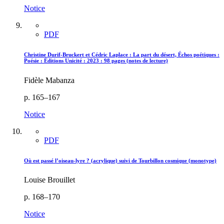
Notice
PDF
Christine Durif-Bruckert et Cédric Laplace : La part du désert, Échos poétiques :
Poésie : Éditions Unicité : 2023 : 98 pages (notes de lecture)
Fidèle Mabanza
p. 165–167
Notice
PDF
Où est passé l’oiseau-lyre ? (acrylique) suivi de Tourbillon cosmique (monotype)
Louise Brouillet
p. 168–170
Notice