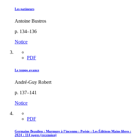
Les patineurs
Antoine Bustros
p. 134–136
Notice
PDF
Le temps avance
André-Guy Robert
p. 137–141
Notice
PDF
Germaine Beaulieu : Murmure à l’inconnu : Poésie : Les Éditions Mains libres :
2024 : 114 pages (recension)