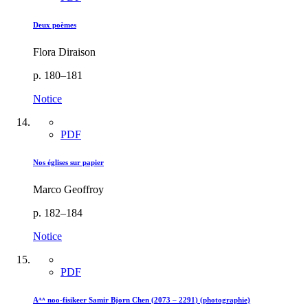
Deux poèmes
Flora Diraison
p. 180–181
Notice
PDF
Nos églises sur papier
Marco Geoffroy
p. 182–184
Notice
PDF
Aᴬᴬ noo-fisikeer Samir Bjorn Chen (2073 – 2291) (photographie)