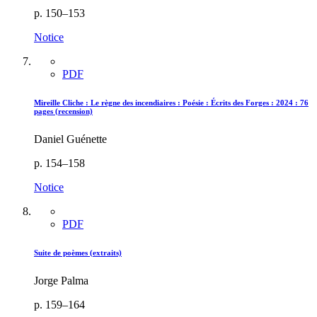
p. 150–153
Notice
PDF
Mireille Cliche : Le règne des incendiaires : Poésie : Écrits des Forges : 2024 : 76
pages (recension)
Daniel Guénette
p. 154–158
Notice
PDF
Suite de poèmes (extraits)
Jorge Palma
p. 159–164