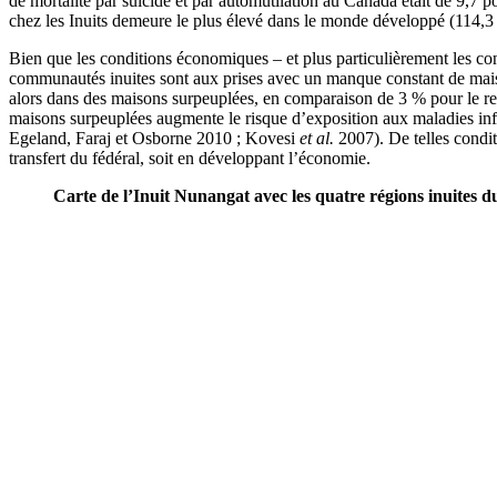
de mortalité par suicide et par automutilation au Canada était de 9,7
chez les Inuits demeure le plus élevé dans le monde développé (114,3 
Bien que les conditions économiques – et plus particulièrement les cond
communautés inuites sont aux prises avec un manque constant de maiso
alors dans des maisons surpeuplées, en comparaison de 3 % pour le res
maisons surpeuplées augmente le risque d’exposition aux maladies infec
Egeland, Faraj et Osborne 2010 ; Kovesi
et al.
2007). De telles condi
transfert du fédéral, soit en développant l’économie.
Carte de l’Inuit Nunangat avec les quatre régions inuites 