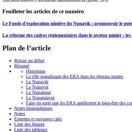
Tous droits réservés © Recherches amérindiennes au Québec, 2010
Feuilleter les articles de ce numéro
Le Fonds d’exploration minière du Nunavik : promouvoir le poten
La réforme des cadres réglementaires dans le secteur minier : les
Plan de l’article
Retour au début
Résumé
Historique
Le rôle grandissant des ERA dans les régions inuites
Le Nunavik
Le Nunavut
Le Nunakput
Le Nunatsiavut
Faire en sorte que les ERA améliorent le bien-être des 
Notes biographiques
Notes
Ententes et ouvrages cités
Liste des figures
Liste des tableaux