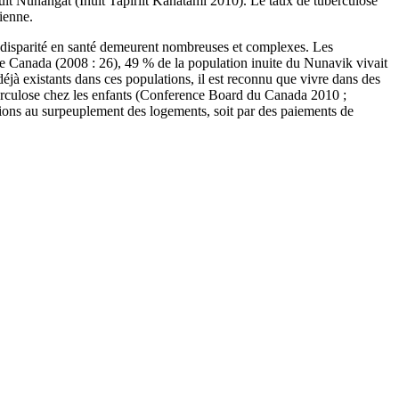
nuit Nunangat (Inuit Tapiriit Kanatami 2010). Le taux de tuberculose
ienne.
tte disparité en santé demeurent nombreuses et complexes. Les
ue Canada (2008 : 26), 49 % de la population inuite du Nunavik vivait
jà existants dans ces populations, il est reconnu que vivre dans des
tuberculose chez les enfants (Conference Board du Canada 2010 ;
ions au surpeuplement des logements, soit par des paiements de