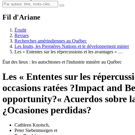
Fil d'Ariane
Érudit
Revues
Recherches amérindiennes au Québec
Les Inuits, les Premières Nations et le développement minier
Les « Ententes sur les répercussions et les avantages » …
État des lieux : les autochtones et l'industrie minière au Québec
Les « Ententes sur les répercuss
occasions ratées ?
Impact and Be
opportunity?
« Acuerdos sobre la
¿Ocasiones perdidas?
Cathleen Knotsch
,
Peter Siebenmorgen
et