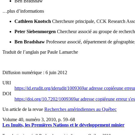
Ben Bradshaw
…plus d’informations
Cathleen Knotsch
Chercheure principale, CCK Research Asso
Peter Siebenmorgen
Chercheur associé au groupe de recher
Ben Bradshaw
Professeur associé, département de géographie
Traduit de l’anglais par Paule Lamarche
Diffusion numérique : 6 juin 2012
URI
https://id.erudit.org/iderudit/1009369ar
adresse copiée
une erreur
DOI
https://doi.org/10.7202/1009369ar
adresse copiée
une erreur s'es
Un article de la revue
Recherches amérindiennes au Québec
Volume 40, numéro 3, 2010
, p. 59–68
Les Inuits, les Premières Nations et le développement minier