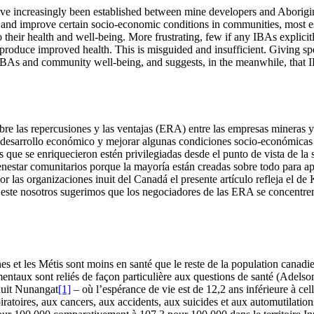
e increasingly been established between mine developers and Aborigina
nd improve certain socio-economic conditions in communities, most esp
o their health and well-being. More frustrating, few if any IBAs explic
 produce improved health. This is misguided and insufficient. Giving spe
IBAs and community well-being, and suggests, in the meanwhile, that I
e las repercusiones y las ventajas (ERA) entre las empresas mineras y 
desarrollo económico y mejorar algunas condiciones socio-económicas d
e se enriquecieron estén privilegiadas desde el punto de vista de la sa
star comunitarios porque la mayoría están creadas sobre todo para apo
 las organizaciones inuit del Canadá el presente artículo refleja el d
 este nosotros sugerimos que los negociadores de las ERA se concentren
nes et les Métis sont moins en santé que le reste de la population canad
ementaux sont reliés de façon particulière aux questions de santé (Ade
Inuit Nunangat
[1]
– où l’espérance de vie est de 12,2 ans inférieure à cell
iratoires, aux cancers, aux accidents, aux suicides et aux automutilatio