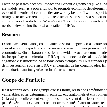
Over the past two decades, Impact and Benefit Agreements (IBAs) hav
are widely seen as a powerful tool to promote economic development a
evident that enriched communities are wholly better off with respect t
designed to deliver benefits, and these benefits are simply assumed to
article echoes Knotsch and Warda’s (2009) call for more research on 
needs in developing the next generation of IBAs.
Resumen
Desde hace veinte años, continuamente se han negociado acuerdos sobr
acuerdos son interpretados como un medio muy útil para promover el 
económicos. Sin embargo no es siempre evidente que las comunidades qu
hecho que hay una minoría de ERA que se preocupa de salud y de biene
engañoso e insuficiente. Si se toma como ejemplo las ERA firmadas por
de investigación sobre las ERA y el bienestar de las comunidades. En
comunitaria para integrarlas en los futuros acuerdos
Corps de l’article
Il est reconnu depuis longtemps que les Inuits, les nations amérindien
vulnérables, et les déterminants sociaux, occupationnels et environn
Cela est particulièrement vrai pour les Inuits vivant dans le territoire 
plus élevée qu’au Canada, et le taux de mortalité dû aux maladies resp