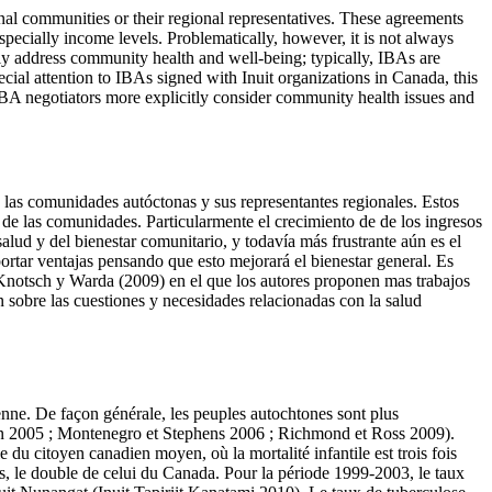
l communities or their regional representatives. These agreements
ecially income levels. Problematically, however, it is not always
itly address community health and well-being; typically, IBAs are
cial attention to IBAs signed with Inuit organizations in Canada, this
BA negotiators more explicitly consider community health issues and
las comunidades autóctonas y sus representantes regionales. Estos
e las comunidades. Particularmente el crecimiento de de los ingresos
lud y del bienestar comunitario, y todavía más frustrante aún es el
rtar ventajas pensando que esto mejorará el bienestar general. Es
e Knotsch y Warda (2009) en el que los autores proponen mas trabajos
 sobre las cuestiones y necesidades relacionadas con la salud
ienne. De façon générale, les peuples autochtones sont plus
lson 2005 ; Montenegro et Stephens 2006 ; Richmond et Ross 2009).
e du citoyen canadien moyen, où la mortalité infantile est trois fois
ns, le double de celui du Canada. Pour la période 1999-2003, le taux