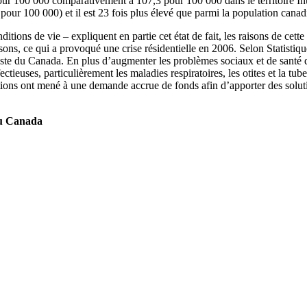
 pour 100 000 comparativement à 107,3 pour 100 000 dans le territoire I
pour 100 000) et il est 23 fois plus élevé que parmi la population canad
itions de vie – expliquent en partie cet état de fait, les raisons de ce
ns, ce qui a provoqué une crise résidentielle en 2006. Selon Statistiq
te du Canada. En plus d’augmenter les problèmes sociaux et de santé dé
tieuses, particulièrement les maladies respiratoires, les otites et la 
tions ont mené à une demande accrue de fonds afin d’apporter des solut
du Canada