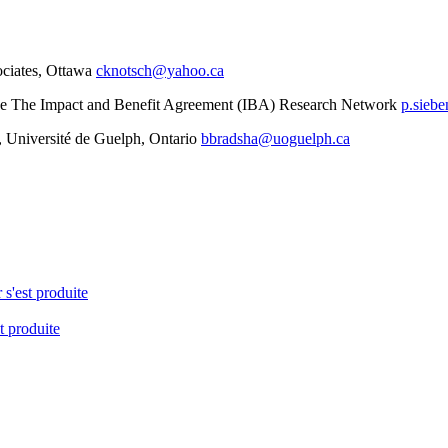
ciates, Ottawa
cknotsch@yahoo.ca
che The Impact and Benefit Agreement (IBA) Research Network
p.sieb
, Université de Guelph, Ontario
bbradsha@uoguelph.ca
 s'est produite
t produite