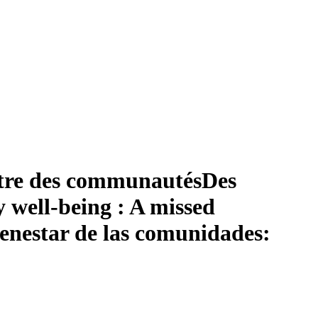
n-être des communautés
Des
well-being : A missed
bienestar de las comunidades: