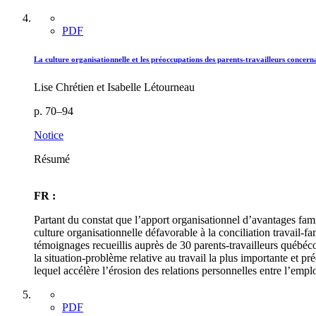
PDF
La culture organisationnelle et les préoccupations des parents-travailleurs concerna
Lise Chrétien et Isabelle Létourneau
p. 70–94
Notice
Résumé
FR :
Partant du constat que l’apport organisationnel d’avantages famili
culture organisationnelle défavorable à la conciliation travail-
témoignages recueillis auprès de 30 parents-travailleurs québéco
la situation-problème relative au travail la plus importante et p
lequel accélère l’érosion des relations personnelles entre l’empl
PDF