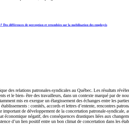
? Des différences de perception et retombées sur la mobilisation des employés
mique des relations patronales-syndicales au Québec. Les résultats révèle
ts et le bien- être des travailleurs, dans un contexte marqué par de nou
amment mis en exergue un élargissement des échanges entre les parties, qu
établissements : comités, accords et lettres d’entente, rencontres patron
 important de développement de la concertation patronale-syndicale, auq
at économique négatif, des conséquences drastiques liées aux changeme
xistence d’un lien positif entre un bon climat de concertation dans les ét