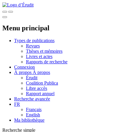
Menu principal
Types de publications
Revues
Thèses et mémoires
Livres et actes
Rapports de recherche
Connexion
À propos
À propos
Érudit
Coalition Publica
Libre accès
Rapport annuel
Recherche avancée
FR
Français
English
Ma bibliothèque
Recherche simple