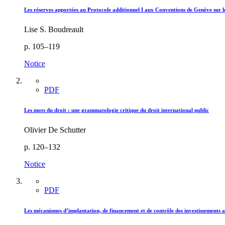
Les réserves apportées au Protocole additionnel I aux Conventions de Genève sur l
Lise S. Boudreault
p. 105–119
Notice
PDF
Les mots du droit : une grammatologie critique du droit international public
Olivier De Schutter
p. 120–132
Notice
PDF
Les mécanismes d’implantation, de financement et de contrôle des investissements