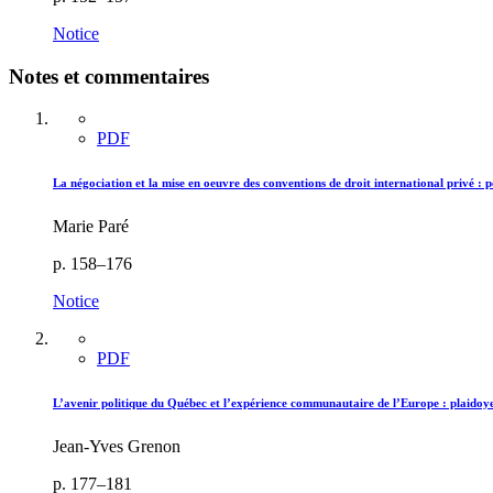
Notice
Notes et commentaires
PDF
La négociation et la mise en oeuvre des conventions de droit international privé : 
Marie Paré
p. 158–176
Notice
PDF
L’avenir politique du Québec et l’expérience communautaire de l’Europe : plai
Jean-Yves Grenon
p. 177–181