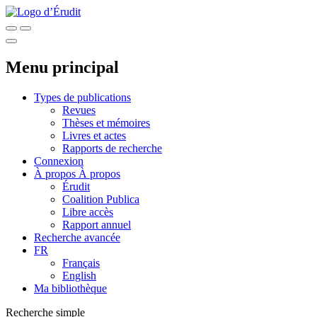
Menu principal
Types de publications
Revues
Thèses et mémoires
Livres et actes
Rapports de recherche
Connexion
À propos
À propos
Érudit
Coalition Publica
Libre accès
Rapport annuel
Recherche avancée
FR
Français
English
Ma bibliothèque
Recherche simple