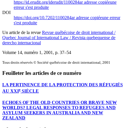
https://id.erudit.org/iderudit/1100284ar
adresse copiée
une
erreur s'est produite
DOI
https://doi.org/10.7202/1100284ar
adresse copiée
une erreur
s'est produite
Un article de la revue
Revue québécoise de droit international /
Quebec Journal of International Law / Revista quebequense de
derecho internacional
Volume 14, numéro 1, 2001
, p. 37–54
Tous droits réservés © Société québécoise de droit international, 2001
Feuilleter les articles de ce numéro
LA PERTINENCE DE LA PROTECTION DES RÉFUGIÉS
e
AU XXI
SIÈCLE
ECHOES OF THE OLD COUNTRIES OR BRAVE NEW
WORLDS? LEGAL RESPONSES TO REFUGEES AND
ASYLUM SEEKERS IN AUSTRALIA AND NEW
ZEALAND