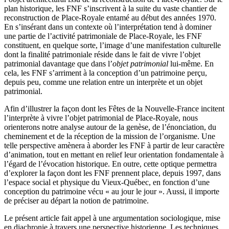
plan historique, les FNF s’inscrivent à la suite du vaste chantier de
reconstruction de Place-Royale entamé au début des années 1970.
En s’insérant dans un contexte où l’interprétation tend à dominer
une partie de l’activité patrimoniale de Place-Royale, les FNF
constituent, en quelque sorte, l’image d’une manifestation culturelle
dont la finalité patrimoniale réside dans le fait de vivre l’objet
patrimonial davantage que dans l’
objet patrimonial
lui-même. En
cela, les FNF s’arriment à la conception d’un patrimoine perçu,
depuis peu, comme une relation entre un interprète et un objet
patrimonial.
Afin d’illustrer la façon dont les Fêtes de la Nouvelle-France incitent
l’interprète à vivre l’objet patrimonial de Place-Royale, nous
orienterons notre analyse autour de la genèse, de l’énonciation, du
cheminement et de la réception de la mission de l’organisme. Une
telle perspective amènera à aborder les FNF à partir de leur caractère
d’animation, tout en mettant en relief leur orientation fondamentale à
l’égard de l’évocation historique. En outre, cette optique permettra
d’explorer la façon dont les FNF prennent place, depuis 1997, dans
l’espace social et physique du Vieux-Québec, en fonction d’une
conception du patrimoine vécu « au jour le jour ». Aussi, il importe
de préciser au départ la notion de patrimoine.
Le présent article fait appel à une argumentation sociologique, mise
en diachronie à travers une perspective historienne. Les techniques