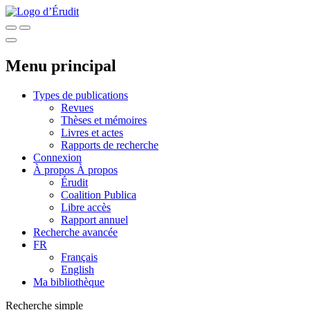
Menu principal
Types de publications
Revues
Thèses et mémoires
Livres et actes
Rapports de recherche
Connexion
À propos
À propos
Érudit
Coalition Publica
Libre accès
Rapport annuel
Recherche avancée
FR
Français
English
Ma bibliothèque
Recherche simple