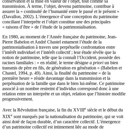
conservation et la mise en valeur de l’objet, tout comme sa
transmission. À terme, l’objet, devenu patrimoine, contribue à
assurer la « continuité de l’humanité entre le passé et le présent »
(
Davallon
, 2002). L’émergence d’une conception du patrimoine
conciliant l’interprète et l’objet constitue une des principales
« raisons d’être » de l’étude de la patrimonialisation.
En 1980, au moment de l’Année française du patrimoine, Jean-
Pierre Babelon et André Chastel entament l’étude de la
patrimonialisation à travers une perpétuelle confrontation entre
l’intérêt individuel et l’intérêt collectif ; leur étude révèle que la
notion de patrimoine, telle que la connaît l’Occident, possède des
racines familiales : « en réalité, le terme désigne
a priori
un bien
transmis de père en fils, de génération en génération » (
Babelon
et
Chastel
, 1994, p. 49). Ainsi, la finalité du patrimoine « de la
première heure » réside davantage dans la transmission et la
perpétuation de la famille que dans le bien lui-même. Ce patrimoine
associé à un nombre restreint d’individus correspond donc à une
relation entre un interprète et un objet, relation que l’histoire modifie
progressivement.
e
Avec la Révolution française, la fin du XVIII
siècle et le début du
e
XIX
sont marqués par la nationalisation du patrimoine, qui se voit
ainsi doté de façon durable, d’un caractère collectif. L’émergence
d’un patrimoine collectif est intimement liée au mode de