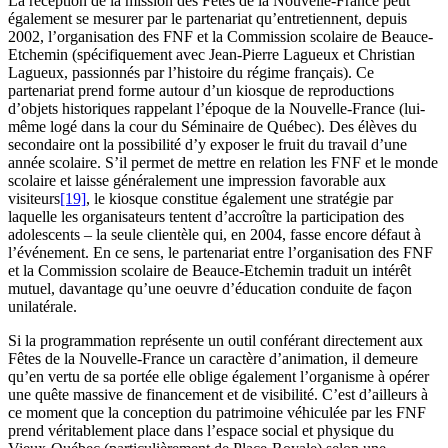
La réception de la mission des Fêtes de la Nouvelle-France peut
également se mesurer par le partenariat qu’entretiennent, depuis
2002, l’organisation des FNF et la Commission scolaire de Beauce-
Etchemin (spécifiquement avec Jean-Pierre Lagueux et Christian
Lagueux, passionnés par l’histoire du régime français). Ce
partenariat prend forme autour d’un kiosque de reproductions
d’objets historiques rappelant l’époque de la Nouvelle-France (lui-
même logé dans la cour du Séminaire de Québec). Des élèves du
secondaire ont la possibilité d’y exposer le fruit du travail d’une
année scolaire. S’il permet de mettre en relation les FNF et le monde
scolaire et laisse généralement une impression favorable aux
visiteurs
[19]
, le kiosque constitue également une stratégie par
laquelle les organisateurs tentent d’accroître la participation des
adolescents – la seule clientèle qui, en 2004, fasse encore défaut à
l’événement. En ce sens, le partenariat entre l’organisation des FNF
et la Commission scolaire de Beauce-Etchemin traduit un intérêt
mutuel, davantage qu’une oeuvre d’éducation conduite de façon
unilatérale.
Si la programmation représente un outil conférant directement aux
Fêtes de la Nouvelle-France un caractère d’animation, il demeure
qu’en vertu de sa portée elle oblige également l’organisme à opérer
une quête massive de financement et de visibilité. C’est d’ailleurs à
ce moment que la conception du patrimoine véhiculée par les FNF
prend véritablement place dans l’espace social et physique du