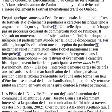
Ville de Québec et, particulièrement, au coeur de ses événements
spéciaux orientés autour de l’animation, un type d’activités où
s’insère également le Festival International d’Été de Québec.
Depuis quelques années, à l’échelle occidentale, le nombre de fêtes,
de festivals et d’événements populaires à caractère historique tend à
augmenter de façon significative
[3]
. Une telle dynamique n’échappe
pas au processus croissant de commercialisation de l’histoire. Il
s’ensuit un mouvement de « festivalisation » à l’intérieur duquel la
mémoire est partiellement guidée par la logique économique
[4]
. Par
ailleurs, lorsqu’ils véhiculent une conception du patrimoine
[5]
mettant en relief l’interrelation entre l’objet patrimonial et son
interprète
[6]
– perspective actuellement en émergence dans la
littérature francophone –, ces festivals et événements à caractère
historique peuvent inciter leurs participants à
entrer dans la fête
(
Grandmont
, 1997). Dès lors, l’interprète demeure certes lié de près
aux mécanismes de la marchandisation de la culture, mais sa
position dans le tableau d’ensemble revêt une autre forme : au lieu
d’être localisé en aval de la marchandisation, l’interprète s’y retrouve
plutôt en amont, en vertu du sens qu’il confère à l’objet patrimonial.
Les Fêtes de la Nouvelle-France ont déjà attiré l’attention de la
communauté scientifique. Ainsi, Josette Brun s’est récemment
intéressée à la question de la communication de l’histoire à travers le
cas des FNF (
Brun
, 2002). C’est toutefois Alexandra Arellano qui, à
notre sens, a fourni la contribution la plus éclairante à l’égard des