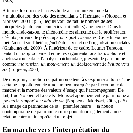
1998).
À terme, le souci de l’accessibilité à la culture entraîne la
« multiplication des voix des prétendants à l’héritage » (
Noppen
et
Morisset
, 2003 ; p. 5), lequel voit, de fait, le nombre de ses
interprètes (et de leurs contextes particuliers) augmenter. Dans le
monde anglo-saxon, le phénomène est alimenté par la prolifération
d’écrits porteurs de préoccupations post-coloniales. Cette littérature
met l’accent sur l’hétérogénéité de la vie et de l’organisation sociales
(
Graham
et al.
, 2000). À l’intérieur de ce cadre, Laurier Turgeon,
tentant un rapprochement entre les argumentations francophone et
anglo-saxonne dans l’analyse patrimoniale, présente le patrimoine
comme
une tension, un mouvement, un déplacement de l’Autre vers
soi
(
Turgeon
, 2003).
De nos jours, la notion de patrimoine tend à s’exprimer autour d’une
certaine « quotidienneté » notamment marquée par l’économie de
marché et la montée des valeurs d’usage qui l’accompagnent. De
fait, Luc Noppen et Lucie K. Morisset appréhendent le patrimoine à
travers le
rapport au cadre de vie
(
Noppen
et
Morisset
, 2003, p. 5).
À l’image du patrimoine de la « première heure », la notion
contemporaine de patrimoine correspond donc également à une
relation entre un interprète et un objet.
En marche vers l’interprétation du