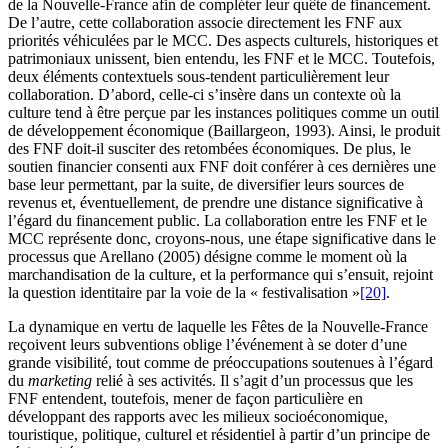
de la Nouvelle-France afin de compléter leur quête de financement.
De l’autre, cette collaboration associe directement les FNF aux
priorités véhiculées par le MCC. Des aspects culturels, historiques et
patrimoniaux unissent, bien entendu, les FNF et le MCC. Toutefois,
deux éléments contextuels sous-tendent particulièrement leur
collaboration. D’abord, celle-ci s’insère dans un contexte où la
culture tend à être perçue par les instances politiques comme un outil
de développement économique (
Baillargeon
, 1993). Ainsi, le produit
des FNF doit-il susciter des retombées économiques. De plus, le
soutien financier consenti aux FNF doit conférer à ces dernières une
base leur permettant, par la suite, de diversifier leurs sources de
revenus et, éventuellement, de prendre une distance significative à
l’égard du financement public. La collaboration entre les FNF et le
MCC représente donc, croyons-nous, une étape significative dans le
processus que
Arellano
(2005) désigne comme le moment où la
marchandisation de la culture, et la performance qui s’ensuit, rejoint
la question identitaire par la voie de la « festivalisation »
[20]
.
La dynamique en vertu de laquelle les Fêtes de la Nouvelle-France
reçoivent leurs subventions oblige l’événement à se doter d’une
grande visibilité, tout comme de préoccupations soutenues à l’égard
du
marketing
relié à ses activités. Il s’agit d’un processus que les
FNF entendent, toutefois, mener de façon particulière en
développant des rapports avec les milieux socioéconomique,
touristique, politique, culturel et résidentiel à partir d’un principe de