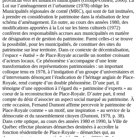
provincial vers les instances municipales (Groupe-conseil, 2000). La
Loi sur l’aménagement et l’urbanisme (1978) oblige les
Municipalités régionales de comté (MRC), qui sont de fait instituées,
à prendre en considération le patrimoine dans la réalisation de leur
schéma d’aménagement. En outre, au cours des années 1980, des
modifications apportées à la Loi sur les biens culturels (1972)
confèrent des responsabilités accrues aux municipalités en matière
de désignation et de gestion du patrimoine. Parmi celles-ci se trouve
la possibilité, pour les municipalités, de constituer des sites du
patrimoine sur leur territoire. Dans ce contexte de décentralisation,
l’espace « étatisé » de Place-Royale accueille un nombre croissant
d’acteurs locaux. Ce phénomène s’accompagne d’une lente
transformation des représentations patrimoniales : un important
colloque tenu en 1978, à l’instigation d’un groupe d’universitaires et
d’intervenants dénonçant l’éradication de l’héritage anglais de Place-
Royale, rend compte d’un double phénomène. D’une part, il
témoigne d’une opposition à l’égard du « patrimoine d’experts » au
coeur de la reconstruction de Place-Royale. D’autre part, il rend
compte du désir d’associer un aspect social marqué au patrimoine. À
cette occasion, Fernand Dumont affirme percevoir le patrimoine de
Place-Royale comme « un motif, une inspiration » au service de la
démocratie et du rassemblement citoyen (
Dumont
, 1979, p. 38).
Dans cette optique, au cours des années 1980 et 1990, la Ville de
Québec effectue plusieurs démarches destinées à accroître la
fonction résidentielle de Place-Royale – démarches qui, au