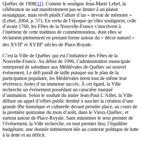
Québec de 1908
[11]
. Comme le souligne Jean-Marie Lebel, la
célébration ne sait manifestement pas se limiter à un plaisir
nostalgique, mais revêt plutôt l’allure d’un « devoir de mémoire »
(
Lebel
, 2004, p. 57). En vertu de l’époque qu’elles soulignent, celle
d’avant 1760, les Fêtes de la Nouvelle-France s’inscrivent à
l’intérieur de cette tradition de commémoration, dont elles se
réclament pleinement en prenant forme autour du « décor naturel »
e
e
des XVII
et XVIII
siècles de Place-Royale.
C’est la Ville de Québec qui est l’initiatrice des Fêtes de la
Nouvelle-France. Au début de 1996, l’administration municipale
entreprend de substituer aux Médiévales de Québec un nouvel
événement. Le défi paraît de taille puisque sur le plan de la
participation populaire, les Médiévales tirent tout de même leur
révérence, fortes d’un immense succès. À cet égard, la Ville
recherche un événement possédant un caractère marqué
d’animation. Selon le souhait du maire Jean-Paul L’Allier, la Ville
diffuse un appel d’offres public destiné à susciter la création d’une
grande fête historique et culturelle devant prendre place, au cours de
la première quinzaine du mois d’août, dans le Vieux-Québec, et
surtout autour de Place-Royale. Sans minimiser le sens premier de
l’événement, la Ville recherche, en tout premier lieu, l’équilibre
budgétaire, une donnée intimement liée au contexte politique de lutte
à la dette et au déficit.