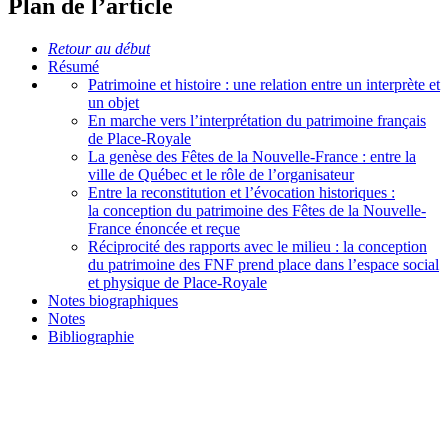
Plan de l’article
Retour au début
Résumé
Patrimoine et histoire : une relation entre un interprète et
un objet
En marche vers l’interprétation du patrimoine français
de Place-Royale
La genèse des Fêtes de la Nouvelle-France : entre la
ville de Québec et le rôle de l’organisateur
Entre la reconstitution et l’évocation historiques :
la conception du patrimoine des Fêtes de la Nouvelle-
France énoncée et reçue
Réciprocité des rapports avec le milieu : la conception
du patrimoine des FNF prend place dans l’espace social
et physique de Place-Royale
Notes biographiques
Notes
Bibliographie