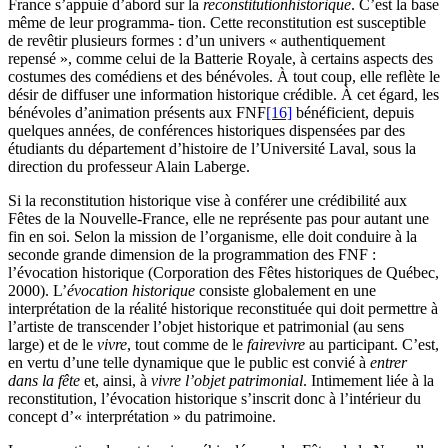
France s’appuie d’abord sur la
reconstitution
historique
. C’est la base
même de leur programma- tion. Cette reconstitution est susceptible
de revêtir plusieurs formes : d’un univers « authentiquement
repensé », comme celui de la Batterie Royale, à certains aspects des
costumes des comédiens et des bénévoles. À tout coup, elle reflète le
désir de diffuser une information historique crédible. À cet égard, les
bénévoles d’animation présents aux FNF
[16]
bénéficient, depuis
quelques années, de conférences historiques dispensées par des
étudiants du département d’histoire de l’Université Laval, sous la
direction du professeur Alain Laberge.
Si la reconstitution historique vise à conférer une crédibilité aux
Fêtes de la Nouvelle-France, elle ne représente pas pour autant une
fin en soi. Selon la mission de l’organisme, elle doit conduire à la
seconde grande dimension de la programmation des FNF :
l’évocation historique (Corporation des Fêtes historiques de Québec,
2000). L’
évocation historique
consiste globalement en une
interprétation de la réalité historique reconstituée qui doit permettre à
l’artiste de transcender l’objet historique et patrimonial (au sens
large) et de le
vivre
, tout comme de le
faire
vivre
au participant. C’est,
en vertu d’une telle dynamique que le public est convié à
entrer
dans la fête
et, ainsi, à
vivre l’objet patrimonial
. Intimement liée à la
reconstitution, l’évocation historique s’inscrit donc à l’intérieur du
concept d’« interprétation » du patrimoine.