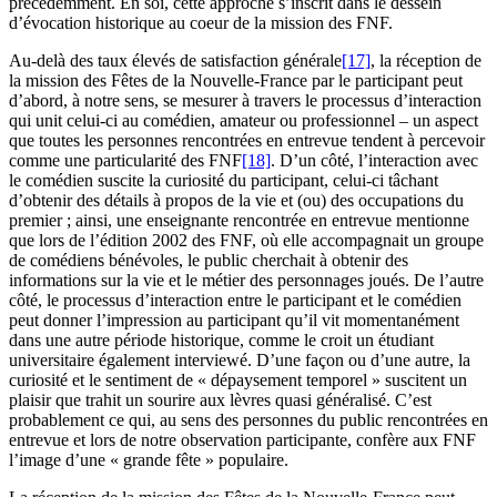
précédemment. En soi, cette approche s’inscrit dans le dessein
d’évocation historique au coeur de la mission des FNF.
Au-delà des taux élevés de satisfaction générale
[17]
, la réception de
la mission des Fêtes de la Nouvelle-France par le participant peut
d’abord, à notre sens, se mesurer à travers le processus d’interaction
qui unit celui-ci au comédien, amateur ou professionnel – un aspect
que toutes les personnes rencontrées en entrevue tendent à percevoir
comme une particularité des FNF
[18]
. D’un côté, l’interaction avec
le comédien suscite la curiosité du participant, celui-ci tâchant
d’obtenir des détails à propos de la vie et (ou) des occupations du
premier ; ainsi, une enseignante rencontrée en entrevue mentionne
que lors de l’édition 2002 des FNF, où elle accompagnait un groupe
de comédiens bénévoles, le public cherchait à obtenir des
informations sur la vie et le métier des personnages joués. De l’autre
côté, le processus d’interaction entre le participant et le comédien
peut donner l’impression au participant qu’il vit momentanément
dans une autre période historique, comme le croit un étudiant
universitaire également interviewé. D’une façon ou d’une autre, la
curiosité et le sentiment de « dépaysement temporel » suscitent un
plaisir que trahit un sourire aux lèvres quasi généralisé. C’est
probablement ce qui, au sens des personnes du public rencontrées en
entrevue et lors de notre observation participante, confère aux FNF
l’image d’une « grande fête » populaire.