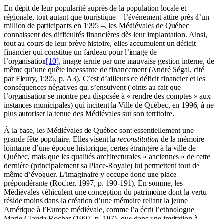
En dépit de leur popularité auprès de la population locale et
régionale, tout autant que touristique – l’événement attire près d’un
million de participants en 1995 –, les Médiévales de Québec
connaissent des difficultés financières dès leur implantation. Ainsi,
tout au cours de leur brève histoire, elles accumulent un déficit
financier qui constitue un fardeau pour l’image de
l’organisation
[10]
, image ternie par une mauvaise gestion interne, de
même qu’une quête incessante de financement (André Ségal, cité
par
Fleury
, 1995, p. A3). C’est d’ailleurs ce déficit financier et les
conséquences négatives qui s’ensuivent (joints au fait que
l’organisation se montre peu disposée à « rendre des comptes » aux
instances municipales) qui incitent la Ville de Québec, en 1996, à ne
plus autoriser la tenue des Médiévales sur son territoire.
À la base, les Médiévales de Québec sont essentiellement une
grande fête populaire. Elles visent la
reconstitution
de la mémoire
lointaine d’une époque historique, certes étrangère à la ville de
Québec, mais que les qualités architecturales « anciennes » de cette
dernière (principalement sa Place-Royale) lui permettent tout de
même d’évoquer. L’imaginaire y occupe donc une place
prépondérante (
Rocher
, 1997, p. 190-191). En somme, les
Médiévales véhiculent une conception du patrimoine dont la vertu
réside moins dans la création d’une mémoire reliant la jeune
Amérique à l’Europe médiévale, comme l’a écrit l’ethnologue
Marie-Claude
Rocher
(1997, p. 197), que dans une invitation à