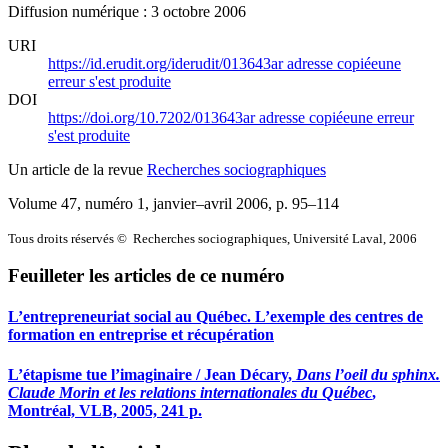
Diffusion numérique : 3 octobre 2006
URI
https://id.erudit.org/iderudit/013643ar
adresse copiée
une
erreur s'est produite
DOI
https://doi.org/10.7202/013643ar
adresse copiée
une erreur
s'est produite
Un article de la revue
Recherches sociographiques
Volume 47, numéro 1, janvier–avril 2006
, p. 95–114
Tous droits réservés © Recherches sociographiques, Université Laval, 2006
Feuilleter les articles de ce numéro
L’entrepreneuriat social au Québec. L’exemple des centres de
formation en entreprise et récupération
L’étapisme tue l’imaginaire / Jean
Décary
,
Dans l’oeil du sphinx.
Claude Morin et les relations internationales du Québec
,
Montréal, VLB, 2005, 241 p.