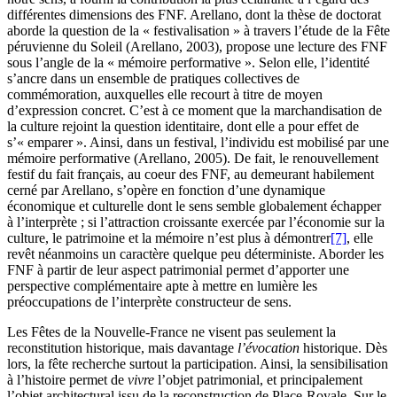
différentes dimensions des FNF. Arellano, dont la thèse de doctorat
aborde la question de la « festivalisation » à travers l’étude de la Fête
péruvienne du Soleil (
Arellano
, 2003), propose une lecture des FNF
sous l’angle de la « mémoire performative ». Selon elle, l’identité
s’ancre dans un ensemble de pratiques collectives de
commémoration, auxquelles elle recourt à titre de moyen
d’expression concret. C’est à ce moment que la marchandisation de
la culture rejoint la question identitaire, dont elle a pour effet de
s’« emparer ». Ainsi, dans un festival, l’individu est mobilisé par une
mémoire performative (
Arellano
, 2005). De fait, le renouvellement
festif du fait français, au coeur des FNF, au demeurant habilement
cerné par Arellano, s’opère en fonction d’une dynamique
économique et culturelle dont le sens semble globalement échapper
à l’interprète ; si l’attraction croissante exercée par l’économie sur la
culture, le patrimoine et la mémoire n’est plus à démontrer
[7]
, elle
revêt néanmoins un caractère quelque peu déterministe. Aborder les
FNF à partir de leur aspect patrimonial permet d’apporter une
perspective complémentaire apte à mettre en lumière les
préoccupations de l’interprète constructeur de sens.
Les Fêtes de la Nouvelle-France ne visent pas seulement la
reconstitution historique, mais davantage
l’évocation
historique. Dès
lors, la fête recherche surtout la participation. Ainsi, la sensibilisation
à l’histoire permet de
vivre
l’objet patrimonial, et principalement
l’objet architectural issu de la reconstruction de Place-Royale. Sur le