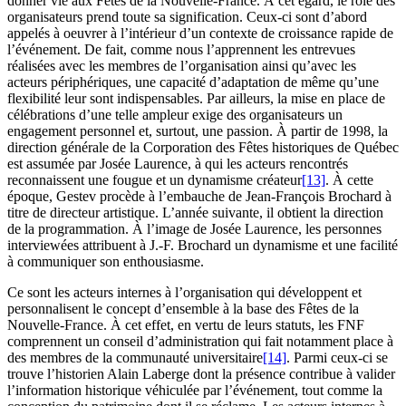
donner vie aux Fêtes de la Nouvelle-France. À cet égard, le rôle des
organisateurs prend toute sa signification. Ceux-ci sont d’abord
appelés à oeuvrer à l’intérieur d’un contexte de croissance rapide de
l’événement. De fait, comme nous l’apprennent les entrevues
réalisées avec les membres de l’organisation ainsi qu’avec les
acteurs périphériques, une capacité d’adaptation de même qu’une
flexibilité leur sont indispensables. Par ailleurs, la mise en place de
célébrations d’une telle ampleur exige des organisateurs un
engagement personnel et, surtout, une passion. À partir de 1998, la
direction générale de la Corporation des Fêtes historiques de Québec
est assumée par Josée Laurence, à qui les acteurs rencontrés
reconnaissent une fougue et un dynamisme créateur
[13]
. À cette
époque, Gestev procède à l’embauche de Jean-François Brochard à
titre de directeur artistique. L’année suivante, il obtient la direction
de la programmation. À l’image de Josée Laurence, les personnes
interviewées attribuent à J.-F. Brochard un dynamisme et une facilité
à communiquer son enthousiasme.
Ce sont les acteurs internes à l’organisation qui développent et
personnalisent le concept d’ensemble à la base des Fêtes de la
Nouvelle-France. À cet effet, en vertu de leurs statuts, les FNF
comprennent un conseil d’administration qui fait notamment place à
des membres de la communauté universitaire
[14]
. Parmi ceux-ci se
trouve l’historien Alain Laberge dont la présence contribue à valider
l’information historique véhiculée par l’événement, tout comme la