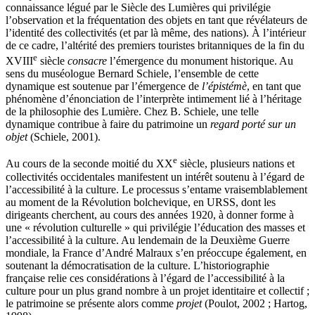
connaissance légué par le Siècle des Lumières qui privilégie
l’observation et la fréquentation des objets en tant que révélateurs de
l’identité des collectivités (et par là même, des nations). À l’intérieur
de ce cadre, l’altérité des premiers touristes britanniques de la fin du
e
XVIII
siècle
consacre
l’émergence du monument historique. Au
sens du muséologue Bernard Schiele, l’ensemble de cette
dynamique est soutenue par l’émergence de
l’épistémè
, en tant que
phénomène d’énonciation de l’interprète intimement lié à l’héritage
de la philosophie des Lumière. Chez B. Schiele, une telle
dynamique contribue à faire du patrimoine un
regard porté sur un
objet
(
Schiele
, 2001).
e
Au cours de la seconde moitié du XX
siècle, plusieurs nations et
collectivités occidentales manifestent un intérêt soutenu à l’égard de
l’accessibilité à la culture. Le processus s’entame vraisemblablement
au moment de la Révolution bolchevique, en URSS, dont les
dirigeants cherchent, au cours des années 1920, à donner forme à
une « révolution culturelle » qui privilégie l’éducation des masses et
l’accessibilité à la culture. Au lendemain de la Deuxième Guerre
mondiale, la France d’André Malraux s’en préoccupe également, en
soutenant la démocratisation de la culture. L’historiographie
française relie ces considérations à l’égard de l’accessibilité à la
culture pour un plus grand nombre à un projet identitaire et collectif ;
le patrimoine se présente alors comme
projet
(
Poulot
, 2002 ;
Hartog
,