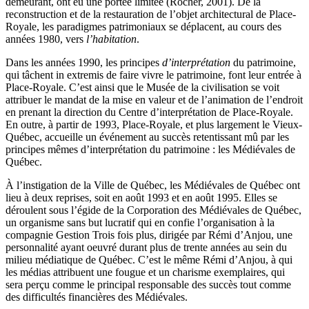
demeurant, ont eu une portée limitée (
Rocher
, 2001). De la
reconstruction et de la restauration de l’objet architectural de Place-
Royale, les paradigmes patrimoniaux se déplacent, au cours des
années 1980, vers
l’habitation
.
Dans les années 1990, les principes
d’interprétation
du patrimoine,
qui tâchent in extremis de faire vivre le patrimoine, font leur entrée à
Place-Royale. C’est ainsi que le Musée de la civilisation se voit
attribuer le mandat de la mise en valeur et de l’animation de l’endroit
en prenant la direction du Centre d’interprétation de Place-Royale.
En outre, à partir de 1993, Place-Royale, et plus largement le Vieux-
Québec, accueille un événement au succès retentissant mû par les
principes mêmes d’interprétation du patrimoine : les Médiévales de
Québec.
À l’instigation de la Ville de Québec, les Médiévales de Québec ont
lieu à deux reprises, soit en août 1993 et en août 1995. Elles se
déroulent sous l’égide de la Corporation des Médiévales de Québec,
un organisme sans but lucratif qui en confie l’organisation à la
compagnie Gestion Trois fois plus, dirigée par Rémi d’Anjou, une
personnalité ayant oeuvré durant plus de trente années au sein du
milieu médiatique de Québec. C’est le même Rémi d’Anjou, à qui
les médias attribuent une fougue et un charisme exemplaires, qui
sera perçu comme le principal responsable des succès tout comme
des difficultés financières des Médiévales.