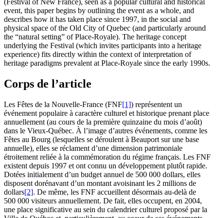
(Festival of New France), seen as a popular cultural and historical
event, this paper begins by outlining the event as a whole, and
describes how it has taken place since 1997, in the social and
physical space of the Old City of Quebec (and particularly around
the “natural setting” of Place-Royale). The heritage concept
underlying the Festival (which invites participants into a heritage
experience) fits directly within the context of interpretation of
heritage paradigms prevalent at Place-Royale since the early 1990s.
Corps de l’article
Les Fêtes de la Nouvelle-France (FNF
[1]
) représentent un
événement populaire à caractère culturel et historique prenant place
annuellement (au cours de la première quinzaine du mois d’août)
dans le Vieux-Québec. À l’image d’autres événements, comme les
Fêtes au Bourg (lesquelles se déroulent à Beauport sur une base
annuelle), elles se réclament d’une dimension patrimoniale
étroitement reliée à la commémoration du régime français. Les FNF
existent depuis 1997 et ont connu un développement plutôt rapide.
Dotées initialement d’un budget annuel de 500 000 dollars, elles
disposent dorénavant d’un montant avoisinant les 2 millions de
dollars
[2]
. De même, les FNF accueillent désormais au-delà de
500 000 visiteurs annuellement. De fait, elles occupent, en 2004,
une place significative au sein du calendrier culturel proposé par la