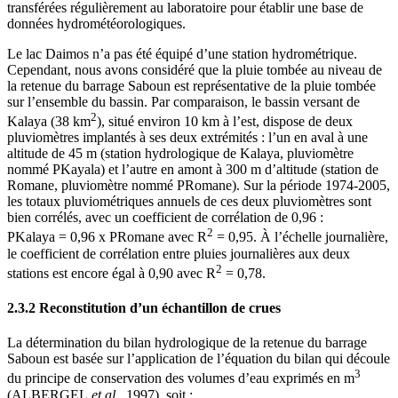
transférées régulièrement au laboratoire pour établir une base de
données hydrométéorologiques.
Le lac Daimos n’a pas été équipé d’une station hydrométrique.
Cependant, nous avons considéré que la pluie tombée au niveau de
la retenue du barrage Saboun est représentative de la pluie tombée
sur l’ensemble du bassin. Par comparaison, le bassin versant de
2
Kalaya (38 km
), situé environ 10 km à l’est, dispose de deux
pluviomètres implantés à ses deux extrémités : l’un en aval à une
altitude de 45 m (station hydrologique de Kalaya, pluviomètre
nommé PKayala) et l’autre en amont à 300 m d’altitude (station de
Romane, pluviomètre nommé PRomane). Sur la période 1974-2005,
les totaux pluviométriques annuels de ces deux pluviomètres sont
bien corrélés, avec un coefficient de corrélation de 0,96 :
2
PKalaya = 0,96 x PRomane avec R
= 0,95. À l’échelle journalière,
le coefficient de corrélation entre pluies journalières aux deux
2
stations est encore égal à 0,90 avec R
= 0,78.
2.3.2 Reconstitution d’un échantillon de crues
La détermination du bilan hydrologique de la retenue du barrage
Saboun est basée sur l’application de l’équation du bilan qui découle
3
du principe de conservation des volumes d’eau exprimés en m
(ALBERGEL
et al.
, 1997), soit :