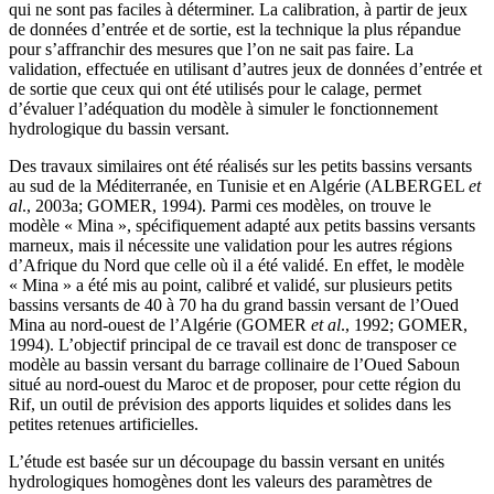
qui ne sont pas faciles à déterminer. La calibration, à partir de jeux
de données d’entrée et de sortie, est la technique la plus répandue
pour s’affranchir des mesures que l’on ne sait pas faire. La
validation, effectuée en utilisant d’autres jeux de données d’entrée et
de sortie que ceux qui ont été utilisés pour le calage, permet
d’évaluer l’adéquation du modèle à simuler le fonctionnement
hydrologique du bassin versant.
Des travaux similaires ont été réalisés sur les petits bassins versants
au sud de la Méditerranée, en Tunisie et en Algérie (ALBERGEL
et
al
., 2003a; GOMER, 1994). Parmi ces modèles, on trouve le
modèle « Mina », spécifiquement adapté aux petits bassins versants
marneux, mais il nécessite une validation pour les autres régions
d’Afrique du Nord que celle où il a été validé. En effet, le modèle
« Mina » a été mis au point, calibré et validé, sur plusieurs petits
bassins versants de 40 à 70 ha du grand bassin versant de l’Oued
Mina au nord-ouest de l’Algérie (GOMER
et al
., 1992; GOMER,
1994). L’objectif principal de ce travail est donc de transposer ce
modèle au bassin versant du barrage collinaire de l’Oued Saboun
situé au nord-ouest du Maroc et de proposer, pour cette région du
Rif, un outil de prévision des apports liquides et solides dans les
petites retenues artificielles.
L’étude est basée sur un découpage du bassin versant en unités
hydrologiques homogènes dont les valeurs des paramètres de