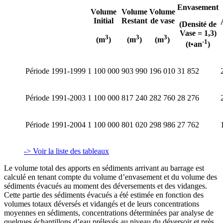
Envasement
Volume
Volume
Volume
Initial
Restant
de vase
(Densité de
Vase = 1,3)
3
3
3
(m
)
(m
)
(m
)
‑1
(t•an
)
Période 1991‑1999
1 100 000
903 990
196 010
31 852
Période 1991‑2003
1 100 000
817 240
282 760
28 276
Période 1991‑2004
1 100 000
801 020
298 986
27 762
-> Voir la liste des tableaux
Le volume total des apports en sédiments arrivant au barrage est
calculé en tenant compte du volume d’envasement et du volume des
sédiments évacués au moment des déversements et des vidanges.
Cette partie des sédiments évacués a été estimée en fonction des
volumes totaux déversés et vidangés et de leurs concentrations
moyennes en sédiments, concentrations déterminées par analyse de
quelques échantillons d’eau prélevés au niveau du déversoir et près