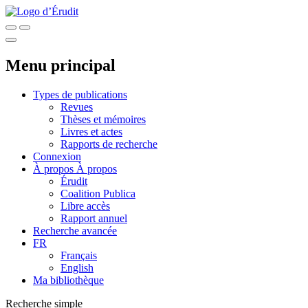
Menu principal
Types de publications
Revues
Thèses et mémoires
Livres et actes
Rapports de recherche
Connexion
À propos
À propos
Érudit
Coalition Publica
Libre accès
Rapport annuel
Recherche avancée
FR
Français
English
Ma bibliothèque
Recherche simple