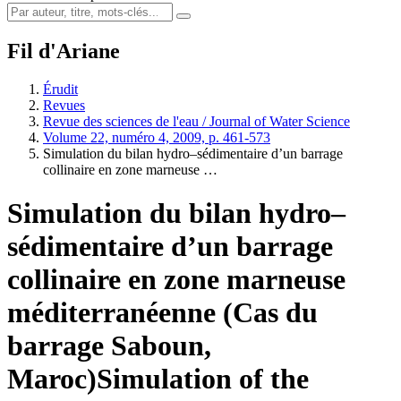
Fil d'Ariane
Érudit
Revues
Revue des sciences de l'eau / Journal of Water Science
Volume 22, numéro 4, 2009, p. 461-573
Simulation du bilan hydro–sédimentaire d’un barrage
collinaire en zone marneuse …
Simulation du bilan hydro–
sédimentaire d’un barrage
collinaire en zone marneuse
méditerranéenne (Cas du
barrage Saboun,
Maroc)
Simulation of the