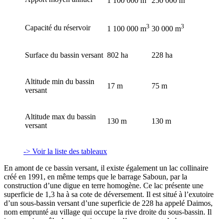
1 100 000 m
250 000 m
3
3
Capacité du réservoir
1 100 000 m
30 000 m
Surface du bassin versant
802 ha
228 ha
Altitude min du bassin
17 m
75 m
versant
Altitude max du bassin
130 m
130 m
versant
-> Voir la liste des tableaux
En amont de ce bassin versant, il existe également un lac collinaire
créé en 1991, en même temps que le barrage Saboun, par la
construction d’une digue en terre homogène. Ce lac présente une
superficie de 1,3 ha à sa cote de déversement. Il est situé à l’exutoire
d’un sous-bassin versant d’une superficie de 228 ha appelé Daimos,
nom emprunté au village qui occupe la rive droite du sous-bassin. Il