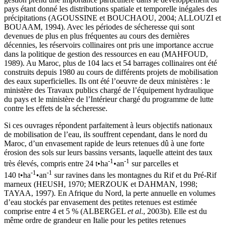
pays étant donné les distributions spatiale et temporelle inégales des
précipitations (AGOUSSINE et BOUCHAOU, 2004; ALLOUZI et
BOUAAM, 1994). Avec les périodes de sécheresse qui sont
devenues de plus en plus fréquentes au cours des dernières
décennies, les réservoirs collinaires ont pris une importance accrue
dans la politique de gestion des ressources en eau (MAHFOUD,
1989). Au Maroc, plus de 104 lacs et 54 barrages collinaires ont été
construits depuis 1980 au cours de différents projets de mobilisation
des eaux superficielles. Ils ont été l’oeuvre de deux ministères : le
ministère des Travaux publics chargé de l’équipement hydraulique
du pays et le ministère de l’Intérieur chargé du programme de lutte
contre les effets de la sécheresse.
Si ces ouvrages répondent parfaitement à leurs objectifs nationaux
de mobilisation de l’eau, ils souffrent cependant, dans le nord du
Maroc, d’un envasement rapide de leurs retenues dû à une forte
érosion des sols sur leurs bassins versants, laquelle atteint des taux
‑1
‑1
très élevés, compris entre 24 t•ha
•an
sur parcelles et
‑1
‑1
140 t•ha
•an
sur ravines dans les montagnes du Rif et du Pré-Rif
marneux (HEUSH, 1970; MERZOUK et DAHMAN, 1998;
TAYAA, 1997). En Afrique du Nord, la perte annuelle en volumes
d’eau stockés par envasement des petites retenues est estimée
comprise entre 4 et 5 % (ALBERGEL
et al
., 2003b). Elle est du
même ordre de grandeur en Italie pour les petites retenues