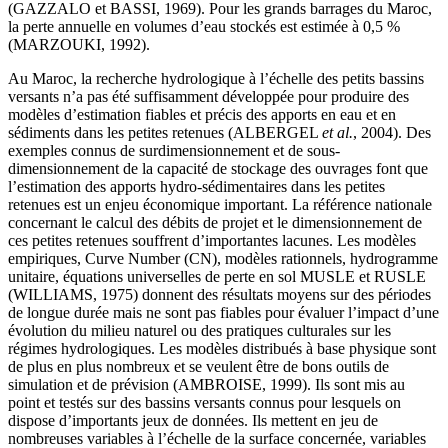
(GAZZALO et BASSI, 1969). Pour les grands barrages du Maroc,
la perte annuelle en volumes d’eau stockés est estimée à 0,5 %
(MARZOUKI, 1992).
Au Maroc, la recherche hydrologique à l’échelle des petits bassins
versants n’a pas été suffisamment développée pour produire des
modèles d’estimation fiables et précis des apports en eau et en
sédiments dans les petites retenues (ALBERGEL
et al.
, 2004). Des
exemples connus de surdimensionnement et de sous-
dimensionnement de la capacité de stockage des ouvrages font que
l’estimation des apports hydro-sédimentaires dans les petites
retenues est un enjeu économique important. La référence nationale
concernant le calcul des débits de projet et le dimensionnement de
ces petites retenues souffrent d’importantes lacunes. Les modèles
empiriques, Curve Number (CN), modèles rationnels, hydrogramme
unitaire, équations universelles de perte en sol MUSLE et RUSLE
(WILLIAMS, 1975) donnent des résultats moyens sur des périodes
de longue durée mais ne sont pas fiables pour évaluer l’impact d’une
évolution du milieu naturel ou des pratiques culturales sur les
régimes hydrologiques. Les modèles distribués à base physique sont
de plus en plus nombreux et se veulent être de bons outils de
simulation et de prévision (AMBROISE, 1999). Ils sont mis au
point et testés sur des bassins versants connus pour lesquels on
dispose d’importants jeux de données. Ils mettent en jeu de
nombreuses variables à l’échelle de la surface concernée, variables