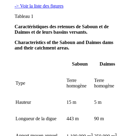
-> Voir la liste des figures
Tableau 1
Caractéristiques des retenues de Saboun et de
Daimos et de leurs bassins versants.
Characteristics of the Saboun and Daimos dams
and their catchment areas.
Saboun
Daimos
Terre
Terre
Type
homogène
homogène
Hauteur
15 m
5 m
Longueur de la digue
443 m
90 m
3
3
Apport moyen annuel