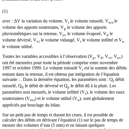
(1)
avec : ∆V la variation du volume, V
le volume ruisselé, V
le
r
ecs
volume des apports souterrains, V
le volume des apports
p
pluviométriques sur la retenue, V
le volume évaporé, V
le
ev
d
volume déversé, V
le volume vidangé, V
le volume infiltré et V
vi
i
u
le volume utilisé.
Toutes les variables accessibles à l’observation (V
, V
, V
, V
)
p
d
vi
ev
ont été mesurées pour toute la période comprise entre novembre
1997 et octobre 1999. Le volume ruisselé V
est la somme des débits
r
entrant dans la retenue, il est obtenu par intégration de l’équation
suivante : . Dans la dernière équation, les paramètres sont : Q
débit
r
ruisselé, Q
le débit de déversé et Q
le débit dû à la pluie. Les
d
p
paramètres non mesurés, le volume infiltré (V
), le volume des eaux
i
souterraines (V
) et le volume utilisé (V
), sont globalement
ecs
u
appréciés par bouclage du bilan.
Sur un petit pas de temps et durant les crues, il est possible de
calculer des débits en dérivant l’équation (1) sur le pas de temps de
mesure des volumes d’eau (5 min) et en faisant quelques