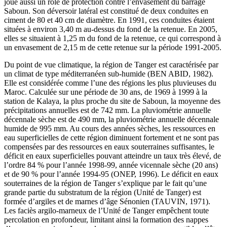
joue aussi un rôle de protection contre l’envasement du barrage
Saboun. Son déversoir latéral est constitué de deux conduites en
ciment de 80 et 40 cm de diamètre. En 1991, ces conduites étaient
situées à environ 3,40 m au-dessus du fond de la retenue. En 2005,
elles se situaient à 1,25 m du fond de la retenue, ce qui correspond à
un envasement de 2,15 m de cette retenue sur la période 1991-2005.
Du point de vue climatique, la région de Tanger est caractérisée par
un climat de type méditerranéen sub-humide (BEN ABID, 1982).
Elle est considérée comme l’une des régions les plus pluvieuses du
Maroc. Calculée sur une période de 30 ans, de 1969 à 1999 à la
station de Kalaya, la plus proche du site de Saboun, la moyenne des
précipitations annuelles est de 742 mm. La pluviométrie annuelle
décennale sèche est de 490 mm, la pluviométrie annuelle décennale
humide de 995 mm. Au cours des années sèches, les ressources en
eau superficielles de cette région diminuent fortement et ne sont pas
compensées par des ressources en eaux souterraines suffisantes, le
déficit en eaux superficielles pouvant atteindre un taux très élevé, de
l’ordre 84 % pour l’année 1998-99, année vicennale sèche (20 ans)
et de 90 % pour l’année 1994-95 (ONEP, 1996). Le déficit en eaux
souterraines de la région de Tanger s’explique par le fait qu’une
grande partie du substratum de la région (Unité de Tanger) est
formée d’argiles et de marnes d’âge Sénonien (TAUVIN, 1971).
Les faciès argilo-marneux de l’Unité de Tanger empêchent toute
percolation en profondeur, limitant ainsi la formation des nappes