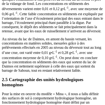
de la vidange de fond. Les concentrations en sédiments des
‑1
déversements varient entre 0,01 et 0,12 g•L
, avec une moyenne de
‑1
0,06 g•L
. Cette faible concentration en sédiments est expliquée par
l’orientation de l’axe d’écoulement principal des eaux entrant dans le
barrage, l’écoulement principal étant parallèle à la digue. Par
conséquent, le dépôt des sédiments se fait principalement dans la
retenue, avant que les eaux de ruissellement n’arrivent au déversoir.
Au niveau du lac de Daimos, en amont du bassin versant, les
concentrations en matières solides, mesurées grâce à des
prélèvements effectués en 2005 au niveau du déversoir tout au long
‑1
‑1
d’une crue, ont varié entre 0,01 g•L
et 0,28 g•L
, avec une
‑1
concentration moyenne de 0,10 g•L
. On peut donc en conclure
que la concentration en sédiments des eaux qui sortent du lac de
Daimos est nettement supérieure à celle des eaux qui sortent du
barrage de Saboun, tout en restant relativement faible.
2.5 Cartographie des unités hydrologiques
homogènes
Pour la mise en oeuvre du modèle « Mina », il nous a fallu définir
des surfaces de sol à comportement hydrologique homogène, un
fonctionnement hydrologique homogène étant défini par un