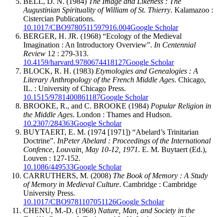
BELL, D. N. (1984)
The Image and Likeness : The
Augustinian Spirituality of William of St. Thierry
. Kalamazoo :
Cistercian Publications.
10.1017/CBO9780511597916.004
Google Scholar
BERGER, H. JR. (1968) “Ecology of the Medieval
Imagination : An Introductory Overview”.
In Centennial
Review
12 : 279-313.
10.4159/harvard.9780674418127
Google Scholar
BLOCK, R. H. (1983)
Etymologies and Genealogies : A
Literary Anthropology of the French Middle Ages
. Chicago,
IL. : University of Chicago Press.
10.1515/9781400861187
Google Scholar
BROOKE, R., and C. BROOKE (1984)
Popular Religion in
the Middle Ages
. London : Thames and Hudson.
10.2307/284363
Google Scholar
BUYTAERT, E. M. (1974 [1971]) “Abelard’s Trinitarian
Doctrine”.
In
Peter
Abelard :
Proceedings of the International
Confence
,
Louvain, May 10-12, 1971
. E. M. Buytaert (Ed.),
Louven : 127-152.
10.1086/449533
Google Scholar
CARRUTHERS, M. (2008)
The Book of Memory : A Study
of Memory in Medieval Culture
. Cambridge : Cambridge
University Press.
10.1017/CBO9781107051126
Google Scholar
CHENU, M.-D. (1968)
Nature, Man, and Society in the