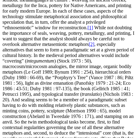
metallurgy for the Inca, pottery for Native Americans, and printing
for early modern Europe. In each of these cases, aspects of the
technology stimulate metaphorical association and philosophical
speculation that, in turn, offer the analyst a privileged
“ethnosemiotic” window for reconstruction.
[1]
While not doubting
the importance of seals, weaving, pottery, metallurgy, and printing, I
want to suggest that the analyst should always be careful not to
overlook alternative metasemiotic metaphors
[2]
, especially
alternatives that seem to form a paradigmatic set at a given period of
cultural history. In the medieval period alternatives would include
“covering” (
integumentum
) (Stock 1973 : 50),
macrocosm/microcosm analogies, the mirror image, organic bodily
metaphors (Le Goff 1989; Bynum 1991 : 254), hierarchical orders
(Duby 1980 : 66-69), the “Porphyry’s Tree” (Vance 1987 : 86; Piltz
1981 : 56), light as divine emanation (Panofsky 1979 : 21-24; Eco
1986 : 43-51; Duby 1981 : 97-135), the book (Gellrich 1985 : 41;
Petrucci 1995), and typological transfer (
translatio
) (Nichols 1983 :
20). And sealing seems to be a member of a paradigmatic subset
having to do with molding relatively plastic substances, such as
minting coins, pottery, sculpture (Morrison 1990 : 65), model
construction (Abelard in Tweedale 1976 : 171), and stamping on an
anvil. So the twin methodological tasks become, first, to find
contextual regularities governing the use of all these alternative
metaphors and, second, to deduce the “intensional” core (that is, the