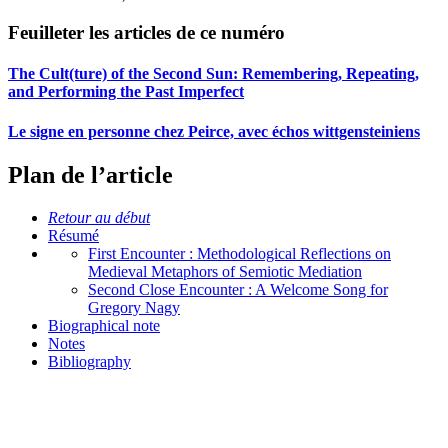
Feuilleter les articles de ce numéro
The Cult(ture) of the Second Sun: Remembering, Repeating,
and Performing the Past Imperfect
Le signe en personne chez Peirce, avec échos wittgensteiniens
Plan de l’article
Retour au début
Résumé
First Encounter : Methodological Reflections on
Medieval Metaphors of Semiotic Mediation
Second Close Encounter : A Welcome Song for
Gregory Nagy
Biographical note
Notes
Bibliography