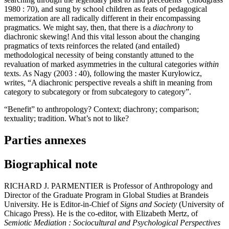
1980 : 70), and sung by school children as feats of pedagogical
memorization are all radically different in their encompassing
pragmatics. We might say, then, that there is a
diachrony
to
diachronic skewing! And this vital lesson about the changing
pragmatics of texts reinforces the related (and entailed)
methodological necessity of being constantly attuned to the
revaluation of marked asymmetries in the cultural categories
within
texts. As Nagy (2003 : 40), following the master Kuryłowicz,
writes, “A diachronic perspective reveals a shift in meaning from
category to subcategory or from subcategory to category”.
“Benefit” to anthropology? Context; diachrony; comparison;
textuality; tradition. What’s not to like?
Parties annexes
Biographical note
RICHARD J. PARMENTIER is Professor of Anthropology and
Director of the Graduate Program in Global Studies at Brandeis
University. He is Editor-in-Chief of
Signs and Society
(University of
Chicago Press). He is the co-editor, with Elizabeth Mertz, of
Semiotic Mediation : Sociocultural and Psychological Perspectives