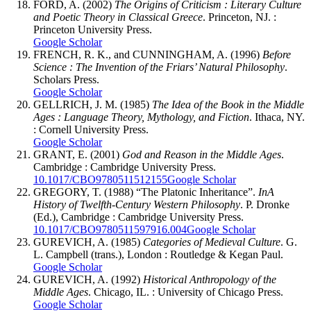
FORD, A. (2002)
The Origins of Criticism : Literary Culture
and Poetic Theory in Classical Greece
. Princeton, NJ. :
Princeton University Press.
Google Scholar
FRENCH, R. K., and CUNNINGHAM, A. (1996)
Before
Science : The Invention of the Friars’ Natural Philosophy
.
Scholars Press.
Google Scholar
GELLRICH, J. M. (1985)
The Idea of the Book in the Middle
Ages : Language Theory, Mythology, and Fiction
. Ithaca, NY.
: Cornell University Press.
Google Scholar
GRANT, E. (2001)
God and Reason in the Middle Ages
.
Cambridge : Cambridge University Press.
10.1017/CBO9780511512155
Google Scholar
GREGORY, T. (1988) “The Platonic Inheritance”.
In
A
History of Twelfth-Century Western Philosophy
. P. Dronke
(Ed.), Cambridge : Cambridge University Press.
10.1017/CBO9780511597916.004
Google Scholar
GUREVICH, A. (1985)
Categories of Medieval Culture
. G.
L. Campbell (trans.), London : Routledge & Kegan Paul.
Google Scholar
GUREVICH, A. (1992)
Historical Anthropology of the
Middle Ages
. Chicago, IL. : University of Chicago Press.
Google Scholar