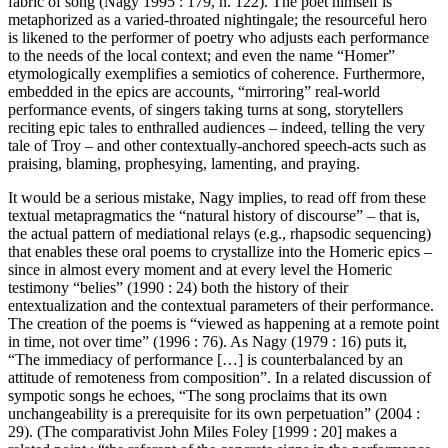
fabric of song (Nagy 1995 : 179, n. 122). The poet himself is
metaphorized as a varied-throated nightingale; the resourceful hero
is likened to the performer of poetry who adjusts each performance
to the needs of the local context; and even the name “Homer”
etymologically exemplifies a semiotics of coherence. Furthermore,
embedded in the epics are accounts, “mirroring” real-world
performance events, of singers taking turns at song, storytellers
reciting epic tales to enthralled audiences – indeed, telling the very
tale of Troy – and other contextually-anchored speech-acts such as
praising, blaming, prophesying, lamenting, and praying.
It would be a serious mistake, Nagy implies, to read off from these
textual metapragmatics the “natural history of discourse” – that is,
the actual pattern of mediational relays (e.g., rhapsodic sequencing)
that enables these oral poems to crystallize into the Homeric epics –
since in almost every moment and at every level the Homeric
testimony “belies” (1990 : 24) both the history of their
entextualization and the contextual parameters of their performance.
The creation of the poems is “viewed as happening at a remote point
in time, not over time” (1996 : 76). As Nagy (1979 : 16) puts it,
“The immediacy of performance […] is counterbalanced by an
attitude of remoteness from composition”. In a related discussion of
sympotic songs he echoes, “The song proclaims that its own
unchangeability is a prerequisite for its own perpetuation” (2004 :
29). (The comparativist John Miles Foley [1999 : 20] makes a