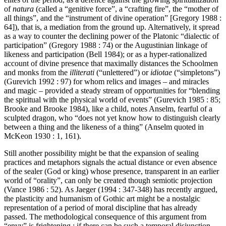
of
natura
(called a “genitive force”, a “crafting fire”, the “mother of
all things”, and the “instrument of divine operation” [Gregory 1988 :
64]), that is, a mediation from the ground up. Alternatively, it spread
as a way to counter the declining power of the Platonic “dialectic of
participation” (Gregory 1988 : 74) or the Augustinian linkage of
likeness and participation (Bell 1984); or as a hyper-rationalized
account of divine presence that maximally distances the Schoolmen
and monks from the
illiterati
(“unlettered”) or
idiotae
(“simpletons”)
(Gurevich 1992 : 97) for whom relics and images – and miracles
and magic – provided a steady stream of opportunities for “blending
the spiritual with the physical world of events” (Gurevich 1985 : 85;
Brooke and Brooke 1984), like a child, notes Anselm, fearful of a
sculpted dragon, who “does not yet know how to distinguish clearly
between a thing and the likeness of a thing” (Anselm quoted in
McKeon 1930 : 1, 161).
Still another possibility might be that the expansion of sealing
practices and metaphors signals the actual distance or even absence
of the sealer (God or king) whose presence, transparent in an earlier
world of “orality”, can only be created though semiotic projection
(Vance 1986 : 52). As Jaeger (1994 : 347-348) has recently argued,
the plasticity and humanism of Gothic art might be a nostalgic
representation of a period of moral discipline that has already
passed. The methodological consequence of this argument from
“envy” is frightening : if there can be such a temporal disjunction