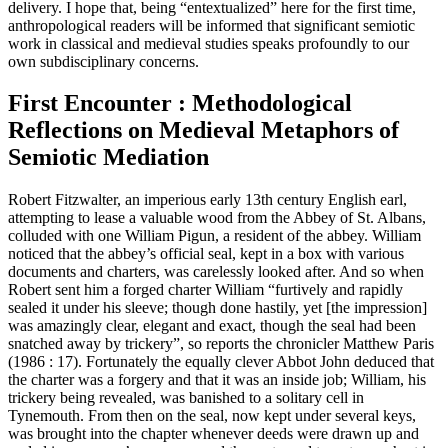
delivery. I hope that, being “entextualized” here for the first time,
anthropological readers will be informed that significant semiotic
work in classical and medieval studies speaks profoundly to our
own subdisciplinary concerns.
First Encounter : Methodological
Reflections on Medieval Metaphors of
Semiotic Mediation
Robert Fitzwalter, an imperious early 13th century English earl,
attempting to lease a valuable wood from the Abbey of St. Albans,
colluded with one William Pigun, a resident of the abbey. William
noticed that the abbey’s official seal, kept in a box with various
documents and charters, was carelessly looked after. And so when
Robert sent him a forged charter William “furtively and rapidly
sealed it under his sleeve; though done hastily, yet [the impression]
was amazingly clear, elegant and exact, though the seal had been
snatched away by trickery”, so reports the chronicler Matthew Paris
(1986 : 17). Fortunately the equally clever Abbot John deduced that
the charter was a forgery and that it was an inside job; William, his
trickery being revealed, was banished to a solitary cell in
Tynemouth. From then on the seal, now kept under several keys,
was brought into the chapter whenever deeds were drawn up and