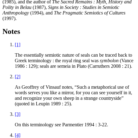
(1985), and the author of
The Sacred Remains : Myth, History and
Polity in Belau
(1987),
Signs in Society : Studies in Semiotic
Anthropology
(1994), and
The Pragmatic Semiotics of Cultures
(1997).
Notes
[1]
The essentially semiotic nature of seals can be traced back to
Greek terminology : the royal ring seal was
symbolon
(Vance
1986 : 129); seals are semeia in Plato (Carruthers 2008 : 21).
[2]
As Geoffrey of Vinsauf notes, “Such a metaphorical use of
words serves you like a mirror, for you can see yourself in it,
and recognize your own sheep in a strange countryside”
(quoted in Leupin 1989 : 25).
[3]
On this terminology see Parmentier 1994 : 3-22.
[4]