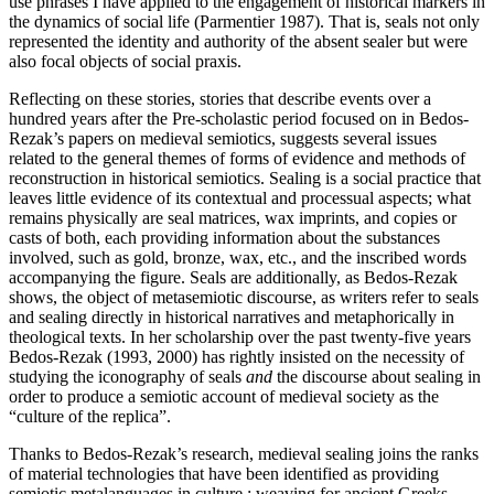
use phrases I have applied to the engagement of historical markers in
the dynamics of social life (Parmentier 1987). That is, seals not only
represented the identity and authority of the absent sealer but were
also focal objects of social praxis.
Reflecting on these stories, stories that describe events over a
hundred years after the Pre-scholastic period focused on in Bedos-
Rezak’s papers on medieval semiotics, suggests several issues
related to the general themes of forms of evidence and methods of
reconstruction in historical semiotics. Sealing is a social practice that
leaves little evidence of its contextual and processual aspects; what
remains physically are seal matrices, wax imprints, and copies or
casts of both, each providing information about the substances
involved, such as gold, bronze, wax, etc., and the inscribed words
accompanying the figure. Seals are additionally, as Bedos-Rezak
shows, the object of metasemiotic discourse, as writers refer to seals
and sealing directly in historical narratives and metaphorically in
theological texts. In her scholarship over the past twenty-five years
Bedos-Rezak (1993, 2000) has rightly insisted on the necessity of
studying the iconography of seals
and
the discourse about sealing in
order to produce a semiotic account of medieval society as the
“culture of the replica”.
Thanks to Bedos-Rezak’s research, medieval sealing joins the ranks
of material technologies that have been identified as providing
semiotic metalanguages in culture : weaving for ancient Greeks,