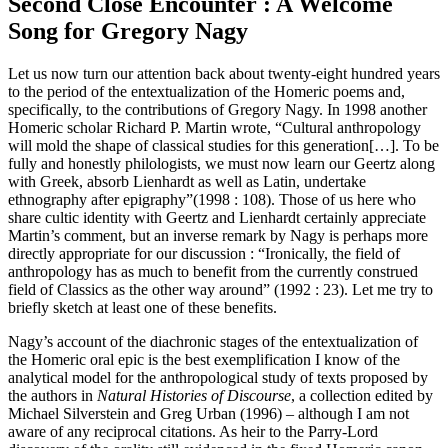
Second Close Encounter : A Welcome
Song for Gregory Nagy
Let us now turn our attention back about twenty-eight hundred years
to the period of the entextualization of the Homeric poems and,
specifically, to the contributions of Gregory Nagy. In 1998 another
Homeric scholar Richard P. Martin wrote, “Cultural anthropology
will mold the shape of classical studies for this generation[…]. To be
fully and honestly philologists, we must now learn our Geertz along
with Greek, absorb Lienhardt as well as Latin, undertake
ethnography after epigraphy”(1998 : 108). Those of us here who
share cultic identity with Geertz and Lienhardt certainly appreciate
Martin’s comment, but an inverse remark by Nagy is perhaps more
directly appropriate for our discussion : “Ironically, the field of
anthropology has as much to benefit from the currently construed
field of Classics as the other way around” (1992 : 23). Let me try to
briefly sketch at least one of these benefits.
Nagy’s account of the diachronic stages of the entextualization of
the Homeric oral epic is the best exemplification I know of the
analytical model for the anthropological study of texts proposed by
the authors in
Natural Histories of Discourse
, a collection edited by
Michael Silverstein and Greg Urban (1996) – although I am not
aware of any reciprocal citations. As heir to the Parry-Lord