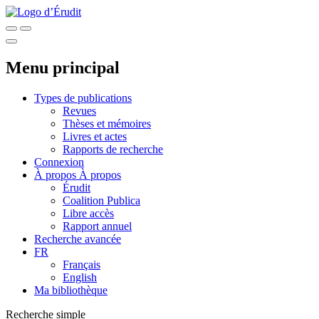
Menu principal
Types de publications
Revues
Thèses et mémoires
Livres et actes
Rapports de recherche
Connexion
À propos
À propos
Érudit
Coalition Publica
Libre accès
Rapport annuel
Recherche avancée
FR
Français
English
Ma bibliothèque
Recherche simple