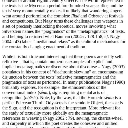
contexts of archaic eighth-century Greece. The world represented in
the texts is the Mycenean period four hundred years earlier, and the
texts’ very monumentality makes it unlikely that wandering singers
went around performing the complete
Iliad
and
Odyssey
at festivals
and competitions. But Nagy turns these challenges into weapons in
a set of precisely interlocking theoretical moves involving what
Silverstein names the “pragmatics” of the “metapragmatics” of texts,
and helping to re-insert what Bauman (2004a : 128-158;
cf
. Nagy
2004 : 43) labels “mediational relays” as the cultural mechanisms for
the constantly changing enactment of tradition.
While it is both true and interesting that these poems are richly self-
reflexive – that is, contain numerous examples of explicit and
implicit metapragmatics or discourse about discourse – Nagy (2003)
postulates in his concept of “diachronic skewing” an encompassing
disjunction between the texts’ reflexive metapragmatics and the
pragmatics of texts as performed. In many publications Nagy (1990)
brilliantly explores, for example, the ethnosemiotics of the
conventional index (
sêma
), signs requiring mental acts of
recognition (
nó
ē
sis
). Note, by the way, that the Homeric
sêma
is a
perfect Peircean Third : Odysseus is the semiotic Object, the scar is
the Sign, and the recognition is the Interpretant. More relevant for
the study of textuality more globally are the metapragmatic
references to weaving (Nagy 2002 : 79), sewing, the chariot-wheel
and carpentry in which the poet creates the cohesive and unified