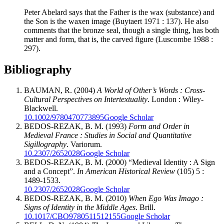
Peter Abelard says that the Father is the wax (substance) and
the Son is the waxen image (Buytaert 1971 : 137). He also
comments that the bronze seal, though a single thing, has both
matter and form, that is, the carved figure (Luscombe 1988 :
297).
Bibliography
BAUMAN, R. (2004)
A World of Other’s Words : Cross-
Cultural Perspectives on Intertextuality
. London : Wiley-
Blackwell.
10.1002/9780470773895
Google Scholar
BEDOS-REZAK, B. M. (1993)
Form and Order in
Medieval France : Studies in Social and Quantitative
Sigillography
. Variorum.
10.2307/2652028
Google Scholar
BEDOS-REZAK, B. M. (2000) “Medieval Identity : A Sign
and a Concept”.
In American Historical Review
(105) 5 :
1489-1533.
10.2307/2652028
Google Scholar
BEDOS-REZAK, B. M. (2010)
When Ego Was Imago :
Signs of Identity in the Middle Ages
. Brill.
10.1017/CBO9780511512155
Google Scholar