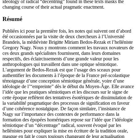
ideology of radical “decentring” found in these texts masks the
changing course of their actual pragmatic enactment.
Résumé
Publiées ici pour la première fois, les notes qui suivent ont d’abord
été occasionnées par la visite de deux chercheurs à l’Université
Brandeis, la médiéviste Brigitte Miriam Bedos-Rezak et l’helléniste
Gregory Nagy. Nous y montrons comment les travaux novateurs de
ces deux grands spécialistes fournissent, dans leurs domaines
respectifs, des éclaircissements d’une grande valeur pour les
anthropologues qui travaillent dans une optique sémiotique.
L’argument de Bedos-Rezak est que l’usage des sceaux pour
authentifier les documents à l’époque de la France pré-scolastique
témoignage d’une conception sémiotique générale, voire d’une
idéologie de l’“empreinte” dès le début du Moyen-Âge. Elle avance
l’idée que les pratiques sémiotiques et les discours sur le signe de
cette époque reflètent des tentatives ésotériques de dissimulation de
la variabilité pragmatique des processus de signification en faveur
d’une cohérence nostalgique. De façon similaire, l’insistance de
Nagy sur l’importance des contextes de performance dans la
formation des épopées homériques repose sur l’idée que l’idéologie
sémiotique d’un “décentrage” radical, souvent évoqué par les
hellénistes pour expliquer la mise en écriture de la tradition orale,
masque en fait le cours toujours changeant de leur actualisation