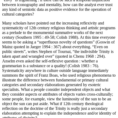
between iconography and mentality, how can the analyst ever trust
any kind of semiotic data as positive evidence for the operation of
cultural categories?
Many scholars have pointed out the increasing reflexivity and
systematicity of 12th century religious thinking and artistic programs
as a prelude to the monumental summative works of the next
century (Southern 1995 : 49-58; Colish 1988). At this time everyone
seems to be asking a “superfluous novelty of questions” (Goswin of
Mainz quoted in Jaeger 1994 : 367) about everything. “Even on
public streets”, writes Stephen of Tournai, “the indivisible Trinity is
taken apart and wrangled over” (quoted in Chenu 1968 : 294).
Anselm even asked the self-reflexive question : whether a
grammarian is a substance or a quality! (Colish 1983 : 76).
Systematicity anywhere in culture outside language immediately
summons the spirit of Franz Boas, who used religious phenomena to
illustrate the difference between fundamental or primary cultural
categories and secondary elaborations generated by esoteric
specialists. What a people consider independent objects and what
they consider aspects or attributes of objects varies cross-culturally;
some people, for example, view the luminosity of the sun to be an
object the sun can put aside. What if 12th century theological
reflection on the doctrine of the Trinity is really just a secondary
elaboration attempting to explain the independence and/or identity of
attributes of divinity?