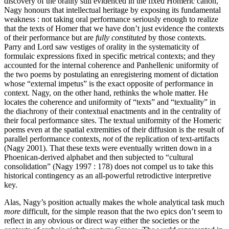
discovery of the orality still evidenced in the fixed Homeric canon,
Nagy honours that intellectual heritage by exposing its fundamental
weakness : not taking oral performance seriously enough to realize
that the texts of Homer that we have don’t just evidence the contexts
of their performance but are
fully constituted
by those contexts.
Parry and Lord saw vestiges of orality in the systematicity of
formulaic expressions fixed in specific metrical contexts; and they
accounted for the internal coherence and Panhellenic uniformity of
the two poems by postulating an enregistering moment of dictation
whose “external impetus” is the exact opposite of performance in
context. Nagy, on the other hand, rethinks the whole matter. He
locates the coherence and uniformity of “texts” and “textuality” in
the diachrony of their contextual enactments and in the centrality of
their focal performance sites. The textual uniformity of the Homeric
poems even at the spatial extremities of their diffusion is the result of
parallel performance contexts,
not
of the replication of text-artifacts
(Nagy 2001). That these texts were eventually written down in a
Phoenican-derived alphabet and then subjected to “cultural
consolidation” (Nagy 1997 : 178) does not compel us to take this
historical contingency as an all-powerful retrodictive interpretive
key.
Alas, Nagy’s position actually makes the whole analytical task much
more
difficult, for the simple reason that the two epics don’t seem to
reflect in any obvious or direct way either the societies or the