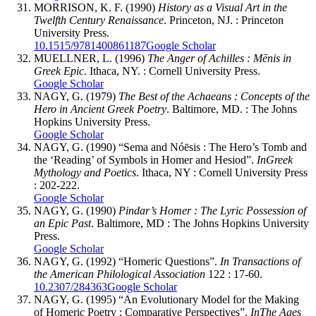
MORRISON, K. F. (1990)
History as a Visual Art in the
Twelfth Century Renaissance
. Princeton, NJ. : Princeton
University Press.
10.1515/9781400861187
Google Scholar
MUELLNER, L. (1996)
The Anger of Achilles : M
ē
nis in
Greek Epic
. Ithaca, NY. : Cornell University Press.
Google Scholar
NAGY, G. (1979)
The Best of the Achaeans : Concepts of the
Hero in Ancient Greek Poetry
. Baltimore, MD. : The Johns
Hopkins University Press.
Google Scholar
NAGY, G. (1990) “Sema and Nóēsis : The Hero’s Tomb and
the ‘Reading’ of Symbols in Homer and Hesiod”.
In
Greek
Mythology and Poetics
. Ithaca, NY : Cornell University Press
: 202-222.
Google Scholar
NAGY, G. (1990)
Pindar’s Homer : The Lyric Possession of
an Epic Past
. Baltimore, MD : The Johns Hopkins University
Press.
Google Scholar
NAGY, G. (1992) “Homeric Questions”.
In Transactions of
the American Philological Association
122 : 17-60.
10.2307/284363
Google Scholar
NAGY, G. (1995) “An Evolutionary Model for the Making
of Homeric Poetry : Comparative Perspectives”.
In
The Ages