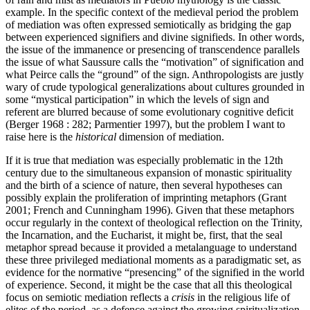
example. In the specific context of the medieval period the problem
of mediation was often expressed semiotically as bridging the gap
between experienced signifiers and divine signifieds. In other words,
the issue of the immanence or presencing of transcendence parallels
the issue of what Saussure calls the “motivation” of signification and
what Peirce calls the “ground” of the sign. Anthropologists are justly
wary of crude typological generalizations about cultures grounded in
some “mystical participation” in which the levels of sign and
referent are blurred because of some evolutionary cognitive deficit
(Berger 1968 : 282; Parmentier 1997), but the problem I want to
raise here is the
historical
dimension of mediation.
If it is true that mediation was especially problematic in the 12th
century due to the simultaneous expansion of monastic spirituality
and the birth of a science of nature, then several hypotheses can
possibly explain the proliferation of imprinting metaphors (Grant
2001; French and Cunningham 1996). Given that these metaphors
occur regularly in the context of theological reflection on the Trinity,
the Incarnation, and the Eucharist, it might be, first, that the seal
metaphor spread because it provided a metalanguage to understand
these three privileged mediational moments as a paradigmatic set, as
evidence for the normative “presencing” of the signified in the world
of experience. Second, it might be the case that all this theological
focus on semiotic mediation reflects a
crisis
in the religious life of
elites of the period, as a defence against the growing spiritualization