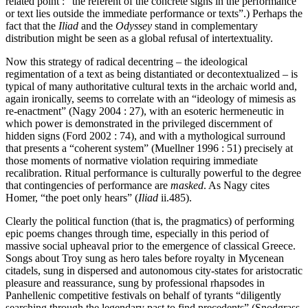
related point : “the referent of the concrete signs in the performance
or text lies outside the immediate performance or texts”.) Perhaps the
fact that the
Iliad
and the
Odyssey
stand in complementary
distribution might be seen as a global refusal of intertextuality.
Now this strategy of radical decentring – the ideological
regimentation of a text as being distantiated or decontextualized – is
typical of many authoritative cultural texts in the archaic world and,
again ironically, seems to correlate with an “ideology of mimesis as
re-enactment” (Nagy 2004 : 27), with an esoteric hermeneutic in
which power is demonstrated in the privileged discernment of
hidden signs (Ford 2002 : 74), and with a mythological surround
that presents a “coherent system” (Muellner 1996 : 51) precisely at
those moments of normative violation requiring immediate
recalibration. Ritual performance is culturally powerful to the degree
that contingencies of performance are
masked
. As Nagy cites
Homer, “the poet only hears” (
Iliad
ii.485).
Clearly the political function (that is, the pragmatics) of performing
epic poems changes through time, especially in this period of
massive social upheaval prior to the emergence of classical Greece.
Songs about Troy sung as hero tales before royalty in Mycenean
citadels, sung in dispersed and autonomous city-states for aristocratic
pleasure and reassurance, sung by professional rhapsodes in
Panhellenic competitive festivals on behalf of tyrants “diligently
searching through the legendary past to find precedents” (Snodgrass