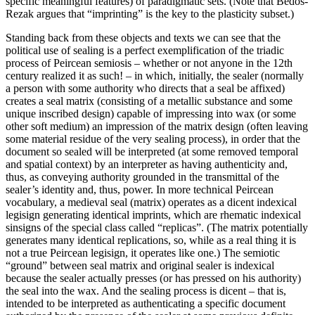
specific meaningful features) of paradigmatic sets. (Note that Bedos-
Rezak argues that “imprinting” is the key to the plasticity subset.)
Standing back from these objects and texts we can see that the
political use of sealing is a perfect exemplification of the triadic
process of Peircean semiosis – whether or not anyone in the 12th
century realized it as such! – in which, initially, the sealer (normally
a person with some authority who directs that a seal be affixed)
creates a seal matrix (consisting of a metallic substance and some
unique inscribed design) capable of impressing into wax (or some
other soft medium) an impression of the matrix design (often leaving
some material residue of the very sealing process), in order that the
document so sealed will be interpreted (at some removed temporal
and spatial context) by an interpreter as having authenticity and,
thus, as conveying authority grounded in the transmittal of the
sealer’s identity and, thus, power. In more technical Peircean
vocabulary, a medieval seal (matrix) operates as a dicent indexical
legisign generating identical imprints, which are rhematic indexical
sinsigns of the special class called “replicas”. (The matrix potentially
generates many identical replications, so, while as a real thing it is
not a true Peircean legisign, it operates like one.) The semiotic
“ground” between seal matrix and original sealer is indexical
because the sealer actually presses (or has pressed on his authority)
the seal into the wax. And the sealing process is dicent – that is,
intended to be interpreted as authenticating a specific document