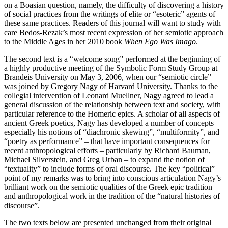
on a Boasian question, namely, the difficulty of discovering a history
of social practices from the writings of elite or “esoteric” agents of
these same practices. Readers of this journal will want to study with
care Bedos-Rezak’s most recent expression of her semiotic approach
to the Middle Ages in her 2010 book
When Ego Was Imago
.
The second text is a “welcome song” performed at the beginning of
a highly productive meeting of the Symbolic Form Study Group at
Brandeis University on May 3, 2006, when our “semiotic circle”
was joined by Gregory Nagy of Harvard University. Thanks to the
collegial intervention of Leonard Muellner, Nagy agreed to lead a
general discussion of the relationship between text and society, with
particular reference to the Homeric epics. A scholar of all aspects of
ancient Greek poetics, Nagy has developed a number of concepts –
especially his notions of “diachronic skewing”, “multiformity”, and
“poetry as performance” – that have important consequences for
recent anthropological efforts – particularly by Richard Bauman,
Michael Silverstein, and Greg Urban – to expand the notion of
“textuality” to include forms of oral discourse. The key “political”
point of my remarks was to bring into conscious articulation Nagy’s
brilliant work on the semiotic qualities of the Greek epic tradition
and anthropological work in the tradition of the “natural histories of
discourse”.
The two texts below are presented unchanged from their original