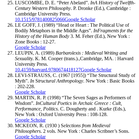
LUSCOMBE, D. E. “Peter Abelard”.
In
A History of Twelfth-
Century Western Philosophy
. P. Dronke (Ed.), Cambridge :
Cambridge University Press.
10.1515/9781400825066
Google Scholar
LE GOFF, J. (1989) “Head or Heart : The Political Use of
Bodily Metaphors in the Middle Ages”.
In
Fragments for the
History of the Human Body
3. M. Feher (Ed.), New York :
Zone Books : 12-27.
Google Scholar
LEUPIN, A. (1989)
Barbarolexis : Medieval Writing and
Sexualit
y. K. M. Cooper (trans.).,Cambridge, MA. : Harvard
University Press.
10.4159/harvard.9780674418127
Google Scholar
LEVI-STRAUSS, C. (1967 [1955]) “The Structural Study of
Myth”.
In
S
tructural Anthropology
. New York : Basic Books
: 202-228.
Google Scholar
MARTIN, R. P. (1998) “The Seven Sages as Performers of
Wisdom”.
In
Cultural Poetics in Archaic Greece : Cult,
Performance, Politics
. C. Dougherty and . Kurke (Eds.),
New York : Oxford University Press : 108-128.
Google Scholar
MCKEON, R. (1930 ) S
elections from Medieval
Philosophers
. 2 vols. New York : Charles Scribner’s Sons.
Google Scholar