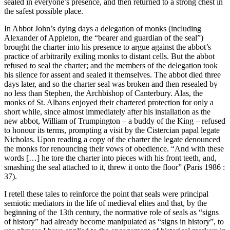
sealed in everyone’s presence, and then returned to a strong chest in
the safest possible place.
In Abbot John’s dying days a delegation of monks (including
Alexander of Appleton, the “bearer and guardian of the seal”)
brought the charter into his presence to argue against the abbot’s
practice of arbitrarily exiling monks to distant cells. But the abbot
refused to seal the charter; and the members of the delegation took
his silence for assent and sealed it themselves. The abbot died three
days later, and so the charter seal was broken and then resealed by
no less than Stephen, the Archbishop of Canterbury. Alas, the
monks of St. Albans enjoyed their chartered protection for only a
short while, since almost immediately after his installation as the
new abbot, William of Trumpington – a buddy of the King – refused
to honour its terms, prompting a visit by the Cistercian papal legate
Nicholas. Upon reading a copy of the charter the legate denounced
the monks for renouncing their vows of obedience. “And with these
words […] he tore the charter into pieces with his front teeth, and,
smashing the seal attached to it, threw it onto the floor” (Paris 1986 :
37).
I retell these tales to reinforce the point that seals were principal
semiotic mediators in the life of medieval elites and that, by the
beginning of the 13th century, the normative role of seals as “signs
of history” had already become manipulated as “signs in history”, to