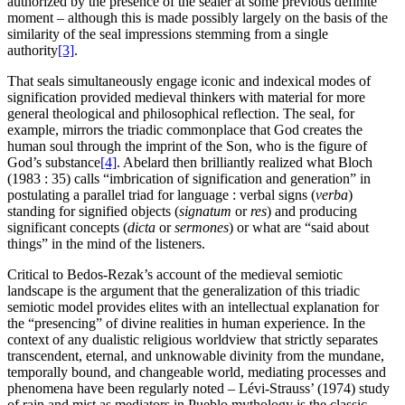
authorized by the presence of the sealer at some previous definite
moment – although this is made possibly largely on the basis of the
similarity of the seal impressions stemming from a single
authority
[3]
.
That seals simultaneously engage iconic and indexical modes of
signification provided medieval thinkers with material for more
general theological and philosophical reflection. The seal, for
example, mirrors the triadic commonplace that God creates the
human soul through the imprint of the Son, who is the figure of
God’s substance
[4]
. Abelard then brilliantly realized what Bloch
(1983 : 35) calls “imbrication of signification and generation” in
postulating a parallel triad for language : verbal signs (
verba
)
standing for signified objects (
signatum
or
res
) and producing
significant concepts (
dicta
or
sermones
) or what are “said about
things” in the mind of the listeners.
Critical to Bedos-Rezak’s account of the medieval semiotic
landscape is the argument that the generalization of this triadic
semiotic model provides elites with an intellectual explanation for
the “presencing” of divine realities in human experience. In the
context of any dualistic religious worldview that strictly separates
transcendent, eternal, and unknowable divinity from the mundane,
temporally bound, and changeable world, mediating processes and
phenomena have been regularly noted – Lévi-Strauss’ (1974) study
of rain and mist as mediators in Pueblo mythology is the classic