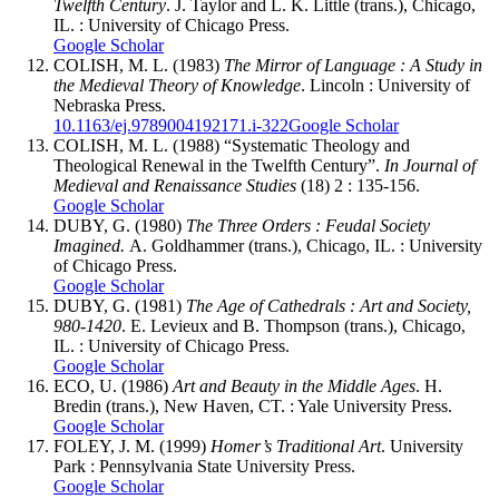
Twelfth Century
. J. Taylor and L. K. Little (trans.), Chicago,
IL. : University of Chicago Press.
Google Scholar
COLISH, M. L. (1983)
The Mirror of Language : A Study in
the Medieval Theory of Knowledge
. Lincoln : University of
Nebraska Press.
10.1163/ej.9789004192171.i-322
Google Scholar
COLISH, M. L. (1988) “Systematic Theology and
Theological Renewal in the Twelfth Century”.
In Journal of
Medieval and Renaissance Studies
(18) 2 : 135-156.
Google Scholar
DUBY, G. (1980)
The Three Orders : Feudal Society
Imagined.
A. Goldhammer (trans.), Chicago, IL. : University
of Chicago Press.
Google Scholar
DUBY, G. (1981)
The Age of Cathedrals : Art and Society,
980-1420
. E. Levieux and B. Thompson (trans.), Chicago,
IL. : University of Chicago Press.
Google Scholar
ECO, U. (1986)
Art and Beauty in the Middle Ages
. H.
Bredin (trans.), New Haven, CT. : Yale University Press.
Google Scholar
FOLEY, J. M. (1999)
Homer’s Traditional Art
. University
Park : Pennsylvania State University Press.
Google Scholar