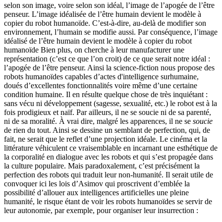
selon son image, voire selon son idéal, l’image de l’apogée de l’être
penseur. L’image idéalisée de l’être humain devient le modèle à
copier du robot humanoïde. C’est-à-dire, au-delà de modifier son
environnement, l’humain se modifie aussi. Par conséquence, l’image
idéalisé de l’être humain devient le modèle à copier du robot
humanoïde Bien plus, on cherche à leur manufacturer une
représentation (c’est ce que l’on croit) de ce que serait notre idéal :
l’apogée de l’être penseur. Ainsi la science-fiction nous propose des
robots humanoïdes capables d’actes d'intelligence surhumaine,
doués d’excellentes fonctionnalités voire même d’une certaine
condition humaine. Il en résulte quelque chose de très inquiétant :
sans vécu ni développement (sagesse, sexualité, etc.) le robot est à la
fois prodigieux et naïf. Par ailleurs, il ne se soucie ni de sa parenté,
ni de sa moralité. À vrai dire, malgré les apparences, il ne se
soucie
de rien du tout. Ainsi se dessine un semblant de perfection, qui, de
fait, ne serait que le reflet d’une projection idéale. Le cinéma et la
littérature véhiculent ce vraisemblable en incarnant une esthétique de
la corporalité en dialogue avec les robots et qui s’est propagée dans
la culture populaire. Mais paradoxalement, c’est précisément la
perfection des robots qui traduit leur non-humanité. Il serait utile de
convoquer ici les lois d’Asimov qui proscrivent d’emblée la
possibilité d’allouer aux intelligences artificielles une pleine
humanité, le risque étant de voir les robots humanoïdes se servir de
leur autonomie, par exemple, pour organiser leur insurrection :