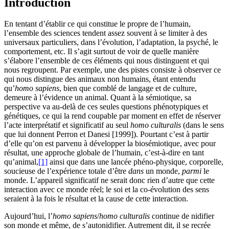
Introduction
En tentant d’établir ce qui constitue le propre de l’humain,
l’ensemble des sciences tendent assez souvent à se limiter à des
universaux particuliers, dans l’évolution, l’adaptation, la psyché, le
comportement, etc. Il s’agit surtout de voir de quelle manière
s’élabore l’ensemble de ces éléments qui nous distinguent et qui
nous regroupent. Par exemple, une des pistes consiste à observer ce
qui nous distingue des animaux non humains, étant entendu
qu’
homo sapiens
, bien que comblé de langage et de culture,
demeure à l’évidence un animal. Quant à la sémiotique, sa
perspective va au-delà de ces seules questions phénotypiques et
génétiques, ce qui la rend coupable par moment en effet de réserver
l’acte interprétatif et significatif au seul
homo culturalis
(dans le sens
que lui donnent Perron et Danesi [1999]). Pourtant c’est à partir
d’elle qu’on est parvenu à développer la biosémiotique, avec pour
résultat, une approche globale de l’humain, c’est-à-dire en tant
qu’animal,
[1]
ainsi que dans une lancée phéno-physique, corporelle,
soucieuse de l’expérience totale d’être
dans
un monde,
parmi
le
monde. L’appareil significatif ne serait donc rien d’autre que cette
interaction avec ce monde réel; le soi et la co-évolution des sens
seraient à la fois le résultat et la cause de cette interaction.
Aujourd’hui, l’
homo sapiens
/
homo culturalis
continue de nidifier
son monde et même, de s’autonidifier. Autrement dit, il se recrée