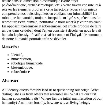
réalité dans sa dimension biosémiotique (voire aussi
paléosémiotique, archéosémiotique, etc.) Notre travail consiste ici à
relever les éléments propres à cette trajectoire. Pourra-t-on mieux
comprendre nos traits singuliers en étudiant leur inimitabilité? La
robotique humanoïde, toujours incapable malgré ses prétentions de
reproduire l’être humain, pourrait-elle nous aider à y voir plus clair?
En opposant biosémiose et robosémiose, cet article propose de faire
un pas dans ce débat, dont l’enjeu consiste à déceler en nous le trait
humain le plus significatif et à saisir comment l’inégalable summum
de notre humanité pourrait enfin se dévoiler.
Mots-clés :
Identité,
humanisation,
robotique humanoïde,
biosémiotique,
robosémiose
Abstract
All identity quests forcibly lead us to questioning our origin. What
distinguishes us from others that resemble us? What are our first
human apomorphic traits? Where lies the initial manifestation of our
humanity? And more broadly, how are we, as living beings,