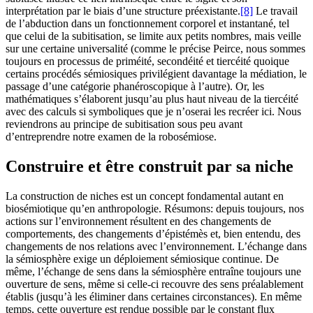
interprétation par le biais d’une structure préexistante.
[8]
Le travail
de l’abduction dans un fonctionnement corporel et instantané, tel
que celui de la subitisation, se limite aux petits nombres, mais veille
sur une certaine universalité (comme le précise Peirce, nous sommes
toujours en processus de priméité, secondéité et tiercéité quoique
certains procédés sémiosiques privilégient davantage la médiation, le
passage d’une catégorie phanéroscopique à l’autre). Or, les
mathématiques s’élaborent jusqu’au plus haut niveau de la tiercéité
avec des calculs si symboliques que je n’oserai les recréer ici. Nous
reviendrons au principe de subitisation sous peu avant
d’entreprendre notre examen de la robosémiose.
Construire et être construit par sa niche
La construction de niches est un concept fondamental autant en
biosémiotique qu’en anthropologie. Résumons: depuis toujours, nos
actions sur l’environnement résultent en des changements de
comportements, des changements d’épistémès et, bien entendu, des
changements de nos relations avec l’environnement. L’échange dans
la sémiosphère exige un déploiement sémiosique continue. De
même, l’échange de sens dans la sémiosphère entraîne toujours une
ouverture de sens, même si celle-ci recouvre des sens préalablement
établis (jusqu’à les éliminer dans certaines circonstances). En même
temps, cette ouverture est rendue possible par le constant flux