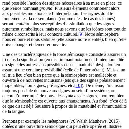
rend possible l’action des signes nécessaires à sa mise en place, ce
que Peirce nommait
ground
. Plusieurs éléments contribuent alors
aux possibles mutations de l’interprétation. Les signes dont le
fondement est la ressemblance (comme c’est le cas des icônes)
seront peut-être plus susceptibles d’assimilation que les signes
purement symboliques, mais nous savons que les icônes sont tout de
même circonscrits à leur contexte culturel.
[9]
Notre sémiosphère
nous entoure et nous stabilise (elle assure notre identité), bien qu’elle
doive changer et demeurer ouverte.
Une des caractéristiques de la force sémiosique consiste à assurer un
tri dans la signification (en discriminant notamment l’intentionnalité
du signe des autres sens possibles et sens inadmissibles) – tout en
assurant une certaine prévisibilité (celle de l’interprétant). Mais si un
tel tri a lieu c’est bien parce que la sémiosphère est malléable et
ouverte à de nouvelles inclusions (tels que des signes préalablement
inopérables, non-signes, pré-signes, etc.
[10]
). De même, l’inclusion
toujours possible de nouveaux signes au sein d’un système, ou
encore l’ouverture à de nouvelles syntaxes de signes, montrent bien
que la sémiosphère est ouverte aux changements. Au fond, c’est déjà
ce que disait déjà Saussure à propos de la mutabilité et l’immutabilité
de la langue.
Prenons par exemple les métaphores (
cf.
Walsh Matthews, 2015),
dotées d’une ouverture sémiosique qui peut être opérée et illustrée