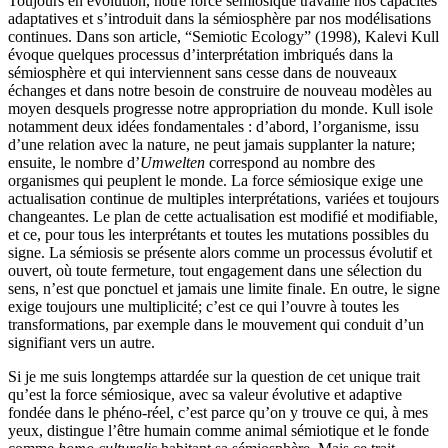
Toujours en évolution, notre force sémiosique travaille nos capacités
adaptatives et s’introduit dans la sémiosphère par nos modélisations
continues. Dans son article, “Semiotic Ecology” (1998), Kalevi Kull
évoque quelques processus d’interprétation imbriqués dans la
sémiosphère et qui interviennent sans cesse dans de nouveaux
échanges et dans notre besoin de construire de nouveau modèles au
moyen desquels progresse notre appropriation du monde. Kull isole
notamment deux idées fondamentales : d’abord, l’organisme, issu
d’une relation avec la nature, ne peut jamais supplanter la nature;
ensuite, le nombre d’
Umwelten
correspond au nombre des
organismes qui peuplent le monde. La force sémiosique exige une
actualisation continue de multiples interprétations, variées et toujours
changeantes. Le plan de cette actualisation est modifié et modifiable,
et ce, pour tous les interprétants et toutes les mutations possibles du
signe. La sémiosis se présente alors comme un processus évolutif et
ouvert, où toute fermeture, tout engagement dans une sélection du
sens, n’est que ponctuel et jamais une limite finale. En outre, le signe
exige toujours une multiplicité; c’est ce qui l’ouvre à toutes les
transformations, par exemple dans le mouvement qui conduit d’un
signifiant vers un autre.
Si je me suis longtemps attardée sur la question de cet unique trait
qu’est la force sémiosique, avec sa valeur évolutive et adaptive
fondée dans le phéno-réel, c’est parce qu’on y trouve ce qui, à mes
yeux, distingue l’être humain comme animal sémiotique et le fonde