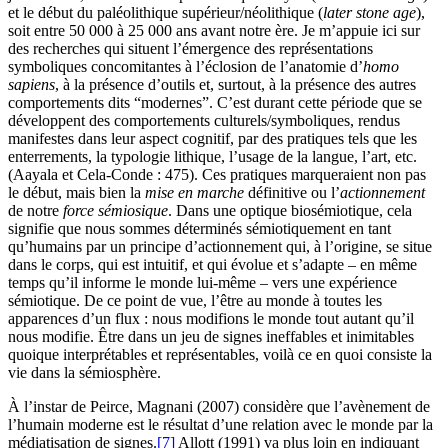
et le début du paléolithique supérieur/néolithique (
later stone age
),
soit entre 50 000 à 25 000 ans avant notre ère. Je m’appuie ici sur
des recherches qui situent l’émergence des représentations
symboliques concomitantes à l’éclosion de l’anatomie d’
homo
sapiens
, à la présence d’outils et, surtout, à la présence des autres
comportements dits “modernes”. C’est durant cette période que se
développent des comportements culturels/symboliques, rendus
manifestes dans leur aspect cognitif, par des pratiques tels que les
enterrements, la typologie lithique, l’usage de la langue, l’art, etc.
(Aayala et Cela-Conde : 475). Ces pratiques marqueraient non pas
le début, mais bien la
mise en marche
définitive ou l’
actionnement
de notre
force sémiosique
. Dans une optique biosémiotique, cela
signifie que nous sommes déterminés sémiotiquement en tant
qu’humains par un principe d’actionnement qui, à l’origine, se situe
dans le corps, qui est intuitif, et qui évolue et s’adapte – en même
temps qu’il informe le monde lui-même – vers une expérience
sémiotique. De ce point de vue, l’être au monde à toutes les
apparences d’un flux : nous modifions le monde tout autant qu’il
nous modifie. Être dans un jeu de signes ineffables et inimitables
quoique interprétables et représentables, voilà ce en quoi consiste la
vie dans la sémiosphère.
À l’instar de Peirce, Magnani (2007) considère que l’avènement de
l’humain moderne est le résultat d’une relation avec le monde par la
médiatisation de signes.
[7]
Allott (1991) va plus loin en indiquant