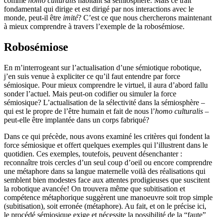
comme
homo culturalis
habitant sa sémiosphère. Mais ce trait
fondamental qui dirige et est dirigé par nos interactions avec le
monde, peut-il être
imité
? C’est ce que nous chercherons maintenant
à mieux comprendre à travers l’exemple de la robosémiose.
Robosémiose
En m’interrogeant sur l’actualisation d’une sémiotique robotique,
j’en suis venue à expliciter ce qu’il faut entendre par force
sémiosique. Pour mieux comprendre le virtuel, il aura d’abord fallu
sonder l’actuel. Mais peut-on codifier ou simuler la force
sémiosique? L’actualisation de la sélectivité dans la sémiosphère –
qui est le propre de l’être humain et fait de nous l’
homo culturalis
–
peut-elle être implantée dans un corps fabriqué?
Dans ce qui précède, nous avons examiné les critères qui fondent la
force sémiosique et offert quelques exemples qui l’illustrent dans le
quotidien. Ces exemples, toutefois, peuvent désenchanter :
reconnaître trois cercles d’un seul coup d’oeil ou encore comprendre
une métaphore dans sa langue maternelle voilà des réalisations qui
semblent bien modestes face aux attentes prodigieuses que suscitent
la robotique avancée! On trouvera même que subitisation et
compétence métaphorique suggèrent une manoeuvre soit trop simple
(subitisation), soit erronée (métaphore). Au fait, et on le précise ici,
le procédé sémiosique exige et nécessite la possibilité de la “faute”