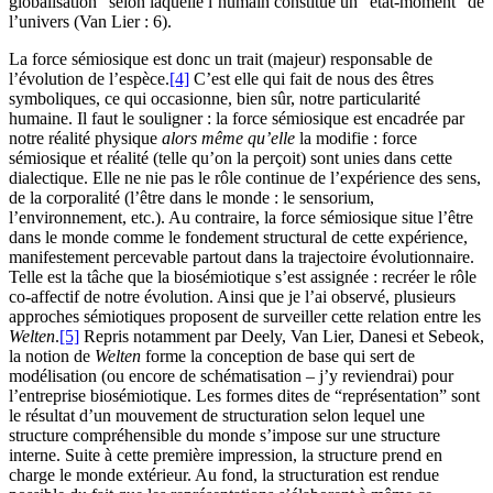
globalisation” selon laquelle l’humain constitue un “état-moment” de
l’univers (Van Lier : 6).
La force sémiosique est donc un trait (majeur) responsable de
l’évolution de l’espèce.
[4]
C’est elle qui fait de nous des êtres
symboliques, ce qui occasionne, bien sûr, notre particularité
humaine. Il faut le souligner : la force sémiosique est encadrée par
notre réalité physique
alors même qu’elle
la modifie : force
sémiosique et réalité (telle qu’on la perçoit) sont unies dans cette
dialectique. Elle ne nie pas le rôle continue de l’expérience des sens,
de la corporalité (l’être dans le monde : le sensorium,
l’environnement, etc.). Au contraire, la force sémiosique situe l’être
dans le monde comme le fondement structural de cette expérience,
manifestement percevable partout dans la trajectoire évolutionnaire.
Telle est la tâche que la biosémiotique s’est assignée : recréer le rôle
co-affectif de notre évolution. Ainsi que je l’ai observé, plusieurs
approches sémiotiques proposent de surveiller cette relation entre les
Welten
.
[5]
Repris notamment par Deely, Van Lier, Danesi et Sebeok,
la notion de
Welten
forme la conception de base qui sert de
modélisation (ou encore de schématisation – j’y reviendrai) pour
l’entreprise biosémiotique. Les formes dites de “représentation” sont
le résultat d’un mouvement de structuration selon lequel une
structure compréhensible du monde s’impose sur une structure
interne. Suite à cette première impression, la structure prend en
charge le monde extérieur. Au fond, la structuration est rendue