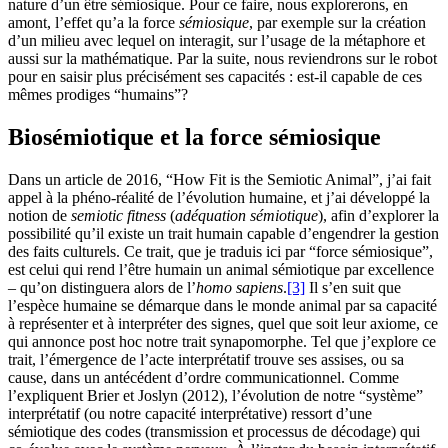
nature d’un être sémiosique. Pour ce faire, nous explorerons, en
amont, l’effet qu’a la force
sémiosique
, par exemple sur la création
d’un milieu avec lequel on interagit, sur l’usage de la métaphore et
aussi sur la mathématique. Par la suite, nous reviendrons sur le robot
pour en saisir plus précisément ses capacités : est-il capable de ces
mêmes prodiges “humains”?
Biosémiotique et la force sémiosique
Dans un article de 2016, “How Fit is the Semiotic Animal”, j’ai fait
appel à la phéno-réalité de l’évolution humaine, et j’ai développé la
notion de
semiotic fitness
(
adéquation sémiotique
), afin d’explorer la
possibilité qu’il existe un trait humain capable d’engendrer la gestion
des faits culturels. Ce trait, que je traduis ici par “force sémiosique”,
est celui qui rend l’être humain un animal sémiotique par excellence
– qu’on distinguera alors de l’
homo sapiens
.
[3]
Il s’en suit que
l’espèce humaine se démarque dans le monde animal par sa capacité
à représenter et à interpréter des signes, quel que soit leur axiome, ce
qui annonce post hoc notre trait synapomorphe. Tel que j’explore ce
trait, l’émergence de l’acte interprétatif trouve ses assises, ou sa
cause, dans un antécédent d’ordre communicationnel. Comme
l’expliquent Brier et Joslyn (2012), l’évolution de notre “système”
interprétatif (ou notre capacité interprétative) ressort d’une
sémiotique des codes (transmission et processus de décodage) qui