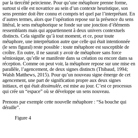
par la tiercéité peircienne. Pour qu’une métaphore prenne forme,
surtout si elle est novatrice au sein d’un contexte heuristique, son
sens premier doit être connu et compris tel quel par l’interprétant. En
d’autres termes, alors que l’opération repose sur la présence du sens
littéral, le sens métaphorique se fonde sur une jonction d’éléments
ressemblants mais qui appartiennent à deux univers contextuels
distincts. Cela signifie qu’à tout moment, et ce, pour toute
métaphore, une interprétation autre que celle qui était intentionnée
(le sens figural) reste possible : toute métaphore est susceptible de
croître. En outre, il ne saurait y avoir de métaphore sans force
sémiosique, qu’elle se manifeste dans sa création ou encore dans sa
réception. Comme on peut voir, la métaphore repose sur une mise en
parallèle, l’agencement, de deux signes distincts (Thibaud, 1994;
Walsh Matthews, 2015). Pour qu’un nouveau signe émerge de cet
agencement, une part de signification propre aux deux signes
initiaux, et qui était
dissimulée
, est mise au jour. C’est ce processus
qui crée un “espace” où se développe un sens nouveau.
Prenons par exemple cette nouvelle métaphore : “Sa bouche qui
déraille”.
Figure 4