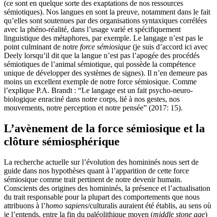
(ce sont en quelque sorte des exaptations de nos ressources
sémiotiques). Nos langues en sont la preuve, notamment dans le fait
qu’elles sont soutenues par des organisations syntaxiques corrélées
avec la phéno-réalité, dans l’usage varié et spécifiquement
linguistique des métaphores, par exemple. Le langage n’est pas le
point culminant de notre
force sémiosique
(je suis d’accord ici avec
Deely lorsqu’il dit que la langue n’est pas l’apogée des procédés
sémiotiques de l’animal sémiotique, qui possède la compétence
unique de développer des systèmes de signes). Il n’en demeure pas
moins un excellent exemple de notre force sémiosique. Comme
l’explique P.A. Brandt : “Le langage est un fait psycho-neuro-
biologique enraciné dans notre corps, lié à nos gestes, nos
mouvements, notre perception et notre pensée” (2017: 15).
L’avènement de la force sémiosique et la
clôture sémiosphérique
La recherche actuelle sur l’évolution des homininés nous sert de
guide dans nos hypothèses quant à l’apparition de cette force
sémiosique comme trait pertinent de notre devenir humain.
Conscients des origines des homininés, la présence et l’actualisation
du trait responsable pour la plupart des comportements que nous
attribuons à l’
homo sapiens
/culturalis auraient été établis, au sens où
je l’entends, entre la fin du paléolithique moyen (
middle stone age
)