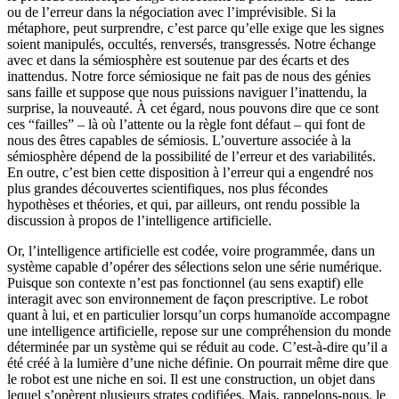
ou de l’erreur dans la négociation avec l’imprévisible. Si la
métaphore, peut surprendre, c’est parce qu’elle exige que les signes
soient manipulés, occultés, renversés, transgressés. Notre échange
avec et dans la sémiosphère est soutenue par des écarts et des
inattendus. Notre force sémiosique ne fait pas de nous des génies
sans faille et suppose que nous puissions naviguer l’inattendu, la
surprise, la nouveauté. À cet égard, nous pouvons dire que ce sont
ces “failles” – là où l’attente ou la règle font défaut – qui font de
nous des êtres capables de sémiosis. L’ouverture associée à la
sémiosphère dépend de la possibilité de l’erreur et des variabilités.
En outre, c’est bien cette disposition à l’erreur qui a engendré nos
plus grandes découvertes scientifiques, nos plus fécondes
hypothèses et théories, et qui, par ailleurs, ont rendu possible la
discussion à propos de l’intelligence artificielle.
Or, l’intelligence artificielle est codée, voire programmée, dans un
système capable d’opérer des sélections selon une série numérique.
Puisque son contexte n’est pas fonctionnel (au sens exaptif) elle
interagit avec son environnement de façon prescriptive. Le robot
quant à lui, et en particulier lorsqu’un corps humanoïde accompagne
une intelligence artificielle, repose sur une compréhension du monde
déterminée par un système qui se réduit au code. C’est-à-dire qu’il a
été créé à la lumière d’une niche définie. On pourrait même dire que
le robot est une niche en soi. Il est une construction, un objet dans
lequel s’opèrent plusieurs strates codifiées. Mais, rappelons-nous, le