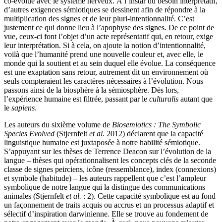
co-évolue avec le système nerveux. À l’instar du besoin interprétatif,
d’autres exigences sémiotiques se dessinent afin de répondre à la
multiplication des signes et de leur pluri-intentionnalité. C’est
justement ce qui donne lieu à l’apophyse des signes. De ce point de
vue, ceux-ci font l’objet d’un acte représentatif qui, en retour, exige
leur interprétation. Si à cela, on ajoute la notion d’intentionnalité,
voilà que l’humanité prend une nouvelle couleur et, avec elle, le
monde qui la soutient et au sein duquel elle évolue. La conséquence
est une exaptation sans retour, autrement dit un environnement où
seuls compteraient les caractères nécessaires à l’évolution. Nous
passons ainsi de la biosphère à la sémiosphère. Dès lors,
l’expérience humaine est filtrée, passant par le
culturalis
autant que
le
sapiens
.
Les auteurs du sixième volume de
Biosemiotics : The Symbolic
Species Evolved
(Stjernfelt
et al.
2012) déclarent que la capacité
linguistique humaine est juxtaposée à notre habilité sémiotique.
S’appuyant sur les thèses de Terrence Deacon sur l’évolution de la
langue – thèses qui opérationnalisent les concepts clés de la seconde
classe de signes peirciens, icône (ressemblance), index (connexions)
et symbole (habitude) – les auteurs rappellent que c’est l’ampleur
symbolique de notre langue qui la distingue des communications
animales (Stjernfelt
et al.
: 2). Cette capacité symbolique est au fond
un façonnement de traits acquis ou accrus et un processus adaptif et
sélectif d’inspiration darwinienne. Elle se trouve au fondement de