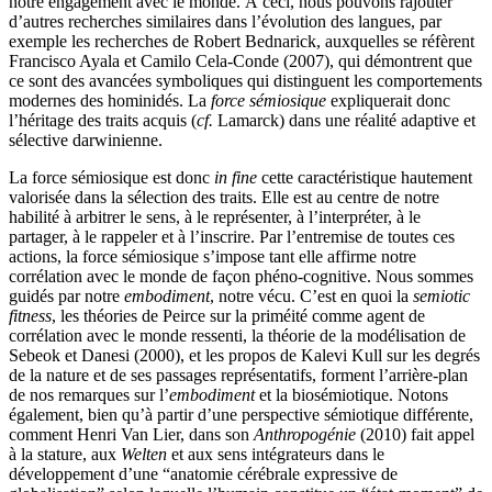
notre engagement avec le monde. À ceci, nous pouvons rajouter
d’autres recherches similaires dans l’évolution des langues, par
exemple les recherches de Robert Bednarick, auxquelles se réfèrent
Francisco Ayala et Camilo Cela-Conde (2007), qui démontrent que
ce sont des avancées symboliques qui distinguent les comportements
modernes des hominidés. La
force sémiosique
expliquerait donc
l’héritage des traits acquis (
cf.
Lamarck) dans une réalité adaptive et
sélective darwinienne.
La force sémiosique est donc
in fine
cette caractéristique hautement
valorisée dans la sélection des traits. Elle est au centre de notre
habilité à arbitrer le sens, à le représenter, à l’interpréter, à le
partager, à le rappeler et à l’inscrire. Par l’entremise de toutes ces
actions, la force sémiosique s’impose tant elle affirme notre
corrélation avec le monde de façon phéno-cognitive. Nous sommes
guidés par notre
embodiment
, notre vécu. C’est en quoi la
semiotic
fitness
, les théories de Peirce sur la priméité comme agent de
corrélation avec le monde ressenti, la théorie de la modélisation de
Sebeok et Danesi (2000), et les propos de Kalevi Kull sur les degrés
de la nature et de ses passages représentatifs, forment l’arrière-plan
de nos remarques sur l’
embodiment
et la biosémiotique. Notons
également, bien qu’à partir d’une perspective sémiotique différente,
comment Henri Van Lier, dans son
Anthropogénie
(2010) fait appel
à la stature, aux
Welten
et aux sens intégrateurs dans le
développement d’une “anatomie cérébrale expressive de