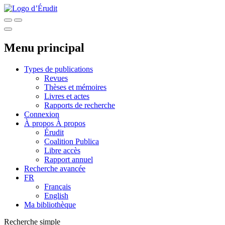
Menu principal
Types de publications
Revues
Thèses et mémoires
Livres et actes
Rapports de recherche
Connexion
À propos
À propos
Érudit
Coalition Publica
Libre accès
Rapport annuel
Recherche avancée
FR
Français
English
Ma bibliothèque
Recherche simple