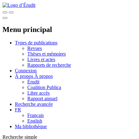
Menu principal
Types de publications
Revues
Thèses et mémoires
Livres et actes
Rapports de recherche
Connexion
À propos
À propos
Érudit
Coalition Publica
Libre accès
Rapport annuel
Recherche avancée
FR
Français
English
Ma bibliothèque
Recherche simple