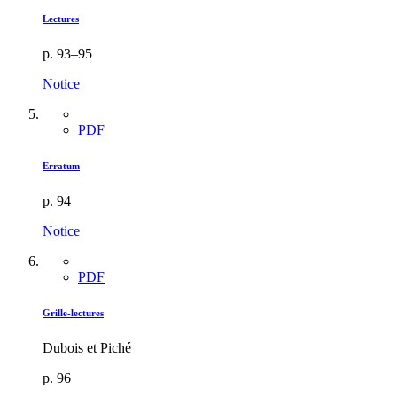
Lectures
p. 93–95
Notice
PDF
Erratum
p. 94
Notice
PDF
Grille-lectures
Dubois et Piché
p. 96