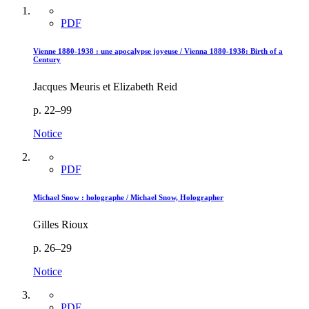
PDF
Vienne 1880-1938 : une apocalypse joyeuse / Vienna 1880-1938: Birth of a
Century
Jacques Meuris et Elizabeth Reid
p. 22–99
Notice
PDF
Michael Snow : holographe / Michael Snow, Holographer
Gilles Rioux
p. 26–29
Notice
PDF