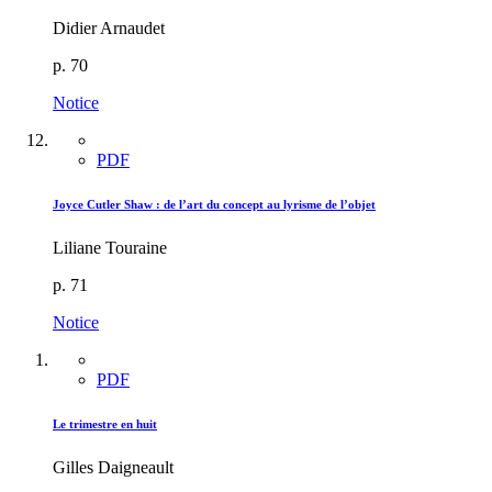
Didier Arnaudet
p. 70
Notice
PDF
Joyce Cutler Shaw : de l’art du concept au lyrisme de l’objet
Liliane Touraine
p. 71
Notice
PDF
Le trimestre en huit
Gilles Daigneault