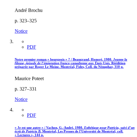
André Brochu
p. 323–325
Notice
PDF
Notre premier roman « bourgeois » ? / Beaugrand, Honoré. 1980.
Jeanne la
fileuse, épisode de l’émigration franco-canadienne aux États-Unis.
Réédition
préparée par Roger Le Moine. Montréal, Fides, Coll. du Nénuphar, 310 p.
Maurice Poteet
p. 327–331
Notice
PDF
« Je est une autre » / Vachon, G.-André. 1980.
Esthétique pour Patricia, suivi d’un
écrit de Patricia B
. Montréal, Les Presses de l’Université de Montréal, coll.
« Lectures », 144 p.