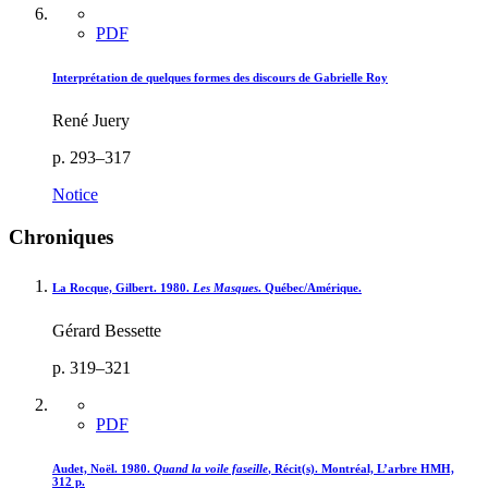
PDF
Interprétation de quelques formes des discours de Gabrielle Roy
René Juery
p. 293–317
Notice
Chroniques
La Rocque, Gilbert. 1980.
Les Masques
. Québec/Amérique.
Gérard Bessette
p. 319–321
PDF
Audet, Noël. 1980.
Quand la voile faseille
, Récit(s). Montréal, L’arbre HMH,
312 p.