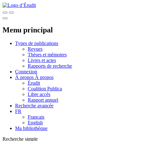
Menu principal
Types de publications
Revues
Thèses et mémoires
Livres et actes
Rapports de recherche
Connexion
À propos
À propos
Érudit
Coalition Publica
Libre accès
Rapport annuel
Recherche avancée
FR
Français
English
Ma bibliothèque
Recherche simple