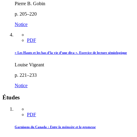
Pierre B. Gobin
p. 205–220
Notice
PDF
« Les Hauts et les bas d’la vie d’une diva ». Exercice de lecture sémiologique
Louise Vigeant
p. 221–233
Notice
Études
PDF
Garnisons du Canada :
Entre la mémoire et la promesse