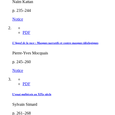
Naïm Kattan
p. 235–244
Notice
PDF
L’Appel de la race
: Masques narratifs et contre-masques idéologiques
Pierre-Yves Mocquais
p. 245–260
Notice
PDF
L’essai québécois au XIXe siècle
Sylvain Simard
p. 261–268