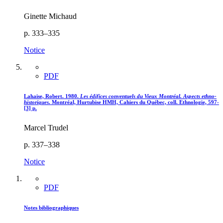
Ginette Michaud
p. 333–335
Notice
PDF
Lahaise, Robert. 1980.
Les édifices conventuels du Vieux Montréal. Aspects ethno-
historiques
. Montréal, Hurtubise HMH, Cahiers du Québec, coll. Ethnologie, 597-
[3] p.
Marcel Trudel
p. 337–338
Notice
PDF
Notes bibliographiques