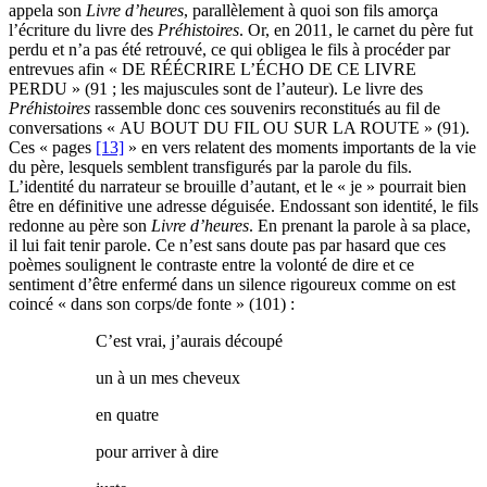
appela son
Livre d’heures
, parallèlement à quoi son fils amorça
l’écriture du livre des
Préhistoires
. Or, en 2011, le carnet du père fut
perdu et n’a pas été retrouvé, ce qui obligea le fils à procéder par
entrevues afin « DE RÉÉCRIRE L’ÉCHO DE CE LIVRE
PERDU » (91 ; les majuscules sont de l’auteur). Le livre des
Préhistoires
rassemble donc ces souvenirs reconstitués au fil de
conversations « AU BOUT DU FIL OU SUR LA ROUTE » (91).
Ces « pages
[13]
» en vers relatent des moments importants de la vie
du père, lesquels semblent transfigurés par la parole du fils.
L’identité du narrateur se brouille d’autant, et le « je » pourrait bien
être en définitive une adresse déguisée. Endossant son identité, le fils
redonne au père son
Livre d’heures
. En prenant la parole à sa place,
il lui fait tenir parole. Ce n’est sans doute pas par hasard que ces
poèmes soulignent le contraste entre la volonté de dire et ce
sentiment d’être enfermé dans un silence rigoureux comme on est
coincé « dans son corps/de fonte » (101) :
C’est vrai, j’aurais découpé
un à un mes cheveux
en quatre
pour arriver à dire