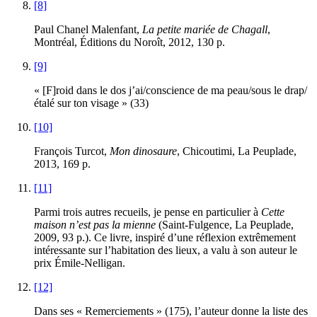
[8]
Paul Chanel Malenfant,
La petite mariée de Chagall
,
Montréal, Éditions du Noroît, 2012, 130 p.
[9]
« [F]roid dans le dos j’ai/conscience de ma peau/sous le drap/
étalé sur ton visage » (33)
[10]
François Turcot,
Mon dinosaure
, Chicoutimi, La Peuplade,
2013, 169 p.
[11]
Parmi trois autres recueils, je pense en particulier à
Cette
maison n’est pas la mienne
(Saint-Fulgence, La Peuplade,
2009, 93 p.). Ce livre, inspiré d’une réflexion extrêmement
intéressante sur l’habitation des lieux, a valu à son auteur le
prix Émile-Nelligan.
[12]
Dans ses « Remerciements » (175), l’auteur donne la liste des