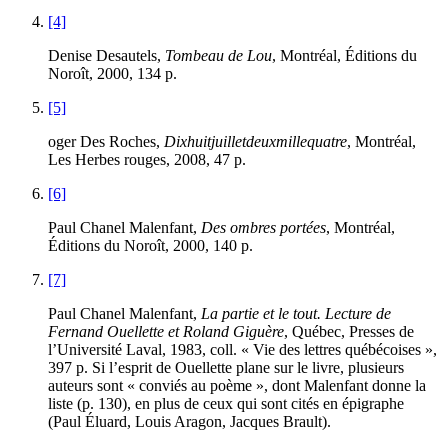
[4]
Denise Desautels,
Tombeau de Lou
, Montréal, Éditions du
Noroît, 2000, 134 p.
[5]
oger Des Roches,
Dixhuitjuilletdeuxmillequatre
, Montréal,
Les Herbes rouges, 2008, 47 p.
[6]
Paul Chanel Malenfant,
Des ombres portées
, Montréal,
Éditions du Noroît, 2000, 140 p.
[7]
Paul Chanel Malenfant,
La partie et le tout. Lecture de
Fernand Ouellette et Roland Giguère
, Québec, Presses de
l’Université Laval, 1983, coll. « Vie des lettres québécoises »,
397 p. Si l’esprit de Ouellette plane sur le livre, plusieurs
auteurs sont « conviés au poème », dont Malenfant donne la
liste (p. 130), en plus de ceux qui sont cités en épigraphe
(Paul Éluard, Louis Aragon, Jacques Brault).