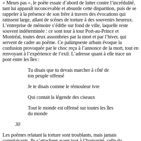
« Meurs pas », le poète essaie d’abord de lutter contre l’incrédulité,
tant lui apparaît inconcevable et absurde cette disparition, puis de se
rappeler à la présence de son frère à travers des évocations qui
ratissent large, allant de scènes de torture à des souvenirs heureux.
L’entreprise de mémoire s’édifie sur fond de ville, laquelle reste
souvent indéterminée : ce sont tour à tour Port-au-Prince et
Montréal, toutes deux assombries par la mort et par l’hiver, qui
servent de cadre au poème. Ce palimpseste urbain évoque la
confusion provoquée par le choc reçu à l’annonce de la mort, tout en
renvoyant à l’expérience de l’exil. L’adresse quant à elle trace un
pont entre les îles :
Tu disais que tu devais marcher à côté de
ton peuple offensé
Je te disais comme le rémouleur ivre
Qui contait la légende des ciseaux
Tout le monde est offensé sur toutes les îles
du monde
30
Les poèmes relatant la torture sont troublants, mais jamais
complaisants. Ils s’attachent avant tout à l’humanité, celle du