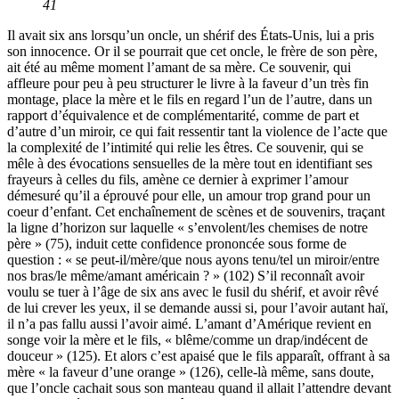
41
Il avait six ans lorsqu’un oncle, un shérif des États-Unis, lui a pris
son innocence. Or il se pourrait que cet oncle, le frère de son père,
ait été au même moment l’amant de sa mère. Ce souvenir, qui
affleure pour peu à peu structurer le livre à la faveur d’un très fin
montage, place la mère et le fils en regard l’un de l’autre, dans un
rapport d’équivalence et de complémentarité, comme de part et
d’autre d’un miroir, ce qui fait ressentir tant la violence de l’acte que
la complexité de l’intimité qui relie les êtres. Ce souvenir, qui se
mêle à des évocations sensuelles de la mère tout en identifiant ses
frayeurs à celles du fils, amène ce dernier à exprimer l’amour
démesuré qu’il a éprouvé pour elle, un amour trop grand pour un
coeur d’enfant. Cet enchaînement de scènes et de souvenirs, traçant
la ligne d’horizon sur laquelle « s’envolent/les chemises de notre
père » (75), induit cette confidence prononcée sous forme de
question : « se peut-il/mère/que nous ayons tenu/tel un miroir/entre
nos bras/le même/amant américain ? » (102) S’il reconnaît avoir
voulu se tuer à l’âge de six ans avec le fusil du shérif, et avoir rêvé
de lui crever les yeux, il se demande aussi si, pour l’avoir autant haï,
il n’a pas fallu aussi l’avoir aimé. L’amant d’Amérique revient en
songe voir la mère et le fils, « blême/comme un drap/indécent de
douceur » (125). Et alors c’est apaisé que le fils apparaît, offrant à sa
mère « la faveur d’une orange » (126), celle-là même, sans doute,
que l’oncle cachait sous son manteau quand il allait l’attendre devant