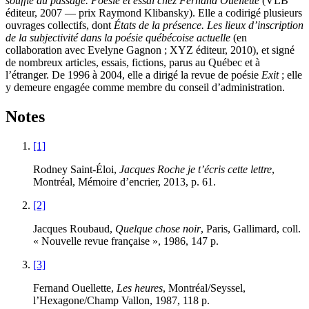
souffle du passage. Poésie et essai chez Fernand Ouellette
(VLB
éditeur, 2007 — prix Raymond Klibansky). Elle a codirigé plusieurs
ouvrages collectifs, dont
États de la présence. Les lieux d’inscription
de la subjectivité dans la poésie québécoise actuelle
(en
collaboration avec Evelyne Gagnon ; XYZ éditeur, 2010), et signé
de nombreux articles, essais, fictions, parus au Québec et à
l’étranger. De 1996 à 2004, elle a dirigé la revue de poésie
Exit
; elle
y demeure engagée comme membre du conseil d’administration.
Notes
[1]
Rodney Saint-Éloi,
Jacques Roche je t’écris cette lettre
,
Montréal, Mémoire d’encrier, 2013, p. 61.
[2]
Jacques Roubaud,
Quelque chose noir
, Paris, Gallimard, coll.
« Nouvelle revue française », 1986, 147 p.
[3]
Fernand Ouellette,
Les heures
, Montréal/Seyssel,
l’Hexagone/Champ Vallon, 1987, 118 p.