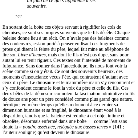
au fond de ce qui s’apparente à ses
souvenirs.
141
En sortant de la boîte ces objets servant à rigidifier les cols de
chemises, ce sont ses propres souvenirs que le fils décèle. Chaque
baleine donne lieu à un récit. On n’avale pas des baleines comme
des couleuvres, est-on porté à penser en lisant ces fragments de
prose qui disent la feinte du père, lequel fait mine au téléphone de
lire son
Livre d’heures
, mais dont le fils n’est pas dupe, sans pour
autant lui en tenir rigueur. Ces textes ont l’intensité de moments de
fulgurance. Sans donner dans l’anecdotique, ils nous font voir la
scène comme si on y était. Ce sont des souvenirs heureux, des
moments d’insouciance vécus l’été, qui contrastent d’autant avec
ceux du père. Le dinosaure et le mammifère marin s’y rencontrent et
s’y confondent comme le font la voix du père et celle du fils. Ces
deux bêtes de la démesure connotent la fascination admirative du fils
de douze ans pour un père considéré comme plus grand que nature,
héroïque, en même temps qu’elles redonnent à ce dernier sa
dimension humaine et sa fragilité, le dinosaure étant voué à la
disparition, tandis que la baleine est réduite à cet objet intime et
obsolète, désormais enfermé dans une boîte — comme l’est sans
doute la «
poudre asséchée, reléguée aux basses terres
» (141 ;
l’auteur souligne) qu’est devenu le dinosaure.