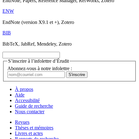
EndNote, Papers, Reference Manager, RefWorks, Zotero
ENW
EndNote (version X9.1 et +), Zotero
BIB
BibTeX, JabRef, Mendeley, Zotero
S’inscrire à l’infolettre d’Érudit
Abonnez-vous à notre infolettre :
À propos
Aide
Accessibilité
Guide de recherche
Nous contacter
Revues
Thèses et mémoires
Livres et actes
Rapports de recherche