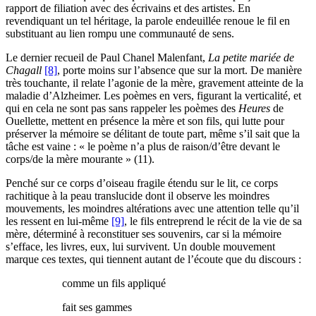
rapport de filiation avec des écrivains et des artistes. En
revendiquant un tel héritage, la parole endeuillée renoue le fil en
substituant au lien rompu une communauté de sens.
Le dernier recueil de Paul Chanel Malenfant,
La petite mariée de
Chagall
[8]
, porte moins sur l’absence que sur la mort. De manière
très touchante, il relate l’agonie de la mère, gravement atteinte de la
maladie d’Alzheimer. Les poèmes en vers, figurant la verticalité, et
qui en cela ne sont pas sans rappeler les poèmes des
Heures
de
Ouellette, mettent en présence la mère et son fils, qui lutte pour
préserver la mémoire se délitant de toute part, même s’il sait que la
tâche est vaine : « le poème n’a plus de raison/d’être devant le
corps/de la mère mourante » (11).
Penché sur ce corps d’oiseau fragile étendu sur le lit, ce corps
rachitique à la peau translucide dont il observe les moindres
mouvements, les moindres altérations avec une attention telle qu’il
les ressent en lui-même
[9]
, le fils entreprend le récit de la vie de sa
mère, déterminé à reconstituer ses souvenirs, car si la mémoire
s’efface, les livres, eux, lui survivent. Un double mouvement
marque ces textes, qui tiennent autant de l’écoute que du discours :
comme un fils appliqué
fait ses gammes