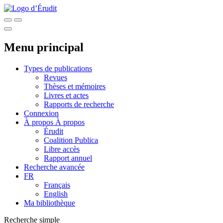
Menu principal
Types de publications
Revues
Thèses et mémoires
Livres et actes
Rapports de recherche
Connexion
À propos
À propos
Érudit
Coalition Publica
Libre accès
Rapport annuel
Recherche avancée
FR
Français
English
Ma bibliothèque
Recherche simple