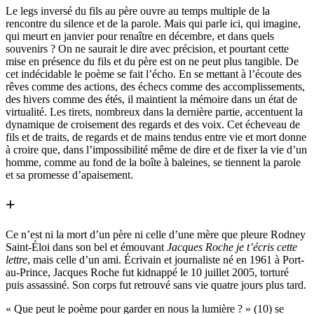
Le legs inversé du fils au père ouvre au temps multiple de la
rencontre du silence et de la parole. Mais qui parle ici, qui imagine,
qui meurt en janvier pour renaître en décembre, et dans quels
souvenirs ? On ne saurait le dire avec précision, et pourtant cette
mise en présence du fils et du père est on ne peut plus tangible. De
cet indécidable le poème se fait l’écho. En se mettant à l’écoute des
rêves comme des actions, des échecs comme des accomplissements,
des hivers comme des étés, il maintient la mémoire dans un état de
virtualité. Les tirets, nombreux dans la dernière partie, accentuent la
dynamique de croisement des regards et des voix. Cet écheveau de
fils et de traits, de regards et de mains tendus entre vie et mort donne
à croire que, dans l’impossibilité même de dire et de fixer la vie d’un
homme, comme au fond de la boîte à baleines, se tiennent la parole
et sa promesse d’apaisement.
+
Ce n’est ni la mort d’un père ni celle d’une mère que pleure Rodney
Saint-Éloi dans son bel et émouvant
Jacques Roche je t’écris cette
lettre
, mais celle d’un ami. Écrivain et journaliste né en 1961 à Port-
au-Prince, Jacques Roche fut kidnappé le 10 juillet 2005, torturé
puis assassiné. Son corps fut retrouvé sans vie quatre jours plus tard.
« Que peut le poème pour garder en nous la lumière ? » (10) se