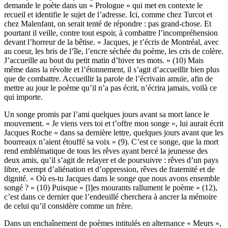
demande le poète dans un « Prologue » qui met en contexte le
recueil et identifie le sujet de l’adresse. Ici, comme chez Turcot et
chez Malenfant, on serait tenté de répondre : pas grand-chose. Et
pourtant il veille, contre tout espoir, à combattre l’incompréhension
devant l’horreur de la bêtise. « Jacques, je t’écris de Montréal, avec
au coeur, les bris de l’île, l’encre séchée du poème, les cris de colère.
J’accueille au bout du petit matin d’hiver tes mots. » (10) Mais
même dans la révolte et l’étonnement, il s’agit d’accueillir bien plus
que de combattre. Accueillir la parole de l’écrivain amuïe, afin de
mettre au jour le poème qu’il n’a pas écrit, n’écrira jamais, voilà ce
qui importe.
Un songe promis par l’ami quelques jours avant sa mort lance le
mouvement. « Je viens vers toi et t’offre mon songe », lui aurait écrit
Jacques Roche « dans sa dernière lettre, quelques jours avant que les
bourreaux n’aient étouffé sa voix » (9). C’est ce songe, que la mort
rend emblématique de tous les rêves ayant bercé la jeunesse des
deux amis, qu’il s’agit de relayer et de poursuivre : rêves d’un pays
libre, exempt d’aliénation et d’oppression, rêves de fraternité et de
dignité. « Où es-tu Jacques dans le songe que nous avons ensemble
songé ? » (10) Puisque « [l]es mourants rallument le poème » (12),
c’est dans ce dernier que l’endeuillé cherchera à ancrer la mémoire
de celui qu’il considère comme un frère.
Dans un enchaînement de poèmes intitulés en alternance « Meurs »,