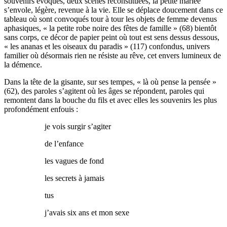
souvenirs évoqués, deux scènes reconstituées, la petite mariée
s’envole, légère, revenue à la vie. Elle se déplace doucement dans ce
tableau où sont convoqués tour à tour les objets de femme devenus
aphasiques, « la petite robe noire des fêtes de famille » (68) bientôt
sans corps, ce décor de papier peint où tout est sens dessus dessous,
« les ananas et les oiseaux du paradis » (117) confondus, univers
familier où désormais rien ne résiste au rêve, cet envers lumineux de
la démence.
Dans la tête de la gisante, sur ses tempes, « là où pense la pensée »
(62), des paroles s’agitent où les âges se répondent, paroles qui
remontent dans la bouche du fils et avec elles les souvenirs les plus
profondément enfouis :
je vois surgir s’agiter
de l’enfance
les vagues de fond
les secrets à jamais
tus
j’avais six ans et mon sexe