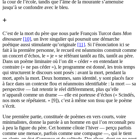
la cour de l’école, tandis que l’âme de la mourante s’amenuise
jusqu’à se confondre avec le bleu.
+
C’est de la mort du père que nous parle François Turcot dans
Mon
dinosaure
[10]
, un livre singulier qui poursuit une démarche
poétique aussi stimulante qu’originale
[11]
. Si l’énonciation ici se
fait à la première personne, le recueil est néanmoins construit comme
un concert d’échos, le « je » se référant tantôt au fils, tantôt au père.
Dans un poème liminaire où l’on dit « céder » en entendant le
contraire (« ne pas céder »), le programme est donné, les trois temps
qui structurent le discours sont posés : avant la mort, pendant la
mort, après la mort. Deux hommes, sans identité, y sont placés face
à face dans un contexte flou et néanmoins identifiable : la mort — sa
perspective — fait retentir le réel différemment, plus qu’elle
n’apparaît comme un drame — elle est porteuse d’échos (« Scindés,
nos mots se répétaient. » [9]), c’est à même son tissu que le poème
s’écrit.
Une première partie, constituée de poèmes en vers courts, voire
minimalistes, donne la parole à un homme en qui l’on reconnaît peu
à peu la figure du père. Cet homme côtoie l’hiver — perçu parfois
comme une menace, parfois comme une compagne —, qui le tient
en alerte, en état d’urgence et de solitude. Des rêves, dont on ne peut