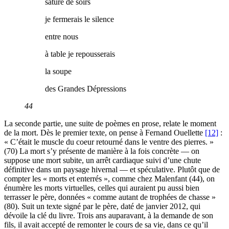
saturé de soirs
je fermerais le silence
entre nous
à table je repousserais
la soupe
des Grandes Dépressions
44
La seconde partie, une suite de poèmes en prose, relate le moment
de la mort. Dès le premier texte, on pense à Fernand Ouellette
[12]
:
« C’était le muscle du coeur retourné dans le ventre des pierres. »
(70) La mort s’y présente de manière à la fois concrète — on
suppose une mort subite, un arrêt cardiaque suivi d’une chute
définitive dans un paysage hivernal — et spéculative. Plutôt que de
compter les « morts et enterrés », comme chez Malenfant (44), on
énumère les morts virtuelles, celles qui auraient pu aussi bien
terrasser le père, données « comme autant de trophées de chasse »
(80). Suit un texte signé par le père, daté de janvier 2012, qui
dévoile la clé du livre. Trois ans auparavant, à la demande de son
fils, il avait accepté de remonter le cours de sa vie, dans ce qu’il