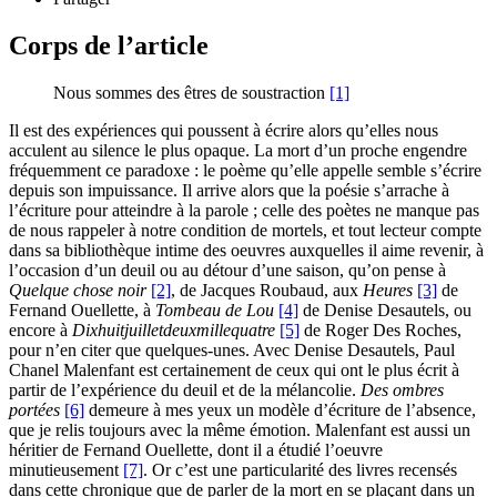
Corps de l’article
Nous sommes des êtres de soustraction
[1]
Il est des expériences qui poussent à écrire alors qu’elles nous
acculent au silence le plus opaque. La mort d’un proche engendre
fréquemment ce paradoxe : le poème qu’elle appelle semble s’écrire
depuis son impuissance. Il arrive alors que la poésie s’arrache à
l’écriture pour atteindre à la parole ; celle des poètes ne manque pas
de nous rappeler à notre condition de mortels, et tout lecteur compte
dans sa bibliothèque intime des oeuvres auxquelles il aime revenir, à
l’occasion d’un deuil ou au détour d’une saison, qu’on pense à
Quelque chose noir
[2]
, de Jacques Roubaud, aux
Heures
[3]
de
Fernand Ouellette, à
Tombeau de Lou
[4]
de Denise Desautels, ou
encore à
Dixhuitjuilletdeuxmillequatre
[5]
de Roger Des Roches,
pour n’en citer que quelques-unes. Avec Denise Desautels, Paul
Chanel Malenfant est certainement de ceux qui ont le plus écrit à
partir de l’expérience du deuil et de la mélancolie.
Des ombres
portées
[6]
demeure à mes yeux un modèle d’écriture de l’absence,
que je relis toujours avec la même émotion. Malenfant est aussi un
héritier de Fernand Ouellette, dont il a étudié l’oeuvre
minutieusement
[7]
. Or c’est une particularité des livres recensés
dans cette chronique que de parler de la mort en se plaçant dans un