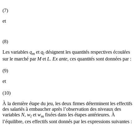
(7)
et
(8)
Les variables
q
et
q
désignent les quantités respectives écoulées
m
l
sur le marché par
M
et
L
.
Ex ante
, ces quantités sont données par :
(9)
et
(10)
À la dernière étape du jeu, les deux firmes déterminent les effectifs
des salariés à embaucher après l’observation des niveaux des
variables
N
,
w
et
w
fixées dans les étapes antérieures. À
l
m
l’équilibre, ces effectifs sont donnés par les expressions suivantes :