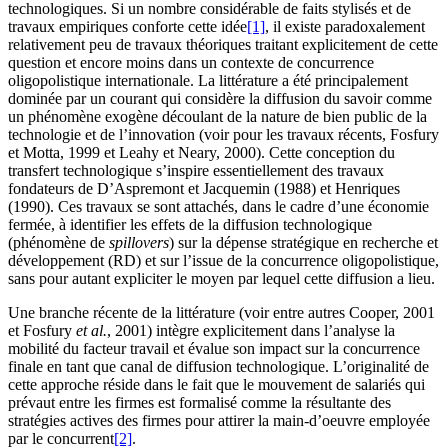
technologiques. Si un nombre considérable de faits stylisés et de
travaux empiriques conforte cette idée
[1]
, il existe paradoxalement
relativement peu de travaux théoriques traitant explicitement de cette
question et encore moins dans un contexte de concurrence
oligopolistique internationale. La littérature a été principalement
dominée par un courant qui considère la diffusion du savoir comme
un phénomène exogène découlant de la nature de bien public de la
technologie et de l’innovation (voir pour les travaux récents, Fosfury
et Motta, 1999 et Leahy et Neary, 2000). Cette conception du
transfert technologique s’inspire essentiellement des travaux
fondateurs de D’Aspremont et Jacquemin (1988) et Henriques
(1990). Ces travaux se sont attachés, dans le cadre d’une économie
fermée, à identifier les effets de la diffusion technologique
(phénomène de
spillovers
) sur la dépense stratégique en recherche et
développement (RD) et sur l’issue de la concurrence oligopolistique,
sans pour autant expliciter le moyen par lequel cette diffusion a lieu.
Une branche récente de la littérature (voir entre autres Cooper, 2001
et Fosfury
et al.
, 2001) intègre explicitement dans l’analyse la
mobilité du facteur travail et évalue son impact sur la concurrence
finale en tant que canal de diffusion technologique. L’originalité de
cette approche réside dans le fait que le mouvement de salariés qui
prévaut entre les firmes est formalisé comme la résultante des
stratégies actives des firmes pour attirer la main-d’oeuvre employée
par le concurrent
[2]
.