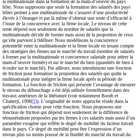
la multinationale dans la formation de la main-d’oeuvre du pays
hôte. Nous supposons que seule la formation des salariés des pays
hôtes permet à une multinationale de s’assurer d’une productivité
élevée à l’étranger et par là même d’obtenir une rente d’efficacité à
l’issue de la concurrence avec la firme locale. Le niveau de cette
rente dépend non seulement du nombre de salariés que la
multinationale décide de former mais aussi de la proportion de ceux
qu’elle parvient à fidéliser. Nous modélisons la concurrence
potentielle entre la multinationale et la firme locale en tenant compte
des stratégies des firmes sur le marché du travail (nombre de salariés
à former par la multinationale et concurrence salariale pour attirer la
main-d’oeuvre formée) et sur le marché du bien (quantités de bien à
écouler sur le marché). Par ailleurs, nous introduisons une fonction
de friction pour formaliser la proportion des salariés qui quitte la
multinationale pour intégrer la firme locale après la période de
formation. La fonction de friction qui présente l’avantage de mesurer
le niveau du débauchage a été déjà utilisée formellement dans des
travaux antérieurs de la littérature (voir notamment Booth et
Chatterji, 1998
[5]
). L’originalité de notre approche réside dans la
spécification choisie pour cette fonction. Nous proposons une
fonction de friction qui dépend non seulement de la différence de
rémunérations proposées par les firmes à ces salariés mais aussi d’un
paramètre exogène qui reflète le degré de mobilité du facteur travail
dans le pays. Ce degré de mobilité peut être l’expression d’un
niveau plus ou moins poussé de la fluidité du marché du travail du