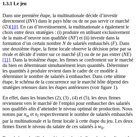
1.3.1 Le jeu
Dans une première étape, la multinationale décide d’investir
directement (
INV
) dans le pays hôte ou de ne pas servir ce marché
(∅)
[10]
. En cas d’investissement, la multinationale a également le
choix entre deux stratégies : (i) produire en utilisant exclusivement
de la main-d’oeuvre non qualifiée (
NF
) et (ii) investir dans la
formation d’un certain nombre
N
de salariés embauchés (
F
). Dans
une deuxième étape, la firme locale observe la décision prise par sa
rivale et décide d’entrer sur ce marché (
E
) ou de ne pas entrer (
NE
)
[11]
. Dans la troisième étape, les firmes se confrontent sur le marché
du bien en déterminant simultanément leurs quantités. Déterminer
les quantités à produire revient dans le cadre de ce modèle à
déterminer le nombre de salariés à embaucher. Dans cette ultime
étape, le schéma de la concurrence sur le marché hôte dépend des
stratégies retenues dans les étapes antérieures (voir figure 1).
En effet, dans les branches (2), (3) , (4) et (5), les deux firmes
reviennent vers le marché de l’emploi pour embaucher des salariés
non qualifiés afin d’atteindre le niveau optimal de production. Nous
notons par
n
et
n
respectivement le nombre de salariés embauchés
m
l
par la multinationale et la firme locale à cette étape du jeu. Les deux
firmes fixent le niveau du salaire de ces salariés à
w
.
0