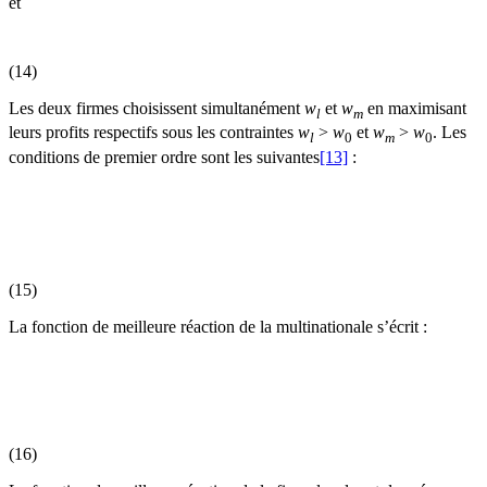
et
(14)
Les deux firmes choisissent simultanément
w
et
w
en maximisant
l
m
leurs profits respectifs sous les contraintes
w
>
w
et
w
>
w
. Les
l
0
m
0
conditions de premier ordre sont les suivantes
[13]
:
(15)
La fonction de meilleure réaction de la multinationale s’écrit :
(16)