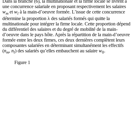
Dans la branche (6), la multinationale et la firme locale se livrent à
une concurrence salariale en proposant respectivement les salaires
w
et
w
à la main-d’oeuvre formée. L’issue de cette concurrence
m
l
détermine la proportion λ des salariés formés qui quitte la
multinationale pour intégrer la firme locale. Cette proportion dépend
du différentiel des salaires et du degré de mobilité de la main-
d’oeuvre dans le pays hôte. Après la répartition de la main-d’oeuvre
formée entre les deux firmes, ces deux dernières complètent leurs
composantes salariées en déterminant simultanément les effectifs
(
n
,
n
) des salariés qu’elles embauchent au salaire
w
.
m
l
0
Figure 1