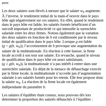
avec
Les deux salaires sont élevés à mesure que le salaire
w
augmente.
0
À l’inverse, le rendement initial de la main-d’oeuvre dans le pays
hôte agit négativement sur ces salaires. En effet, quand le rendement
dans le pays hôte est faible, les salariés formés bénéficient d’un
surcroît important de productivité ce qui intensifie la surenchère
salariale entre les deux firmes. Notons également que la variation
des deux salaires en fonction de
b
est conditionnée par le niveau
initial de qualification dans le pays hôte. Lorsque
g
est faible
(
g
<
g
(
b
,
w
)), l’accroissement de
b
provoque une augmentation du
0
salaire de la multinationale. En réaction à cette hausse, la firme
locale accroît à son tour son salaire. En revanche, quand le niveau
de qualification dans le pays hôte est assez satisfaisant,
(
g
≥
g
(
b
,
w
)), la multinationale n’a pas intérêt à entrer dans une
0
surenchère salariale. En dépit de la menace de débauchage exercée
par la firme locale, la multinationale n’accorde pas d’augmentation
salariale à ses salariés formés pour les retenir. Elle leur propose donc
la salaire
w
. La réaction de la firme locale est également
0
indépendante du paramètre
b
.
Les salaires d’équilibre étant connus, nous pouvons dès lors
determiner la proportion des salariés débauchés à l’équilibre :