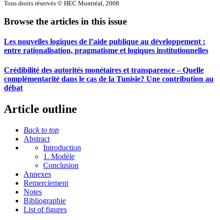
Tous droits réservés © HEC Montréal, 2008
Browse the articles in this issue
Les nouvelles logiques de l’aide publique au développement :
entre rationalisation, pragmatisme et logiques institutionnelles
Crédibilité des autorités monétaires et transparence – Quelle
complémentarité dans le cas de la Tunisie? Une contribution au
débat
Article outline
Back to top
Abstract
Introduction
1. Modèle
Conclusion
Annexes
Remerciement
Notes
Bibliographie
List of figures