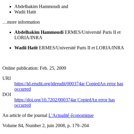
Abdelhakim Hammoudi
and
Wadii Hatit
…more information
Abdelhakim Hammoudi
ERMES/Université Paris II et
LORIA/INRA
Wadii Hatit
ERMES/Université Paris II et LORIA/INRA
Online publication: Feb. 25, 2009
URI
https://id.erudit.org/iderudit/000374ar
Copied
An error has
occurred
DOI
https://doi.org/10.7202/000374ar
Copied
An error has
occurred
An article of the journal
L'Actualité économique
Volume 84, Number 2, juin 2008
, p. 179–204