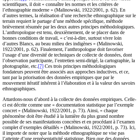
scientifiques, il doit « connaître les normes et les critères de
l’ethnographie moderne » (Malinowski, 1922/2001, p. 62). En
d’autres termes, la réalisation d’une recherche ethnographique sur le
terrain requiert le partage d’une méthode spécifique, méthode
brièvement résumée par les deux autres principes méthodologiques.
L’anthropologue est tenu, deuxièmement, de se placer dans de
bonnes conditions de travail, « c’est-à-dire, surtout vivre loin
d’autres Blancs, au beau milieu des indigènes » (Malinowski,
1922/2001, p. 62). Finalement, l’anthropologue doit favoriser
l’usage d’une diversité de techniques de collecte de données, dont
l’observation participante, l’entretien semi-dirigé, la cartographie, la
photographie, etc.
[7]
Ces trois principes méthodologiques
fondateurs peuvent être associés aux approches inductives, et ce,
tant par la priorisation des données empiriques que par le
mouvement itératif inhérent à l’élaboration et à la valeur des savoirs
ethnographiques.
Attardons-nous d’abord à la collecte des données empiriques. Celle-
ci est décrite comme une « documentation statistique par l’exemple
concret » (Malinowski, 1922/2001, p. 73). Ainsi, « chaque
phénomène doit être étudié à la lumière du plus grand nombre
possible de ses manifestations concrètes et en procédant à l’examen
complet d’exemples détaillés » (Malinowski, 1922/2001, p. 73). Ici,
il importe de noter que la méthode ethnographique ne vise pas
l’atteinte d’une représentativité statistique. Bien que des données