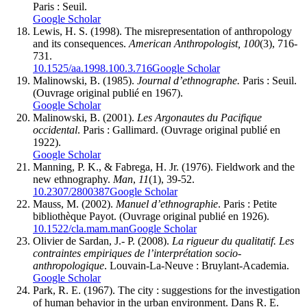
Paris : Seuil.
Google Scholar
Lewis, H. S. (1998). The misrepresentation of anthropology
and its consequences.
American Anthropologist, 100
(3), 716-
731.
10.1525/aa.1998.100.3.716
Google Scholar
Malinowski, B. (1985).
Journal d’ethnographe.
Paris : Seuil.
(Ouvrage original publié en 1967).
Google Scholar
Malinowski, B. (2001).
Les Argonautes du Pacifique
occidental
. Paris : Gallimard. (Ouvrage original publié en
1922).
Google Scholar
Manning, P. K., & Fabrega, H. Jr. (1976). Fieldwork and the
new ethnography.
Man
,
11
(1), 39-52.
10.2307/2800387
Google Scholar
Mauss, M. (2002).
Manuel d’ethnographie
. Paris : Petite
bibliothèque Payot. (Ouvrage original publié en 1926).
10.1522/cla.mam.man
Google Scholar
Olivier de Sardan, J.- P. (2008).
La rigueur du qualitatif. Les
contraintes empiriques de l’interprétation socio-
anthropologique
. Louvain-La-Neuve : Bruylant-Academia.
Google Scholar
Park, R. E. (1967). The city : suggestions for the investigation
of human behavior in the urban environment. Dans R. E.