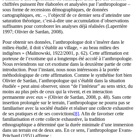
chiffrées puissent être élaborées et analysées par l’anthropologue –
sous forme de recensions démographiques, de données
cartographiques, etc. –, l’objectif de ce dernier sera d’atteindre une
saturation théorique, c’est-à-dire une accumulation d’observations
suffisantes pour corroborer les analyses déjà réalisées (Laperrière
1997; Olivier de Sardan, 2008).
Pour obtenir ses données, l’anthropologue doit s’insérer dans le
milieu étudié, il doit s’établir au village, « au beau milieu des
indigènes
» (Malinowski, 1922/2001, p. 62). Cette affirmation est
porteuse de l’exotisme qui a longtemps été accolé à l’anthropologie.
Nous reviendrons sur cet exotisme dans la deuxième partie de cette
introduction. Pour l’instant, nous nous intéressons à la portée
méthodologique de cette affirmation. Comme le synthétise fort bien
Olivier de Sardan, l’anthropologue qui s’établit dans la situation
étudiée « peut ainsi observer, sinon “de l’intérieur” au sens strict, du
moins au plus près de ceux qui la vivent, et en interaction
permanente avec eux » (Olivier de Sardan, 2008, p. 48). Sans cette
insertion prolongée sur le terrain, l’anthropologue ne pourra pas se
familiariser avec la société étudiée et réaliser une collecte exhaustive
de ses pratiques et de ses convictions
[8]
. Afin de favoriser cette
familiarisation et cette collecte exhaustive, la tradition
ethnographique a déterminé que la durée minimale d’une immersion
dans un terrain est de deux ans. En ce sens, l’anthropologue Evans-
Pritchard (1951) affirme :