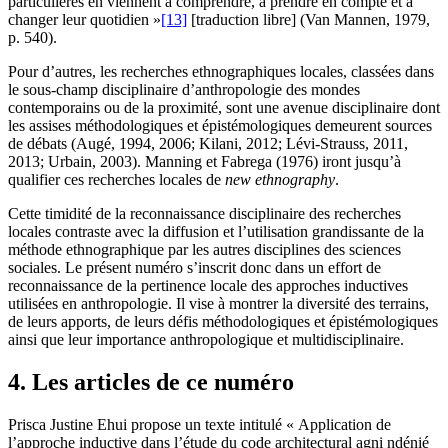
particulières en viennent à comprendre, à prendre en compte et à
changer leur quotidien »
[13]
[traduction libre] (Van Mannen, 1979,
p. 540).
Pour d’autres, les recherches ethnographiques locales, classées dans
le sous-champ disciplinaire d’anthropologie des mondes
contemporains ou de la proximité, sont une avenue disciplinaire dont
les assises méthodologiques et épistémologiques demeurent sources
de débats (Augé, 1994, 2006; Kilani, 2012; Lévi-Strauss, 2011,
2013; Urbain, 2003). Manning et Fabrega (1976) iront jusqu’à
qualifier ces recherches locales de
new ethnography
.
Cette timidité de la reconnaissance disciplinaire des recherches
locales contraste avec la diffusion et l’utilisation grandissante de la
méthode ethnographique par les autres disciplines des sciences
sociales. Le présent numéro s’inscrit donc dans un effort de
reconnaissance de la pertinence locale des approches inductives
utilisées en anthropologie. Il vise à montrer la diversité des terrains,
de leurs apports, de leurs défis méthodologiques et épistémologiques
ainsi que leur importance anthropologique et multidisciplinaire.
4. Les articles de ce numéro
Prisca Justine Ehui propose un texte intitulé « Application de
l’approche inductive dans l’étude du code architectural agni ndénié