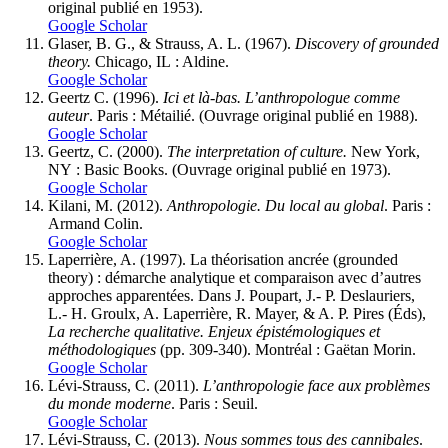
original publié en 1953).
Google Scholar
Glaser, B. G., & Strauss, A. L. (1967).
Discovery of grounded
theory.
Chicago, IL : Aldine.
Google Scholar
Geertz C. (1996).
Ici et là-bas. L’anthropologue comme
auteur
. Paris : Métailié. (Ouvrage original publié en 1988).
Google Scholar
Geertz, C. (2000).
The interpretation of culture.
New York,
NY : Basic Books. (Ouvrage original publié en 1973).
Google Scholar
Kilani, M. (2012).
Anthropologie. Du local au global
. Paris :
Armand Colin.
Google Scholar
Laperrière, A. (1997). La théorisation ancrée (grounded
theory) : démarche analytique et comparaison avec d’autres
approches apparentées. Dans J. Poupart, J.- P. Deslauriers,
L.- H. Groulx, A. Laperrière, R. Mayer, & A. P. Pires (Éds),
La recherche qualitative. Enjeux épistémologiques et
méthodologiques
(pp. 309-340). Montréal : Gaëtan Morin.
Google Scholar
Lévi-Strauss, C. (2011).
L’anthropologie face aux problèmes
du monde moderne
. Paris : Seuil.
Google Scholar
Lévi-Strauss, C. (2013).
Nous sommes tous des cannibales
.