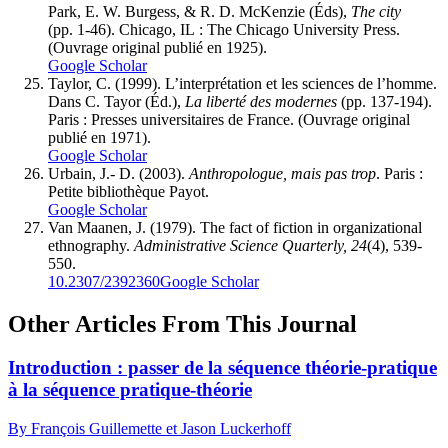
Park, E. W. Burgess, & R. D. McKenzie (Éds),
The city
(pp. 1-46). Chicago, IL : The Chicago University Press.
(Ouvrage original publié en 1925).
Google Scholar
Taylor, C. (1999). L’interprétation et les sciences de l’homme.
Dans C. Tayor (Éd.),
La liberté des modernes
(pp. 137-194).
Paris : Presses universitaires de France. (Ouvrage original
publié en 1971).
Google Scholar
Urbain, J.- D. (2003).
Anthropologue, mais pas trop
. Paris :
Petite bibliothèque Payot.
Google Scholar
Van Maanen, J. (1979). The fact of fiction in organizational
ethnography.
Administrative Science Quarterly, 24
(4), 539-
550.
10.2307/2392360
Google Scholar
Other Articles From This Journal
Introduction : passer de la séquence théorie-pratique
à la séquence pratique-théorie
By François Guillemette et Jason Luckerhoff