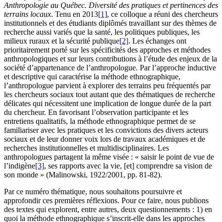
Anthropologie au Québec. Diversité des pratiques et pertinences des
terrains locaux
. Tenu en 2013
[1]
, ce colloque a réuni des chercheurs
institutionnels et des étudiants diplômés travaillant sur des thèmes de
recherche aussi variés que la santé, les politiques publiques, les
milieux ruraux et la sécurité publique
[2]
. Les échanges ont
prioritairement porté sur les spécificités des approches et méthodes
anthropologiques et sur leurs contributions à l’étude des enjeux de la
société d’appartenance de l’anthropologue. Par l’approche inductive
et descriptive qui caractérise la méthode ethnographique,
l’anthropologue parvient à explorer des terrains peu fréquentés par
les chercheurs sociaux tout autant que des thématiques de recherche
délicates qui nécessitent une implication de longue durée de la part
du chercheur. En favorisant l’observation participante et les
entretiens qualitatifs, la méthode ethnographique permet de se
familiariser avec les pratiques et les convictions des divers acteurs
sociaux et de leur donner voix lors de travaux académiques et de
recherches institutionnelles et multidisciplinaires. Les
anthropologues partagent la même visée : « saisir le point de vue de
l’indigène
[3]
, ses rapports avec la vie, [et] comprendre sa vision de
son monde » (Malinowski, 1922/2001, pp. 81-82).
Par ce numéro thématique, nous souhaitons poursuivre et
approfondir ces premières réflexions. Pour ce faire, nous publions
des textes qui explorent, entre autres, deux questionnements : 1) en
quoi la méthode ethnographique s’inscrit-elle dans les approches