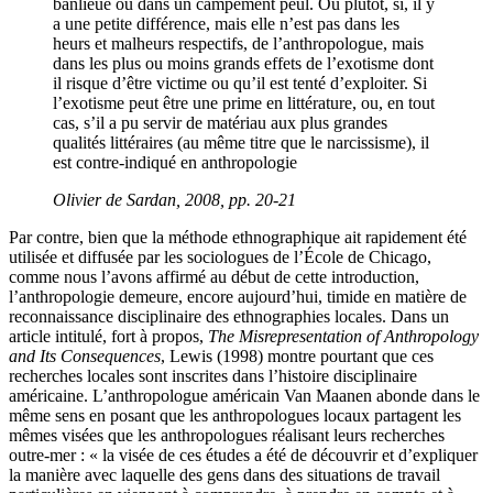
banlieue ou dans un campement peul. Ou plutôt, si, il y
a une petite différence, mais elle n’est pas dans les
heurs et malheurs respectifs, de l’anthropologue, mais
dans les plus ou moins grands effets de l’exotisme dont
il risque d’être victime ou qu’il est tenté d’exploiter. Si
l’exotisme peut être une prime en littérature, ou, en tout
cas, s’il a pu servir de matériau aux plus grandes
qualités littéraires (au même titre que le narcissisme), il
est contre-indiqué en anthropologie
Olivier de Sardan, 2008, pp. 20-21
Par contre, bien que la méthode ethnographique ait rapidement été
utilisée et diffusée par les sociologues de l’École de Chicago,
comme nous l’avons affirmé au début de cette introduction,
l’anthropologie demeure, encore aujourd’hui, timide en matière de
reconnaissance disciplinaire des ethnographies locales. Dans un
article intitulé, fort à propos,
The Misrepresentation of Anthropology
and Its Consequences
, Lewis (1998) montre pourtant que ces
recherches locales sont inscrites dans l’histoire disciplinaire
américaine. L’anthropologue américain Van Maanen abonde dans le
même sens en posant que les anthropologues locaux partagent les
mêmes visées que les anthropologues réalisant leurs recherches
outre-mer : « la visée de ces études a été de découvrir et d’expliquer
la manière avec laquelle des gens dans des situations de travail