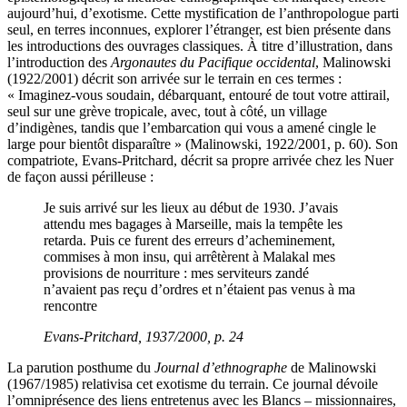
aujourd’hui, d’exotisme. Cette mystification de l’anthropologue parti
seul, en terres inconnues, explorer l’étranger, est bien présente dans
les introductions des ouvrages classiques. À titre d’illustration, dans
l’introduction des
Argonautes du Pacifique occidental
, Malinowski
(1922/2001) décrit son arrivée sur le terrain en ces termes :
« Imaginez-vous soudain, débarquant, entouré de tout votre attirail,
seul sur une grève tropicale, avec, tout à côté, un village
d’indigènes, tandis que l’embarcation qui vous a amené cingle le
large pour bientôt disparaître » (Malinowski, 1922/2001, p. 60). Son
compatriote, Evans-Pritchard, décrit sa propre arrivée chez les Nuer
de façon aussi périlleuse :
Je suis arrivé sur les lieux au début de 1930. J’avais
attendu mes bagages à Marseille, mais la tempête les
retarda. Puis ce furent des erreurs d’acheminement,
commises à mon insu, qui arrêtèrent à Malakal mes
provisions de nourriture : mes serviteurs zandé
n’avaient pas reçu d’ordres et n’étaient pas venus à ma
rencontre
Evans-Pritchard, 1937/2000, p. 24
La parution posthume du
Journal d’ethnographe
de Malinowski
(1967/1985) relativisa cet exotisme du terrain. Ce journal dévoile
l’omniprésence des liens entretenus avec les Blancs – missionnaires,