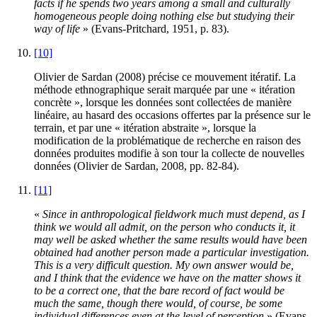
facts if he spends two years among a small and culturally
homogeneous people doing nothing else but studying their
way of life
» (Evans-Pritchard, 1951, p. 83).
[10]
Olivier de Sardan (2008) précise ce mouvement itératif. La
méthode ethnographique serait marquée par une « itération
concrète », lorsque les données sont collectées de manière
linéaire, au hasard des occasions offertes par la présence sur le
terrain, et par une « itération abstraite », lorsque la
modification de la problématique de recherche en raison des
données produites modifie à son tour la collecte de nouvelles
données (Olivier de Sardan, 2008, pp. 82-84).
[11]
«
Since in anthropological fieldwork much must depend, as I
think we would all admit, on the person who conducts it, it
may well be asked whether the same results would have been
obtained had another person made a particular investigation.
This is a very difficult question. My own answer would be,
and I think that the evidence we have on the matter shows it
to be a correct one, that the bare record of fact would be
much the same, though there would, of course, be some
individual differences even at the level of perception
» (Evans-