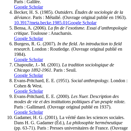
Paris : Galilée.
Google Scholar
Becker, H. S. (1985).
Outsiders.
Études de sociologie de la
déviance
. Paris : Métailié. (Ouvrage original publié en 1963).
10.3917/meta.becke.1985.01
Google Scholar
Bensa, A. (2006).
La fin de l’exotisme. Essai d’anthropologie
critique
. Toulouse : Anacharsis.
Google Scholar
Burgess, R. G. (2007).
In the field. An introduction to field
research
. London : Routledge. (Ouvrage original publié en
1984).
Google Scholar
Chapoulie, J.- M. (2001).
La tradition sociologique de
Chicago 1892-1961
. Paris : Seuil.
Google Scholar
Evans-Pritchard, E. E. (1951).
Social anthropology
. London :
Cohen & West.
Google Scholar
Evans-Pritchard, E. E. (2000).
Les Nuer. Description des
modes de vie et des institutions politiques d’un peuple nilote.
Paris : Gallimard. (Ouvrage original publié en 1937).
Google Scholar
Gadamer, H. G. (2001). La vérité dans les sciences sociales.
Dans H. G. Gadamer (Éd.),
La philosophie herméneutique
(pp. 63-71). Paris : Presses universitaires de France. (Ouvrage