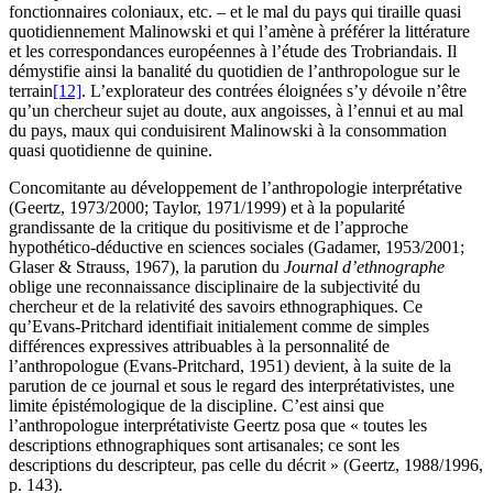
fonctionnaires coloniaux, etc. – et le mal du pays qui tiraille quasi
quotidiennement Malinowski et qui l’amène à préférer la littérature
et les correspondances européennes à l’étude des Trobriandais. Il
démystifie ainsi la banalité du quotidien de l’anthropologue sur le
terrain
[12]
. L’explorateur des contrées éloignées s’y dévoile n’être
qu’un chercheur sujet au doute, aux angoisses, à l’ennui et au mal
du pays, maux qui conduisirent Malinowski à la consommation
quasi quotidienne de quinine.
Concomitante au développement de l’anthropologie interprétative
(Geertz, 1973/2000; Taylor, 1971/1999) et à la popularité
grandissante de la critique du positivisme et de l’approche
hypothético-déductive en sciences sociales (Gadamer, 1953/2001;
Glaser & Strauss, 1967), la parution du
Journal d’ethnographe
oblige une reconnaissance disciplinaire de la subjectivité du
chercheur et de la relativité des savoirs ethnographiques. Ce
qu’Evans-Pritchard identifiait initialement comme de simples
différences expressives attribuables à la personnalité de
l’anthropologue (Evans-Pritchard, 1951) devient, à la suite de la
parution de ce journal et sous le regard des interprétativistes, une
limite épistémologique de la discipline. C’est ainsi que
l’anthropologue interprétativiste Geertz posa que « toutes les
descriptions ethnographiques sont artisanales; ce sont les
descriptions du descripteur, pas celle du décrit » (Geertz, 1988/1996,
p. 143).