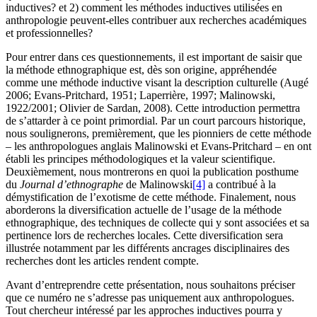
inductives? et 2) comment les méthodes inductives utilisées en
anthropologie peuvent-elles contribuer aux recherches académiques
et professionnelles?
Pour entrer dans ces questionnements, il est important de saisir que
la méthode ethnographique est, dès son origine, appréhendée
comme une méthode inductive visant la description culturelle (Augé
2006; Evans-Pritchard, 1951; Laperrière, 1997; Malinowski,
1922/2001; Olivier de Sardan, 2008). Cette introduction permettra
de s’attarder à ce point primordial. Par un court parcours historique,
nous soulignerons, premièrement, que les pionniers de cette méthode
– les anthropologues anglais Malinowski et Evans-Pritchard – en ont
établi les principes méthodologiques et la valeur scientifique.
Deuxièmement, nous montrerons en quoi la publication posthume
du
Journal d’ethnographe
de Malinowski
[4]
a contribué à la
démystification de l’exotisme de cette méthode. Finalement, nous
aborderons la diversification actuelle de l’usage de la méthode
ethnographique, des techniques de collecte qui y sont associées et sa
pertinence lors de recherches locales. Cette diversification sera
illustrée notamment par les différents ancrages disciplinaires des
recherches dont les articles rendent compte.
Avant d’entreprendre cette présentation, nous souhaitons préciser
que ce numéro ne s’adresse pas uniquement aux anthropologues.
Tout chercheur intéressé par les approches inductives pourra y