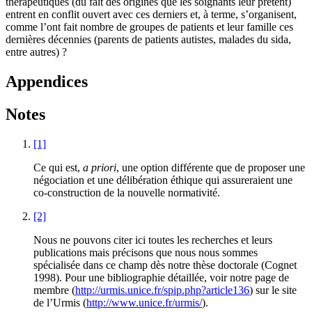
thérapeutiques (du fait des origines que les soignants leur prêtent)
entrent en conflit ouvert avec ces derniers et, à terme, s’organisent,
comme l’ont fait nombre de groupes de patients et leur famille ces
dernières décennies (parents de patients autistes, malades du sida,
entre autres) ?
Appendices
Notes
[1]
Ce qui est,
a priori
, une option différente que de proposer une
négociation et une délibération éthique qui assureraient une
co-construction de la nouvelle normativité.
[2]
Nous ne pouvons citer ici toutes les recherches et leurs
publications mais précisons que nous nous sommes
spécialisée dans ce champ dès notre thèse doctorale (Cognet
1998). Pour une bibliographie détaillée, voir notre page de
membre (
http://urmis.unice.fr/spip.php?article136
) sur le site
de l’Urmis (
http://www.unice.fr/urmis/
).