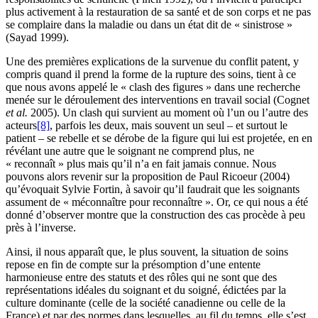
plus activement à la restauration de sa santé et de son corps et ne pas
se complaire dans la maladie ou dans un état dit de « sinistrose »
(Sayad 1999).
Une des premières explications de la survenue du conflit patent, y
compris quand il prend la forme de la rupture des soins, tient à ce
que nous avons appelé le « clash des figures » dans une recherche
menée sur le déroulement des interventions en travail social (Cognet
et al.
2005). Un clash qui survient au moment où l’un ou l’autre des
acteurs
[8]
, parfois les deux, mais souvent un seul – et surtout le
patient – se rebelle et se dérobe de la figure qui lui est projetée, en en
révélant une autre que le soignant ne comprend plus, ne
« reconnaît » plus mais qu’il n’a en fait jamais connue. Nous
pouvons alors revenir sur la proposition de Paul Ricoeur (2004)
qu’évoquait Sylvie Fortin, à savoir qu’il faudrait que les soignants
assument de « méconnaître pour reconnaître ». Or, ce qui nous a été
donné d’observer montre que la construction des cas procède à peu
près à l’inverse.
Ainsi, il nous apparaît que, le plus souvent, la situation de soins
repose en fin de compte sur la présomption d’une entente
harmonieuse entre des statuts et des rôles qui ne sont que des
représentations idéales du soignant et du soigné, édictées par la
culture dominante (celle de la société canadienne ou celle de la
France) et par des normes dans lesquelles, au fil du temps, elle s’est