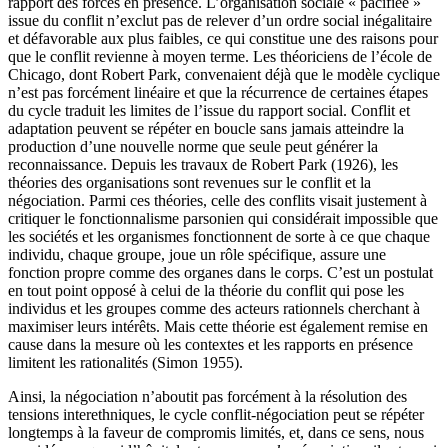
rapport des forces en présence. L’organisation sociale « pacifiée »
issue du conflit n’exclut pas de relever d’un ordre social inégalitaire
et défavorable aux plus faibles, ce qui constitue une des raisons pour
que le conflit revienne à moyen terme. Les théoriciens de l’école de
Chicago, dont Robert Park, convenaient déjà que le modèle cyclique
n’est pas forcément linéaire et que la récurrence de certaines étapes
du cycle traduit les limites de l’issue du rapport social. Conflit et
adaptation peuvent se répéter en boucle sans jamais atteindre la
production d’une nouvelle norme que seule peut générer la
reconnaissance. Depuis les travaux de Robert Park (1926), les
théories des organisations sont revenues sur le conflit et la
négociation. Parmi ces théories, celle des conflits visait justement à
critiquer le fonctionnalisme parsonien qui considérait impossible que
les sociétés et les organismes fonctionnent de sorte à ce que chaque
individu, chaque groupe, joue un rôle spécifique, assure une
fonction propre comme des organes dans le corps. C’est un postulat
en tout point opposé à celui de la théorie du conflit qui pose les
individus et les groupes comme des acteurs rationnels cherchant à
maximiser leurs intérêts. Mais cette théorie est également remise en
cause dans la mesure où les contextes et les rapports en présence
limitent les rationalités (Simon 1955).
Ainsi, la négociation n’aboutit pas forcément à la résolution des
tensions interethniques, le cycle conflit-négociation peut se répéter
longtemps à la faveur de compromis limités, et, dans ce sens, nous