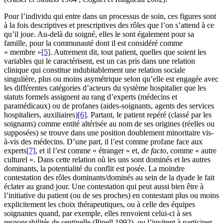
Pour l’individu qui entre dans un processus de soin, ces figures sont
à la fois descriptives et prescriptives des rôles que l’on s’attend à ce
qu’il joue. Au-delà du soigné, elles le sont également pour sa
famille, pour la communauté dont il est considéré comme
« membre »
[5]
. Autrement dit, tout patient, quelles que soient les
variables qui le caractérisent, est un cas pris dans une relation
clinique qui constitue indubitablement une relation sociale
singulière, plus ou moins asymétrique selon qu’elle est engagée avec
les différentes catégories d’acteurs du système hospitalier que les
statuts formels assignent au rang d’experts (médecins et
paramédicaux) ou de profanes (aides-soignants, agents des services
hospitaliers, auxiliaires)
[6]
. Partant, le patient repéré (classé par les
soignants) comme entité altérisée au nom de ses origines (réelles ou
supposées) se trouve dans une position doublement minoritaire vis-
à-vis des médecins. D’une part, il l’est comme profane face aux
experts
[7]
, et il l’est comme « étranger » et,
de facto
, comme « autre
culturel ». Dans cette relation où les uns sont dominés et les autres
dominants, la potentialité du conflit est posée. La moindre
contestation des rôles dominants/dominés au sein de la dyade le fait
éclater au grand jour. Une contestation qui peut aussi bien être à
l’initiative du patient (ou de ses proches) en contestant plus ou moins
explicitement les choix thérapeutiques, ou à celle des équipes
soignantes quand, par exemple, elles renvoient celui-ci à ses
responsabilités de sentinelle (Pinell 1992), ou l’invitent à participer