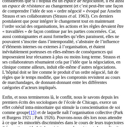
considérons que si l’hôpital est un
espace de négociation
, il est aussi
un
espace de résistance
au changement (et c’est peut-être une façon
de comprendre l’idée de son « ordre négocié » évoqué par Anselm
Strauss et ses collaborateurs (Strauss
et al.
1963). Ces derniers
postulaient que pour intégrer le changement tout en maintenant
l’ordre social des organisations, les actions et les règles devaient être
« travaillées » de façon continue par les parties concernées. Car,
aussi contraignantes et aussi formelles qu’elles paraissent, elles ne
pouvaient s’inscrire dans l’intemporalité, s’abstraire de l’influence
d’éléments internes ou externes à l’organisation, et étaient
inévitablement porteuses en elles-mêmes de conséquences qui
imposeraient leur réexamen à plus ou moins long terme. Strauss et
ses collaborateurs résumaient cela par l’idée que la négociation, en
clinique comme ailleurs, induit elle-même d’autres négociations.
L’hôpital doit se lire comme le produit d’un ordre négocié, fait de
règles que le temps modifie, que les compromis revisitent au cours
de marchandages, de donnant-donnant entre les différentes
catégories d’acteurs impliqués.
Enfin, et nous terminerons là, le conflit, nous le savons depuis les
premiers écrits des sociologues de l’école de Chicago, exerce un
effet cohésif intra-minoritaire qui stimule la conscientisation de soi
comme groupe
[15]
et de laquelle naît l’organisation collective (Park
et Burgess 1921 ; Park 1926). Pouvons-nous dès lors nous attendre
à ce que les minorités discriminées dans le cours de leurs trajectoires