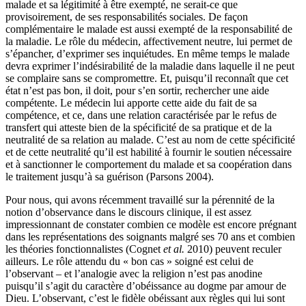
malade et sa légitimité à être exempté, ne serait-ce que
provisoirement, de ses responsabilités sociales. De façon
complémentaire le malade est aussi exempté de la responsabilité de
la maladie. Le rôle du médecin, affectivement neutre, lui permet de
s’épancher, d’exprimer ses inquiétudes. En même temps le malade
devra exprimer l’indésirabilité de la maladie dans laquelle il ne peut
se complaire sans se compromettre. Et, puisqu’il reconnaît que cet
état n’est pas bon, il doit, pour s’en sortir, rechercher une aide
compétente. Le médecin lui apporte cette aide du fait de sa
compétence, et ce, dans une relation caractérisée par le refus de
transfert qui atteste bien de la spécificité de sa pratique et de la
neutralité de sa relation au malade. C’est au nom de cette spécificité
et de cette neutralité qu’il est habilité à fournir le soutien nécessaire
et à sanctionner le comportement du malade et sa coopération dans
le traitement jusqu’à sa guérison (Parsons 2004).
Pour nous, qui avons récemment travaillé sur la pérennité de la
notion d’observance dans le discours clinique, il est assez
impressionnant de constater combien ce modèle est encore prégnant
dans les représentations des soignants malgré ses 70 ans et combien
les théories fonctionnalistes (Cognet
et al.
2010) peuvent reculer
ailleurs. Le rôle attendu du « bon cas » soigné est celui de
l’observant – et l’analogie avec la religion n’est pas anodine
puisqu’il s’agit du caractère d’obéissance au dogme par amour de
Dieu. L’observant, c’est le fidèle obéissant aux règles qui lui sont