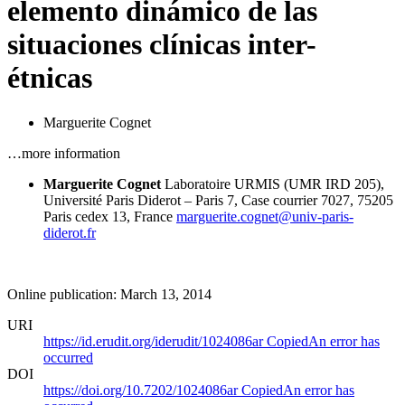
elemento dinámico de las
situaciones clínicas inter-
étnicas
Marguerite Cognet
…more information
Marguerite Cognet
Laboratoire URMIS (UMR IRD 205),
Université Paris Diderot – Paris 7, Case courrier 7027, 75205
Paris cedex 13, France
marguerite.cognet@univ-paris-
diderot.fr
Online publication: March 13, 2014
URI
https://id.erudit.org/iderudit/1024086ar
Copied
An error has
occurred
DOI
https://doi.org/10.7202/1024086ar
Copied
An error has