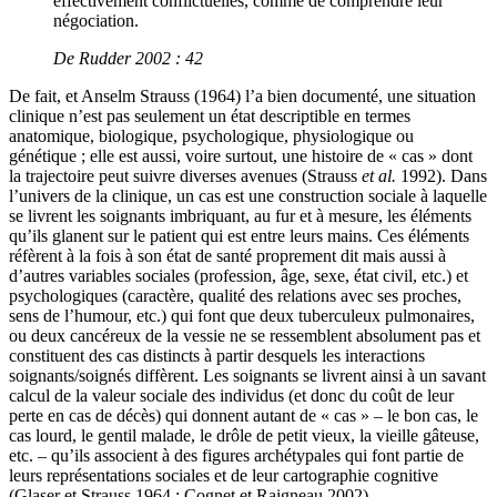
effectivement conflictuelles, comme de comprendre leur
négociation.
De Rudder 2002 : 42
De fait, et Anselm Strauss (1964) l’a bien documenté, une situation
clinique n’est pas seulement un état descriptible en termes
anatomique, biologique, psychologique, physiologique ou
génétique ; elle est aussi, voire surtout, une histoire de « cas » dont
la trajectoire peut suivre diverses avenues (Strauss
et al.
1992). Dans
l’univers de la clinique, un cas est une construction sociale à laquelle
se livrent les soignants imbriquant, au fur et à mesure, les éléments
qu’ils glanent sur le patient qui est entre leurs mains. Ces éléments
réfèrent à la fois à son état de santé proprement dit mais aussi à
d’autres variables sociales (profession, âge, sexe, état civil, etc.) et
psychologiques (caractère, qualité des relations avec ses proches,
sens de l’humour, etc.) qui font que deux tuberculeux pulmonaires,
ou deux cancéreux de la vessie ne se ressemblent absolument pas et
constituent des cas distincts à partir desquels les interactions
soignants/soignés diffèrent. Les soignants se livrent ainsi à un savant
calcul de la valeur sociale des individus (et donc du coût de leur
perte en cas de décès) qui donnent autant de « cas » – le bon cas, le
cas lourd, le gentil malade, le drôle de petit vieux, la vieille gâteuse,
etc. – qu’ils associent à des figures archétypales qui font partie de
leurs représentations sociales et de leur cartographie cognitive
(Glaser et Strauss 1964 ; Cognet et Raigneau 2002).