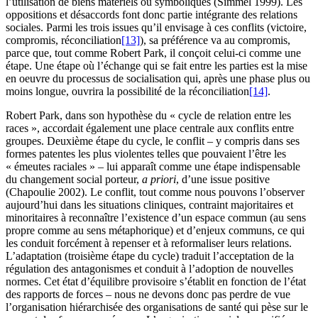
l’utilisation de biens matériels ou symboliques (Simmel 1999). Les
oppositions et désaccords font donc partie intégrante des relations
sociales. Parmi les trois issues qu’il envisage à ces conflits (victoire,
compromis, réconciliation
[13]
), sa préférence va au compromis,
parce que, tout comme Robert Park, il conçoit celui-ci comme une
étape. Une étape où l’échange qui se fait entre les parties est la mise
en oeuvre du processus de socialisation qui, après une phase plus ou
moins longue, ouvrira la possibilité de la réconciliation
[14]
.
Robert Park, dans son hypothèse du « cycle de relation entre les
races », accordait également une place centrale aux conflits entre
groupes. Deuxième étape du cycle, le conflit – y compris dans ses
formes patentes les plus violentes telles que pouvaient l’être les
« émeutes raciales » – lui apparaît comme une étape indispensable
du changement social porteur,
a priori
, d’une issue positive
(Chapoulie 2002). Le conflit, tout comme nous pouvons l’observer
aujourd’hui dans les situations cliniques, contraint majoritaires et
minoritaires à reconnaître l’existence d’un espace commun (au sens
propre comme au sens métaphorique) et d’enjeux communs, ce qui
les conduit forcément à repenser et à reformaliser leurs relations.
L’adaptation (troisième étape du cycle) traduit l’acceptation de la
régulation des antagonismes et conduit à l’adoption de nouvelles
normes. Cet état d’équilibre provisoire s’établit en fonction de l’état
des rapports de forces – nous ne devons donc pas perdre de vue
l’organisation hiérarchisée des organisations de santé qui pèse sur le