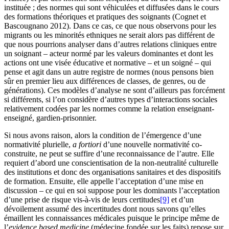
instituée ; des normes qui sont véhiculées et diffusées dans le cours
des formations théoriques et pratiques des soignants (Cognet et
Bascougnano 2012). Dans ce cas, ce que nous observons pour les
migrants ou les minorités ethniques ne serait alors pas différent de
que nous pourrions analyser dans d’autres relations cliniques entre
un soignant – acteur normé par les valeurs dominantes et dont les
actions ont une visée éducative et normative – et un soigné – qui
pense et agit dans un autre registre de normes (nous pensons bien
sûr en premier lieu aux différences de classes, de genres, ou de
générations). Ces modèles d’analyse ne sont d’ailleurs pas forcément
si différents, si l’on considère d’autres types d’interactions sociales
relativement codées par les normes comme la relation enseignant-
enseigné, gardien-prisonnier.
Si nous avons raison, alors la condition de l’émergence d’une
normativité plurielle,
a fortiori
d’une nouvelle normativité co-
construite, ne peut se suffire d’une reconnaissance de l’autre. Elle
requiert d’abord une conscientisation de la non-neutralité culturelle
des institutions et donc des organisations sanitaires et des dispositifs
de formation. Ensuite, elle appelle l’acceptation d’une mise en
discussion – ce qui en soi suppose pour les dominants l’acceptation
d’une prise de risque vis-à-vis de leurs certitudes
[9]
et d’un
dévoilement assumé des incertitudes dont nous savons qu’elles
émaillent les connaissances médicales puisque le principe même de
l’
evidence based medicine
(médecine fondée sur les faits) repose sur