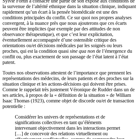
Sylvie Fortin a consacré une partie de son exposé aux conditions de
la survenue de l’altérité ethnique dans la situation clinique, indiquant
rapidement qu’un écart à la pensée biomédicale est une des
conditions principales du conflit. Ce sur quoi nos propres analyses
convergent, à la nuance près que nous ajouterons que ces écarts
peuvent être implicites (par exemple par des attitudes de non
observance thérapeutique), et que c’est leur explicitation,
éventuellement accompagnée d’une ostensible critique des
orientations ou/et décisions médicales par les soignés ou leurs
proches, qui est la condition quasi
sine qua non
de l’émergence du
conflit ou, plus exactement de son passage de l’état latent à l’état
patent.
Toutes nos observations attestent de l’importance que prennent les
représentations des médecins, de leurs patients et des proches sur la
situation clinique et les actions-décisions qui doivent être prises.
Comme le rappelait très justement Véronique de Rudder dans un de
ses articles, à propos de la « définition de la situation » de William
Isaac Thomas (1923), comme objet de discorde ou/et de transaction
potentielle :
Considérer les univers de représentations et de
significations collectives en tant qu’éléments
intervenant objectivement dans les interactions permet
[…] de concevoir des relations virtuellement ou