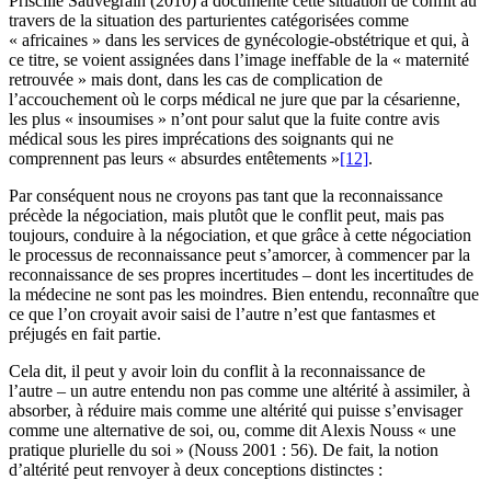
Priscille Sauvegrain (2010) a documenté cette situation de conflit au
travers de la situation des parturientes catégorisées comme
« africaines » dans les services de gynécologie-obstétrique et qui, à
ce titre, se voient assignées dans l’image ineffable de la « maternité
retrouvée » mais dont, dans les cas de complication de
l’accouchement où le corps médical ne jure que par la césarienne,
les plus « insoumises » n’ont pour salut que la fuite contre avis
médical sous les pires imprécations des soignants qui ne
comprennent pas leurs « absurdes entêtements »
[12]
.
Par conséquent nous ne croyons pas tant que la reconnaissance
précède la négociation, mais plutôt que le conflit peut, mais pas
toujours, conduire à la négociation, et que grâce à cette négociation
le processus de reconnaissance peut s’amorcer, à commencer par la
reconnaissance de ses propres incertitudes – dont les incertitudes de
la médecine ne sont pas les moindres. Bien entendu, reconnaître que
ce que l’on croyait avoir saisi de l’autre n’est que fantasmes et
préjugés en fait partie.
Cela dit, il peut y avoir loin du conflit à la reconnaissance de
l’autre – un autre entendu non pas comme une altérité à assimiler, à
absorber, à réduire mais comme une altérité qui puisse s’envisager
comme une alternative de soi, ou, comme dit Alexis Nouss « une
pratique plurielle du soi » (Nouss 2001 : 56). De fait, la notion
d’altérité peut renvoyer à deux conceptions distinctes :