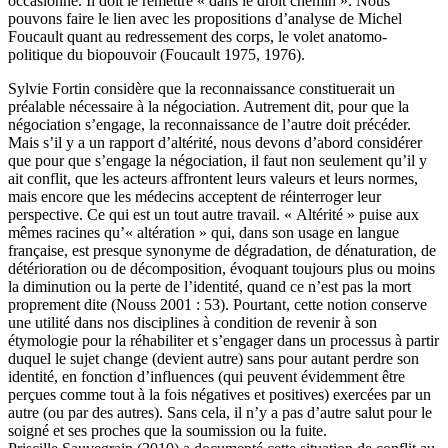
occasionne. Il doit le remettre « dans le droit chemin ». Nous
pouvons faire le lien avec les propositions d’analyse de Michel
Foucault quant au redressement des corps, le volet anatomo-
politique du biopouvoir (Foucault 1975, 1976).
Sylvie Fortin considère que la reconnaissance constituerait un
préalable nécessaire à la négociation. Autrement dit, pour que la
négociation s’engage, la reconnaissance de l’autre doit précéder.
Mais s’il y a un rapport d’altérité, nous devons d’abord considérer
que pour que s’engage la négociation, il faut non seulement qu’il y
ait conflit, que les acteurs affrontent leurs valeurs et leurs normes,
mais encore que les médecins acceptent de réinterroger leur
perspective. Ce qui est un tout autre travail. « Altérité » puise aux
mêmes racines qu’« altération » qui, dans son usage en langue
française, est presque synonyme de dégradation, de dénaturation, de
détérioration ou de décomposition, évoquant toujours plus ou moins
la diminution ou la perte de l’identité, quand ce n’est pas la mort
proprement dite (Nouss 2001 : 53). Pourtant, cette notion conserve
une utilité dans nos disciplines à condition de revenir à son
étymologie pour la réhabiliter et s’engager dans un processus à partir
duquel le sujet change (devient autre) sans pour autant perdre son
identité, en fonction d’influences (qui peuvent évidemment être
perçues comme tout à la fois négatives et positives) exercées par un
autre (ou par des autres). Sans cela, il n’y a pas d’autre salut pour le
soigné et ses proches que la soumission ou la fuite.