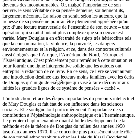
devenus des incontournables. Or, malgré l’importance de son
oeuvre, le sens véritable de sa pensée demeure, soutiennent-ils,
largement méconnu. La raison en serait, selon les auteurs, que la
richesse de sa pensée ne pourrait être pleinement appréciée qu’au
prix d’une lecture transversale de l’ensemble de son oeuvre ‒ une
opération qui serait d’autant plus complexe que son oeuvre est
variée. Mary Douglas a en effet traité de sujets très hétéroclites tels
que la consommation, la violence, la pauvreté, les dangers
environnementaux et la religion, et ce, dans des contextes culturels
aussi éloignés que l’Afrique, l’Amérique du Nord, l’Europe et
l’Israël antique. C’est précisément pour remédier à cette situation et
pour fournir une ligne interprétative solide que les auteurs ont
entrepris la rédaction de ce livre. En ce sens, ce livre se veut autant
une introduction destinée aux lecteurs moins familiers avec les écrits
de Douglas qu’un guide exégétique qui vise à faire découvrir aux
initiés les grandes lignes de ce système de pensées « caché ».
L’introduction retrace les étapes importantes du parcours intellectuel
de Mary Douglas et fait état de son influence dans les sciences
sociales. Elle souligne tout particulièrement l’importance de sa
contribution à l’épistémologie anthropologique et à l’herméneutique.
Le premier chapitre examine quant à lui le développement de la
méthode et de la théorie de Douglas du milieu des années 1950
jusqu’aux années 1970. Il se concentre plus précisément sur le rôle
de son travail ethnographique chez les Lele du Kasaï-Occidental