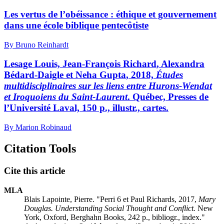
Les vertus de l’obéissance : éthique et gouvernement
dans une école biblique pentecôtiste
By Bruno Reinhardt
L
esage
Louis, Jean-François R
ichard
, Alexandra
B
édard
-D
aigle
et Neha G
upta
, 2018,
Études
multidisciplinaires sur les liens entre Hurons-Wendat
et Iroquoiens du Saint-Laurent
. Québec, Presses de
l’Université Laval, 150 p., illustr., cartes.
By Marion Robinaud
Citation Tools
Cite this article
MLA
Blais Lapointe, Pierre. "P
erri
6 et Paul R
ichards
, 2017,
Mary
Douglas. Understanding Social Thought and Conflict.
New
York, Oxford, Berghahn Books, 242 p., bibliogr., index."