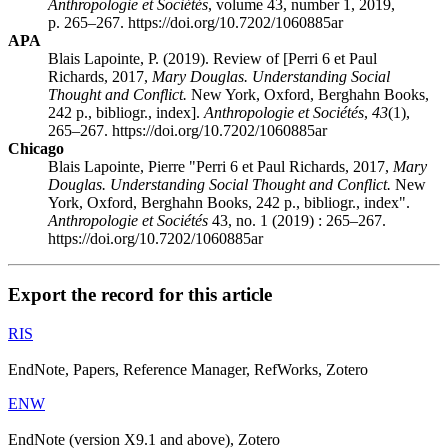
Anthropologie et Sociétés
, volume 43, number 1, 2019,
p. 265–267. https://doi.org/10.7202/1060885ar
APA
Blais Lapointe, P. (2019). Review of [P
erri
6 et Paul
R
ichards
, 2017,
Mary Douglas. Understanding Social
Thought and Conflict.
New York, Oxford, Berghahn Books,
242 p., bibliogr., index].
Anthropologie et Sociétés
,
43
(1),
265–267. https://doi.org/10.7202/1060885ar
Chicago
Blais Lapointe, Pierre "P
erri
6 et Paul R
ichards
, 2017,
Mary
Douglas. Understanding Social Thought and Conflict.
New
York, Oxford, Berghahn Books, 242 p., bibliogr., index".
Anthropologie et Sociétés
43, no. 1 (2019) : 265–267.
https://doi.org/10.7202/1060885ar
Export the record for this article
RIS
EndNote, Papers, Reference Manager, RefWorks, Zotero
ENW
EndNote (version X9.1 and above), Zotero