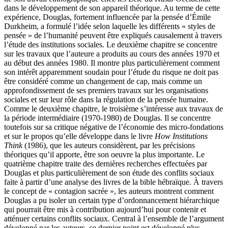
dans le développement de son appareil théorique. Au terme de cette
expérience, Douglas, fortement influencée par la pensée d’Émile
Durkheim, a formulé l’idée selon laquelle les différents « styles de
pensée » de l’humanité peuvent être expliqués causalement à travers
l’étude des institutions sociales. Le deuxième chapitre se concentre
sur les travaux que l’auteure a produits au cours des années 1970 et
au début des années 1980. Il montre plus particulièrement comment
son intérêt apparemment soudain pour l’étude du risque ne doit pas
être considéré comme un changement de cap, mais comme un
approfondissement de ses premiers travaux sur les organisations
sociales et sur leur rôle dans la régulation de la pensée humaine.
Comme le deuxième chapitre, le troisième s’intéresse aux travaux de
la période intermédiaire (1970-1980) de Douglas. Il se concentre
toutefois sur sa critique négative de l’économie des micro-fondations
et sur le propos qu’elle développe dans le livre
How Institutions
Think
(1986), que les auteurs considèrent, par les précisions
théoriques qu’il apporte, être son oeuvre la plus importante. Le
quatrième chapitre traite des dernières recherches effectuées par
Douglas et plus particulièrement de son étude des conflits sociaux
faite à partir d’une analyse des livres de la bible hébraïque. À travers
le concept de « contagion sacrée », les auteurs montrent comment
Douglas a pu isoler un certain type d’ordonnancement hiérarchique
qui pourrait être mis à contribution aujourd’hui pour contenir et
atténuer certains conflits sociaux. Central à l’ensemble de l’argument
développé par les auteurs, ce dernier point est développé plus