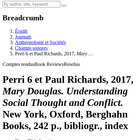
Breadcrumb
Érudit
Journals
Anthropologie et Sociétés
Champs sonores
P
erri
6 et Paul R
ichards
, 2017,
Mary …
Comptes rendus
Book Reviews
Reseñas
P
erri
6 et Paul R
ichards
, 2017,
Mary Douglas. Understanding
Social Thought and Conflict.
New York, Oxford, Berghahn
Books, 242 p., bibliogr., index