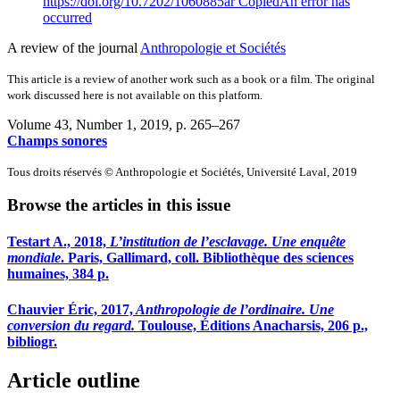
https://doi.org/10.7202/1060885ar
Copied
An error has
occurred
A review of the journal
Anthropologie et Sociétés
This article is a review of another work such as a book or a film. The original
work discussed here is not available on this platform.
Volume 43, Number 1, 2019
, p. 265–267
Champs sonores
Tous droits réservés © Anthropologie et Sociétés, Université Laval, 2019
Browse the articles in this issue
T
estart
A., 2018,
L’institution de l’esclavage. Une enquête
mondiale
. Paris, Gallimard, coll. Bibliothèque des sciences
humaines, 384 p.
C
hauvier
Éric, 2017,
Anthropologie de l’ordinaire. Une
conversion du regard.
Toulouse, Éditions Anacharsis, 206 p.,
bibliogr.
Article outline