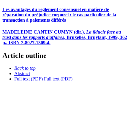
Les avantages du règlement consensuel en matière de
réparation du préjudice corporel : le cas particulier de la
transaction à paiements différés
MADELEINE CANTIN CUMYN (dir.),
La fiducie face au
trust dans les rapports d'affaires
, Bruxelles, Bruylant, 1999, 362
p., ISBN 2-8027-1309-4.
Article outline
Back to top
Abstract
Full text (PDF)
Full text (PDF)